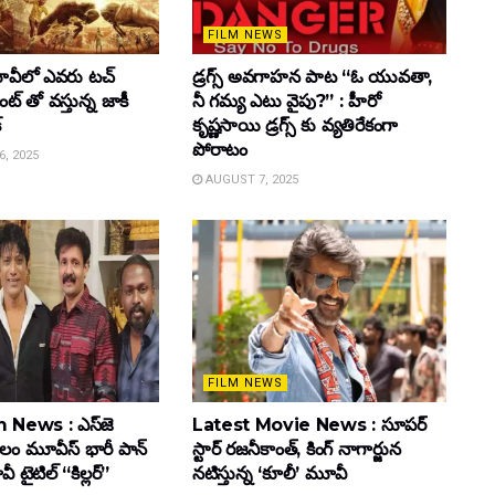
FILM NEWS
వీలో ఎవరు టచ్
డ్రగ్స్ అవగాహన పాట “ఓ యువతా,
్ తో వస్తున్న జాకీ
నీ గమ్య ఎటు వైపు?” : హీరో
్
కృష్ణసాయి డ్రగ్స్ కు వ్యతిరేకంగా
పోరాటం
, 2025
AUGUST 7, 2025
FILM NEWS
 News : ఎస్‌జె
Latest Movie News : సూపర్
కులం మూవీస్‌ భారీ పాన్‌
స్టార్ రజనీకాంత్, కింగ్ నాగార్జున
ైటిల్ “కిల్లర్”
నటిస్తున్న ‘కూలీ’ మూవీ