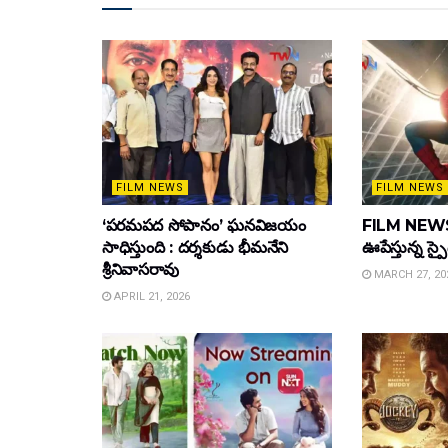
FILM NEWS
FILM NEWS
‘పరమపద సోపానం’ ఘనవిజయం
FILM NEWS :
సాధిస్తుంది : దర్శకుడు భీమనేని
ఊపేస్తున్న స్ప
శ్రీనివాసరావు
MARCH 27, 20
APRIL 21, 2026