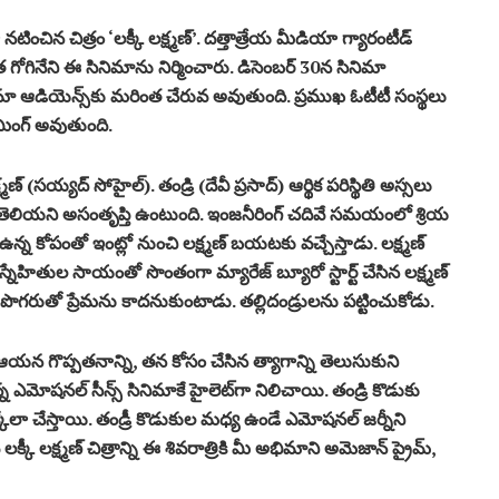
‌టించిన చిత్రం ‘లక్కీ లక్ష్మ‌ణ్’. ద‌త్తాత్రేయ మీడియా గ్యారంటీడ్
‌రిత గోగినేని ఈ సినిమాను నిర్మించారు. డిసెంబర్ 30న సినిమా
నిమా ఆడియెన్స్‌కు మ‌రింత చేరువ అవుతుంది. ప్రముఖ ఓటీటీ సంస్థ‌లు
రీమింగ్ అవుతుంది.
(స‌య్య‌ద్ సోహైల్‌). తండ్రి (దేవీ ప్ర‌సాద్‌) ఆర్థిక ప‌రిస్థితి అస్స‌లు
‌లో తెలియ‌ని అసంతృప్తి ఉంటుంది. ఇంజ‌నీరింగ్ చ‌దివే స‌మ‌యంలో శ్రియ
్న కోపంతో ఇంట్లో నుంచి ల‌క్ష్మ‌ణ్ బ‌య‌ట‌కు వ‌చ్చేస్తాడు. ల‌క్ష్మ‌ణ్
. స్నేహితుల సాయంతో సొంతంగా మ్యారేజ్ బ్యూరో స్టార్ట్ చేసిన ల‌క్ష్మ‌ణ్
‌రుతో ప్రేమ‌ను కాద‌నుకుంటాడు. తల్లిదండ్రుల‌ను ప‌ట్టించుకోడు.
య‌న గొప్ప‌త‌నాన్ని, త‌న కోసం చేసిన త్యాగాన్ని తెలుసుకుని
న్న ఎమోష‌న‌ల్ సీన్స్ సినిమాకే హైలెట్‌గా నిలిచాయి. తండ్రి కొడుకు
ేలా చేస్తాయి. తండ్రీ కొడుకుల మ‌ధ్య ఉండే ఎమోష‌న‌ల్ జ‌ర్నీని
క్కీ ల‌క్ష్మ‌ణ్ చిత్రాన్ని ఈ శివ‌రాత్రికి మీ అభిమాని అమెజాన్ ప్రైమ్‌,