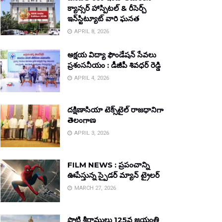
క్యాన్సర్ హాస్పిటల్ & రీసెర్చ్
ఇన్‌స్టిట్యూట్ వారి ఘనత
APRIL 8, 2026
అక్షయ విద్యా ఫౌండేషన్ సేవలు
ప్రశంసనీయం : డీజీపీ శివధర్ రెడ్డి
APRIL 4, 2026
దక్షిణాసియా టెక్స్‌టైల్ రాజధానిగా
తెలంగాణ
APRIL 3, 2026
FILM NEWS : ప్రపంచాన్ని
ఊపేస్తున్న స్పైడర్ మ్యాన్ ట్రైలర్
MARCH 27, 2026
పొట్టి శ్రీరాములు 125వ జయంతి