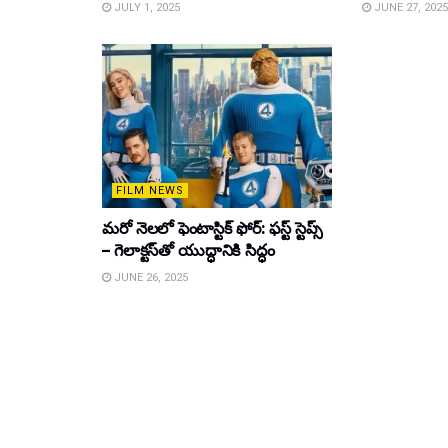
JULY 1, 2025
JUNE 27, 2025
FILM NEWS
మరో నెలలో ఫెంటాస్టిక్ ఫోర్: ఫస్ట్ స్టెప్స్
– గెలాక్టస్‌తో యుద్ధానికి సిద్ధం
JUNE 26, 2025