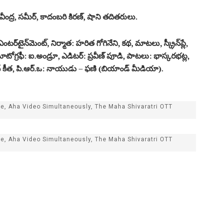
‌వీంద్ర‌, స‌మీర్‌, కాదంబ‌రి కిర‌ణ్‌, షాని త‌దిత‌రులు.
ర్‌టైన్‌మెంట్‌, నిర్మాత‌: హ‌రిత గోగినేని, క‌థ‌, మాట‌లు, స్క్రీన్‌ప్లే,
టోగ్ర‌ఫీ: ఐ.అండ్రూ, ఎడిట‌ర్‌: ప్ర‌వీణ్ పూడి, పాట‌లు: భాస్క‌ర‌భ‌ట్ల‌,
యానంద్ కీత‌, పి.ఆర్‌.ఒ: నాయుడు – ఫ‌ణి (బియాండ్ మీడియా).
e, Aha Video Simultaneously, The Maha Shivaratri OTT
e, Aha Video Simultaneously, The Maha Shivaratri OTT