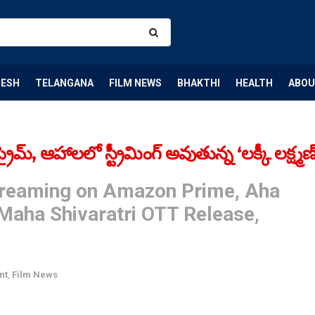
DESH
TELANGANA
FILM NEWS
BHAKTHI
HEALTH
ABOU
ైమ్‌, ఆహాల‌లో స్ట్రీమింగ్ అవుతున్న‌ ‘లక్కీ లక్ష్మణ్
treaming on Amazon Prime, Aha
Maha Shivaratri OTT Release,
nt
,
Film News