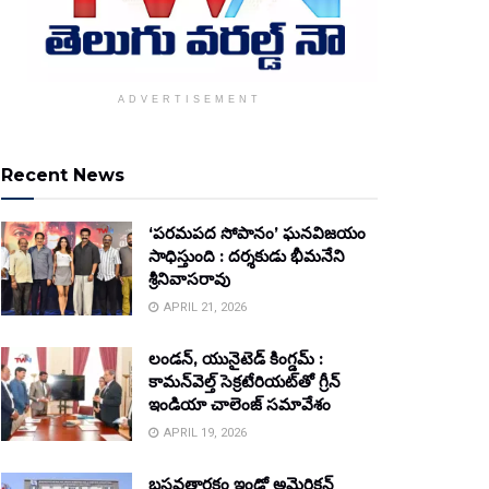
ADVERTISEMENT
Recent News
‘పరమపద సోపానం’ ఘనవిజయం
సాధిస్తుంది : దర్శకుడు భీమనేని
శ్రీనివాసరావు
APRIL 21, 2026
లండన్, యునైటెడ్ కింగ్డమ్ :
కామన్‌వెల్త్ సెక్రటేరియట్‌తో గ్రీన్
ఇండియా చాలెంజ్ సమావేశం
APRIL 19, 2026
బసవతారకం ఇండో అమెరికన్