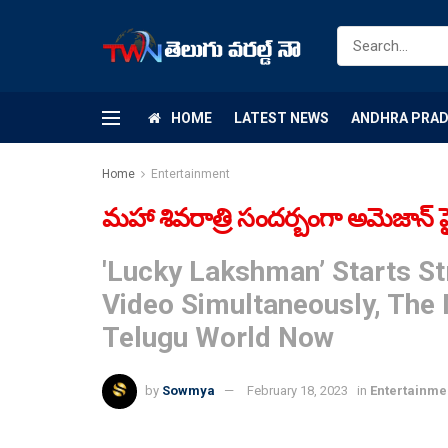
HOME
LATEST NEWS
ANDHRA PRA
Home
Entertainment
మ‌హా శివ‌రాత్రి సంద‌ర్బంగా అమెజాన్ ప్ర
'Lucky Lakshman’ Starts S
Video Simultaneously, The 
Telugu World Now
by
Sowmya
February 18, 2023
in
Entertainme