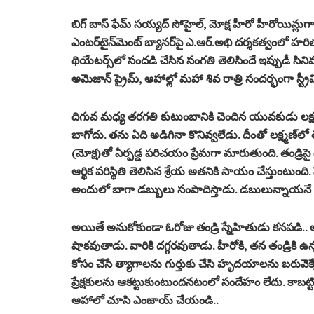
బిగ్ బాస్ ఫేమ్ స‌య్య‌ద్ సోహైల్‌, మోక్ష హీరో హీరోయిన్లుగా న
ఎంట‌ర్‌టైన్‌మెంట్‌ బ్యాన‌ర్‌పై ఎ.ఆర్‌.అభి దర్శ‌క‌త్వంలో హ
థియేటర్స్‌లో సంద‌డి చేసిన సంగ‌తి తెలిసిందే ఇప్పుడీ సి
అమెజాన్ ప్రైమ్‌, ఆహాల్లో మ‌హా శివ రాత్రి సంద‌ర్భంగా స్ట్
దిగువ మ‌ధ్య త‌ర‌గ‌తి కుటుంబానికి చెందిన యువ‌కుడు ల‌క్ష్మ‌ణ్ 
బాగోదు. త‌ను ఏది అడిగినా కొనివ్వ‌లేడు. దీంతో ల‌క్ష్మ‌ణ్
(మోక్ష‌)తో ఏర్ప‌డ్డ ప‌రిచ‌యం ప్రేమ‌గా మారుతుంది. తండ్రిపై ఉన
ఆర్థిక ప‌రిస్థితి తెలిసిన శ్రేయ అత‌నికి సాయం చేస్తుంటుంది
అందులో బాగా డ‌బ్బులు సంపాదిస్తాడు. డబులున్నాయ‌నే పొగ
అయితే అనుకోకుండా ఓరోజు తండ్రి స్నేహితుడు క‌న‌ప‌డి.. ఆ
షాక‌వుతాడు. వారికి ద‌గ్గ‌ర‌వుతాడు. హీరోకి, త‌న తండ్రికి ఉ
కోసం చేసే త్యాగాల‌ను గుర్తుకు చేసి హృద‌యాల‌ను బ‌రువెక్క
ప్రేక్ష‌కుల‌ను ఆక‌ట్టుకుంటుంద‌న‌టంలో సందేహం లేదు. కాబ‌ట్టి ల‌
ఆహాలో చూసి ఎంజాయ్ చేయండి..