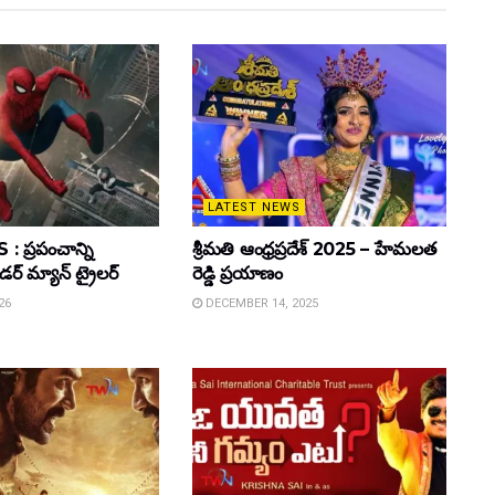
LATEST NEWS
 ప్రపంచాన్ని
శ్రీమతి ఆంధ్రప్రదేశ్ 2025 – హేమలత
ైడర్ మ్యాన్ ట్రైలర్
రెడ్డి ప్రయాణం
26
DECEMBER 14, 2025