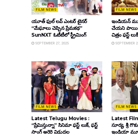
FILM NEWS
FILM NEWS
యూత్ ఫుల్ లవ్ ఎంటర్ టైనర్
ఇండియన్ మూ
“మేఘాలు చెప్పిన ప్రేమకథ”
చేయని పాయింట
SunNXT ఓటీటీలో స్ట్రీమింగ్
చిత్రం ఫస్ట్ లుక
SEPTEMBER 27, 2025
SEPTEMBER 26
FILM NEWS
FILM NEWS
Latest Telugu Movies :
Latest Film
“ప్రేమిస్తున్నా” సినిమా ఫస్ట్ లుక్, ఫస్ట్
సూర్య, శ్రీ గొ
సాంగ్ అరెరె విడుదల
ఇండియా మూవీ ట