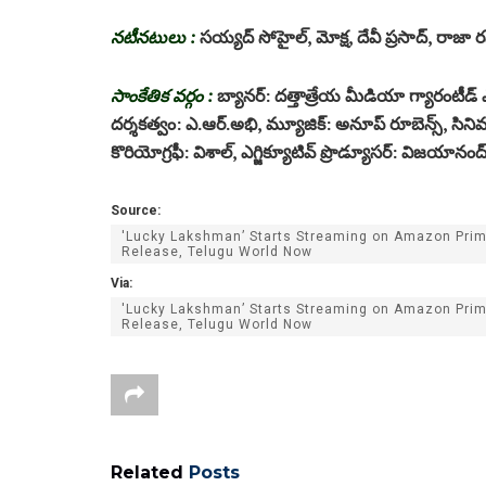
న‌టీన‌టులు :
స‌య్య‌ద్ సోహైల్‌, మోక్ష‌, దేవీ ప్ర‌సాద్‌, రాజా ర
సాంకేతిక వ‌ర్గం :
బ్యాన‌ర్‌: ద‌త్తాత్రేయ మీడియా గ్యారంటీడ్ ఎంట‌
ద‌ర్శ‌క‌త్వం: ఎ.ఆర్‌.అభి, మ్యూజిక్‌: అనూప్ రూబెన్స్‌, సినిమా
కొరియోగ్ర‌ఫీ: విశాల్‌, ఎగ్జిక్యూటివ్ ప్రొడ్యూస‌ర్‌: విజ‌
Source:
'Lucky Lakshman’ Starts Streaming on Amazon Prim
Release, Telugu World Now
Via:
'Lucky Lakshman’ Starts Streaming on Amazon Prim
Release, Telugu World Now
Related
Posts