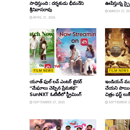
సాధిస్తుంది : దర్శకుడు భీమనేని
ఊపేస్తున్న స్ప
శ్రీనివాసరావు
MARCH 27, 20
APRIL 21, 2026
FILM NEWS
FILM NEWS
యూత్ ఫుల్ లవ్ ఎంటర్ టైనర్
ఇండియన్ మూ
“మేఘాలు చెప్పిన ప్రేమకథ”
చేయని పాయింట
SunNXT ఓటీటీలో స్ట్రీమింగ్
చిత్రం ఫస్ట్ లుక
SEPTEMBER 27, 2025
SEPTEMBER 26