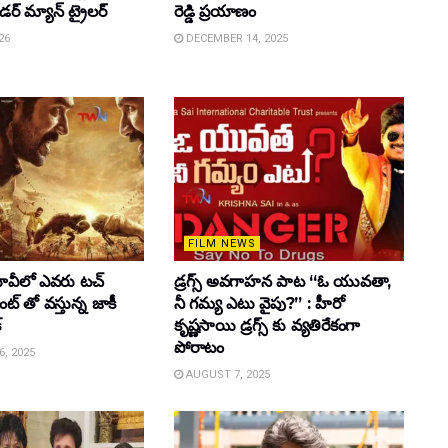
ైడర్ మ్యాన్ ట్రైలర్
రెడ్డి ప్రయాణం
26
DECEMBER 14, 2025
FILM NEWS
వీలో ఎవరు టచ్
డ్రగ్స్ అవగాహన పాట “ఓ యువతా,
్ తో వస్తున్న జాకీ
నీ గమ్య ఎటు వైపు?” : హీరో
్
కృష్ణసాయి డ్రగ్స్ కు వ్యతిరేకంగా
పోరాటం
, 2025
AUGUST 7, 2025