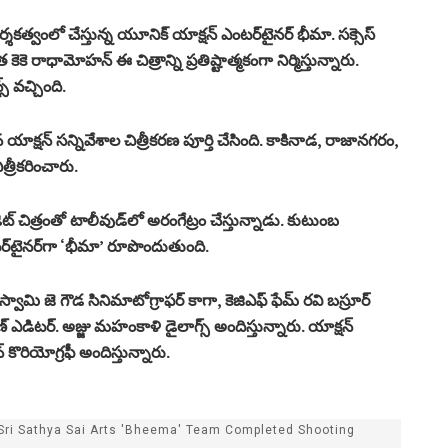
కత్వంలో చేస్తున్న యూనిక్ యాక్షన్ ఎంటర్‌టైనర్ భీమా. సక్సెస్
త కెకె రాధామోహన్ ఈ చిత్రాన్ని ప్రతిష్టాత్మకంగా నిర్మిస్తున్నారు.
స్ వచ్చింది.
ాక్షన్ సన్నివేశాల చిత్రీకరణ పూర్తి చేసింది. కాకినాడ, రాజానగరం,
ిత్రీకరించారు.
ెట్ చిత్రంతో టాలీవుడ్‌లో అరంగేట్రం చేస్తున్నాడు. కుటుంబ
్‌టైనర్‌గా ‘భీమా’ రూపొందుతుంది.
 స్వామి జె గౌడ సినిమాటోగ్రాఫర్ కాగా, కెజిఎఫ్ ఫేమ్ రవి బస్రూర్
ణ్ ఎడిటర్. అజ్జు మహంకాళి డైలాగ్స్ అందిస్తున్నారు. యాక్షన్
్ కొరియోగ్రఫీ అందిస్తున్నారు.
ri Sathya Sai Arts 'Bheema' Team Completed Shooting