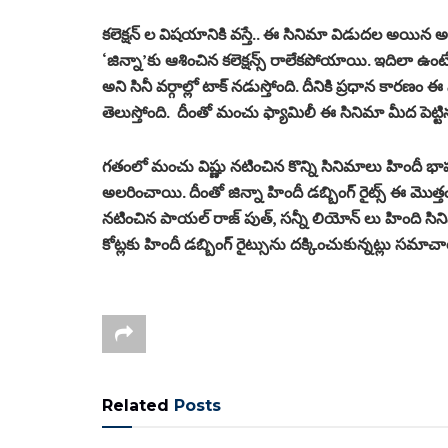
కలెక్షన్ ల విషయానికి వస్తే.. ఈ సినిమా విడుదల అయి
‘జిన్నా’కు ఆశించిన కలెక్షన్స్‌ రాలేకపోయాయి. ఇదిలా 
అని సినీ వర్గాల్లో టాక్ నడుస్తోంది. దీనికి ప్రధాన కారణం 
తెలుస్తోంది. దీంతో మంచు ఫ్యామిలీ ఈ సినిమా మీద పెట్టిన
గతంలో మంచు విష్ణు నటించిన కొన్ని సినిమాలు హిందీ 
అలరించాయి. దీంతో జిన్నా హిందీ డబ్బింగ్ రైట్స్ ఈ మొ
నటించిన పాయల్ రాజ్ పుత్, సన్నీ లియోన్ లు హింది సి
కోట్లకు హిందీ డబ్బింగ్ రైట్సును దక్కించుకున్నట్లు సమాచ
Related
Posts