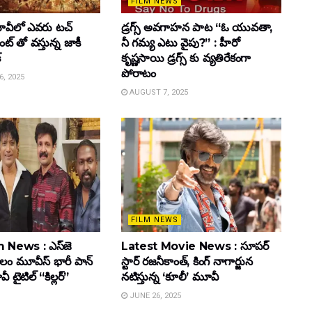
FILM NEWS
వీలో ఎవరు టచ్
డ్రగ్స్ అవగాహన పాట “ఓ యువతా,
్ తో వస్తున్న జాకీ
నీ గమ్య ఎటు వైపు?” : హీరో
్
కృష్ణసాయి డ్రగ్స్ కు వ్యతిరేకంగా
పోరాటం
, 2025
AUGUST 7, 2025
FILM NEWS
 News : ఎస్‌జె
Latest Movie News : సూపర్
కులం మూవీస్‌ భారీ పాన్‌
స్టార్ రజనీకాంత్, కింగ్ నాగార్జున
ైటిల్ “కిల్లర్”
నటిస్తున్న ‘కూలీ’ మూవీ
JUNE 26, 2025