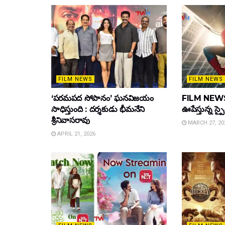
FILM NEWS
FILM NEWS
‘పరమపద సోపానం’ ఘనవిజయం
FILM NEWS :
సాధిస్తుంది : దర్శకుడు భీమనేని
ఊపేస్తున్న స్ప
శ్రీనివాసరావు
MARCH 27, 20
APRIL 21, 2026