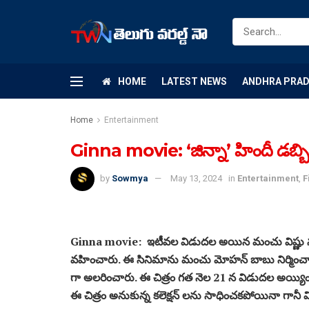
HOME
LATEST NEWS
ANDHRA PRA
Home
Entertainment
Ginna movie: ‘జిన్నా’ హిందీ డబ్బింగ్‌
by
Sowmya
May 13, 2024
in
Entertainment
,
F
Ginna movie: ఇటీవల విడుదల అయిన మంచు విష్ణు నటించిన
వహించారు. ఈ సినిమాను మంచు మోహన్ బాబు నిర్మించారు
గా అలరించారు. ఈ చిత్రం గత నెల 21 న విడుదల అయ్యి
ఈ చిత్రం అనుకున్న కలెక్షన్ లను సాధించకపోయినా గానీ విమ