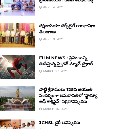
APRIL 4, 2026
దక్షిణాసియా టెక్స్‌టైల్ రాజధానిగా
తెలంగాణ
APRIL 3, 2026
FILM NEWS : ప్రపంచాన్ని
ఊపేస్తున్న స్పైడర్ మ్యాన్ ట్రైలర్
MARCH 27, 2026
పొట్టి శ్రీరాములు 125వ జయంతి
సందర్భంగా అమరావతిలో ‘స్టాచ్యూ
ఆఫ్ శాక్రిఫైస్’ విగ్రహావిష్కరణ
MARCH 16, 2026
JCHSL డైరీ ఆవిష్కరణ