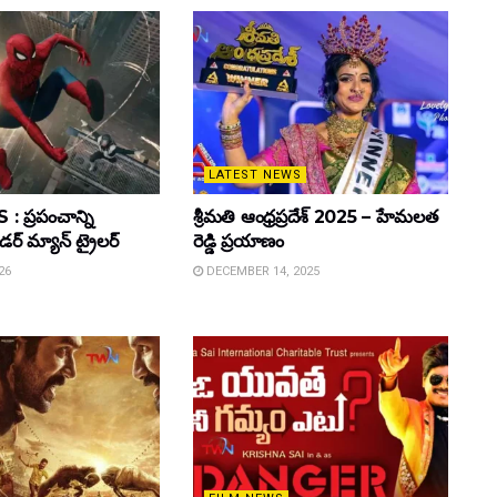
LATEST NEWS
 ప్రపంచాన్ని
శ్రీమతి ఆంధ్రప్రదేశ్ 2025 – హేమలత
ైడర్ మ్యాన్ ట్రైలర్
రెడ్డి ప్రయాణం
26
DECEMBER 14, 2025