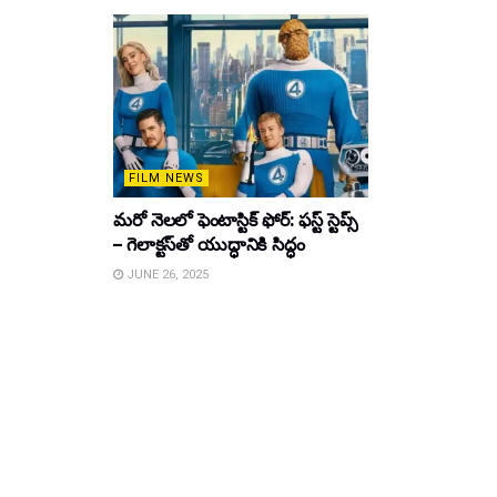
FILM NEWS
మరో నెలలో ఫెంటాస్టిక్ ఫోర్: ఫస్ట్ స్టెప్స్
– గెలాక్టస్‌తో యుద్ధానికి సిద్ధం
JUNE 26, 2025