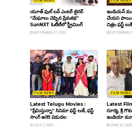
FILM NEWS
FILM NEWS
యూత్ ఫుల్ లవ్ ఎంటర్ టైనర్
ఇండియన్ మూ
“మేఘాలు చెప్పిన ప్రేమకథ”
చేయని పాయింట
SunNXT ఓటీటీలో స్ట్రీమింగ్
చిత్రం ఫస్ట్ లుక
SEPTEMBER 27, 2025
SEPTEMBER 26
FILM NEWS
FILM NEWS
Latest Telugu Movies :
Latest Film
“ప్రేమిస్తున్నా” సినిమా ఫస్ట్ లుక్, ఫస్ట్
సూర్య, శ్రీ గొ
సాంగ్ అరెరె విడుదల
ఇండియా మూవీ ట
JULY 1, 2025
JUNE 27, 2025