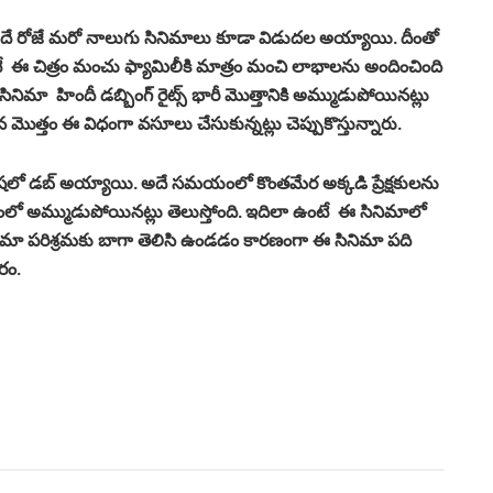
న అదే రోజే మరో నాలుగు సినిమాలు కూడా విడుదల అయ్యాయి. దీంతో
ఉంటే ఈ చిత్రం మంచు ఫ్యామిలీకి మాత్రం మంచి లాభాలను అందించింది
ఈ సినిమా హిందీ డబ్బింగ్‌ రైట్స్‌ భారీ మొత్తానికి అమ్ముడుపోయినట్లు
 మొత్తం ఈ విధంగా వసూలు చేసుకున్నట్లు చెప్పుకొస్తున్నారు.
భాషలో డబ్ అయ్యాయి. అదే సమయంలో కొంతమేర అక్కడి ప్రేక్షకులను
త్తంలో అమ్ముడుపోయినట్లు తెలుస్తోంది. ఇదిలా ఉంటే ఈ సినిమాలో
నిమా పరిశ్రమకు బాగా తెలిసి ఉండడం కారణంగా ఈ సినిమా పది
ారం.