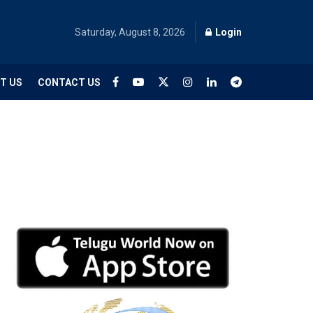
Saturday, August 8, 2026
Login
T US
CONTACT US