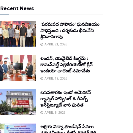
Recent News
‘పరమపద సోపానం’ ఘనవిజయం
సాధిస్తుంది : దర్శకుడు భీమనేని
శ్రీనివాసరావు
APRIL 21, 2026
లండన్, యునైటెడ్ కింగ్డమ్ :
కామన్‌వెల్త్ సెక్రటేరియట్‌తో గ్రీన్
ఇండియా చాలెంజ్ సమావేశం
APRIL 19, 2026
బసవతారకం ఇండో అమెరికన్
క్యాన్సర్ హాస్పిటల్ & రీసెర్చ్
ఇన్‌స్టిట్యూట్ వారి ఘనత
APRIL 8, 2026
అక్షయ విద్యా ఫౌండేషన్ సేవలు
ప్రశంసనీయం : డీజీపీ శివధర్ రెడ్డి