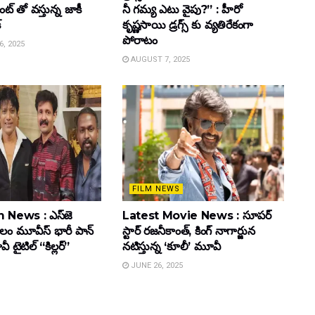
్ తో వస్తున్న జాకీ
నీ గమ్య ఎటు వైపు?” : హీరో
్
కృష్ణసాయి డ్రగ్స్ కు వ్యతిరేకంగా
పోరాటం
, 2025
AUGUST 7, 2025
FILM NEWS
 News : ఎస్‌జె
Latest Movie News : సూపర్
కులం మూవీస్‌ భారీ పాన్‌
స్టార్ రజనీకాంత్, కింగ్ నాగార్జున
ైటిల్ “కిల్లర్”
నటిస్తున్న ‘కూలీ’ మూవీ
JUNE 26, 2025