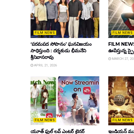
FILM NEWS
FILM NEWS
‘పరమపద సోపానం’ ఘనవిజయం
FILM NEWS :
సాధిస్తుంది : దర్శకుడు భీమనేని
ఊపేస్తున్న స్ప
శ్రీనివాసరావు
MARCH 27, 20
APRIL 21, 2026
FILM NEWS
FILM NEWS
యూత్ ఫుల్ లవ్ ఎంటర్ టైనర్
ఇండియన్ మూ