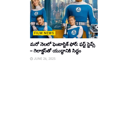
FILM NEWS
మరో నెలలో ఫెంటాస్టిక్ ఫోర్: ఫస్ట్ స్టెప్స్
– గెలాక్టస్‌తో యుద్ధానికి సిద్ధం
JUNE 26, 2025