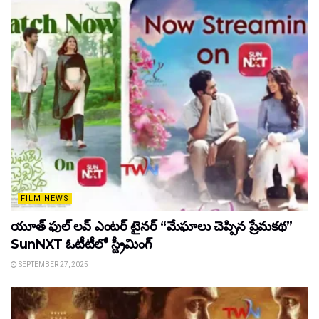
FILM NEWS
యూత్ ఫుల్ లవ్ ఎంటర్ టైనర్ “మేఘాలు చెప్పిన ప్రేమకథ”
SunNXT ఓటీటీలో స్ట్రీమింగ్
SEPTEMBER 27, 2025