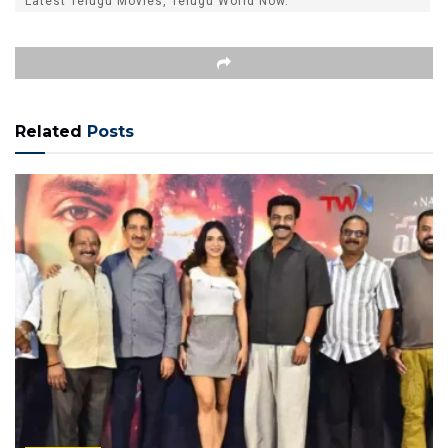
Latest Telugu Movies, Telugu World Now.
Related
Posts