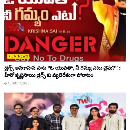
FILM NEWS
డ్రగ్స్ అవగాహన పాట “ఓ యువతా, నీ గమ్య ఎటు వైపు?” :
హీరో కృష్ణసాయి డ్రగ్స్ కు వ్యతిరేకంగా పోరాటం
AUGUST 7, 2025