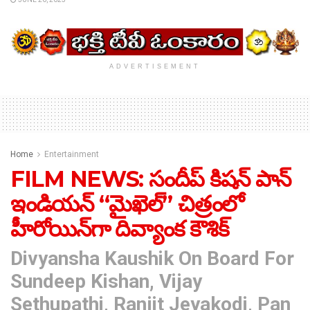
ADVERTISEMENT
Home
Entertainment
FILM NEWS: సందీప్ కిషన్ పాన్
ఇండియన్ “మైఖెల్” చిత్రంలో
హీరోయిన్‌గా దివ్యాంక కౌశిక్
Divyansha Kaushik On Board For
Sundeep Kishan, Vijay
Sethupathi, Ranjit Jeyakodi, Pan