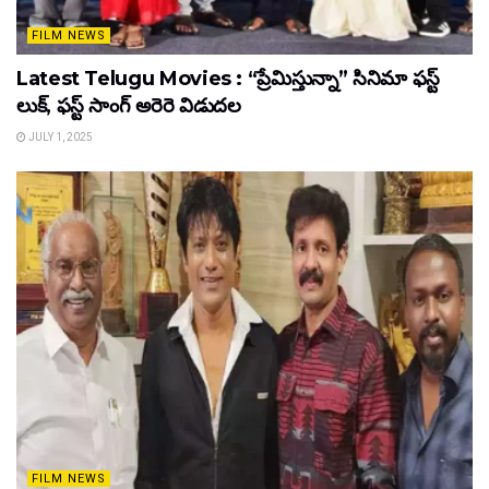
FILM NEWS
Latest Telugu Movies : “ప్రేమిస్తున్నా” సినిమా ఫస్ట్
లుక్, ఫస్ట్ సాంగ్ అరెరె విడుదల
JULY 1, 2025
FILM NEWS