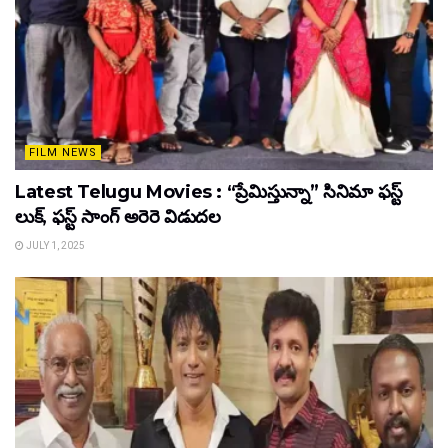
FILM NEWS
Latest Telugu Movies : “ప్రేమిస్తున్నా” సినిమా ఫస్ట్
లుక్, ఫస్ట్ సాంగ్ అరెరె విడుదల
JULY 1, 2025