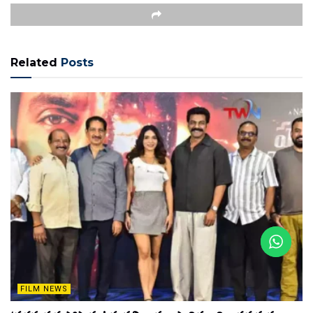
Related
Posts
FILM NEWS