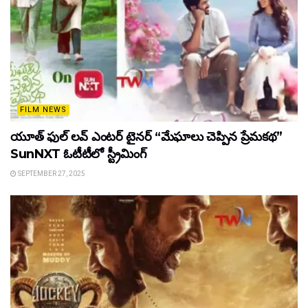
FILM NEWS
యూత్ ఫుల్ లవ్ ఎంటర్ టైనర్ “మేఘాలు చెప్పిన ప్రేమకథ”
SunNXT ఓటీటీలో స్ట్రీమింగ్
SEPTEMBER 27, 2025