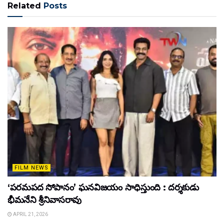
Related
Posts
FILM NEWS
‘పరమపద సోపానం’ ఘనవిజయం సాధిస్తుంది : దర్శకుడు
భీమనేని శ్రీనివాసరావు
APRIL 21, 2026