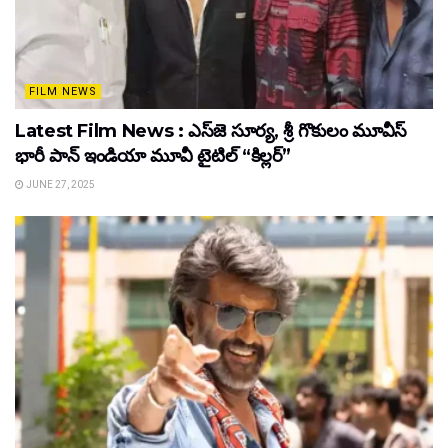
FILM NEWS
Latest Film News : ఎస్‌జె సూర్య, శ్రీ గొకులం మూవీస్‌
భారీ పాన్‌ ఇండియా మూవీ టైటిల్ “కిల్లర్”
JUNE 27, 2025