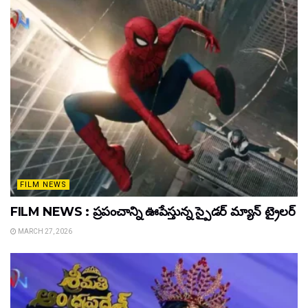
FILM NEWS
FILM NEWS : ప్రపంచాన్ని ఊపేస్తున్న స్పైడర్ మ్యాన్ ట్రైలర్
MARCH 27, 2026