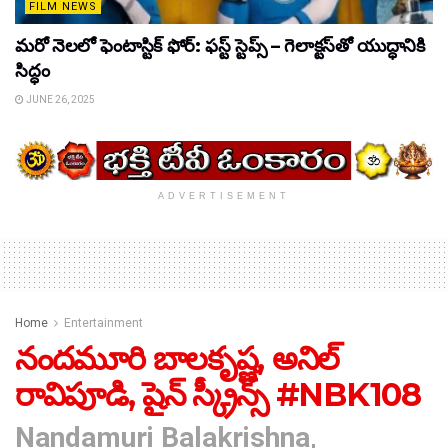
FILM NEWS
మరో నెలలో ఫెంటాస్టిక్ ఫోర్: ఫస్ట్ స్టెప్స్ – గెలాక్టస్‌తో యుద్ధానికి
సిద్ధం
JUNE 26, 2025
ADVERTISEMENT
Home
Entertainment
నందమూరి బాలకృష్ణ, అనిల్
రావిపూడి, షైన్ స్క్రీన్స్ #NBK108
Nandamuri Balakrishna,