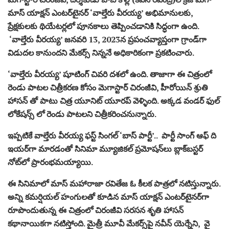
మాస్ యాక్షన్ ఎంటర్‌టైనర్ ‘వాల్తేరు వీరయ్య’ అభిమానులకు,
ప్రేక్షకులకు థియేటర్లలో పూనకాలు తెప్పించడానికి సిద్ధంగా ఉంది.
‘వాల్తేరు వీరయ్య’ జనవరి 13, 2023న ప్రపంచవ్యాప్తంగా గ్రాండ్‌గా
విడుదల కానుందని మేకర్స్ నిన్ననే అధికారికంగా ప్రకటించారు.
‘వాల్తేరు వీరయ్య’ షూటింగ్ చివరి దశలో ఉంది. తాజాగా ఈ చిత్రంలో
రెండు పాటల చిత్రీకరణ కోసం మెగాస్టార్ చిరంజీవి, హీరోయిన్ శ్రుతి
హాసన్ తో పాటు చిత్ర యూనిట్ యూరప్ వెళ్ళింది. అక్కడ వండర్ ఫుల్
లోకేషన్స్ లో రెండు పాటలని చిత్రీకరించనున్నారు.
ఇప్పటికే వాల్తేరు వీరయ్య ఫస్ట్ సింగల్ ‘బాస్ పార్టీ’.. పార్టీ సాంగ్ ఆఫ్ ది
ఇయర్‌గా మారడంతో సినిమా మ్యూజికల్ ప్రమోషన్‌లు బ్లాక్‌బస్టర్
నోట్‌లో ప్రారంభమయ్యాయి.
ఈ సినిమాలో మాస్ మహారాజా రవితేజ ఓ కీలక పాత్రలో నటిస్తున్నారు.
అన్ని కమర్షియల్ హంగులతో కూడిన మాస్ యాక్షన్ ఎంటర్‌టైనర్‌గా
రూపొందుతున్న ఈ చిత్రంలో చిరంజీవి సరసన శృతి హాసన్
కథానాయికగా నటిస్తోంది. మైత్రీ మూవీ మేకర్స్‌పై నవీన్ యెర్నేని, వై