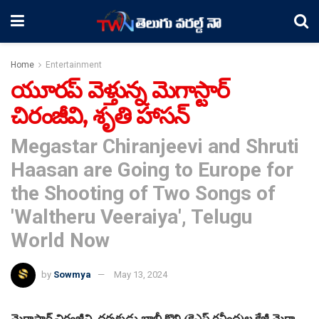
Home
Entertainment
యూరప్ వెళ్తున్న మెగాస్టార్
చిరంజీవి, శృతి హాసన్
Megastar Chiranjeevi and Shruti
Haasan are Going to Europe for
the Shooting of Two Songs of
'Waltheru Veeraiya', Telugu
World Now
by
Sowmya
May 13, 2024
మెగాస్టార్ చిరంజీవి, దర్శకుడు బాబీ కొల్లి (కెఎస్ రవీంద్ర)ల క్రేజీ మెగా