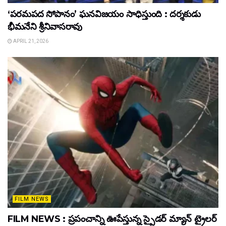
‘పరమపద సోపానం’ ఘనవిజయం సాధిస్తుంది : దర్శకుడు
భీమనేని శ్రీనివాసరావు
APRIL 21, 2026
FILM NEWS
FILM NEWS : ప్రపంచాన్ని ఊపేస్తున్న స్పైడర్ మ్యాన్ ట్రైలర్