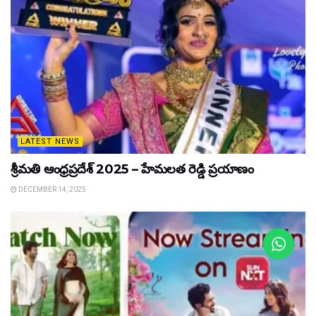
LATEST NEWS
శ్రీమతి ఆంధ్రప్రదేశ్ 2025 – హేమలత రెడ్డి ప్రయాణం
DECEMBER 14, 2025