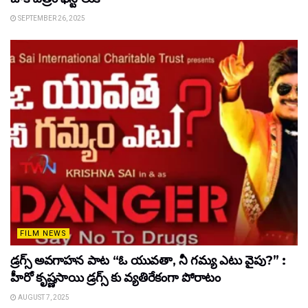
SEPTEMBER 26, 2025
FILM NEWS
డ్రగ్స్ అవగాహన పాట “ఓ యువతా, నీ గమ్య ఎటు వైపు?” :
హీరో కృష్ణసాయి డ్రగ్స్ కు వ్యతిరేకంగా పోరాటం
AUGUST 7, 2025