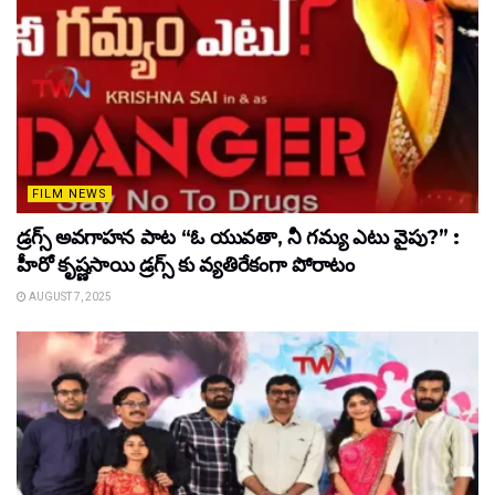
FILM NEWS
డ్రగ్స్ అవగాహన పాట “ఓ యువతా, నీ గమ్య ఎటు వైపు?” :
హీరో కృష్ణసాయి డ్రగ్స్ కు వ్యతిరేకంగా పోరాటం
AUGUST 7, 2025