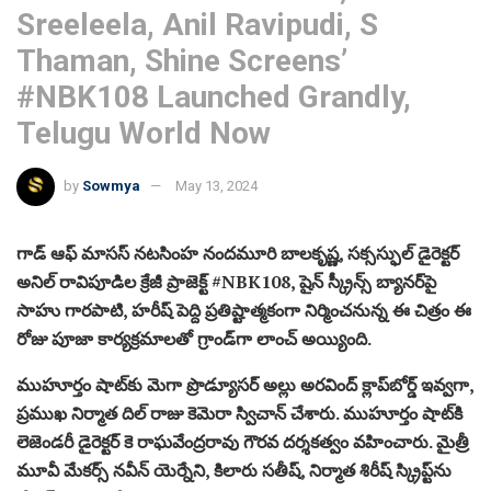
Sreeleela, Anil Ravipudi, S
Thaman, Shine Screens’
#NBK108 Launched Grandly,
Telugu World Now
by
Sowmya
May 13, 2024
గాడ్ ఆఫ్ మాసస్ నటసింహ నందమూరి బాలకృష్ణ, సక్సస్ఫుల్ డైరెక్టర్
అనిల్ రావిపూడిల క్రేజీ ప్రాజెక్ట్ #NBK108, షైన్ స్క్రీన్స్ బ్యానర్‌పై
సాహు గారపాటి, హరీష్ పెద్ది ప్రతిష్టాత్మకంగా నిర్మించనున్న ఈ చిత్రం ఈ
రోజు పూజా కార్యక్రమాలతో గ్రాండ్‌గా లాంచ్ అయ్యింది.
ముహూర్తం షాట్‌కు మెగా ప్రొడ్యూసర్ అల్లు అరవింద్ క్లాప్‌బోర్డ్‌ ఇవ్వగా,
ప్రముఖ నిర్మాత దిల్ రాజు కెమెరా స్విచాన్ చేశారు. ముహూర్తం షాట్‌కి
లెజెండరీ డైరెక్టర్ కె రాఘవేంద్రరావు గౌరవ దర్శకత్వం వహించారు. మైత్రీ
మూవీ మేకర్స్ నవీన్ యెర్నేని, కిలారు సతీష్, నిర్మాత శిరీష్ స్క్రిప్ట్‌ను