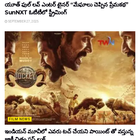
యూత్ ఫుల్ లవ్ ఎంటర్ టైనర్ “మేఘాలు చెప్పిన ప్రేమకథ”
SunNXT ఓటీటీలో స్ట్రీమింగ్
SEPTEMBER 27, 2025
FILM NEWS
ఇండియన్ మూవీలో ఎవరు టచ్ చేయని పాయింట్ తో వస్తున్న
జాకీ చిత్రం ఫస్ట్ లుక్