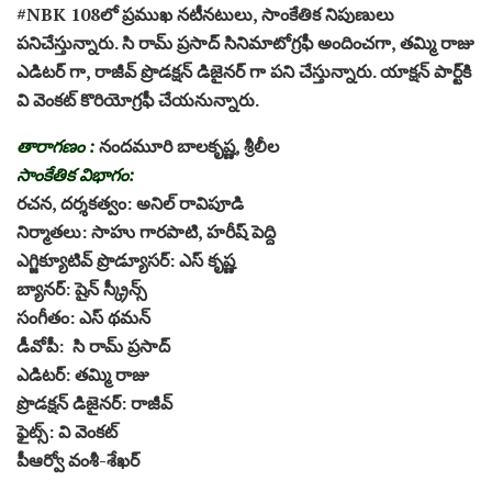
#NBK 108లో ప్రముఖ నటీనటులు, సాంకేతిక నిపుణులు
పనిచేస్తున్నారు. సి రామ్ ప్రసాద్ సినిమాటోగ్రఫీ అందించగా, తమ్మి రాజు
ఎడిటర్ గా, రాజీవ్ ప్రొడక్షన్ డిజైనర్ గా పని చేస్తున్నారు. యాక్షన్‌ పార్ట్‌కి
వి వెంకట్‌ కొరియోగ్రఫీ చేయనున్నారు.
తారాగణం :
నందమూరి బాలకృష్ణ, శ్రీలీల
సాంకేతిక విభాగం:
రచన, దర్శకత్వం: అనిల్ రావిపూడి
నిర్మాతలు: సాహు గారపాటి, హరీష్ పెద్ది
ఎగ్జిక్యూటివ్ ప్రొడ్యూసర్: ఎస్ కృష్ణ
బ్యానర్: షైన్ స్క్రీన్స్
సంగీతం: ఎస్ థమన్
డీవోపీ: సి రామ్ ప్రసాద్
ఎడిటర్: తమ్మి రాజు
ప్రొడక్షన్ డిజైనర్: రాజీవ్
ఫైట్స్: వి వెంకట్
పీఆర్వో వంశీ-శేఖర్