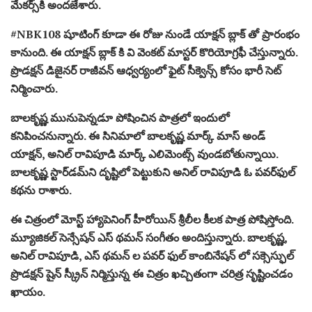
మేకర్స్‌కి అందజేశారు.
#NBK108 షూటింగ్ కూడా ఈ రోజు నుండే యాక్షన్ బ్లాక్ తో ప్రారంభం
కానుంది. ఈ యాక్షన్ బ్లాక్ కి వి వెంకట్ మాస్టర్ కొరియోగ్రఫీ చేస్తున్నారు.
ప్రొడక్షన్ డిజైనర్ రాజీవన్ ఆధ్వర్యంలో ఫైట్ సీక్వెన్స్ కోసం భారీ సెట్
నిర్మించారు.
బాలకృష్ణ మునుపెన్నడూ పోషించిన పాత్రలో ఇందులో
కనిపించనున్నారు. ఈ సినిమాలో బాలకృష్ణ మార్క్ మాస్ అండ్
యాక్షన్, అనిల్ రావిపూడి మార్క్ ఎలిమెంట్స్ వుండబోతున్నాయి.
బాలకృష్ణ స్టార్‌డమ్‌ని దృష్టిలో పెట్టుకుని అనిల్ రావిపూడి ఓ పవర్‌ఫుల్
కథను రాశారు.
ఈ చిత్రంలో మోస్ట్ హ్యాపెనింగ్ హీరోయిన్ శ్రీలీల కీలక పాత్ర పోషిస్తోంది.
మ్యూజికల్ సెన్సేషన్ ఎస్ థమన్ సంగీతం అందిస్తున్నారు. బాలకృష్ణ,
అనిల్ రావిపూడి, ఎస్ థమన్ ల పవర్ ఫుల్ కాంబినేషన్ లో సక్సెస్ఫుల్
ప్రొడక్షన్ షైన్ స్క్రీన్‌ నిర్మిస్తున్న ఈ చిత్రం ఖచ్చితంగా చరిత్ర సృష్టించడం
ఖాయం.