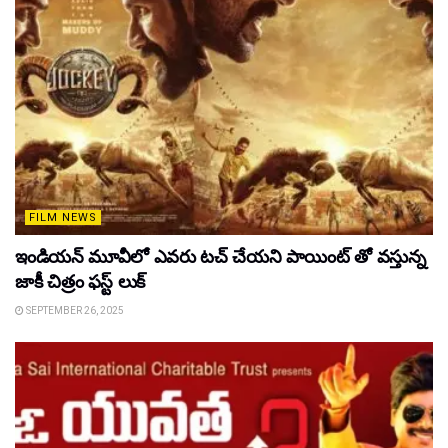
FILM NEWS
ఇండియన్ మూవీలో ఎవరు టచ్ చేయని పాయింట్ తో వస్తున్న
జాకీ చిత్రం ఫస్ట్ లుక్
SEPTEMBER 26, 2025