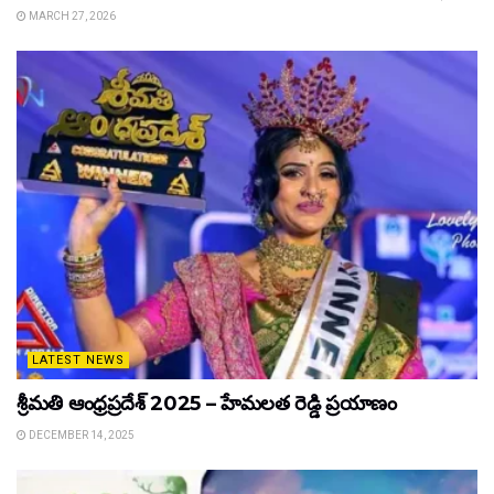
MARCH 27, 2026
LATEST NEWS
శ్రీమతి ఆంధ్రప్రదేశ్ 2025 – హేమలత రెడ్డి ప్రయాణం
DECEMBER 14, 2025