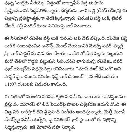
వున్న ‘వాల్తేరు వీరయ్య’ చిత్రంతో బాక్సాఫీస్ వద్ద తుఫాను
సృష్టించడానికి సిద్ధమౌతున్నారు. దర్శకుడు బాబీ కొల్లి (కేఎస్ రవీంద్ర) ఈ
చిత్రాన్ని ప్రతిష్టాత్మకంగా తెరకెక్కిస్తున్నారు. చిరంజీవి ఫస్ట్ లుక్, టైటిల్
టీజర్, ఫస్ట్ సింగిల్ కూడా సినిమాపై బజ్ పెంచాయి.
ఈ సినిమాలో రవితేజ ఫస్ట్ లుక్ గురించి అప్‌ డేట్ వచ్చింది. రవితేజ ఫస్ట్
లుక్‌ కి సంబంధించిన అనౌన్స్ మెంట్ చేయడానికి మేకర్స్ పవర్-ప్యాక్డ్
ప్రీ- లుక్ పోస్టర్‌ ను విడుదల చేశారు. ఓ చేతిలో మేక పిల్లను పట్టుకుని
మరో చేతిలో గొడ్డలి పట్టుకుని సిలిండర్‌ని లాగుతున్న రవితేజ.. పవర్
ఫుల్ యాక్షన్‌కు సిద్ధమైనట్లు కనిపించారు. “మాస్ ఈజ్ కమింగ్” అని
పోస్టర్ పై రాసుంది. రవితేజ ఫస్ట్ లుక్ డిసెంబర్ 12వ తేదీ ఉదయం
11:07 గంటలకు విడుదల కానుంది.
ఈ చిత్రంలో చిరంజీవి సరసన శృతి హాసన్ కథానాయికగా నటిస్తుండగా,
ప్రస్తుతం యూరప్‌ లో లీడ్‌ పెయిర్‌పై పాటల చిత్రీకరణ జరుగుతోంది. ఈ
చిత్రానికి రాక్‌స్టార్ దేవి శ్రీ ప్రసాద్ సంగీతం అందిస్తున్నారు. మైత్రీ మూవీ
మేకర్స్‌పై నవీన్ యెర్నేని, వై రవిశంకర్ భారీ స్థాయిలో ఈ చిత్రాన్ని
నిర్మిస్తున్నారు. జికె మోహన్ సహ నిర్మాత.