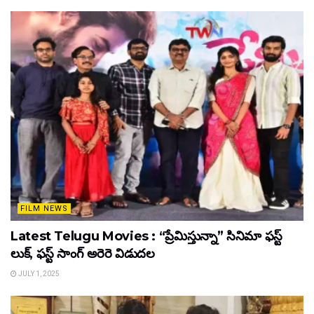
FILM NEWS
Latest Telugu Movies : “ప్రేమిస్తున్నా” సినిమా ఫస్ట్
లుక్, ఫస్ట్ సాంగ్ అరెరె విడుదల
JULY 1, 2025