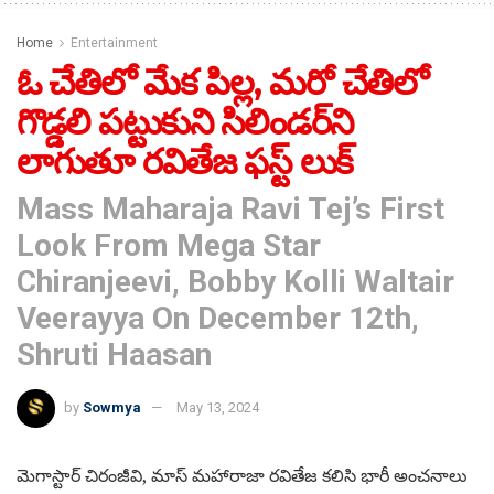
Home
Entertainment
ఓ చేతిలో మేక పిల్ల, మరో చేతిలో
గొడ్డలి పట్టుకుని సిలిండర్‌ని
లాగుతూ రవితేజ ఫస్ట్ లుక్
Mass Maharaja Ravi Tej’s First
Look From Mega Star
Chiranjeevi, Bobby Kolli Waltair
Veerayya On December 12th,
Shruti Haasan
by
Sowmya
May 13, 2024
మెగాస్టార్ చిరంజీవి, మాస్ మహారాజా రవితేజ కలిసి భారీ అంచనాలు