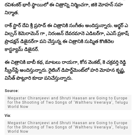
రవిశంకర్ భారీ స్థాయిలో ఈ చిత్రాన్ని నిర్మించగా, జికె మోహన్ సహ
నిర్మాత.
రాక్ స్టార్ దేవి శ్రీ ప్రసాద్ ఈ చిత్రానికి సంగీతం అందిస్తున్నారు. ఆర్థర్ ఎ
విల్సన్ కెమెరామెన్ గా , నిరంజన్‌ దేవరమానె ఎడిటర్‌గా, ఎఎస్‌ ప్రకాష్‌
ప్రొడక్షన్‌ డిజైనర్‌గా పని చేస్తున్న ఈ చిత్రానికి సుష్మిత కొణిదెల
కాస్ట్యూమ్ డిజైనర్.
ఈ చిత్రానికి బాబీ కథ, మాటలు రాయగా, కోన వెంకట్, కె చక్రవర్తి రెడ్డి
స్క్రీన్‌ప్లే అందిస్తున్నారు. రైటింగ్ డిపార్ట్‌మెంట్‌లో హరి మోహన కృష్ణ,
వినీత్ పొట్లూరి కూడా పనిచేస్తున్నారు.
Source:
Megastar Chiranjeevi and Shruti Haasan are Going to Europe
for the Shooting of Two Songs of 'Waltheru Veeraiya', Telugu
World Now
Via:
Megastar Chiranjeevi and Shruti Haasan are Going to Europe
for the Shooting of Two Songs of 'Waltheru Veeraiya', Telugu
World Now