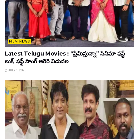
FILM NEWS
Latest Telugu Movies : “ప్రేమిస్తున్నా” సినిమా ఫస్ట్
లుక్, ఫస్ట్ సాంగ్ అరెరె విడుదల
JULY 1, 2025