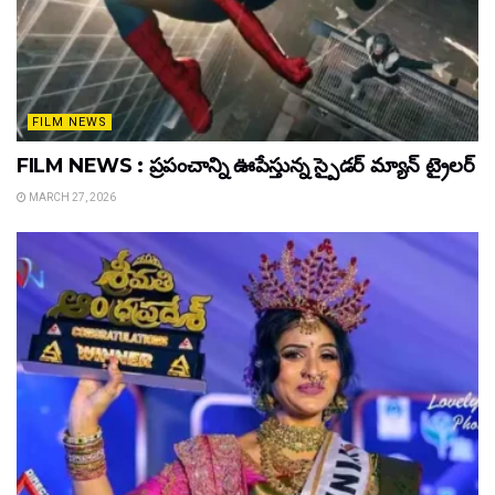
FILM NEWS
FILM NEWS : ప్రపంచాన్ని ఊపేస్తున్న స్పైడర్ మ్యాన్ ట్రైలర్
MARCH 27, 2026