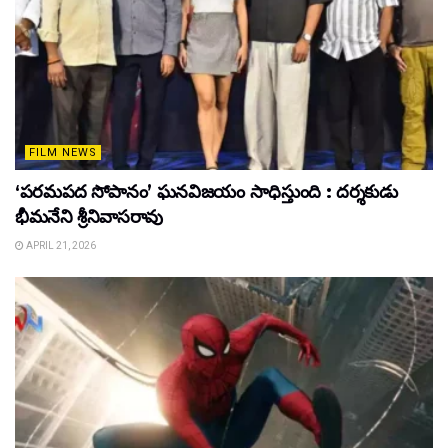
FILM NEWS
‘పరమపద సోపానం’ ఘనవిజయం సాధిస్తుంది : దర్శకుడు
భీమనేని శ్రీనివాసరావు
APRIL 21, 2026