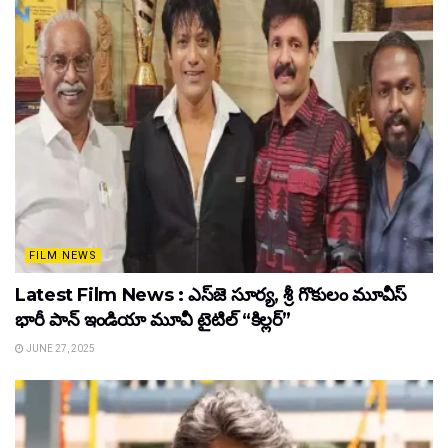
FILM NEWS
Latest Film News : ఎస్‌జె సూర్య, శ్రీ గొకులం మూవీస్‌
భారీ పాన్‌ ఇండియా మూవీ టైటిల్ “కిల్లర్”
JUNE 27, 2025