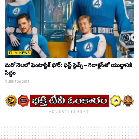
FILM NEWS
మరో నెలలో ఫెంటాస్టిక్ ఫోర్: ఫస్ట్ స్టెప్స్ – గెలాక్టస్‌తో యుద్ధానికి
సిద్ధం
JUNE 26, 2025
ADVERTISEMENT