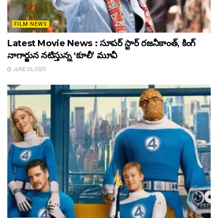
FILM NEWS
Latest Movie News : సూపర్ స్టార్ రజనీకాంత్, కింగ్
నాగార్జున నటిస్తున్న ‘కూలీ’ మూవీ
JUNE 26, 2025