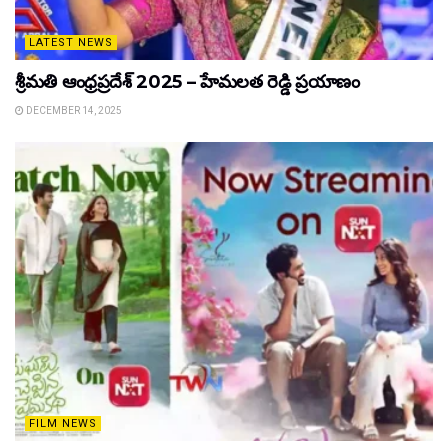
LATEST NEWS
శ్రీమతి ఆంధ్రప్రదేశ్ 2025 – హేమలత రెడ్డి ప్రయాణం
DECEMBER 14, 2025
FILM NEWS