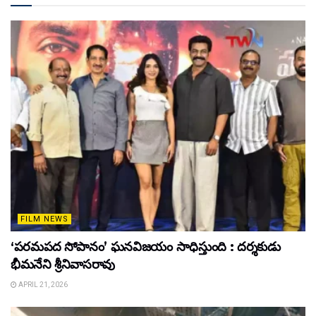
FILM NEWS
‘పరమపద సోపానం’ ఘనవిజయం సాధిస్తుంది : దర్శకుడు
భీమనేని శ్రీనివాసరావు
APRIL 21, 2026