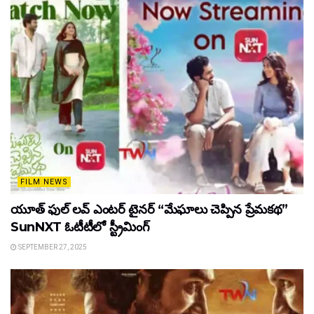
FILM NEWS
యూత్ ఫుల్ లవ్ ఎంటర్ టైనర్ “మేఘాలు చెప్పిన ప్రేమకథ”
SunNXT ఓటీటీలో స్ట్రీమింగ్
SEPTEMBER 27, 2025