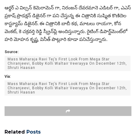
ఆర్థర్ ఎ విల్సన్ కెమెరామెన్ గా, నిరంజన్‌ దేవరమానె ఎడిటర్‌ గా, ఎఎస్‌
ప్రకాష్‌ ప్రొడక్షన్‌ డిజైనర్‌ గా పని చేస్తున్న ఈ చిత్రానికి సుష్మిత కొణిదెల
కాస్ట్యూమ్ డిజైనర్. ఈ చిత్రానికి బాబీ కథ, మాటలు రాయగా, కోన
వెంకట్, కె చక్రవర్తి రెడ్డి స్క్రీన్‌ప్లే అందిస్తున్నారు. రైటింగ్ డిపార్ట్‌మెంట్‌లో
హరి మోహన కృష్ణ, వినీత్ పొట్లూరి కూడా పనిచేస్తున్నారు.
Source:
Mass Maharaja Ravi Tej’s First Look From Mega Star
Chiranjeevi, Bobby Kolli Waltair Veerayya On December 12th,
Shruti Haasan
Via:
Mass Maharaja Ravi Tej’s First Look From Mega Star
Chiranjeevi, Bobby Kolli Waltair Veerayya On December 12th,
Shruti Haasan
Related
Posts