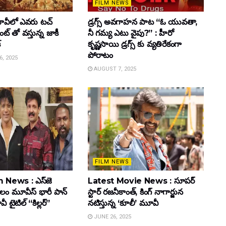
FILM NEWS
వీలో ఎవరు టచ్
డ్రగ్స్ అవగాహన పాట “ఓ యువతా,
్ తో వస్తున్న జాకీ
నీ గమ్య ఎటు వైపు?” : హీరో
్
కృష్ణసాయి డ్రగ్స్ కు వ్యతిరేకంగా
పోరాటం
, 2025
AUGUST 7, 2025
FILM NEWS
 News : ఎస్‌జె
Latest Movie News : సూపర్
కులం మూవీస్‌ భారీ పాన్‌
స్టార్ రజనీకాంత్, కింగ్ నాగార్జున
ైటిల్ “కిల్లర్”
నటిస్తున్న ‘కూలీ’ మూవీ
JUNE 26, 2025