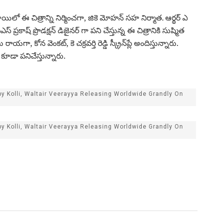
్థాయిలో ఈ చిత్రాన్ని నిర్మించగా, జికె మోహన్ సహ నిర్మాత. ఆర్థర్ ఎ
ప్రకాష్‌ ప్రొడక్షన్‌ డిజైనర్‌ గా పని చేస్తున్న ఈ చిత్రానికి సుష్మిత
ా, కోన వెంకట్, కె చక్రవర్తి రెడ్డి స్క్రీన్‌ప్లే అందిస్తున్నారు.
ి కూడా పనిచేస్తున్నారు.
y Kolli, Waltair Veerayya Releasing Worldwide Grandly On
y Kolli, Waltair Veerayya Releasing Worldwide Grandly On