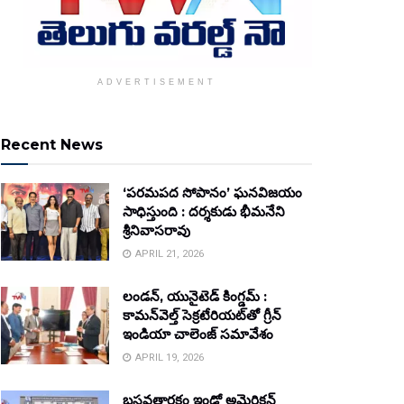
ADVERTISEMENT
Recent News
‘పరమపద సోపానం’ ఘనవిజయం
సాధిస్తుంది : దర్శకుడు భీమనేని
శ్రీనివాసరావు
APRIL 21, 2026
లండన్, యునైటెడ్ కింగ్డమ్ :
కామన్‌వెల్త్ సెక్రటేరియట్‌తో గ్రీన్
ఇండియా చాలెంజ్ సమావేశం
APRIL 19, 2026
బసవతారకం ఇండో అమెరికన్