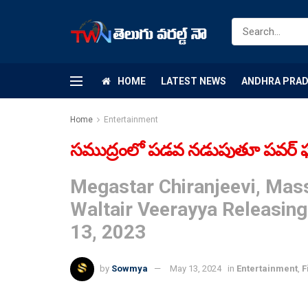
HOME
LATEST NEWS
ANDHRA PRA
Home
Entertainment
సముద్రంలో పడవ నడుపుతూ పవర్ ఫుల్
Megastar Chiranjeevi, Mass
Waltair Veerayya Releasin
13, 2023
by
Sowmya
May 13, 2024
in
Entertainment
,
F