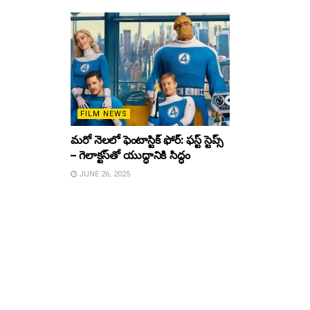
FILM NEWS
మరో నెలలో ఫెంటాస్టిక్ ఫోర్: ఫస్ట్ స్టెప్స్
– గెలాక్టస్‌తో యుద్ధానికి సిద్ధం
JUNE 26, 2025