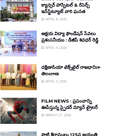
క్యాన్సర్ హాస్పిటల్ & రీసెర్చ్
ఇన్‌స్టిట్యూట్ వారి ఘనత
APRIL 8, 2026
అక్షయ విద్యా ఫౌండేషన్ సేవలు
ప్రశంసనీయం : డీజీపీ శివధర్ రెడ్డి
APRIL 4, 2026
దక్షిణాసియా టెక్స్‌టైల్ రాజధానిగా
తెలంగాణ
APRIL 3, 2026
FILM NEWS : ప్రపంచాన్ని
ఊపేస్తున్న స్పైడర్ మ్యాన్ ట్రైలర్
MARCH 27, 2026
పొట్టి శ్రీరాములు 125వ జయంతి