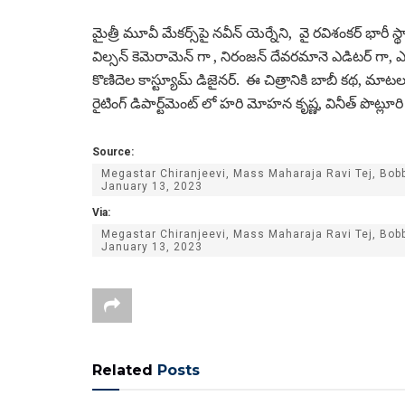
మైత్రీ మూవీ మేకర్స్‌పై నవీన్ యెర్నేని, వై రవిశంకర్ భారీ స
విల్సన్ కెమెరామెన్ గా , నిరంజన్‌ దేవరమానె ఎడిటర్‌ గా, ఎఎస్‌ 
కొణిదెల కాస్ట్యూమ్ డిజైనర్. ఈ చిత్రానికి బాబీ కథ, మాటలు రాయగ
రైటింగ్ డిపార్ట్‌మెంట్‌ లో హరి మోహన కృష్ణ, వినీత్ పొట్లూర
Source:
Megastar Chiranjeevi, Mass Maharaja Ravi Tej, Bobb
January 13, 2023
Via:
Megastar Chiranjeevi, Mass Maharaja Ravi Tej, Bobb
January 13, 2023
Related
Posts