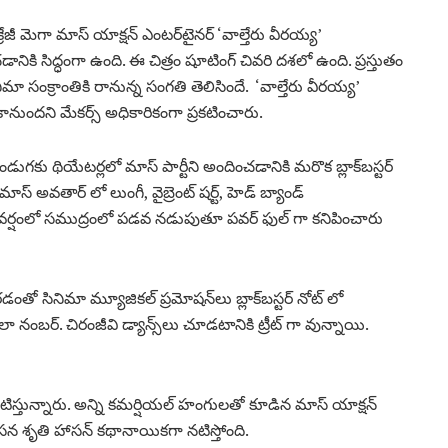
 క్రేజీ మెగా మాస్ యాక్షన్ ఎంటర్‌టైనర్ ‘వాల్తేరు వీరయ్య’
నికి సిద్ధంగా ఉంది. ఈ చిత్రం షూటింగ్ చివరి దశలో ఉంది. ప్రస్తుతం
ా సంక్రాంతికి రానున్న సంగతి తెలిసిందే. ‘వాల్తేరు వీరయ్య’
కానుందని మేకర్స్ అధికారికంగా ప్రకటించారు.
పండుగకు థియేటర్లలో మాస్ పార్టీని అందించడానికి మరొక బ్లాక్‌బస్టర్
్ అవతార్‌ లో లుంగీ, వైబ్రెంట్ షర్ట్‌, హెడ్‌ బ్యాండ్‌
ి వర్షంలో సముద్రంలో పడవ నడుపుతూ పవర్ ఫుల్ గా కనిపించారు
ారడంతో సినిమా మ్యూజికల్ ప్రమోషన్‌లు బ్లాక్‌బస్టర్ నోట్‌ లో
లా నంబర్. చిరంజీవి డ్యాన్స్‌లు చూడటానికి ట్రీట్‌ గా వున్నాయి.
స్తున్నారు. అన్ని కమర్షియల్ హంగులతో కూడిన మాస్ యాక్షన్
రసన శృతి హాసన్ కథానాయికగా నటిస్తోంది.