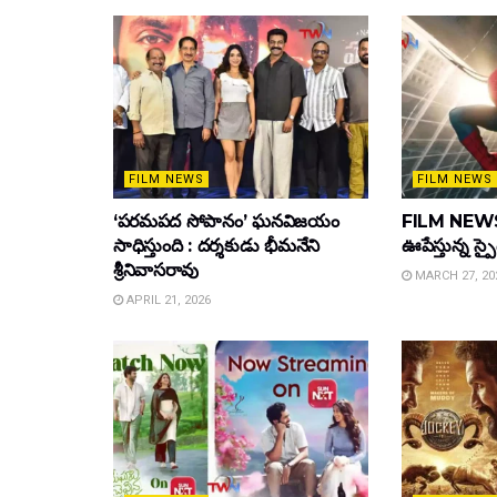
FILM NEWS
FILM NEWS
‘పరమపద సోపానం’ ఘనవిజయం
FILM NEWS :
సాధిస్తుంది : దర్శకుడు భీమనేని
ఊపేస్తున్న స్ప
శ్రీనివాసరావు
MARCH 27, 20
APRIL 21, 2026