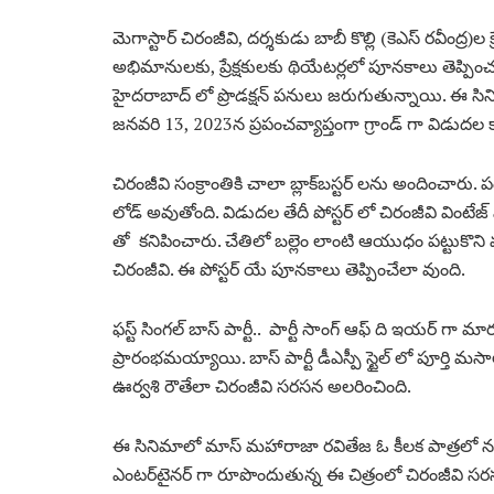
మెగాస్టార్ చిరంజీవి, దర్శకుడు బాబీ కొల్లి (కెఎస్ రవీంద్ర)ల
అభిమానులకు, ప్రేక్షకులకు థియేటర్లలో పూనకాలు తెప్పించడా
హైదరాబాద్‌ లో ప్రొడక్షన్ పనులు జరుగుతున్నాయి. ఈ సినిమ
జనవరి 13, 2023న ప్రపంచవ్యాప్తంగా గ్రాండ్‌ గా విడుదల 
చిరంజీవి సంక్రాంతికి చాలా బ్లాక్‌బస్టర్‌ లను అందించారు. 
లోడ్ అవుతోంది. విడుదల తేదీ పోస్టర్‌ లో చిరంజీవి వింటేజ్ మాస
తో కనిపించారు. చేతిలో బల్లెం లాంటి ఆయుధం పట్టుకొన
చిరంజీవి. ఈ పోస్టర్ యే పూనకాలు తెప్పించేలా వుంది.
ఫస్ట్ సింగల్ బాస్ పార్టీ.. పార్టీ సాంగ్ ఆఫ్ ది ఇయర్‌ గా మ
ప్రారంభమయ్యాయి. బాస్ పార్టీ డీఎస్పీ స్టైల్‌ లో పూర్తి మసా
ఊర్వశి రౌతేలా చిరంజీవి సరసన అలరించింది.
ఈ సినిమాలో మాస్ మహారాజా రవితేజ ఓ కీలక పాత్రలో నటి
ఎంటర్‌టైనర్‌ గా రూపొందుతున్న ఈ చిత్రంలో చిరంజీవి స