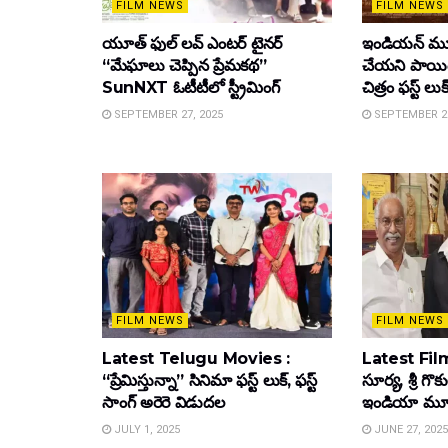
FILM NEWS
FILM NEWS
యూత్ ఫుల్ లవ్ ఎంటర్ టైనర్
ఇండియన్ మూ
“మేఘాలు చెప్పిన ప్రేమకథ”
చేయని పాయింట
SunNXT ఓటీటీలో స్ట్రీమింగ్
చిత్రం ఫస్ట్ లుక
SEPTEMBER 27, 2025
SEPTEMBER 26
FILM NEWS
FILM NEWS
Latest Telugu Movies :
Latest Film
“ప్రేమిస్తున్నా” సినిమా ఫస్ట్ లుక్, ఫస్ట్
సూర్య, శ్రీ గొ
సాంగ్ అరెరె విడుదల
ఇండియా మూవీ ట
JULY 1, 2025
JUNE 27, 2025