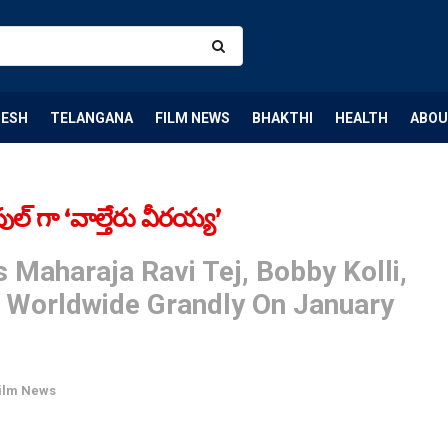
DESH
TELANGANA
FILM NEWS
BHAKTHI
HEALTH
ABOU
 గా ‘వాల్తేరు వీరయ్య’
 Maharaja Ravi Tej, Bobby Kolli,
g Worldwide Grandly On January
ilm News