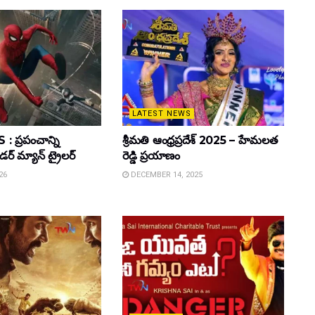
LATEST NEWS
 ప్రపంచాన్ని
శ్రీమతి ఆంధ్రప్రదేశ్ 2025 – హేమలత
ైడర్ మ్యాన్ ట్రైలర్
రెడ్డి ప్రయాణం
26
DECEMBER 14, 2025