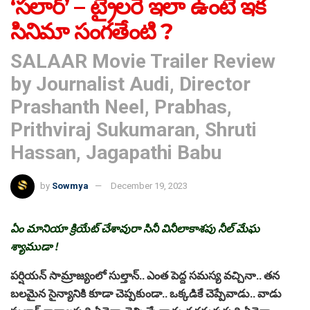
‘స‌లార్’ – ట్రైల‌రే ఇలా ఉంటే ఇక
సినిమా సంగ‌తేంటి ?
SALAAR Movie Trailer Review
by Journalist Audi, Director
Prashanth Neel, Prabhas,
Prithviraj Sukumaran, Shruti
Hassan, Jagapathi Babu
by
Sowmya
December 19, 2023
ఏం మానియా క్రియేట్ చేశావురా సినీ వినీలాకాశ‌పు నీల్ మేఘ
శ్యాముడా !
ప‌ర్షియ‌న్ సామ్రాజ్యంలో సుల్తాన్.. ఎంత పెద్ద స‌మ‌స్య వ‌చ్చినా.. త‌న
బ‌ల‌మైన సైన్యానికి కూడా చెప్ప‌కుండా.. ఒక్క‌డికే చెప్పేవాడు.. వాడు