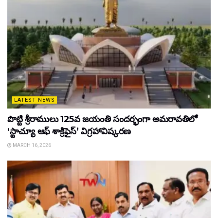
LATEST NEWS
పొట్టి శ్రీరాములు 125వ జయంతి సందర్భంగా అమరావతిలో
‘స్టాచ్యూ ఆఫ్ శాక్రిఫైస్’ విగ్రహావిష్కరణ
MARCH 16, 2026