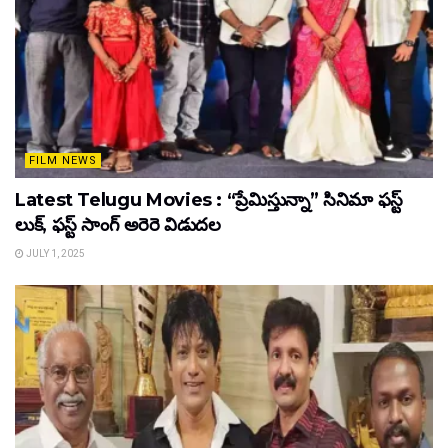
FILM NEWS
Latest Telugu Movies : “ప్రేమిస్తున్నా” సినిమా ఫస్ట్
లుక్, ఫస్ట్ సాంగ్ అరెరె విడుదల
JULY 1, 2025