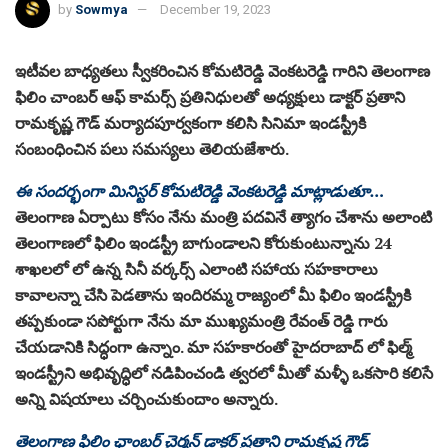
by
Sowmya
December 19, 2023
ఇటీవల బాధ్యతలు స్వీకరించిన కోమటిరెడ్డి వెంకటరెడ్డి గారిని తెలంగాణ
ఫిలిం చాంబర్ ఆఫ్ కామర్స్ ప్రతినిధులతో అధ్యక్షులు డాక్టర్ ప్రతాని
రామకృష్ణ గౌడ్ మర్యాదపూర్వకంగా కలిసి సినిమా ఇండస్ట్రీకి
సంబంధించిన పలు సమస్యలు తెలియజేశారు.
ఈ సందర్భంగా మినిస్టర్ కోమటిరెడ్డి వెంకటరెడ్డి మాట్లాడుతూ…
తెలంగాణ ఏర్పాటు కోసం నేను మంత్రి పదవినే త్యాగం చేశాను అలాంటి
తెలంగాణలో ఫిలిం ఇండస్ట్రీ బాగుండాలని కోరుకుంటున్నాను 24
శాఖలలో లో ఉన్న సినీ వర్కర్స్ ఎలాంటి సహాయ సహకారాలు
కావాలన్నా చేసి పెడతాను ఇందిరమ్మ రాజ్యంలో మీ ఫిలిం ఇండస్ట్రీకి
తప్పకుండా సపోర్టుగా నేను మా ముఖ్యమంత్రి రేవంత్ రెడ్డి గారు
చేయడానికి సిద్ధంగా ఉన్నాం. మా సహకారంతో హైదరాబాద్ లో ఫిల్మ్
ఇండస్ట్రీని అభివృద్ధిలో నడిపించండి త్వరలో మీతో మళ్ళీ ఒకసారి కలిసే
అన్ని విషయాలు చర్చించుకుందాం అన్నారు.
తెలంగాణ ఫిలిం ఛాంబర్ చైర్మన్ డాక్టర్ ప్రతాని రామకృష్ణ గౌడ్