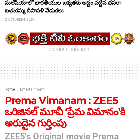
మలేషియాలో భారతీయుల ఐక్యతకు అద్దం పట్టిన దసరా
బతుకమ్మ దీపావళి వేడుకలు
OCTOBER 4, 2025
ADVERTISEMENT
Home
Entertainment
Prema Vimanam : ZEE5
ఒరిజినల్ మూవీ ‘ప్రేమ విమానం’కి
అరుదైన గుర్తింపు
ZEE5's Original movie Prema