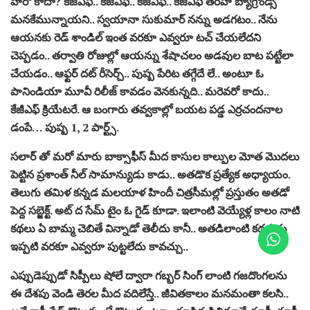
హీరో కాదా? కేజీఎఫ్‌.. కేజీఎఫ్.. కేజీఎఫ్‌.. కేజీఎఫ్ త‌ర‌హా బ్యాగ్రౌండ్స్
మ‌న‌కేమున్నాయ‌ని.. స్వ‌యానా సుకుమార్ న‌న్ను అడ‌గ‌టం.. నేను
ఆయ‌న‌కు రెడ్ శాండిల్ ఇంత వ‌ర‌కూ ఎవ్వ‌రూ టచ్ చేయ‌లేద‌ని
చెప్ప‌డం.. త‌ర్వాతి రోజుల్లో ఆయ‌న్ను శేషాచ‌లం అడ‌వుల బాట ప‌ట్టేలా
చేయ‌డం.. ఆఫ్ట‌ర్ ద‌ట్ రీసెర్చ్.. పుష్ప పేరిట త‌గ్గేదే లే.. అంటూ ఓ
పానిండియా మూవీ రిలీజ్ కావ‌డం వెన‌కున్న‌ది.. మ‌రెవ‌రో కాదు..
కేజీఎఫ్ క్రియేట‌రే. ఆ బంగారు త‌వ్వ‌కాల్లో బ‌య‌ట ప‌డ్డ ఎర్ర‌చంద‌నాల
డంపే… పుష్ప 1, 2 పార్ట్స్.
స‌లార్ తో మ‌రో మారు బాక్సాఫీస్ మీద కాసుల కాల్పుల మోత మొద‌లు
పెట్టిన ప్ర‌శాంత్ నీల్ సామాన్యుడు కాడు.. అత‌డొక ప్ర‌త్యేక అధ్యాయం.
తెలుగు త‌మిళ క‌న్న‌డ మ‌ల‌యాళ హిందీ చిత్ర‌సీమ‌ల్లో ప్ర‌స్తుతం అత‌డో
పెద్ద స‌బ్జెక్ట్. అట్ ద సేమ్ టైం ఓ గైడ్ కూడా. ఇలాంటి వెయ్యేళ్ల కాలం నాటి
క‌థ‌లు ఏ బామ్మ చెబితే విన్నాడో తెలీదు కానీ.. అత‌డిలాంటి క‌థ‌కుడు
ఇప్ప‌టి వ‌ర‌కూ ఎవ్వ‌రూ పుట్ట‌లేదు కావ‌చ్చు..
ఎప్పుడెప్పుడో సిప్పీలు షోలే ద్వారా గ‌బ్బ‌ర్ సింగ్ లాంటి గ‌జదొంగ‌ల‌ను
ఈ దేశపు వెండి తెర‌ల మీద వ‌దిలేస్తే.. జీవిత‌కాలం మన‌మంతా క‌ల‌సి..