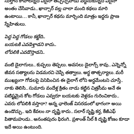
సుల్తాన్ కావాల‌న్న‌ది ఏదైనా తెచ్చిచ్చేవాడు వ‌ద్ద‌నుకున్న‌ది ఏదైనా
అంతం చేసేవాడు.. ఖాన్సార్ వ‌ల్ల చాలా మంది క‌థ‌లు మారి
ఉంటాయి… కానీ, ఖాన్సార్ క‌థ‌ను మార్చింది మాత్రం ఇద్ద‌రు ప్రాణ
స్నేహితులు.
పెద్ద పెద్ద గోడ‌లు క‌ట్టేది..
బ‌య‌ట‌కి ఎవ‌డెళ్తాడ‌ని కాదు..
లోపలికి ఎవ‌డొస్తాడ‌ని..
వంటి డైలాగులు.. కుప్ప‌లు తెప్ప‌లు. అవ‌స‌లు డైలాగ్స్ కావు.. ఎన్నెన్నో
జీవ‌న స‌త్యాల‌ను విడ‌మ‌ర‌చి చెప్పే త‌త్వాలు. అర్ధ తాత్ప‌ర్యాలు. మ‌రీ
ముఖ్యంగా గోడ‌ల‌పై వినిపించిన ఈ డైలాగ్ లోని అర్ధమేంట‌ని చూస్తే..
నాకు తెలిసి.. సుమారు వందేళ్ల క్రితం నాడు క‌ట్టిన చిత్ర‌సీమ‌ అనే ఈ
ప‌టిష్ట‌మైన కోట‌ గోడ‌లు ఎవ్వ‌రూ బయ‌ట‌కు వెళ్ల‌డం గురించికాదు..
ఎవ‌రు లోప‌లికి వ‌స్తారా? అన్న ఛాలెంజ్ విస‌ర‌డంలో భాగంగా అయి
ఉండొచ్చు.. ఇది కేవ‌లం నా దృష్టే కాదు.. స‌లార్ సృష్టి క‌ర్త‌, కేజీఎఫ్
పితామ‌హుడు.. అనంత‌పురం ఫిరంగి.. ప్ర‌శాంత్ నీల్ కి దృష్టి కోణం కూడా
ఇదే అయి ఉంటుంది.