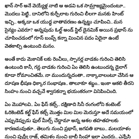
ఖాన్ సార్ అనే వెయ్యేళ్ల నాటి ఆ అడ‌వి ఒక సామ్రాజ్య‌మైందంటూ..
మొద‌లు పెట్టి.. దానిలోని కుర్చీలాట గురించి లీల‌గా మ‌న‌కు హింట్
ఇచ్చి.. అక్క‌డా ఒక యుద్ధ వాతావ‌ర‌ణం ఉన్న‌ట్టు చూపించి.. మ‌న
సైన్యం ఎవ‌రూ? అన్న‌పుడు ఓల్డ్ అండ్ స్టిల్ డైన‌మిక్ అయిన ప్ర‌భాస్ ను
చూపించ‌డంలో గూస్ బంప్స్ క‌న్నా మించిన ప‌దం ఏదైనా ఉంటే
వెత‌కాల్సి ఉంటుంది మ‌నం.
అంతే కాదు మెకానిక్ ల‌కు రెంచీలు, స్పాన‌ర్ల వాడ‌కం గురించి తెలిసి
ఉంటుంది కానీ, గ‌న్ల వాడ‌కం గురించి ఏం తెలిసి ఉంటుంద‌న్న డైలాగ్
కూడా రోమాంచిత‌మే. నా ముందున్న‌దంతా.. నాక్కావాలంటూ చేసిన ఆ
దూష‌ణ భీష‌ణ ధిక్కార సంభాష‌ణ‌.. తాలూకూ శ‌బ్ధం.. ఇంకా ఆక‌లి తీర‌ని
సింహం నుంచి వ‌చ్చ‌చే శ్వాస‌క‌న్నా భ‌యంక‌రంగా వినిపించింది.
ఏం మొహాల‌వి.. ఏం ఫేస్ క‌ట్స్.. ద‌క్షిణాది సినీ రంగంలోని కంటెంట్
ఓరికెంటెడ్ క‌ల్ట్ ఫేస్ క‌ట్స్ మొత్తం మిల మిల మెరుస్తూ అదే స‌మ‌యంలో
ఎప్పుడెప్పుడు ఫుల్ మీల్స్ చేద్దామా అన్న ఆశ‌ల త‌హ‌త‌హ‌ల‌కు
కార‌ణ‌మ‌వుతూ.. తెలుగు నుంచి ప్ర‌భాస్, జ‌గ‌ప‌తి బాబు.. మ‌ల‌యాళం
నుంచి పృధ్వీ రాజ్, త‌మిళం నుంచి బాబీ సింహా ఇలా ఎంద‌రు.. ఎన్నేసి