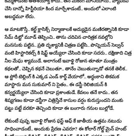
క‌మ్మేశాడంటే అతిశ‌యోక్తి కాదు.. త‌న మేకింగ్ మానియాను.. వ్యాపింప
చేసి దాన్నో హిస్టీరియా కింద మార్చేశాడంటే.. అందులో ఎలాంటి
అబద్ద‌మూ లేదు.
ఆ మాట‌కొస్తే.. క‌ల్ట్ క్లాసిక్స్ నిర్మాణాల‌కే ఆద్యుడైన మ‌ణిర‌త్నానికి కూడా
సేమ్ డిట్టో మూడ్ తెప్పించి.. తాను చ‌దివిన చారిత్ర‌క న‌వ‌ల్లోని
మ‌న‌సుకు ప‌ట్టిన.. ప్ర‌తి దృశ్యానికీ చిత్ర‌ణ ప‌ట్టేసి.. పొన్నియ‌న్ సెల్వ‌న్
వంటి హిస్టారిక‌ల్స్ కి షిఫ్ట్ అయ్యేలా చేసింది కూడా స‌ద‌రు.. ద‌క్షిణాది చిత్ర
నీల మేఘ శ్యాముడే. అలాగంటే ఇవాళ్టి రోజున తూతూ మంత్రం
క‌థ‌ల‌తో.. చెప్పిన క‌థ‌నే చెబుతూ.. తానేం చెబుతున్నాడో త‌న‌కే తెలీక‌..
ఆ స్టోరీ టెల్లింగ్ కి ఎక్క‌డ ఎండ్ కార్డ్ వేయాలో.. అర్ధంకాని తిక‌మ‌క
మాస్టారు మ‌న సుకుమార్ ని సైతం.. ఈ డ‌స్టీ రెలిజియ‌న్ కి
క‌న్వ‌ర్ట‌య్యేలా చేసింది కూడా ప్ర‌శాంతుడే. కేవ‌లం త‌నే కాదు.. త‌న
శిష్య‌గ‌ణం కూడా డ‌స్టీగా చిత్రిస్తేనే కాసుల వ‌ర్షం కురుస్తుంద‌ని మంకు
ప‌ట్టు ప‌ట్టే వ‌ర‌కూ తెచ్చింది కూడా ఈ బంగారు గ‌నుల బుల్లోడే.
లేకుంటే పుష్ప ఇవాళ్టి రోజున ఫ‌స్ట్ ఆఫ్ కే జాతీయ ఉత్త‌మ న‌టుడు
సాధించాడంటే.. అందుకు ప్రేర‌ణ ఎవ‌రూ? ఈ కోలార్ గోల్డ్ మైన్ హంట్