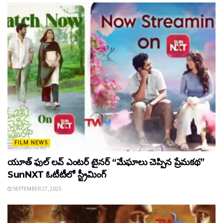
FILM NEWS
యూత్ ఫుల్ లవ్ ఎంటర్ టైనర్ “మేఘాలు చెప్పిన ప్రేమకథ”
SunNXT ఓటీటీలో స్ట్రీమింగ్
SEPTEMBER 27, 2025