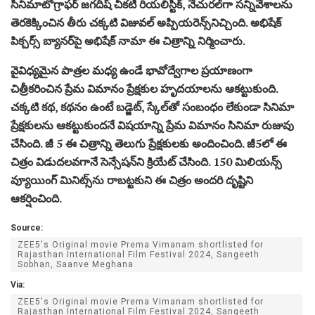
సినిమాటోగ్రాఫర్ జగదీష్ చీకటి రియలిస్టిక్, నేచురల్‌గా సన్నివేశాలను
తెరకెక్కించిన తీరు చక్కటి విజువల్ అప్పియరెన్స్‌నిచ్చింది. అభిషేక్
పిక్చర్స్ బ్యానర్‌పై అభిషేక్ నామా ఈ చిత్రాన్ని నిర్మించారు.
వైవిధ్యమైన పాత్రల మధ్య ఉండే భావోద్వేగాల ప్రయాణంగా
చిత్రీకరించిన ప్రేమ విమానం ప్రేక్షకుల హృదయాలను ఆకట్టుకుంది.
చక్కటి కథ, కథనం ఉంటే బడ్జెట్, స్కేల్‌తో సంబంధం లేకుండా సినిమా
ప్రేక్షకులను ఆకట్టుకుందనే విషయాన్ని ప్రేమ విమానం సినిమా రుజువు
చేసింది. జీ 5 ఈ చిత్రాన్ని తెలుగు ప్రేక్షకులకు అందించింది. జీ5లో ఈ
చిత్రం విడుదలవగానే సెన్సేషన్‌ని క్రియేట్ చేసింది. 150 మిలియన్స్
వ్యూయింగ్ మినిట్స్‌ను రాబట్టకుని ఈ చిత్రం అందరి దృష్టిని
ఆకర్షించింది.
Source:
ZEE5's Original movie Prema Vimanam shortlisted for
Rajasthan International Film Festival 2024, Sangeeth
Sobhan, Saanve Meghana
Via:
ZEE5's Original movie Prema Vimanam shortlisted for
Rajasthan International Film Festival 2024, Sangeeth