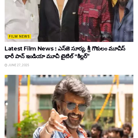
FILM NEWS
Latest Film News : ఎస్‌జె సూర్య, శ్రీ గొకులం మూవీస్‌
భారీ పాన్‌ ఇండియా మూవీ టైటిల్ “కిల్లర్”
JUNE 27, 2025