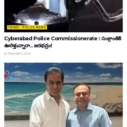
CRIME - POLICE NEWS
Cyberabad Police Commissionerate : సంక్రాంతికి
ఊరెళ్తున్నారా.. జరభద్రం!
JANUARY 3, 2026