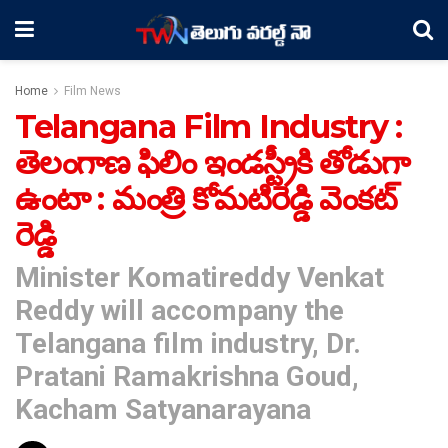
Home
Film News
Telangana Film Industry :
తెలంగాణ ఫిలిం ఇండస్ట్రీకి తోడుగా
ఉంటా : మంత్రి కోమటిరెడ్డి వెంకట్
రెడ్డి
Minister Komatireddy Venkat
Reddy will accompany the
Telangana film industry, Dr.
Pratani Ramakrishna Goud,
Kacham Satyanarayana