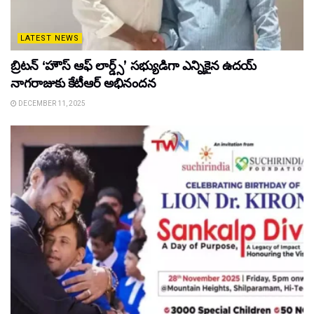
LATEST NEWS
బ్రిటన్ ‘హౌస్ ఆఫ్ లార్డ్స్’ సభ్యుడిగా ఎన్నికైన ఉదయ్
నాగరాజుకు కేటీఆర్ అభినందన
DECEMBER 11, 2025