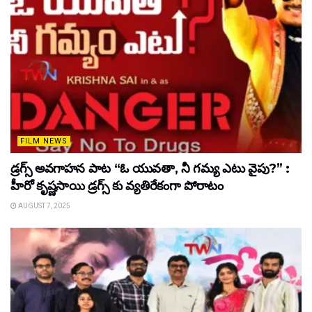
FILM NEWS
డ్రగ్స్ అవగాహన పాట “ఓ యువతా, నీ గమ్య ఎటు వైపు?” :
హీరో కృష్ణసాయి డ్రగ్స్ కు వ్యతిరేకంగా పోరాటం
AUGUST 7, 2025