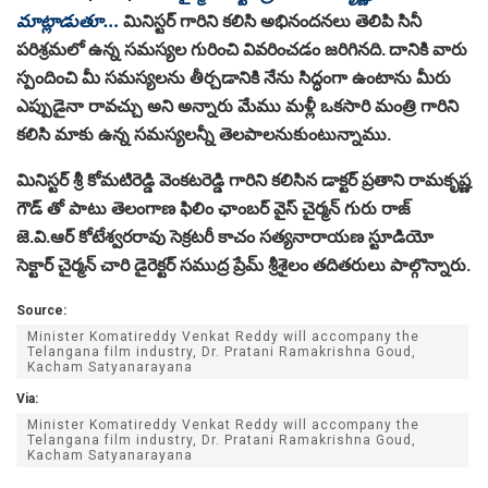
మాట్లాడుతూ…
మినిస్టర్ గారిని కలిసి అభినందనలు తెలిపి సినీ
పరిశ్రమలో ఉన్న సమస్యల గురించి వివరించడం జరిగినది. దానికి వారు
స్పందించి మీ సమస్యలను తీర్చడానికి నేను సిద్ధంగా ఉంటాను మీరు
ఎప్పుడైనా రావచ్చు అని అన్నారు మేము మళ్లీ ఒకసారి మంత్రి గారిని
కలిసి మాకు ఉన్న సమస్యలన్నీ తెలపాలనుకుంటున్నాము.
మినిస్టర్ శ్రీ కోమటిరెడ్డి వెంకటరెడ్డి గారిని కలిసిన డాక్టర్ ప్రతాని రామకృష్ణ
గౌడ్ తో పాటు తెలంగాణ ఫిలిం ఛాంబర్ వైస్ చైర్మన్ గురు రాజ్
జె.వి.ఆర్ కోటేశ్వరరావు సెక్రటరీ కాచం సత్యనారాయణ స్టూడియో
సెక్టార్ చైర్మన్ చారి డైరెక్టర్ సముద్ర ప్రేమ్ శ్రీశైలం తదితరులు పాల్గొన్నారు.
Source:
Minister Komatireddy Venkat Reddy will accompany the
Telangana film industry, Dr. Pratani Ramakrishna Goud,
Kacham Satyanarayana
Via:
Minister Komatireddy Venkat Reddy will accompany the
Telangana film industry, Dr. Pratani Ramakrishna Goud,
Kacham Satyanarayana