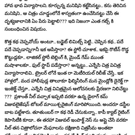
హావ భావ విన్యాసాల‌ని. కూర్చున్న మ‌నిషిని క‌ట్టేసిన‌ట్టు.. క‌ను తెరిచిన
మ‌నిషిని.. ఆ చిత్రం చూడ్డంలోనే శాస్వ‌తంగా ఉంచేసిన‌ట్టు చేసే ఈ
దృశ్య‌జాలానికి ఏం పేరు పెట్టాలి??? ఇది నిజంగా ఎంత గ‌ట్స్ కి
సంబంధించిన విష‌యం.
కొత్త క‌థ చెప్ప‌వోయ్ అంటూ.. బ‌డ్జెట్ లిమిట్స్ పెట్టి.. చెప్పిన క‌థ.. ప‌దే
ప‌దే చెప్ప‌డాన్నిగానీ ఇక ఆపేస్తారా? ఈ స్టోరీ చూశాక‌.. ఇక‌పై రొటీన్ రొడ్డ
కొట్టుడ్ల‌కూ.. లాజిక‌ల్ స్టోరీ టెల్లింగ్ కి, మైండ్ గేమ్ ముంత
మ‌షాళాల‌కూ.. ఫుల్ స్టాప్ ప‌డేస్తారా? అన్న‌ట్టు.. ఎన్నేసి చిత్ర విచిత్ర
విన్యాసారాలివి.. ట్రైల‌ర్ లోనే ఇంత రా మెటీరియ‌ల్ రిలీజ్ చేస్తే.. ఇక
హాళ్ల‌లో.. వంద హాలీవుడ్ల తాలూకూ ఫిల్మినీరింగ్ మ‌న మైండ్లోకి డైరెక్ట్ గా
ఇంజెక్ట్ చేస్తూ.. ఎన్నేసి చిత్ర విచిత్ర‌మైన ఆలోచ‌న‌ల‌కు ప్రేర‌ణ‌గా నిలిచేట్టు
??? ప్ర‌శాంత్ నీల్ వ‌చ్చాక ఇప్ప‌టి వ‌ర‌కూ ఉన్న డైలాగ్ క‌మ్
విజువ‌లైజేష‌న్ టోట‌ల్ మాయిశ్చ‌రైజింగ్ మారిపోయింది. అంద‌రూ డ‌స్టీల
బాట ప‌ట్టేశారు. తూతుంబ‌ర్ గా క‌థ రెడీ చేసుకున్నా.. కాపీ క్యాట్ రైటింగ్
కెపాసిటీకి కూడా.. ఈ త‌ర‌హా విజువ‌ల్ ఇంపాక్ట్ నెస్ ను అప్లై చేసే వ‌ర‌కూ
నీల్ త‌న చిత్రాలోచ‌నా మేఘాల‌ను ద‌క్షిణాది చిత్ర‌సీమ‌ అంత‌టా