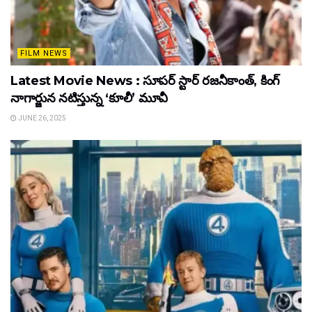
FILM NEWS
Latest Movie News : సూపర్ స్టార్ రజనీకాంత్, కింగ్
నాగార్జున నటిస్తున్న ‘కూలీ’ మూవీ
JUNE 26, 2025