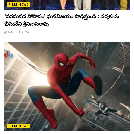
FILM NEWS
‘పరమపద సోపానం’ ఘనవిజయం సాధిస్తుంది : దర్శకుడు
భీమనేని శ్రీనివాసరావు
APRIL 21, 2026
FILM NEWS