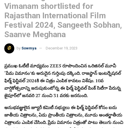
Vimanam shortlisted for
Rajasthan International Film
Festival 2024, Sangeeth Sobhan,
Saanve Meghana
by
Sowmya
December 19, 2023
ప్రముఖ ఓటీటీ మాధ్యమం ZEE5 రూపొందించిన ఒరిజినల్ మూవీ
‘పేమ విమానం’కు అరుదైన గుర్తింపు దక్కింది. రాజస్థాన్ ఇంటర్నేషనల్
ఫిల్మ్ ఫెస్టివల్ 2024కి ఈ చిత్రం ఎంపిక కావటం విశేషం. 10వ
వార్షికోత్సవాన్ని జరుపుకుంటోన్న ఈ ఫిల్మ్ ఫెస్టివల్ పింక్ సిటీగా పేరున్న
జైపూర్‌లో జనవరి 27 నుంచి 31 వరకు జరనుంది.
అనుభవజ్ఞులైన జ్యూరీ కమిటీ సభ్యులు ఈ ఫిల్మ్ ఫెస్టివల్ కోసం ఐదు
జాతీయ చిత్రాలను, ఏడు ప్రాంతీయ చిత్రాలను, మూడు అంతర్జాతీయ
చిత్రాలను ఎంపిక చేసింది. ప్రేమ విమానం చిత్రంతో పాటు తెలుగు నుంచి