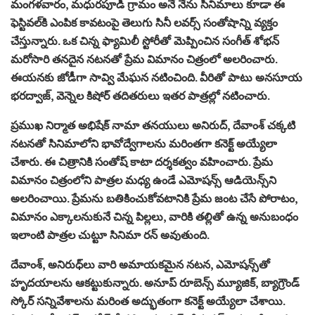
మంగళవారం, మధురపూడి గ్రామం అనే నేను సినిమాలు కూడా ఈ
ఫెస్టివల్‌కి ఎంపిక కావటంపై తెలుగు సినీ లవర్స్ సంతోషాన్ని వ్యక్తం
చేస్తున్నారు. ఒక చిన్న ఫ్యామిలీ స్టోరీతో మెప్పించిన సంగీత్ శోభన్
మరోసారి తనదైన నటనతో ప్రేమ విమానం చిత్రంలో అలరించారు.
ఈయనకు జోడీగా సావ్వి మేఘన నటించింది. వీరితో పాటు అనసూయ
భరద్వాజ్, వెన్నెల కిషోర్ తదితరులు ఇతర పాత్రల్లో నటించారు.
ప్రముఖ నిర్మాత అభిషేక్ నామా తనయులు అనిరుద్, దేవాంశ్ చక్కటి
నటనతో సినిమాలోని భావోద్వేగాలను మరింతగా కనెక్ట్ అయ్యేలా
చేశారు. ఈ చిత్రానికి సంతోష్ కాటా దర్శకత్వం వహించారు. ప్రేమ
విమానం చిత్రంలోని పాత్రల మధ్య ఉండే ఎమోషన్స్ ఆడియెన్స్‌ని
అలరించాయి. ప్రేమను బతికించుకోవటానికి ప్రేమ జంట చేసే పోరాటం,
విమానం ఎక్కాలనుకునే చిన్న పిల్లలు, వారికి తల్లితో ఉన్న అనుబంధం
ఇలాంటి పాత్రల చుట్టూ సినిమా రన్ అవుతుంది.
దేవాంశ్, అనిరుధ్‌లు వారి అమాయకమైన నటన, ఎమోషన్స్‌తో
హృదయాలను ఆకట్టుకున్నారు. అనూప్ రూబెన్స్ మ్యూజిక్, బ్యాగ్రౌండ్
స్కోర్ సన్నివేశాలను మరింత అద్భుతంగా కనెక్ట్ అయ్యేలా చేశాయి.