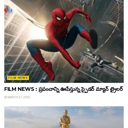
FILM NEWS
FILM NEWS : ప్రపంచాన్ని ఊపేస్తున్న స్పైడర్ మ్యాన్ ట్రైలర్
MARCH 27, 2026