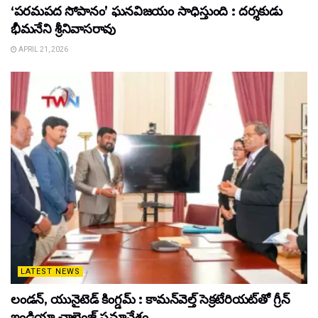
‘పరమపద సోపానం’ ఘనవిజయం సాధిస్తుంది : దర్శకుడు
భీమనేని శ్రీనివాసరావు
APRIL 21, 2026
LATEST NEWS
లండన్, యునైటెడ్ కింగ్డమ్ : కామన్‌వెల్త్ సెక్రటేరియట్‌తో గ్రీన్
ఇండియా చాలెంజ్ సమావేశం