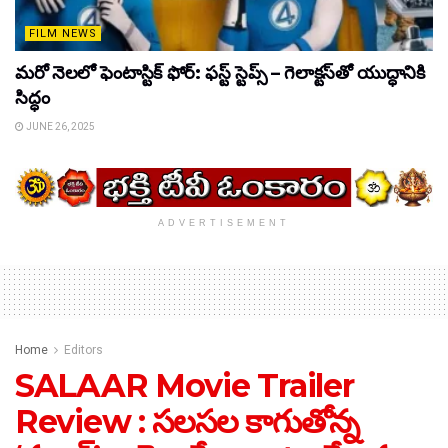
FILM NEWS
మరో నెలలో ఫెంటాస్టిక్ ఫోర్: ఫస్ట్ స్టెప్స్ – గెలాక్టస్‌తో యుద్ధానికి
సిద్ధం
JUNE 26, 2025
ADVERTISEMENT
Home
Editors
SALAAR Movie Trailer
Review : స‌ల‌స‌ల కాగుతోన్న‌