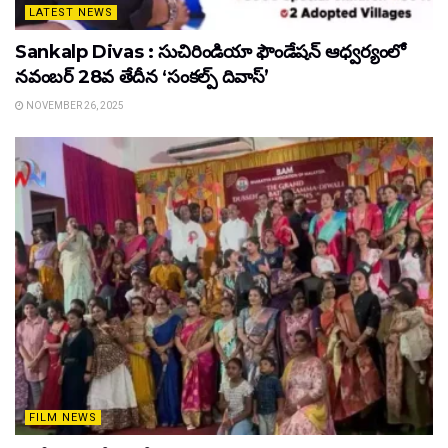
LATEST NEWS
Sankalp Divas : సుచిరిండియా ఫౌండేషన్ ఆధ్వర్యంలో
నవంబర్ 28వ తేదీన ‘సంకల్ప్ దివాస్’
NOVEMBER 26, 2025
FILM NEWS