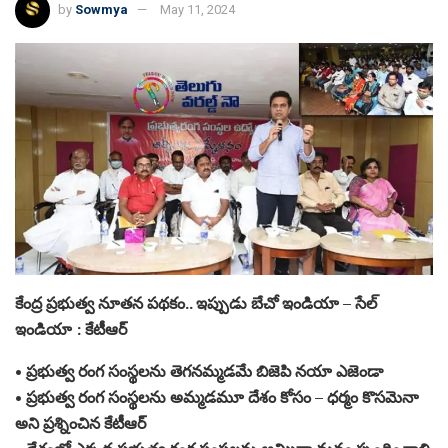
by
Sowmya
May 11, 2024
కేంద్ర ప్రభుత్వ నూతన పథకం.. ఇప్పుడు బేచో ఇండియా – సేల్
ఇండియా : కేటీఆర్
• ప్రభుత్వ రంగ సంస్థలను తెగనమ్మడమే బిజెపి నయా ఎజెండా
• ప్రభుత్వ రంగ సంస్థలను అమ్మడమూ దేశం కోసం – ధర్మం కొసమెనా
అని ప్రశ్నించిన కేటీఆర్