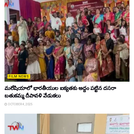
FILM NEWS
మలేషియాలో భారతీయుల ఐక్యతకు అద్దం పట్టిన దసరా
బతుకమ్మ దీపావళి వేడుకలు
OCTOBER 4, 2025