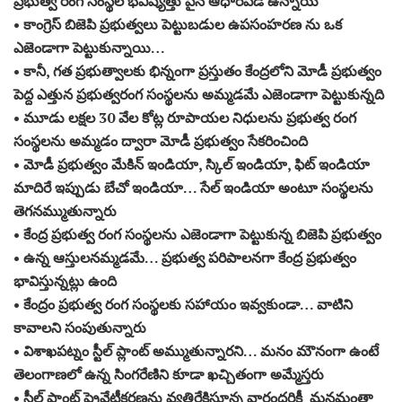
ప్రభుత్వ రంగ సంస్థల భవిష్యత్తు పైన ఆధారపడి ఉన్నాయి
• కాంగ్రెస్ బిజెపి ప్రభుత్వలు పెట్టుబడుల ఉపసంహరణ ను ఒక
ఎజెండాగా పెట్టుకున్నాయి…
• కానీ, గత ప్రభుత్వాలకు భిన్నంగా ప్రస్తుతం కేంద్రలోని మోడీ ప్రభుత్వం
పెద్ద ఎత్తున ప్రభుత్వరంగ సంస్థలను అమ్మడమే ఎజెండాగా పెట్టుకున్నది
• మూడు లక్షల 30 వేల కోట్ల రూపాయల నిధులను ప్రభుత్వ రంగ
సంస్థలను అమ్మడం ద్వారా మోడీ ప్రభుత్వం సేకరించింది
• మోడీ ప్రభుత్వం మేకిన్ ఇండియా, స్కిల్ ఇండియా, ఫిట్ ఇండియా
మాదిరే ఇప్పుడు
బే
చో ఇండియా… సేల్ ఇండియా అంటూ సంస్థలను
తెగనమ్ముతున్నారు
• కేంద్ర ప్రభుత్వ రంగ సంస్థలను ఎజెండాగా పెట్టుకున్న బిజెపి ప్రభుత్వం
• ఉన్న ఆస్తులనమ్మడమే… ప్రభుత్వ పరిపాలనగా కేంద్ర ప్రభుత్వం
భావిస్తున్నట్లు ఉంది
• కేంద్రం ప్రభుత్వ రంగ సంస్థలకు సహాయం ఇవ్వకుండా… వాటిని
కావాలని సంపుతున్నారు
• విశాఖపట్నం స్టీల్ ప్లాంట్ అమ్ముతున్నారని… మనం మౌనంగా ఉంటే
తెలంగాణలో ఉన్న సింగరేణిని కూడా ఖచ్చితంగా అమ్మేస్తరు
• స్టీల్ ప్లాంట్ ప్రైవేటీకరణను వ్యతిరేకిస్తూన్న వారందరికీ మనమంతా