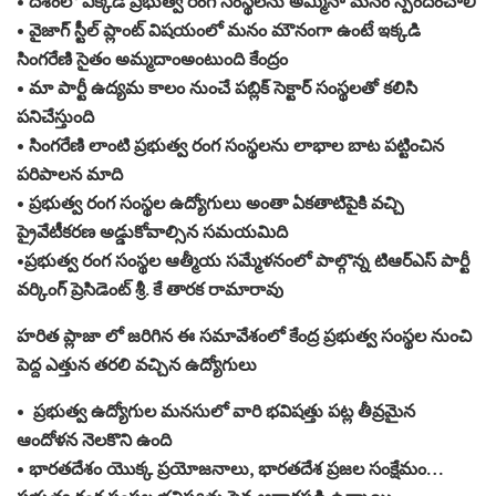
• దేశంలో ఎక్కడ ప్రభుత్వ రంగ సంస్థలను అమ్మినా మనం స్పందించాలి
• వైజాగ్ స్టీల్ ప్లాంట్ విషయంలో మనం మౌనంగా ఉంటే ఇక్కడి
సింగరేణి సైతం అమ్మదాంఅంటుంది కేంద్రం
• మా పార్టీ ఉద్యమ కాలం నుంచే పబ్లిక్ సెక్టార్ సంస్థలతో కలిసి
పనిచేస్తుంది
• సింగరేణి లాంటి ప్రభుత్వ రంగ సంస్థలను లాభాల బాట పట్టించిన
పరిపాలన మాది
• ప్రభుత్వ రంగ సంస్థల ఉద్యోగులు అంతా ఏకతాటిపైకి వచ్చి
ప్రైవేటీకరణ అడ్డుకోవాల్సిన సమయమిది
•ప్రభుత్వ రంగ సంస్థల ఆత్మీయ సమ్మేళనంలో పాల్గొన్న టిఆర్ఎస్ పార్టీ
వర్కింగ్ ప్రెసిడెంట్ శ్రీ. కే తారక రామారావు
హరిత ప్లాజా లో జరిగిన ఈ సమావేశంలో కేంద్ర ప్రభుత్వ సంస్థల నుంచి
పెద్ద ఎత్తున తరలి వచ్చిన ఉద్యోగులు
• ప్రభుత్వ ఉద్యోగుల మనసులో వారి భవిషత్తు పట్ల తీవ్రమైన
ఆందోళన నెలకొని ఉంది
• భారతదేశం యొక్క ప్రయోజనాలు, భారతదేశ ప్రజల సంక్షేమం…