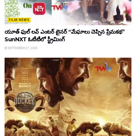
FILM NEWS
యూత్ ఫుల్ లవ్ ఎంటర్ టైనర్ “మేఘాలు చెప్పిన ప్రేమకథ”
SunNXT ఓటీటీలో స్ట్రీమింగ్
SEPTEMBER 27, 2025