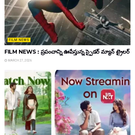
FILM NEWS
FILM NEWS : ప్రపంచాన్ని ఊపేస్తున్న స్పైడర్ మ్యాన్ ట్రైలర్
MARCH 27, 2026