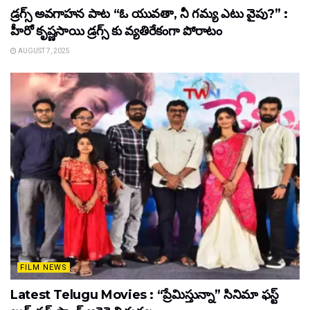
డ్రగ్స్ అవగాహన పాట “ఓ యువతా, నీ గమ్య ఎటు వైపు?” :
హీరో కృష్ణసాయి డ్రగ్స్ కు వ్యతిరేకంగా పోరాటం
AUGUST 7, 2025
FILM NEWS
Latest Telugu Movies : “ప్రేమిస్తున్నా” సినిమా ఫస్ట్