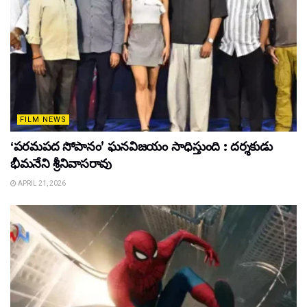
FILM NEWS
‘పరమపద సోపానం’ ఘనవిజయం సాధిస్తుంది : దర్శకుడు
భీమనేని శ్రీనివాసరావు
APRIL 21, 2026