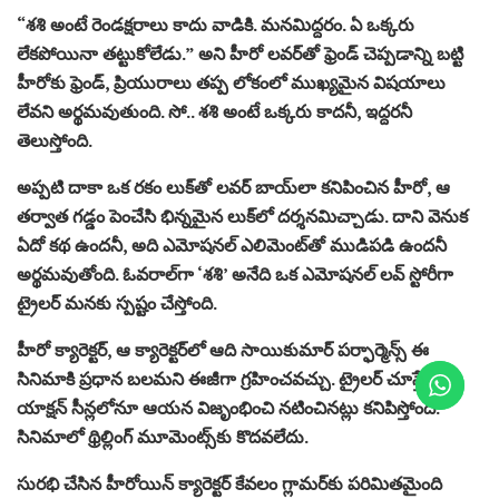
“శ‌శి అంటే రెండ‌క్ష‌రాలు కాదు వాడికి. మ‌న‌మిద్ద‌రం. ఏ ఒక్క‌రు
లేక‌పోయినా త‌ట్టుకోలేడు.” అని హీరో ల‌వ‌ర్‌తో ఫ్రెండ్ చెప్ప‌డాన్ని బ‌ట్టి
హీరోకు ఫ్రెండ్‌, ప్రియురాలు త‌ప్ప లోకంలో ముఖ్య‌మైన విష‌యాలు
లేవ‌ని అర్థ‌మ‌వుతుంది. సో.. శ‌శి అంటే ఒక్క‌రు కాద‌నీ, ఇద్ద‌ర‌నీ
తెలుస్తోంది.
అప్ప‌టి దాకా ఒక ర‌కం లుక్‌తో ల‌వర్ బాయ్‌లా క‌నిపించిన హీరో, ఆ
త‌ర్వాత గ‌డ్డం పెంచేసి భిన్న‌మైన లుక్‌లో ద‌ర్శ‌న‌మిచ్చాడు. దాని వెనుక
ఏదో క‌థ ఉంద‌నీ, అది ఎమోష‌న‌ల్ ఎలిమెంట్‌తో ముడిప‌డి ఉంద‌నీ
అర్థ‌మ‌వుతోంది. ఓవ‌రాల్‌గా ‘శ‌శి’ అనేది ఒక ఎమోష‌న‌ల్ ల‌వ్ స్టోరీగా
ట్రైల‌ర్ మ‌న‌కు స్ప‌ష్టం చేస్తోంది.
హీరో క్యారెక్ట‌ర్‌, ఆ క్యారెక్ట‌ర్‌లో ఆది సాయికుమార్ ప‌ర్ఫార్మెన్స్ ఈ
సినిమాకి ప్ర‌ధాన బ‌ల‌మ‌ని ఈజీగా గ్ర‌హించ‌వ‌చ్చు. ట్రైల‌ర్ చూస్తే,
యాక్ష‌న్ సీన్ల‌లోనూ ఆయ‌న విజృంభించి న‌టించిన‌ట్లు క‌నిపిస్తోంది.
సినిమాలో థ్రిల్లింగ్ మూమెంట్స్‌కు కొద‌వ‌లేదు.
సుర‌భి చేసిన హీరోయిన్ క్యారెక్ట‌ర్ కేవ‌లం గ్లామ‌ర్‌కు ప‌రిమిత‌మైంది