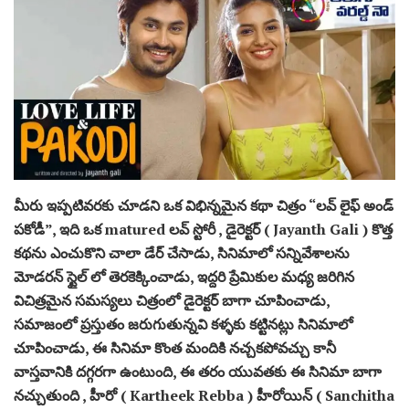
మీరు ఇప్పటివరకు చూడని ఒక విభిన్నమైన కథా చిత్రం “లవ్ లైఫ్ అండ్
పకోడీ”, ఇది ఒక matured లవ్ స్టోరీ , డైరెక్టర్ ( Jayanth Gali ) కొత్త
కథను ఎంచుకొని చాలా డేర్ చేసాడు, సినిమాలో సన్నివేశాలను
మోడరన్ స్టైల్ లో తెరకెక్కించాడు, ఇద్దరి ప్రేమికుల మధ్య జరిగిన
విచిత్రమైన సమస్యలు చిత్రంలో డైరెక్టర్ బాగా చూపించాడు,
సమాజంలో ప్రస్తుతం జరుగుతున్నవి కళ్ళకు కట్టినట్లు సినిమాలో
చూపించాడు, ఈ సినిమా కొంత మందికి నచ్చకపోవచ్చు కానీ
వాస్తవానికి దగ్గరగా ఉంటుంది, ఈ తరం యువతకు ఈ సినిమా బాగా
నచ్చుతుంది , హీరో ( Kartheek Rebba ) హీరోయిన్ ( Sanchitha