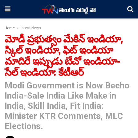
Home
Latest News
మోడీ ప్రభుత్వం మేకిన్ ఇండియా,
స్కిల్ ఇండియా, ఫిట్ ఇండియా
మాదిరే ఇప్పుడు బేచో ఇండియా-
సేల్ ఇండియా: కేటీఆర్
Modi Government is Now Becho
India-Sale India Like Make in
India, Skill India, Fit India:
Minister KTR Comments, MLC
Elections.