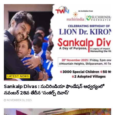
LATEST NEWS
Sankalp Divas : సుచిరిండియా ఫౌండేషన్ ఆధ్వర్యంలో
నవంబర్ 28వ తేదీన ‘సంకల్ప్ దివాస్’
NOVEMBER 26, 2025