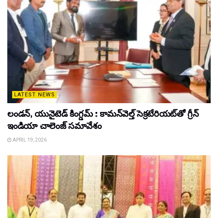
LATEST NEWS
లండన్, యునైటెడ్ కింగ్డమ్ : కామన్‌వెల్త్ సెక్రటేరియట్‌తో గ్రీన్
ఇండియా చాలెంజ్ సమావేశం
APRIL 19, 2026