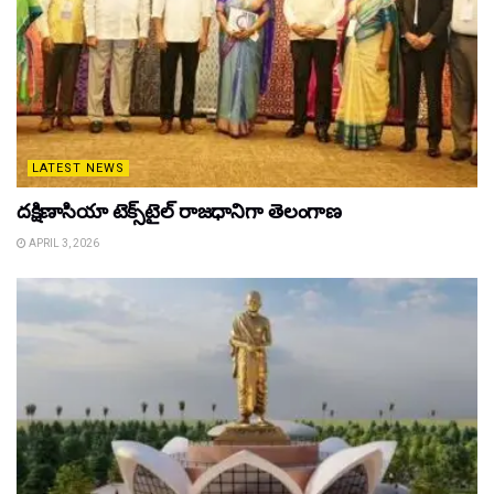
LATEST NEWS
దక్షిణాసియా టెక్స్‌టైల్ రాజధానిగా తెలంగాణ
APRIL 3, 2026