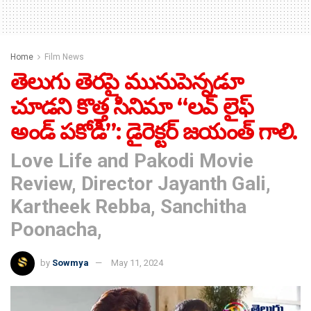
Home
Film News
తెలుగు తెరపై మునుపెన్నడూ
చూడని కొత్త సినిమా “లవ్ లైఫ్
అండ్ పకోడీ”: డైరెక్టర్ జయంత్ గాలి.
Love Life and Pakodi Movie
Review, Director Jayanth Gali,
Kartheek Rebba, Sanchitha
Poonacha,
by
Sowmya
May 11, 2024