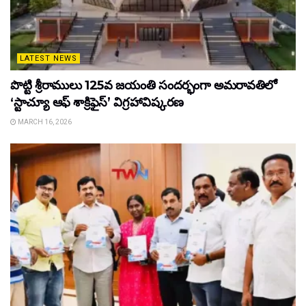
LATEST NEWS
పొట్టి శ్రీరాములు 125వ జయంతి సందర్భంగా అమరావతిలో
‘స్టాచ్యూ ఆఫ్ శాక్రిఫైస్’ విగ్రహావిష్కరణ
MARCH 16, 2026