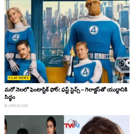
FILM NEWS
మరో నెలలో ఫెంటాస్టిక్ ఫోర్: ఫస్ట్ స్టెప్స్ – గెలాక్టస్‌తో యుద్ధానికి
సిద్ధం
JUNE 26, 2025