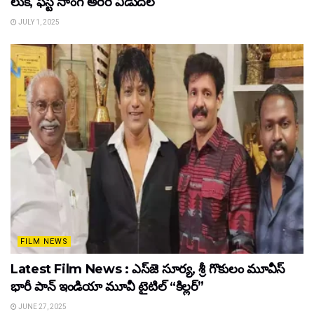
లుక్, ఫస్ట్ సాంగ్ అరెరె విడుదల
JULY 1, 2025
FILM NEWS
Latest Film News : ఎస్‌జె సూర్య, శ్రీ గొకులం మూవీస్‌
భారీ పాన్‌ ఇండియా మూవీ టైటిల్ “కిల్లర్”
JUNE 27, 2025