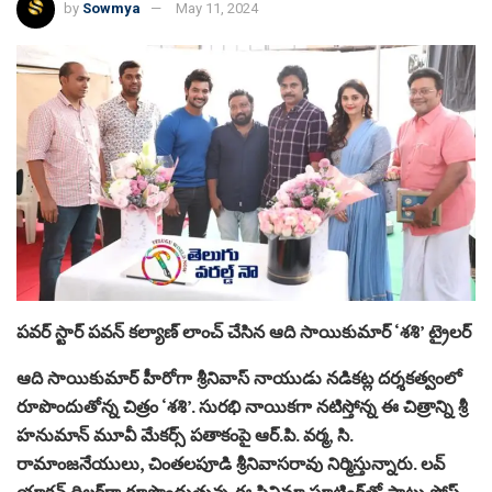
by
Sowmya
May 11, 2024
ప‌వ‌ర్ స్టార్ ప‌వ‌న్ కల్యాణ్ లాంచ్ చేసిన ఆది సాయికుమార్‌ ‘శ‌శి’ ట్రైల‌ర్
ఆది సాయికుమార్ హీరోగా శ్రీ‌నివాస్ నాయుడు న‌డిక‌ట్ల ద‌ర్శ‌క‌త్వంలో
రూపొందుతోన్న చిత్రం ‘శ‌శి’. సుర‌భి నాయిక‌గా న‌టిస్తోన్న ఈ చిత్రాన్ని శ్రీ
హ‌నుమాన్ మూవీ మేక‌ర్స్ ప‌తాకంపై ఆర్‌.పి. వ‌ర్మ‌, సి.
రామాంజ‌నేయులు, చింత‌ల‌పూడి శ్రీ‌నివాసరావు నిర్మిస్తున్నారు. ల‌వ్
యాక్ష‌న్ థ్రిల్ల‌ర్‌గా రూపొందుతున్న ఈ సినిమా షూటింగ్‌తో పాటు పోస్ట్