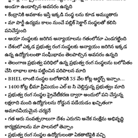
అండగా ఉండాల్సిన అవసరం ఉన్నది
• కేంద్రానికి అవకాశం ఇస్తే ఇక్కడి సంస్థ లను కూడ అమ్ముతారు
• మా పార్టీ ఉద్యమ కాలం నుంచే పబ్లిక్ సెక్టార్ సంస్థలతో కలిసి
పనిచేస్తుంది
• ఆయా సంస్థలకు జరిగిన అన్యాయాలను గతంలోనూ ఎండగట్టింది
• దేశంలో ఎక్కడ ప్రభుత్వ రంగ సంస్థలకు అన్యాయం జరిగిన ఇక్కడ
ఉన్న ఉద్యోగులంతా సంఘీభావం తెలపాల్సిన అవసరం ఉన్నది
• తెలంగాణ ప్రభుత్వ పరిధిలో ఉన్న ప్రభుత్వ రంగ సంస్థలను బలోపేతం
చేసి లాభాల బాట పట్టించిన పరిపాలన మాది
• BHEL లాంటి సంస్ధల బలోతానికి 35 వేల కోట్ల ఆర్డర్స్ ఇచ్చాం…
• 1400 కోట్ల భీమా ప్రీమియం ఎల్ ఐ సి చెల్లిస్తున్న ప్రభుత్వం మాది
• ప్రభుత్వ రంగ సంస్థల ప్రైవేటీకరణ ద్వారా అందులో పని చేస్తున్న
లక్షలాది మంది ఉద్యోగులను రోడ్డున పడేయడం ఖచ్చితంగా
అమానవీయమైన చర్యనే
• గత ఆరు సంవత్సరాలుగా దేశం ఎరుగని అనేక సంక్షేమ అభివృద్ధి
కార్యక్రమాలను మా పాలనలో తెచ్చాం
• ప్రభుత్వ రంగ సంస్థల ఉద్యోగులంతా ఏకతాటిపైకి వచ్చి