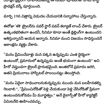
ప్రొడ‌క్ష‌న్ వ‌ర్క్‌ పూర్త‌యింది.
మార్చి 19న చిత్రాన్ని విడుద‌ల చేయ‌డానికి స‌న్నాహాలు చేస్తున్నారు.
ఈరోజు ‘శ‌శి’ ట్రైల‌ర్‌ను ప‌వ‌ర్ స్టార్ ప‌వ‌న్ క‌ల్యాణ్ లాంచ్ చేశారు. ట్రైల‌ర్
ఉత్కంఠ‌భ‌రితంగా ఉంద‌నీ, సినిమా కూడా అంతే థ్రిల్లింగ్‌గా ఉంటుంద‌ని
ఆశిస్తున్నాన‌నీ ఆయ‌న అన్నారు. సినిమా మంచి విజ‌యం సాధిస్తుంద‌నే
ఆకాంక్ష‌ను వ్య‌క్తం చేశారు.
“మ‌నం ప్రేమించేవాళ్లు మ‌న ప‌క్క‌న ఉన్న‌ప్పుడు ఎంత ధైర్యంగా
ఉంటుందో, ప్ర‌మాదంలో ఉన్న‌ప్పుడు అంతే భ‌యంగా ఉంటుంది” అని
హీరో చెప్తుండ‌గా ట్రైల‌ర్ ప్రారంభ‌మైంది. అంత‌లోనే ప్ర‌మాదం జ‌రిగి,
అత‌ని ప్రియురాలు హాస్పిట‌ల్ పాల‌యిన‌ట్లు తెలుస్తోంది.
“మ‌నం ఏదైనా సాధించాల‌నుకున్న‌ప్పుడు ముందు మ‌న బ‌ల‌హీన‌త‌ల్ని
గెల‌వాలి.”, “ప్రేమించినోడితో పెళ్లి చేయ‌కుండా పెళ్లి చేసినోడితో ప్రేమ‌గా
ఉంటుంద‌నుకోవ‌డం మీ మూర్ఖ‌త్వం.” అనే డైలాగ్స్‌తో హీరో క్యారెక్టర్
ఏమిట‌నేది ఊహించ‌వ‌చ్చు.