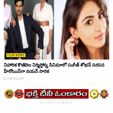
FILM NEWS
నిహారిక కొణిదెల నిర్మిస్తోన్న సినిమాలో సంగీత్ శోభన్ సరసన
హీరోయిన్‌గా నయన్ సారిక
JUNE 26, 2025
ADVERTISEMENT