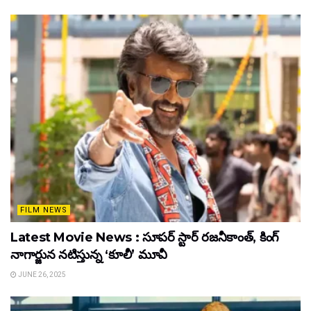
FILM NEWS
Latest Movie News : సూపర్ స్టార్ రజనీకాంత్, కింగ్
నాగార్జున నటిస్తున్న ‘కూలీ’ మూవీ
JUNE 26, 2025