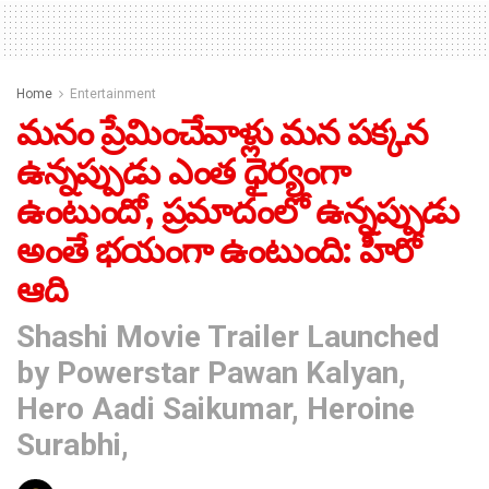
Home
Entertainment
మ‌నం ప్రేమించేవాళ్లు మ‌న ప‌క్క‌న
ఉన్న‌ప్పుడు ఎంత ధైర్యంగా
ఉంటుందో, ప్ర‌మాదంలో ఉన్న‌ప్పుడు
అంతే భ‌యంగా ఉంటుంది: హీరో
ఆది
Shashi Movie Trailer Launched
by Powerstar Pawan Kalyan,
Hero Aadi Saikumar, Heroine
Surabhi,