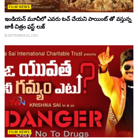
FILM NEWS
ఇండియన్ మూవీలో ఎవరు టచ్ చేయని పాయింట్ తో వస్తున్న
జాకీ చిత్రం ఫస్ట్ లుక్
SEPTEMBER 26, 2025
FILM NEWS