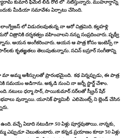
ామ్ కుమార్ ఫిమేల్ లీడ్ రోల్ లో నటిస్తున్నారు. ముహూర్తాన్ని
సేందుకు మీడియా సమావేశం ఏర్పాటు చేసింది.
ీ లాంగ్వేజస్ లో విడుదలవుతున్న నా ఆరో చిత్రమిది. కల్లహళ్లి
రో చిత్రానికి దర్శకత్వం వహించాలని నన్ను సంప్రదించారు. పృథ్వీ
ున్నాను. ఆయన అంగీకరించారు. ఆయన ఆ పాత్ర కోసం ఇంటెన్స్ గా
ార్‌లకు కృతజ్ఞతలు తెలుపుతున్నాను. సచిన్ బస్రూర్ సంగీతాన్ని
ా మా అమ్మ ఆశీస్సులతో ప్రారంభమైంది. కథ విన్నప్పుడు, ఈ పాత్ర
కి సమయం అడిగాను. అక్కడి నుంచి నా జర్నీ స్టార్ట్ చేశాం.
ంది. నటులు ధర్మా సార్, సాయికుమార్ సర్‌లతో స్క్రీన్ షేర్
వాలు వున్నాయి. యూనిక్ ఫ్యామిలీ ఎలిమెంట్స్ ని బ్లెండ్ చేసిన
నారు.
ంది. వచ్చే ఏడాది నటుడిగా 50 ఏళ్లు పూర్తవుతాయి. నాన్నకు,
అమ్మ ఎప్పుడూ చెబుతుంటారు. నా కన్నడ ప్రయాణం కూడా 30 ఏళ్లు