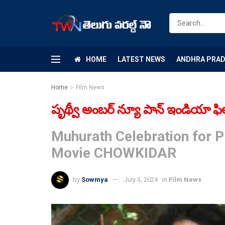
HOME
LATEST NEWS
ANDHRA PRA
Home
Film News
పృథ్వీ అంబర్ న్యూ పాన్ ఇండియా ఫిల్మ్
Muhurath Celebration for P
Movie CHOWKIDAR
by
Sowmya
July 3, 2024
in
Film News