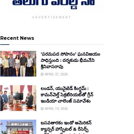
ADVERTISEMENT
Recent News
‘పరమపద సోపానం’ ఘనవిజయం
సాధిస్తుంది : దర్శకుడు భీమనేని
శ్రీనివాసరావు
APRIL 21, 2026
లండన్, యునైటెడ్ కింగ్డమ్ :
కామన్‌వెల్త్ సెక్రటేరియట్‌తో గ్రీన్
ఇండియా చాలెంజ్ సమావేశం
APRIL 19, 2026
బసవతారకం ఇండో అమెరికన్
క్యాన్సర్ హాస్పిటల్ & రీసెర్చ్