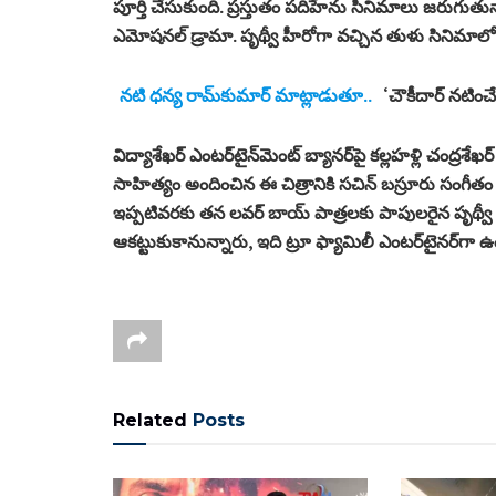
పూర్తి చేసుకుంది. ప్రస్తుతం పదిహేను సినిమాలు జరుగుతున్
ఎమోషనల్ డ్రామా. పృథ్వీ హీరోగా వచ్చిన తుళు సినిమాలో 
నటి ధన్య రామ్‌కుమార్‌ మాట్లాడుతూ..
‘చౌకీదార్‌ నటించ
విద్యాశేఖర్ ఎంటర్‌టైన్‌మెంట్ బ్యానర్‌పై కల్లహళ్లి చంద్రశేఖర్‌ 
సాహిత్యం అందించిన ఈ చిత్రానికి సచిన్ బస్రూరు సంగీతం అ
ఇప్పటివరకు తన లవర్ బాయ్ పాత్రలకు పాపులరైన పృథ్వీ అం
ఆకట్టుకుకానున్నారు, ఇది ట్రూ ఫ్యామిలీ ఎంటర్‌టైనర్‌గా 
Related
Posts