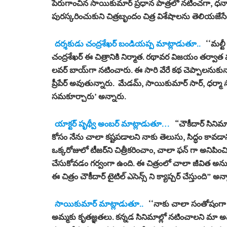
పేరుగాంచిన సాయికుమార్ ప్రధాన పాత్రలో నటించగా, ధన్యార
పురస్కరించుకుని చిత్రబృందం చిత్ర విశేషాలను తెలియజే
దర్శకుడు చంద్రశేఖర్ బండియప్ప మాట్లాడుతూ..
‘‘మల్ట
చంద్రశేఖర్ ఈ చిత్రానికి నిర్మాత. రథావర విజయం తర్వాత మ
లవర్‌ బాయ్‌గా నటించారు. ఈ సారి వేరే కథ చెప్పాలనుక
ప్రీపేర్ అవుతున్నారు. మేడమ్, సాయికుమార్ సార్, ధర్మా స
సమకూర్చారు’ అన్నారు.
యాక్టర్ పృథ్వీ అంబర్ మాట్లాడుతూ…
“చౌకీదార్ సినిమ
కోసం నేను చాలా కష్టపడాలని నాకు తెలుసు, సిద్ధం కావడాని
ఒక్కరోజులో టీజర్‌ని చిత్రీకరించాం, చాలా ఫన్ గా అనిపించి
చేసుకోవడం గర్వంగా ఉంది. ఈ చిత్రంలో చాలా జీవిత అనుభ
ఈ చిత్రం చౌకీదార్ టైటిల్ ఎసెన్స్ ని క్యాప్చర్ చేస్తుంది” అన్
సాయికుమార్ మాట్లాడుతూ..
‘‘నాకు చాలా సంతోషంగా ఉ
అమ్మకు కృతజ్ఞతలు. కన్నడ సినిమాల్లో నటించాలని మా 