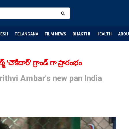
DESH
TELANGANA
FILM NEWS
BHAKTHI
HEALTH
ABOU
 ‘చౌకీదార్’ గ్రాండ్ గా ప్రారంభం
rithvi Ambar's new pan India