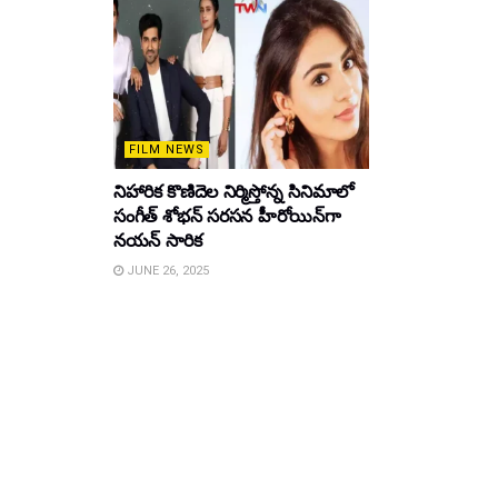
FILM NEWS
నిహారిక కొణిదెల నిర్మిస్తోన్న సినిమాలో
సంగీత్ శోభన్ సరసన హీరోయిన్‌గా
నయన్ సారిక
JUNE 26, 2025