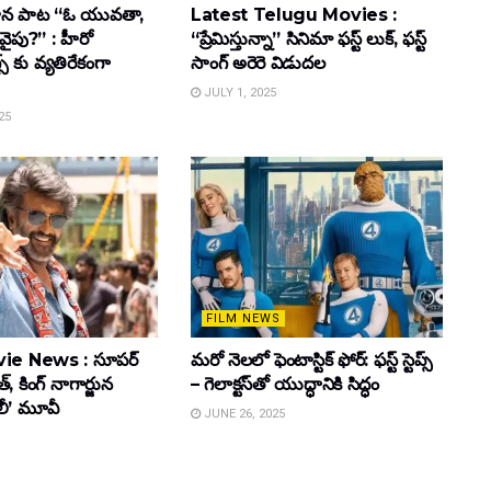
ాహన పాట “ఓ యువతా,
Latest Telugu Movies :
వైపు?” : హీరో
“ప్రేమిస్తున్నా” సినిమా ఫస్ట్ లుక్, ఫస్ట్
్స్ కు వ్యతిరేకంగా
సాంగ్ అరెరె విడుదల
JULY 1, 2025
25
FILM NEWS
ie News : సూపర్
మరో నెలలో ఫెంటాస్టిక్ ఫోర్: ఫస్ట్ స్టెప్స్
్, కింగ్ నాగార్జున
– గెలాక్టస్‌తో యుద్ధానికి సిద్ధం
ూలీ’ మూవీ
JUNE 26, 2025