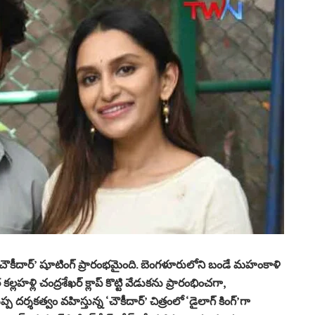
‘చౌకీదార్’ షూటింగ్ ప్రారంభమైంది. బెంగళూరులోని బండే మహంకాళి
్లి చంద్రశేఖర్ క్లాప్ కొట్టి వేడుకను ప్రారంభించగా,
దర్శకత్వం వహిస్తున్న ‘చౌకీదార్’ చిత్రంలో ‘డైలాగ్ కింగ్’గా