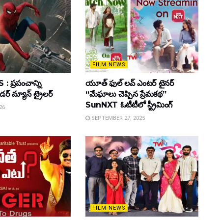
FILM NEWS
 ప్రపంచాన్ని
యూత్ ఫుల్ లవ్ ఎంటర్ టైనర్
ైడర్ మ్యాన్ ట్రైలర్
“మేఘాలు చెప్పిన ప్రేమకథ”
SunNXT ఓటీటీలో స్ట్రీమింగ్
26
SEPTEMBER 27, 2025
FILM NEWS