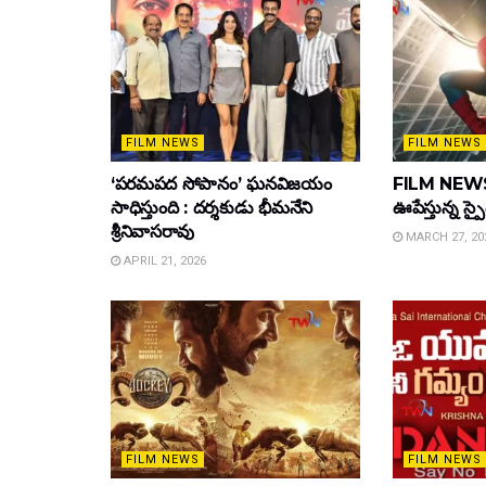
FILM NEWS
FILM NEWS
‘పరమపద సోపానం’ ఘనవిజయం
FILM NEWS :
సాధిస్తుంది : దర్శకుడు భీమనేని
ఊపేస్తున్న స్ప
శ్రీనివాసరావు
MARCH 27, 20
APRIL 21, 2026
FILM NEWS
FILM NEWS