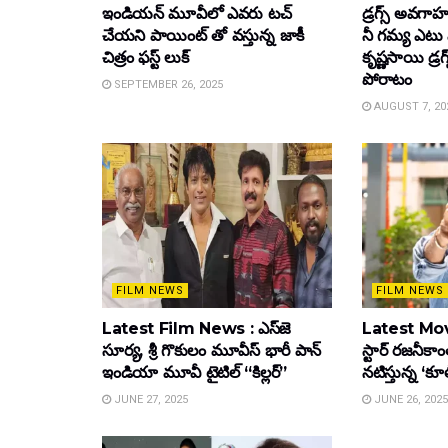
ఇండియన్ మూవీలో ఎవరు టచ్
డ్రగ్స్ అవగ
చేయని పాయింట్ తో వస్తున్న జాకీ
నీ గమ్య ఎటు 
చిత్రం ఫస్ట్ లుక్
కృష్ణసాయి డ్రగ
పోరాటం
SEPTEMBER 26, 2025
AUGUST 7, 20
FILM NEWS
FILM NEWS
Latest Film News : ఎస్‌జె
Latest Mov
సూర్య, శ్రీ గొకులం మూవీస్‌ భారీ పాన్‌
స్టార్ రజనీకాంత
ఇండియా మూవీ టైటిల్ “కిల్లర్”
నటిస్తున్న ‘క
JUNE 27, 2025
JUNE 26, 2025