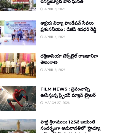
ఇన్‌స్టిట్యూట్ వారి ఘనత
APRIL 8, 2026
అక్షయ విద్యా ఫౌండేషన్ సేవలు
ప్రశంసనీయం : డీజీపీ శివధర్ రెడ్డి
APRIL 4, 2026
దక్షిణాసియా టెక్స్‌టైల్ రాజధానిగా
తెలంగాణ
APRIL 3, 2026
FILM NEWS : ప్రపంచాన్ని
ఊపేస్తున్న స్పైడర్ మ్యాన్ ట్రైలర్
MARCH 27, 2026
పొట్టి శ్రీరాములు 125వ జయంతి
సందర్భంగా అమరావతిలో ‘స్టాచ్యూ