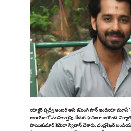
యాక్టర్ పృథ్వీ అంబర్ అప్ కమింగ్ పాన్ ఇండియా మూవీ 
ఆలయంలో ముహూర్తపు వేడుక ఘనంగా జరిగింది. నిర్మాత కల్లహళ
సాయికుమార్ కెమెరా స్విచాన్ చేశారు. చంద్రశేఖర్ బండియప్ప 