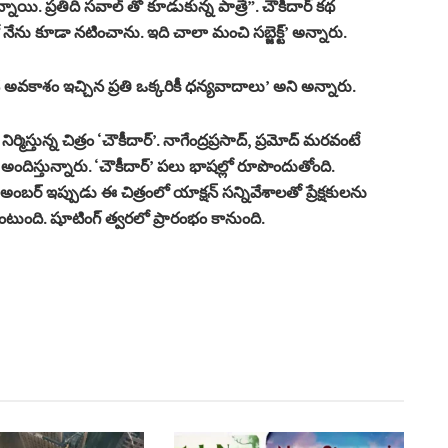
నాయి. ప్రతిది సవాల్ తో కూడుకున్న పాత్రే”. చౌకీదార్ కథ
నేను కూడా నటించాను. ఇది చాలా మంచి సబ్జెక్ట్’ అన్నారు.
ే అవకాశం ఇచ్చిన ప్రతి ఒక్కరికీ ధన్యవాదాలు’ అని అన్నారు.
నిర్మిస్తున్న చిత్రం ‘చౌకీదార్‌’. నాగేంద్రప్రసాద్, ప్రమోద్ మరవంటే
ందిస్తున్నారు. ‘చౌకీదార్‌’ పలు భాషల్లో రూపొందుతోంది.
బర్ ఇప్పుడు ఈ చిత్రంలో యాక్షన్ సన్నివేశాలతో ప్రేక్షకులను
ఉంటుంది. షూటింగ్ త్వరలో ప్రారంభం కానుంది.