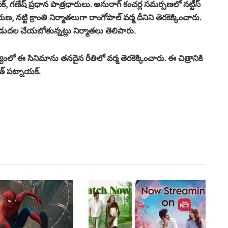
దీపక్, గణేష్ ప్రధాన పాత్రధారులు. అనురాగ్ కంచర్ల సమర్పణలో నట్టీస్
ుణ, నట్టి క్రాంతి నిర్మాతలుగా రాంగోపాల్ వర్మ దీనిని తెరకెక్కించారు.
విడుదల చేయబోతున్నట్లు నిర్మాతలు తెలిపారు.
ో ఈ సినిమాను తనదైన రీతిలో వర్మ తెరకెక్కించారు. ఈ చిత్రానికి
ంత్ పట్నాయక్.