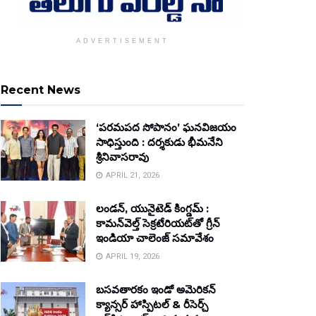
ADVERTISEMENT
Recent News
‘పరమపద సోపానం’ ఘనవిజయం
సాధిస్తుంది : దర్శకుడు భీమనేని
శ్రీనివాసరావు
APRIL 21, 2026
లండన్, యునైటెడ్ కింగ్డమ్ :
కామన్‌వెల్త్ సెక్రటేరియట్‌తో గ్రీన్
ఇండియా చాలెంజ్ సమావేశం
APRIL 19, 2026
బసవతారకం ఇండో అమెరికన్
క్యాన్సర్ హాస్పిటల్ & రీసెర్చ్