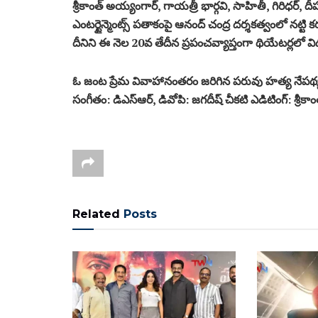
శ్రీకాంత్ అయ్యంగార్, గాయత్రీ భార్గవి, సాహితీ, గిరిధర్, 
ఎంటర్టైన్మెంట్స్ పతాకంపై ఆనంద్ చంద్ర దర్శకత్వంలో నట్టి కర
దీనిని ఈ నెల 20వ తేదీన ప్రపంచవ్యాప్తంగా థియేటర్లలో 
ఓ జంట ప్రేమ వివాహానంతరం జరిగిన పరువు హత్య నేపథ్యంల
సంగీతం: డిఎస్ఆర్, డివోపి: జగదీష్ చీకటి ఎడిటింగ్: శ్రీకా
Related
Posts