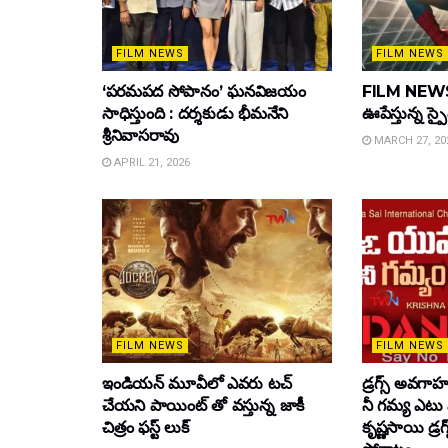
FILM NEWS
FILM NEWS
‘పరమపద సోపానం’ ఘనవిజయం
FILM NEWS :
సాధిస్తుంది : దర్శకుడు భీమనేని
ఊపేస్తున్న స్ప
శ్రీనివాసరావు
MARCH 27, 20
APRIL 21, 2026
FILM NEWS
FILM NEWS
ఇండియన్ మూవీలో ఎవరు టచ్
డ్రగ్స్ అవగ
చేయని పాయింట్ తో వస్తున్న జాకీ
నీ గమ్య ఎటు 
చిత్రం ఫస్ట్ లుక్
కృష్ణసాయి డ్రగ