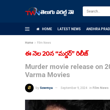
HOME
LATEST NEWS
ANDHRA PRA
Home
Film News
ఈ నెల 20న “మర్డర్” రిలీజ్
Murder movie release on 2
Varma Movies
by
Sowmya
September 9, 2024
in
Film News