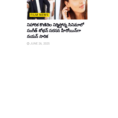
FILM NEWS
నిహారిక కొణిదెల నిర్మిస్తోన్న సినిమాలో
సంగీత్ శోభన్ సరసన హీరోయిన్‌గా
నయన్ సారిక
JUNE 26, 2025