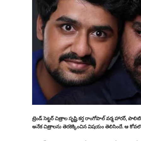
ట్రెండ్ సెట్టర్ చిత్రాల సృష్టి కర్త రాంగోపాల్ వర్మ హారర
అనేక చిత్రాలను తెరకెక్కించిన విషయం తెలిసిందే. ఆ కో