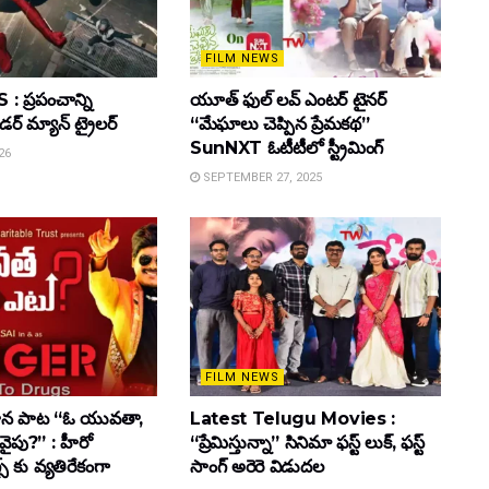
FILM NEWS
 ప్రపంచాన్ని
యూత్ ఫుల్ లవ్ ఎంటర్ టైనర్
ైడర్ మ్యాన్ ట్రైలర్
“మేఘాలు చెప్పిన ప్రేమకథ”
SunNXT ఓటీటీలో స్ట్రీమింగ్
26
SEPTEMBER 27, 2025
FILM NEWS
ాహన పాట “ఓ యువతా,
Latest Telugu Movies :
వైపు?” : హీరో
“ప్రేమిస్తున్నా” సినిమా ఫస్ట్ లుక్, ఫస్ట్
్స్ కు వ్యతిరేకంగా
సాంగ్ అరెరె విడుదల