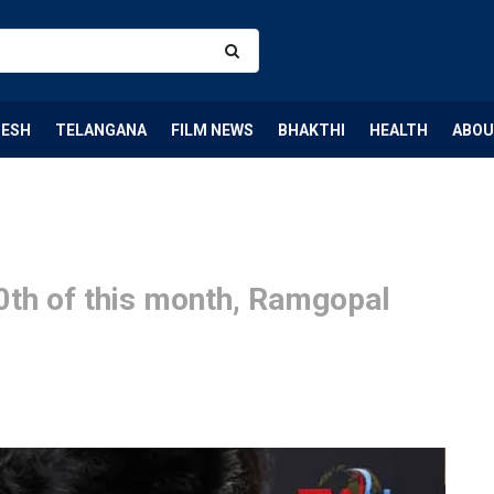
DESH
TELANGANA
FILM NEWS
BHAKTHI
HEALTH
ABOU
0th of this month, Ramgopal