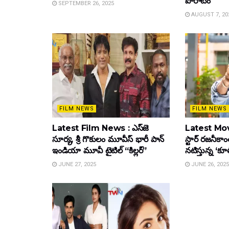
పోరాటం
SEPTEMBER 26, 2025
AUGUST 7, 20
FILM NEWS
FILM NEWS
Latest Film News : ఎస్‌జె
Latest Mov
సూర్య, శ్రీ గొకులం మూవీస్‌ భారీ పాన్‌
స్టార్ రజనీకాంత
ఇండియా మూవీ టైటిల్ “కిల్లర్”
నటిస్తున్న ‘క
JUNE 27, 2025
JUNE 26, 2025