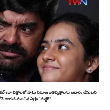
్, పొలిటికల్ కథా చిత్రాలతో పాటు సమాజ ఇతివృత్తాలను ఆధారం చేసుకుని
వలోనే ఆయన మలచిన చిత్రం “మర్డర్”.