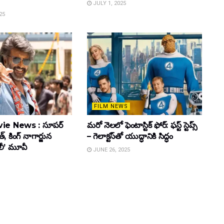
JULY 1, 2025
25
FILM NEWS
ie News : సూపర్
మరో నెలలో ఫెంటాస్టిక్ ఫోర్: ఫస్ట్ స్టెప్స్
్, కింగ్ నాగార్జున
– గెలాక్టస్‌తో యుద్ధానికి సిద్ధం
ూలీ’ మూవీ
JUNE 26, 2025