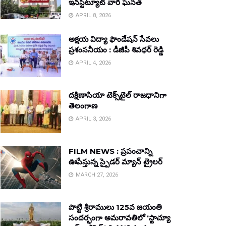
ఇన్‌స్టిట్యూట్ వారి ఘనత
APRIL 8, 2026
అక్షయ విద్యా ఫౌండేషన్ సేవలు
ప్రశంసనీయం : డీజీపీ శివధర్ రెడ్డి
APRIL 4, 2026
దక్షిణాసియా టెక్స్‌టైల్ రాజధానిగా
తెలంగాణ
APRIL 3, 2026
FILM NEWS : ప్రపంచాన్ని
ఊపేస్తున్న స్పైడర్ మ్యాన్ ట్రైలర్
MARCH 27, 2026
పొట్టి శ్రీరాములు 125వ జయంతి
సందర్భంగా అమరావతిలో ‘స్టాచ్యూ