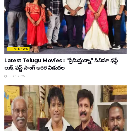
FILM NEWS
Latest Telugu Movies : “ప్రేమిస్తున్నా” సినిమా ఫస్ట్
లుక్, ఫస్ట్ సాంగ్ అరెరె విడుదల
JULY 1, 2025