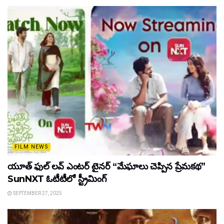
FILM NEWS
యూత్ ఫుల్ లవ్ ఎంటర్ టైనర్ “మేఘాలు చెప్పిన ప్రేమకథ”
SunNXT ఓటీటీలో స్ట్రీమింగ్
SEPTEMBER 27, 2025