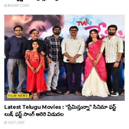
AUGUST 7, 2025
FILM NEWS
Latest Telugu Movies : “ప్రేమిస్తున్నా” సినిమా ఫస్ట్
లుక్, ఫస్ట్ సాంగ్ అరెరె విడుదల
JULY 1, 2025