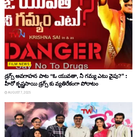
FILM NEWS
డ్రగ్స్ అవగాహన పాట “ఓ యువతా, నీ గమ్య ఎటు వైపు?” :
హీరో కృష్ణసాయి డ్రగ్స్ కు వ్యతిరేకంగా పోరాటం
AUGUST 7, 2025