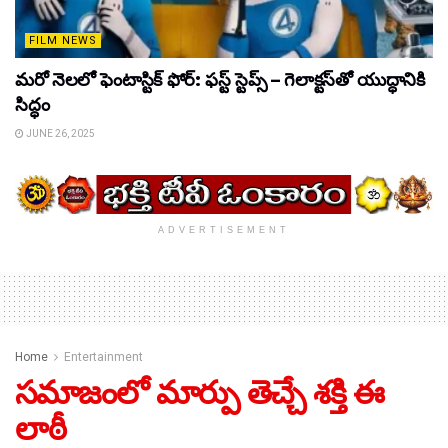
FILM NEWS
మరో నెలలో ఫెంటాస్టిక్ ఫోర్: ఫస్ట్ స్టెప్స్ – గెలాక్టస్‌తో యుద్ధానికి
సిద్ధం
JUNE 26, 2025
ADVERTISEMENT
Home
Entertainment
సమాజంలో మార్పు తెచ్చే శక్తి ఈ
లాఠీ