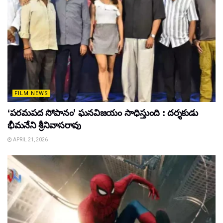
FILM NEWS
‘పరమపద సోపానం’ ఘనవిజయం సాధిస్తుంది : దర్శకుడు
భీమనేని శ్రీనివాసరావు
APRIL 21, 2026