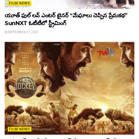
FILM NEWS
యూత్ ఫుల్ లవ్ ఎంటర్ టైనర్ “మేఘాలు చెప్పిన ప్రేమకథ”
SunNXT ఓటీటీలో స్ట్రీమింగ్
SEPTEMBER 27, 2025
FILM NEWS