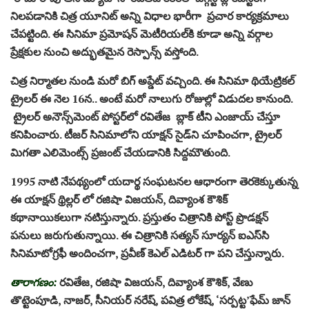
నిలపడానికి చిత్ర యూనిట్ అన్ని విధాల భారీగా ప్రచార కార్యక్రమాలు
చేపట్టింది. ఈ సినిమా ప్రమోషన్ మెటీరియల్‌కి కూడా అన్ని వర్గాల
ప్రేక్షకుల నుంచి అద్భుతమైన రెస్పాన్స్ వస్తోంది.
చిత్ర నిర్మాతల నుండి మరో బిగ్ అప్డేట్ వచ్చింది. ఈ సినిమా థియేట్రికల్
ట్రైలర్ ఈ నెల 16న.. అంటే మరో నాలుగు రోజుల్లో విడుదల కానుంది.
ట్రైలర్ అనౌన్స్‌మెంట్ పోస్టర్‌లో రవితేజ బ్లాక్ టీని ఎంజాయ్ చేస్తూ
కనిపించారు. టీజర్‌ సినిమాలోని యాక్షన్‌ సైడ్‌ని చూపించగా, ట్రైలర్‌
మిగతా ఎలిమెంట్స్ ప్రజంట్ చేయడానికి సిద్దమౌతుంది.
1995 నాటి నేపథ్యంలో యదార్థ సంఘటనల ఆధారంగా తెరకెక్కుతున్న
ఈ యాక్షన్ థ్రిల్లర్ లో రజిషా విజయన్, దివ్యాంశ కౌశిక్‌
కథానాయికలుగా నటిస్తున్నారు. ప్రస్తుతం చిత్రానికి పోస్ట్ ప్రొడక్షన్
పనులు జరుగుతున్నాయి. ఈ చిత్రానికి సత్యన్ సూర్యన్ ఐఎస్‌సి
సినిమాటోగ్రఫీ అందించగా, ప్రవీణ్ కెఎల్ ఎడిటర్ గా పని చేస్తున్నారు.
తారాగణం:
రవితేజ, రజిషా విజయన్, దివ్యాంశ కౌశిక్‌, వేణు
తొట్టెంపూడి, నాజర్, సీనియర్ నరేష్, పవిత్ర లోకేష్, ‘సర్పట్ట’ఫేమ్ జాన్