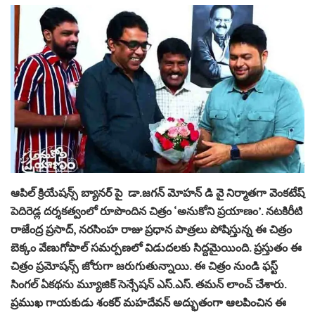
ఆపిల్ క్రియేషన్స్ బ్యానర్ పై డా.జగన్ మోహన్ డి వై నిర్మాతగా వెంకటేష్
పెదిరెడ్ల దర్శకత్వంలో రూపొందిన చిత్రం ‘అనుకోని ప్రయాణం’. నటకిరీటి
రాజేంద్ర ప్రసాద్, నరసింహ రాజు ప్రధాన పాత్రలు పోషిస్తున్న ఈ చిత్రం
బెక్కం వేణుగోపాల్ సమర్పణలో విడుదలకు సిద్దమైయింది. ప్రస్తుతం ఈ
చిత్రం ప్రమోషన్స్ జోరుగా జరుగుతున్నాయి. ఈ చిత్రం నుండి ఫస్ట్
సింగల్ ఏకథను మ్యూజిక్ సెన్సేషన్ ఎస్.ఎస్. తమన్ లాంచ్ చేశారు.
ప్రముఖ గాయకుడు శంకర్ మహదేవన్ అద్భుతంగా ఆలపించిన ఈ