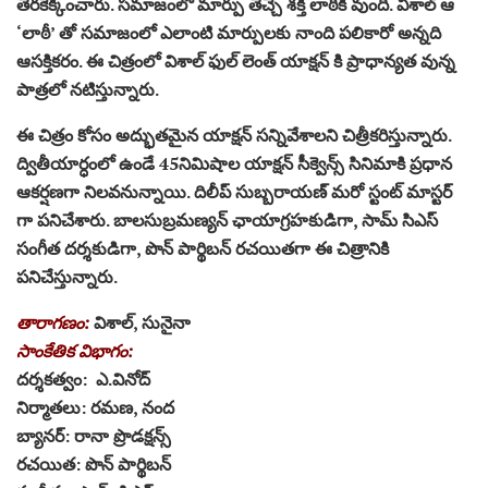
తెరకెక్కించారు. సమాజంలో మార్పు తెచ్చే శక్తి లాఠీకి వుంది. విశాల్‌ ఆ
‘లాఠీ’ తో సమాజంలో ఎలాంటి మార్పులకు నాంది పలికారో అన్నది
ఆసక్తికరం. ఈ చిత్రంలో విశాల్ ఫుల్ లెంత్ యాక్షన్ కి ప్రాధాన్యత వున్న
పాత్రలో నటిస్తున్నారు.
ఈ చిత్రం కోసం అద్భుతమైన యాక్షన్ సన్నివేశాలని చిత్రీకరిస్తున్నారు.
ద్వితీయార్ధంలో ఉండే 45నిమిషాల యాక్షన్‌ సీక్వెన్స్‌ సినిమాకి ప్రధాన
ఆకర్షణగా నిలవనున్నాయి. దిలీప్‌ సుబ్బరాయణ్‌ మరో స్టంట్ మాస్టర్
గా పనిచేశారు. బాలసుబ్రమణ్యన్‌ ఛాయాగ్రహకుడిగా, సామ్‌ సిఎస్‌
సంగీత దర్శకుడిగా, పొన్ పార్థిబన్ రచయితగా ఈ చిత్రానికి
పనిచేస్తున్నారు.
తారాగణం:
విశాల్, సునైనా
సాంకేతిక విభాగం:
దర్శకత్వం: ఎ.వినోద్‌
నిర్మాతలు: రమణ, నంద
బ్యానర్: రానా ప్రొడక్షన్స్
రచయిత: పొన్ పార్థిబన్