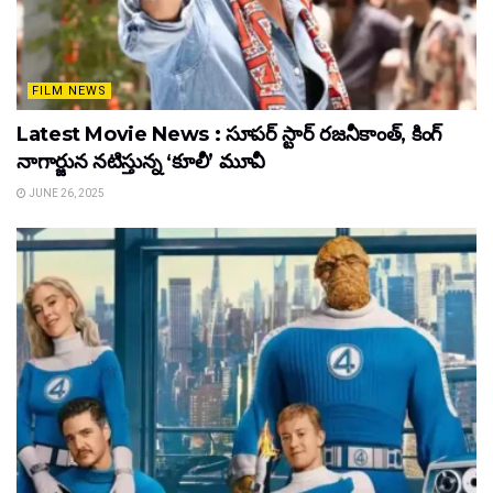
FILM NEWS
Latest Movie News : సూపర్ స్టార్ రజనీకాంత్, కింగ్
నాగార్జున నటిస్తున్న ‘కూలీ’ మూవీ
JUNE 26, 2025