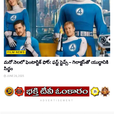
FILM NEWS
మరో నెలలో ఫెంటాస్టిక్ ఫోర్: ఫస్ట్ స్టెప్స్ – గెలాక్టస్‌తో యుద్ధానికి
సిద్ధం
JUNE 26, 2025
ADVERTISEMENT