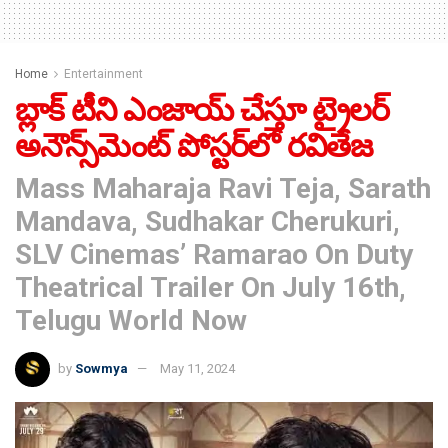
Home
Entertainment
బ్లాక్ టీని ఎంజాయ్ చేస్తూ ట్రైలర్
అనౌన్స్‌మెంట్ పోస్టర్‌లో రవితేజ
Mass Maharaja Ravi Teja, Sarath
Mandava, Sudhakar Cherukuri,
SLV Cinemas’ Ramarao On Duty
Theatrical Trailer On July 16th,
Telugu World Now
by
Sowmya
May 11, 2024