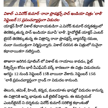
విశాల్- ఎ.వినోద్‌ కుమార్‌ -రానా ప్రొడక్షన్స్ పాన్ ఇండియా చిత్రం ‘లాఠీ’
సెప్టెంబర్ 15 ప్రపంచవ్యాప్తంగా విడుదల
యాక్షన్ హీరో విశాల్ కధానాయకుడిగా ఎ.వినోద్‌ కుమార్‌ దర్శకత్వంలో
తెరకెక్కుతున్న పాన్ ఇండియా మూవీ ‘లాఠీ’. హైవోల్టేజ్ యాక్షన్ ఎంటర్
టైనర్ తెరకెక్కుతున్న ఈ చిత్రాన్ని రానా ప్రొడక్షన్స్ బ్యానర్‌పై రమణ,
నందా సంయుక్తంగా నిర్మిస్తున్నారు. విశాల్ సరసన ఈ చిత్రంలో సునైనా
కథానాయికగా నటిస్తుంది.
తాజాగా జరిగిన షూటింగ్ లో విశాల్‌ కు గాయాలు కావడం, ఫైట్
సీక్వెన్స్‌ల కోసం భారీ వీఎఫ్ఎస్ వర్క్‌ కారణంగా ఈ చిత్రం విడుదలను
ఆగస్టు 12 నుండి సెప్టెంబర్ 15కి వాయిదా వేశారు. సెప్టెంబర్ 15న
‘లాఠీ ప్రపంచవ్యాప్తంగా గ్రాండ్ గా విడుదల కానుంది.
తెలుగు, తమిళ్, హిందీ, కన్నడ, మలయాళం భాషల్లో విడుదల కానున్న
ఈ చిత్రానికి అన్ని భాషలకు ఒకే టైటిల్‌ పెట్టారు. ఈ కమర్షియల్
ఎంటర్‌టైనర్‌ ని దర్శకుడు వినోద్‌ కుమార్‌ సరికొత్త కథాంశంతో