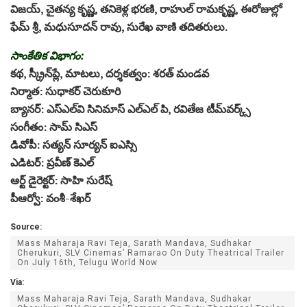
విజయ్, చైతన్య కృష్ణ, తనికెళ్ల భరణి, రాహుల్ రామకృష్ణ, ఈరోజుల్లో
ఫేమ్ శ్రీ, మధుసూదన్ రావు, సురేఖ వాణి తదితరులు.
సాంకేతిక విభాగం:
కథ, స్క్రీన్‌ప్లే, మాటలు, దర్శకత్వం: శరత్ మండవ
నిర్మాత: సుధాకర్ చెరుకూరి
బ్యానర్: ఎస్‌ఎల్‌వి సినిమాస్ ఎల్ఎల్ పి, రవితేజ టీమ్‌వర్క్స్
సంగీతం: సామ్ సిఎస్
డివోపీ: సత్యన్ సూర్యన్ ఐఎస్సి
ఎడిటర్: ప్రవీణ్ కెఎల్
ఆర్ట్ డైరెక్టర్: సాహి సురేష్
పీఆర్వో: వంశీ-శేఖర్
Source:
Mass Maharaja Ravi Teja, Sarath Mandava, Sudhakar
Cherukuri, SLV Cinemas’ Ramarao On Duty Theatrical Trailer
On July 16th, Telugu World Now
Via:
Mass Maharaja Ravi Teja, Sarath Mandava, Sudhakar