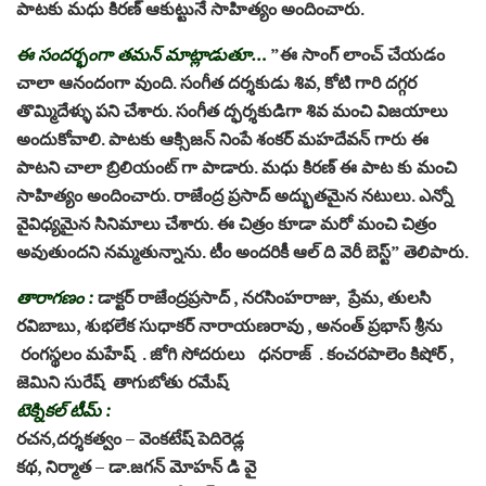
పాటకు మధు కిరణ్ ఆకుట్టునే సాహిత్యం అందించారు.
ఈ సందర్భంగా తమన్ మాట్లాడుతూ…
”ఈ సాంగ్ లాంచ్ చేయడం
చాలా ఆనందంగా వుంది. సంగీత దర్శకుడు శివ, కోటి గారి దగ్గర
తొమ్మిదేళ్ళు పని చేశారు. సంగీత ద్ఫర్శకుడిగా శివ మంచి విజయాలు
అందుకోవాలి. పాటకు ఆక్సిజన్ నింపే శంకర్ మహదేవన్ గారు ఈ
పాటని చాలా బ్రిలియంట్ గా పాడారు. మధు కిరణ్ ఈ పాట కు మంచి
సాహిత్యం అందించారు. రాజేంద్ర ప్రసాద్ అద్భుతమైన నటులు. ఎన్నో
వైవిధ్యమైన సినిమాలు చేశారు. ఈ చిత్రం కూడా మరో మంచి చిత్రం
అవుతుందని నమ్మతున్నాను. టీం అందరికీ ఆల్ ది వెరీ బెస్ట్” తెలిపారు.
తారాగణం :
డాక్టర్ రాజేంద్రప్రసాద్ , నరసింహరాజు, ప్రేమ, తులసి
రవిబాబు, శుభలేక సుధాకర్ నారాయణరావు , అనంత్ ప్రభాస్ శ్రీను
రంగస్థలం మహేష్ . జోగి సోదరులు ధనరాజ్ . కంచరపాలెం కిషోర్ ,
జెమిని సురేష్ తాగుబోతు రమేష్
టెక్నికల్ టీమ్ :
రచన,దర్శకత్వం – వెంకటేష్ పెదిరెడ్ల
కథ, నిర్మాత – డా.జగన్ మోహన్ డి వై