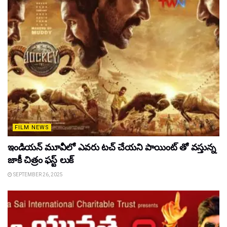
FILM NEWS
ఇండియన్ మూవీలో ఎవరు టచ్ చేయని పాయింట్ తో వస్తున్న
జాకీ చిత్రం ఫస్ట్ లుక్
SEPTEMBER 26, 2025