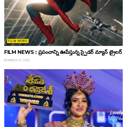
FILM NEWS
FILM NEWS : ప్రపంచాన్ని ఊపేస్తున్న స్పైడర్ మ్యాన్ ట్రైలర్
MARCH 27, 2026