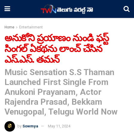
Home
Entertainment
అనుకోని ప్రయాణం నుండి ఫస్ట్
సింగల్ ఏకథను లాంచ్ చేసిన
ఎస్.ఎస్. తమన్
Music Sensation S.S Thaman
Launched First Single From
Anukoni Prayanam, Actor
Rajendra Prasad, Bekkam
Venugopal, Telugu World Now
by
Sowmya
May 11, 2024