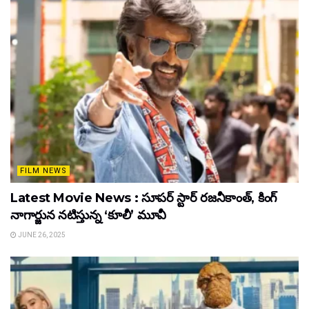
FILM NEWS
Latest Movie News : సూపర్ స్టార్ రజనీకాంత్, కింగ్
నాగార్జున నటిస్తున్న ‘కూలీ’ మూవీ
JUNE 26, 2025