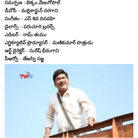
సమర్పణ : బెక్కం వేణుగోపాల్
డీవోపీ – మల్లికార్జున్ నరగాని
సంగీతం – ఎస్ శివ దినవహి
డైలాగ్స్ – పరుచూరి బ్రదర్స్
ఎడిటర్ – రామ్ తుము
ఎగ్జిక్యూటివ్ ప్రొడ్యూసర్ – మణికుమార్ పాత్రుడు
ఆర్ట్ డైరెక్టర్ – సురేష్ భీమగాని
పీఆర్వో – తేజస్వి సజ్జ