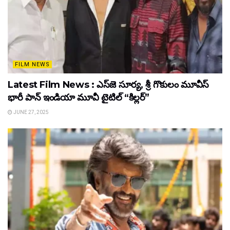
FILM NEWS
Latest Film News : ఎస్‌జె సూర్య, శ్రీ గొకులం మూవీస్‌
భారీ పాన్‌ ఇండియా మూవీ టైటిల్ “కిల్లర్”
JUNE 27, 2025