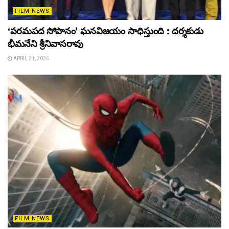
FILM NEWS
‘పరమపద సోపానం’ ఘనవిజయం సాధిస్తుంది : దర్శకుడు
భీమనేని శ్రీనివాసరావు
APRIL 21, 2026
FILM NEWS