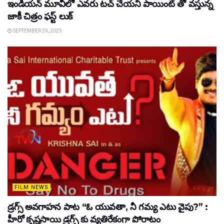
ఇండియన్ మూవీలో ఎవరు టచ్ చేయని పాయింట్ తో వస్తున్న
జాకీ చిత్రం ఫస్ట్ లుక్
SEPTEMBER 26, 2025
FILM NEWS
డ్రగ్స్ అవగాహన పాట “ఓ యువతా, నీ గమ్య ఎటు వైపు?” :
హీరో కృష్ణసాయి డ్రగ్స్ కు వ్యతిరేకంగా పోరాటం