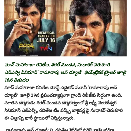
మాస్ మహారాజా రవితేజ, శరత్ మండవ, సుధాకర్ చెరుకూరి,
ఎస్ఎల్వి సినిమాస్ ‘రామారావు ఆన్ డ్యూటీ’ థియేట్రికల్ ట్రైలర్ జూలై
16న విడుదల
మాస్ మహారాజా రవితేజ మోస్ట్ ఎవైటెడ్ మూవీ ‘రామారావు ఆన్
డ్యూటీ’ జూలై 29న ప్రపంచవ్యాప్తంగా గ్రాండ్ రిలీజ్‌కు సిద్ధంగా ఉంది.
నూతన దర్శకుడు శరత్ మండవ దర్శకత్వంలో శ్రీ లక్ష్మీ వెంకటేశ్వర
సినిమాస్ ఎల్ఎల్పీ, రవితేజ టీం వర్క్స్ బ్యానర్ల పై సుధాకర్ చెరుకూరి
ఈ చిత్రాన్ని భారీ స్థాయిలో నిర్మిస్తున్నారు.
‘రామారావు ఆన్ డ్యూటీ’ ని రవితేజ కెరీర్‌లో బిగ్గెస్ట్ బ్లాక్‌బస్టర్‌గా