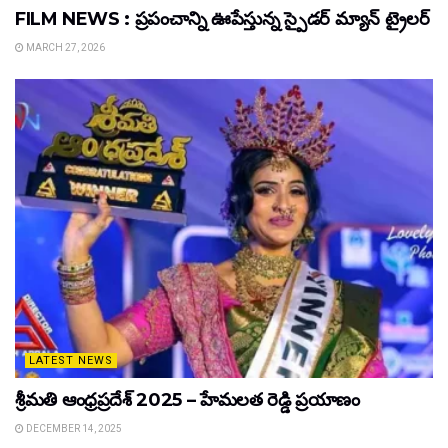
FILM NEWS : ప్రపంచాన్ని ఊపేస్తున్న స్పైడర్ మ్యాన్ ట్రైలర్
MARCH 27, 2026
LATEST NEWS
శ్రీమతి ఆంధ్రప్రదేశ్ 2025 – హేమలత రెడ్డి ప్రయాణం
DECEMBER 14, 2025