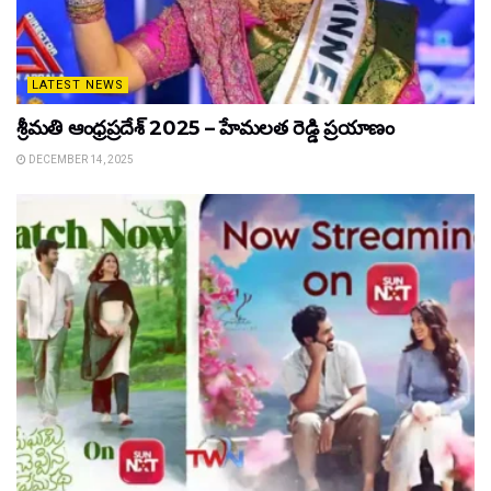
LATEST NEWS
శ్రీమతి ఆంధ్రప్రదేశ్ 2025 – హేమలత రెడ్డి ప్రయాణం
DECEMBER 14, 2025