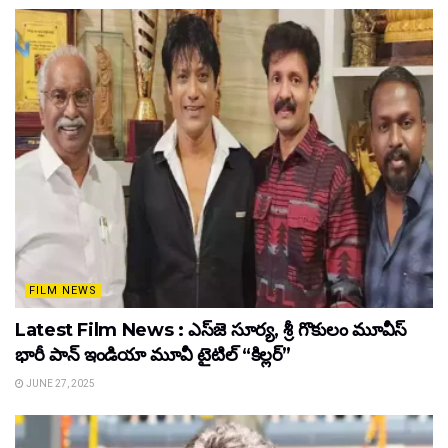
FILM NEWS
Latest Film News : ఎస్‌జె సూర్య, శ్రీ గొకులం మూవీస్‌
భారీ పాన్‌ ఇండియా మూవీ టైటిల్ “కిల్లర్”
JUNE 27, 2025