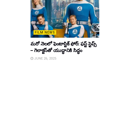
FILM NEWS
మరో నెలలో ఫెంటాస్టిక్ ఫోర్: ఫస్ట్ స్టెప్స్
– గెలాక్టస్‌తో యుద్ధానికి సిద్ధం
JUNE 26, 2025