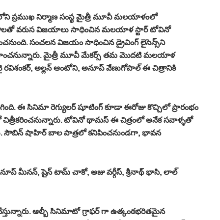
ుడ్‌లోని ప్రముఖ నిర్మాణ సంస్థ మైత్రీ మూవీ మలయాళంలో
త్రాలతో వరుస విజయాలు సాధించిన మలయాళ స్టార్ టోవినో
్మించనుంది. సంచలన విజయం సాధించిన డ్రైవింగ్ లైసెన్స్‌ని
 వహించనున్నారు. మైత్రీ మూవీ మేకర్స్ తమ మొదటి మలయాళ
ేని, వై రవిశంకర్, అల్లన్ ఆంటోని, అనూప్ వేణుగోపాల్ ఈ చిత్రానికి
ది. ఈ సినిమా రెగ్యులర్ షూటింగ్ కూడా ఈరోజు కొచ్చిలో ప్రారంభం
 చిత్రీకరించనున్నారు. టోవినో థామస్ ఈ చిత్రంలో అనేక సవాళ్ళతో
నారు. సౌబిన్ షాహిర్ బాల పాత్రలో కనిపించనుండగా, భావన
ప్ మీనన్, షైన్ టామ్ చాకో, అజు వర్గీస్, శ్రీనాథ్ భాసి, లాల్
స్తున్నారు. ఆల్బీ సినిమాటో గ్రాఫర్ గా ఉత్కంఠభరితమైన