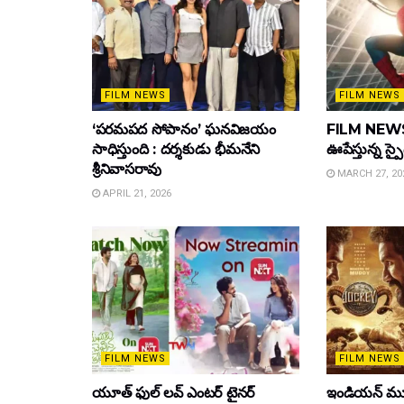
FILM NEWS
FILM NEWS
‘పరమపద సోపానం’ ఘనవిజయం
FILM NEWS :
సాధిస్తుంది : దర్శకుడు భీమనేని
ఊపేస్తున్న స్ప
శ్రీనివాసరావు
MARCH 27, 20
APRIL 21, 2026
FILM NEWS
FILM NEWS
యూత్ ఫుల్ లవ్ ఎంటర్ టైనర్
ఇండియన్ మూ