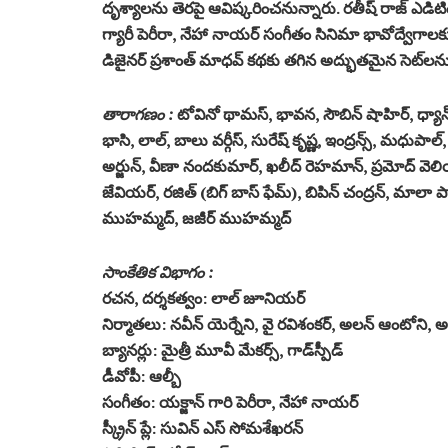
దృశ్యాలను తెరపై ఆవిష్కరించనున్నారు. రతీష్ రాజ్ ఎడిటి
గ్యారీ పెరీరా, నేహా నాయర్ సంగీతం సినిమా భావోద్వేగాల
డిజైనర్ ప్రశాంత్ మాధవ్ కథకు తగిన అద్భుతమైన సెట్‌ల
తారాగణం :
టోవినో థామస్, భావన, సౌబిన్ షాహిర్, ధ్యాన్ శ్
భాసి, లాల్, బాలు వర్గీస్, సురేష్ కృష్ణ, ఇంద్రన్స్, మధుపాల
అర్జున్, వీణా నందకుమార్, ఖలీద్ రెహమాన్, ప్రమోద్ వె
జేవియర్, రజిత్ (బిగ్ బాస్ ఫేమ్), బిపిన్ చంద్రన్, మాలా
ముహమ్మద్, జజీర్ ముహమ్మద్
సాంకేతిక విభాగం :
రచన, దర్శకత్వం: లాల్ జూనియర్
నిర్మాతలు: నవీన్ యెర్నేని, వై రవిశంకర్, అలన్ ఆంటోని,
బ్యానర్లు: మైత్రీ మూవీ మేకర్స్, గాడ్‌స్పీడ్
డీవోపీ: ఆల్బీ
సంగీతం: యక్జాన్ గారి పెరీరా, నేహా నాయర్
స్క్రీన్ ప్లే: సువిన్ ఎస్ సోమశేఖరన్