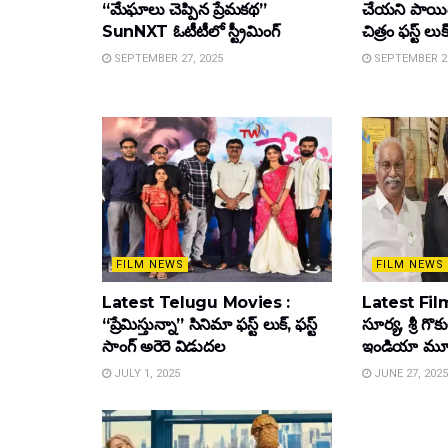
“మేఘాలు చెప్పిన ప్రేమకథ”
చేయని పాయింట
SunNXT ఓటీటీలో స్ట్రీమింగ్
చిత్రం ఫస్ట్ లుక
SEPTEMBER 27, 2025
SEPTEMBER 26
FILM NEWS
FILM NEWS
Latest Telugu Movies :
Latest Film
“ప్రేమిస్తున్నా” సినిమా ఫస్ట్ లుక్, ఫస్ట్
సూర్య, శ్రీ గొ
సాంగ్ అరెరె విడుదల
ఇండియా మూవీ ట
JULY 1, 2025
JUNE 27, 2025