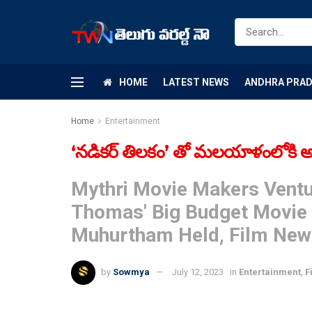
HOME
LATEST NEWS
ANDHRA PRA
Home
Entertainment
‘నడికర్ తిలకం’ తో మలయాళంలోకి అడుగ
Mythri Movie Makers Ventu
Thomas' Big Budget Movie '
Muhurtham Held, Film New
by
Sowmya
July 12, 2023
in
Entertainment
,
F