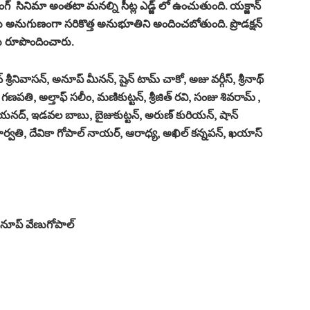
ంగ్ సినిమా అంతటా మనల్ని సీట్ల ఎడ్జ్ లో ఉంచుతుంది. యక్జాన్
కు అనుగుణంగా సరికొత్త అనుభూతిని అందించబోతుంది. ప్రొడక్షన్
ను రూపొందించారు.
రీనివాసన్, అనూప్ మీనన్, షైన్ టామ్ చాకో, అజు వర్గీస్, శ్రీనాథ్
్, గణపతి, అల్తాఫ్ సలీం, మణికుట్టన్, శ్రీజిత్ రవి, సంజు శివరామ్ ,
లియనద్, ఇడవల బాబు, బైజుకుట్టన్, అరుణ్ కురియన్, షాన్
 పార్వతి, దేవికా గోపాల్ నాయర్, ఆరాధ్య, అఖిల్ కన్నపన్, ఖయాస్
 అనూప్ వేణుగోపాల్