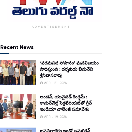
ADVERTISEMENT
Recent News
‘పరమపద సోపానం’ ఘనవిజయం
సాధిస్తుంది : దర్శకుడు భీమనేని
శ్రీనివాసరావు
APRIL 21, 2026
లండన్, యునైటెడ్ కింగ్డమ్ :
కామన్‌వెల్త్ సెక్రటేరియట్‌తో గ్రీన్
ఇండియా చాలెంజ్ సమావేశం
APRIL 19, 2026
బసవతారకం ఇండో అమెరికన్