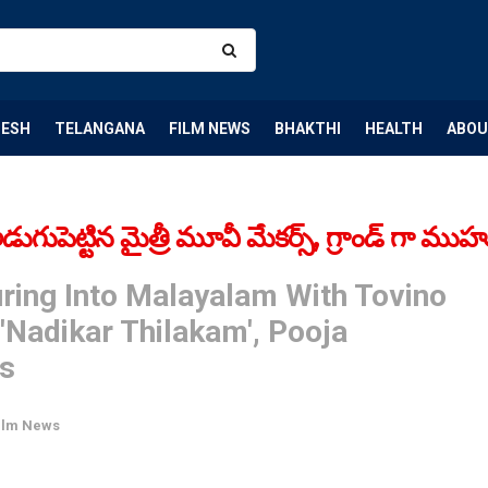
DESH
TELANGANA
FILM NEWS
BHAKTHI
HEALTH
ABOU
ుపెట్టిన మైత్రీ మూవీ మేకర్స్, గ్రాండ్ గా ముహ
ring Into Malayalam With Tovino
Nadikar Thilakam', Pooja
s
ilm News