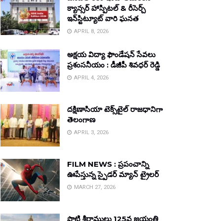
క్యాన్సర్ హాస్పిటల్ & రీసెర్చ్
ఇన్‌స్టిట్యూట్ వారి ఘనత
APRIL 8, 2026
అక్షయ విద్యా ఫౌండేషన్ సేవలు
ప్రశంసనీయం : డీజీపీ శివధర్ రెడ్డి
APRIL 4, 2026
దక్షిణాసియా టెక్స్‌టైల్ రాజధానిగా
తెలంగాణ
APRIL 3, 2026
FILM NEWS : ప్రపంచాన్ని
ఊపేస్తున్న స్పైడర్ మ్యాన్ ట్రైలర్
MARCH 27, 2026
పొట్టి శ్రీరాములు 125వ జయంతి