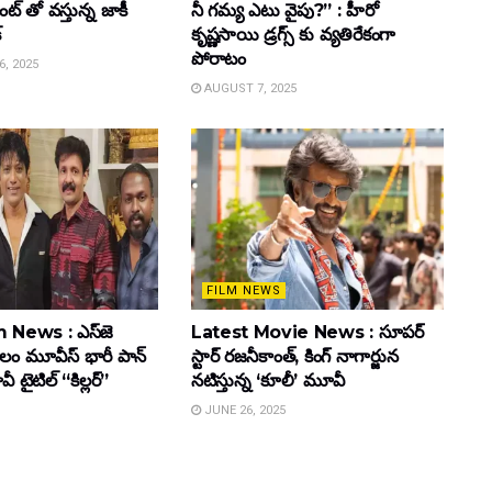
్ తో వస్తున్న జాకీ
నీ గమ్య ఎటు వైపు?” : హీరో
్
కృష్ణసాయి డ్రగ్స్ కు వ్యతిరేకంగా
పోరాటం
, 2025
AUGUST 7, 2025
FILM NEWS
 News : ఎస్‌జె
Latest Movie News : సూపర్
కులం మూవీస్‌ భారీ పాన్‌
స్టార్ రజనీకాంత్, కింగ్ నాగార్జున
ైటిల్ “కిల్లర్”
నటిస్తున్న ‘కూలీ’ మూవీ
JUNE 26, 2025