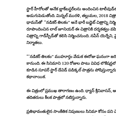
స్టార్ హీరోలతో అనేక బ్లాక్‌బస్టర్‌లను అందించిన టాలీవ
అడుగుపెడుతోంది. మిన్నల్ మురళి, తల్లుమల, 2018 చి
థామస్‌తో “నడికర్ తిలకం” అనే భారీ బడ్జెట్ చిత్రాన్ని నిర
రూపొందించిన లాల్ జూనియర్ ఈ చిత్రానికి దర్శకత్వం
చిత్రాన్ని గాడ్‌స్పీడ్‌తో కలిసి నిర్మించనుంది. నవీన్ యెర్న
నిర్మాతలు.
“‘నడికర్ తిలకం” ముహూర్తం వేడుక ఈరోజు ఘనంగా జరిగిం
కానుంది. ఈ సినిమాని 120 రోజుల పాటు వివిధ లొకేషన్లలో
కూడిన సూపర్ స్టార్ డేవిడ్ పడిక్కల్ పాత్రను పోషిస్తున్
కథానాయిక.
ఈ చిత్రంలో ప్రముఖ తారాగణం ఉంది. ధ్యాన్ శ్రీనివాసన్, అనూ
తదితరులు కీలక పాత్రలో నటిస్తున్నారు.
ప్రతిభావంతులైన సాంకేతిక నిపుణులు సినిమా కోసం పని చే