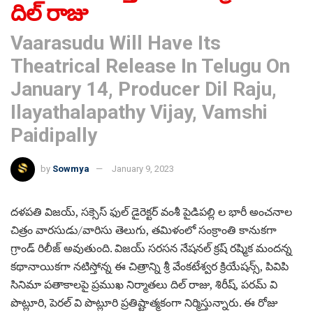
దిల్ రాజు
Vaarasudu Will Have Its
Theatrical Release In Telugu On
January 14, Producer Dil Raju,
Ilayathalapathy Vijay, Vamshi
Paidipally
by
Sowmya
January 9, 2023
దళపతి విజయ్, సక్సెస్ ఫుల్ డైరెక్టర్ వంశీ పైడిపల్లి ల భారీ అంచనాల
చిత్రం వారసుడు/వారిసు తెలుగు, తమిళంలో సంక్రాంతి కానుకగా
గ్రాండ్ రిలీజ్ అవుతుంది. విజయ్ సరసన నేషనల్ క్రష్ రష్మిక మందన్న
కథానాయికగా నటిస్తోన్న ఈ చిత్రాన్ని శ్రీ వేంకటేశ్వర క్రియేషన్స్, పివిపి
సినిమా పతాకాలపై ప్రముఖ నిర్మాతలు దిల్ రాజు, శిరీష్, పరమ్ వి
పొట్లూరి, పెరల్ వి పొట్లూరి ప్రతిష్టాత్మకంగా నిర్మిస్తున్నారు. ఈ రోజు