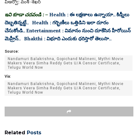
పీఆర్వో: వంశీ-శేఖర్
ఇవి కూడా చదవండి : –
Health : ఈ లక్షణాలు ఉన్నాయా.. కిడ్నీలు
దెబ్బతిన్నట్టే..
Health : గర్భిణీలు ఒత్తిడిని ఇలా దూరం
చేసుకోండి..
Entertainment : విమానం నుంచి దూకేసిన హీరోయిన్
మెహ్రీన్..
Bhakthi : విభూది ఎందుకు ధరిస్తారో తెలుసా..
Source:
Nandamuri Balakrishna, Gopichand Malineni, Mythri Movie
Makers Veera Simha Reddy Gets U/A Censor Certificate,
Telugu World Now
Via:
Nandamuri Balakrishna, Gopichand Malineni, Mythri Movie
Makers Veera Simha Reddy Gets U/A Censor Certificate,
Telugu World Now
Related
Posts