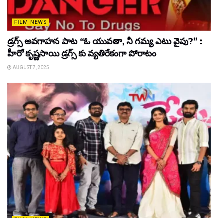
FILM NEWS
డ్రగ్స్ అవగాహన పాట “ఓ యువతా, నీ గమ్య ఎటు వైపు?” :
హీరో కృష్ణసాయి డ్రగ్స్ కు వ్యతిరేకంగా పోరాటం
AUGUST 7, 2025