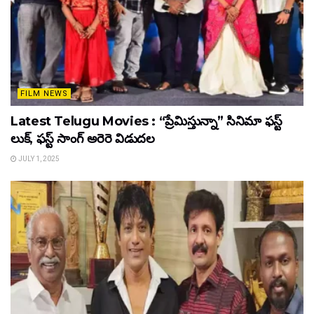
FILM NEWS
Latest Telugu Movies : “ప్రేమిస్తున్నా” సినిమా ఫస్ట్
లుక్, ఫస్ట్ సాంగ్ అరెరె విడుదల
JULY 1, 2025