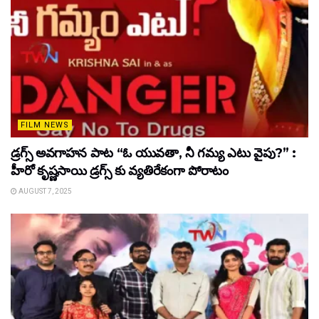
FILM NEWS
డ్రగ్స్ అవగాహన పాట “ఓ యువతా, నీ గమ్య ఎటు వైపు?” :
హీరో కృష్ణసాయి డ్రగ్స్ కు వ్యతిరేకంగా పోరాటం
AUGUST 7, 2025