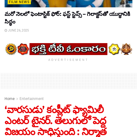
FILM NEWS
మరో నెలలో ఫెంటాస్టిక్ ఫోర్: ఫస్ట్ స్టెప్స్ – గెలాక్టస్‌తో యుద్ధానికి
సిద్ధం
JUNE 26, 2025
ADVERTISEMENT
Home
Entertainment
‘వారసుడు’ కంప్లీట్ ఫ్యామిలీ
ఎంటర్ టైనర్. తెలుగులో పెద్ద
విజయం సాధిస్తుంది : నిర్మాత