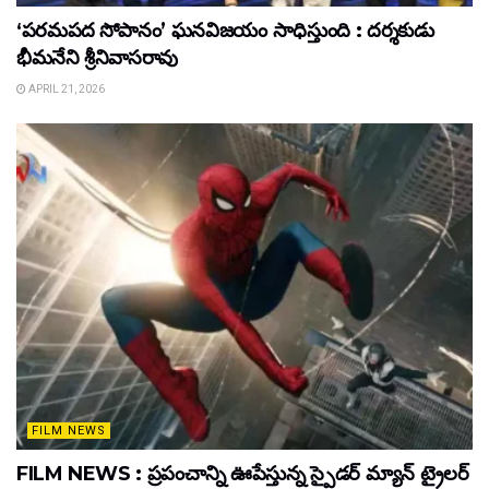
‘పరమపద సోపానం’ ఘనవిజయం సాధిస్తుంది : దర్శకుడు
భీమనేని శ్రీనివాసరావు
APRIL 21, 2026
FILM NEWS
FILM NEWS : ప్రపంచాన్ని ఊపేస్తున్న స్పైడర్ మ్యాన్ ట్రైలర్