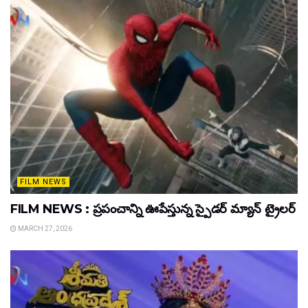
FILM NEWS
FILM NEWS : ప్రపంచాన్ని ఊపేస్తున్న స్పైడర్ మ్యాన్ ట్రైలర్
MARCH 27, 2026