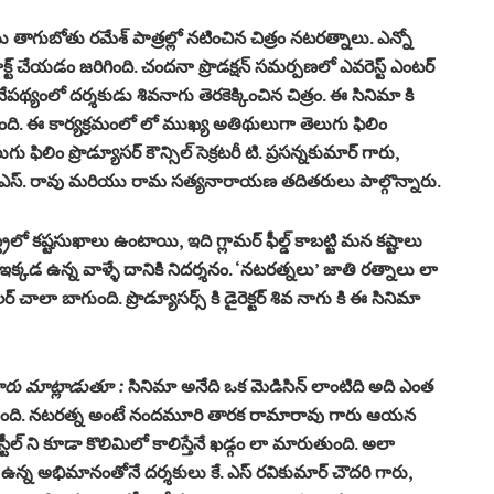
 తాగుబోతు రమేశ్ పాత్రల్లో నటించిన చిత్రం నటరత్నాలు. ఎన్నో
యాక్ట్ చేయడం జరిగింది. చందనా ప్రొడక్షన్ సమర్పణలో ఎవరెస్ట్ ఎంటర్
గ్ నేపథ్యంలో దర్శకుడు శివనాగు తెరకెక్కించిన చిత్రం. ఈ సినిమా కి
ది. ఈ కార్యక్రమంలో లో ముఖ్య అతిథులుగా తెలుగు ఫిలిం
ుగు ఫిలిం ప్రొడ్యూసర్ కౌన్సిల్ సెక్రటరీ టి. ప్రసన్నకుమార్ గారు,
 డీ. ఎస్. రావు మరియు రామ సత్యనారాయణ తదితరులు పాల్గొన్నారు.
ట్రీలో కష్టసుఖాలు ఉంటాయి, ఇది గ్లామర్ ఫీల్డ్ కాబట్టి మన కష్టాలు
కడ ఉన్న వాళ్ళే దానికి నిదర్శనం. ‘నటరత్నలు’ జాతి రత్నాలు లా
 చాలా బాగుంది. ప్రొడ్యూసర్స్ కి డైరెక్టర్ శివ నాగు కి ఈ సినిమా
్ గారు మాట్లాడుతూ :
సినిమా అనేది ఒక మెడిసిన్ లాంటిది అది ఎంత
ాగుంది. నటరత్న అంటే నందమూరి తారక రామారావు గారు ఆయన
టీల్ ని కూడా కొలిమిలో కాలిస్తేనే ఖడ్గం లా మారుతుంది. అలా
ీద ఉన్న అభిమానంతోనే దర్శకులు కే. ఎస్ రవికుమార్ చౌదరి గారు,