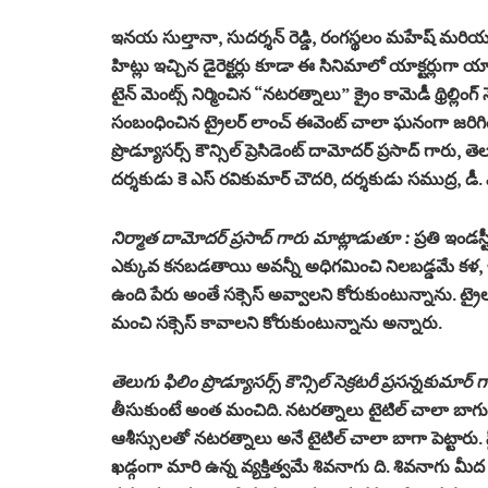
ఇనయ సుల్తానా, సుదర్శన్ రెడ్డి, రంగస్థలం మహేష్ మరియు
హిట్లు ఇచ్చిన డైరెక్టర్లు కూడా ఈ సినిమాలో యాక్టర్లుగా 
టైన్ మెంట్స్ నిర్మించిన “నటరత్నాలు” క్రైం కామెడీ థ్రిల్లిం
సంబంధించిన ట్రైలర్ లాంచ్ ఈవెంట్ చాలా ఘనంగా జరిగిం
ప్రొడ్యూసర్స్ కౌన్సిల్ ప్రెసిడెంట్ దామోదర్ ప్రసాద్ గారు, తెల
దర్శకుడు కె ఎస్ రవికుమార్ చౌదరి, దర్శకుడు సముద్ర,
నిర్మాత దామోదర్ ప్రసాద్ గారు మాట్లాడుతూ :
ప్రతి ఇండస్
ఎక్కువ కనబడతాయి అవన్నీ అధిగమించి నిలబడ్డమే కళ, ఇక్
ఉంది పేరు అంతే సక్సెస్ అవ్వాలని కోరుకుంటున్నాను. ట్రైలర్
మంచి సక్సెస్ కావాలని కోరుకుంటున్నాను అన్నారు.
తెలుగు ఫిలిం ప్రొడ్యూసర్స్ కౌన్సిల్ సెక్రటరీ ప్రసన్నకుమార
తీసుకుంటే అంత మంచిది. నటరత్నాలు టైటిల్ చాలా బ
ఆశీస్సులతో నటరత్నాలు అనే టైటిల్ చాలా బాగా పెట్టారు. స్
ఖడ్గంగా మారి ఉన్న వ్యక్తిత్వమే శివనాగు ది. శివనాగు మ