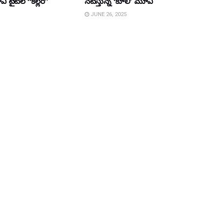
ైటిల్ “కిల్లర్”
నటిస్తున్న ‘కూలీ’ మూవీ
JUNE 26, 2025