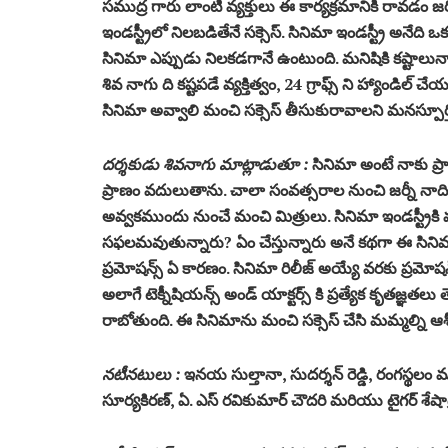
సముద్ర గారు లాంటి వ్యక్తులు ఈ కార్యక్రమానికి రావడం జరి
ఇండస్ట్రీలో నిలబడితేనే సక్సెస్. సినిమా ఇండస్ట్రీ అనేది ఒ
సినిమా ఎప్పుడు నిలకడగానే ఉంటుంది. మనిషికి కష్టాలున
శివ నాగు ది కష్టపడే వ్యక్తిత్వం, 24 గ్రాఫ్స్ ని హ్యాండిల్ చే
సినిమా అవ్వాలి మంచి సక్సెస్ తీసుకురావాలని మనస్పూర్త
దర్శకుడు శివనాగు మాట్లాడుతూ :
సినిమా అంటే నాకు ప్ర
ప్రాణం వదులుతాను. చాలా సంవత్సరాల నుంచి జర్నీ నాది కె 
అవ్వకముందు నుంచే మంచి మిత్రులు. సినిమా ఇండస్ట్రీక
సఫలమవుతున్నారు? ఏం చేస్తున్నారు అనే కథగా ఈ సినిమాని 
ప్రమోషన్స్ ఏ కారణం. సినిమా రిలీజ్ అయ్యే వరకు ప్రమోషన్
అలాగే టెక్నీషియన్స్ అండ్ యాక్టర్స్ కి ప్రత్యేక కృతజ్
రాబోతుంది. ఈ సినిమాను మంచి సక్సెస్ చేసి మమ్మల్ని ఆశ
నటీనటులు :
ఇనయ సుల్తానా, సుదర్శన్ రెడ్డి, రంగస్థలం మ
సూర్యకిరణ్, ఏ. ఎస్ రవికుమార్ చౌదరి మరియు టైగర్ శేషాద్