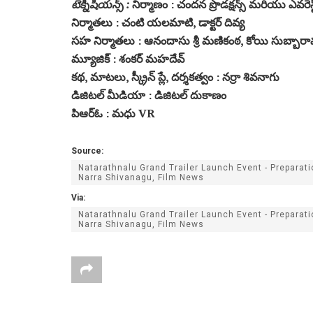
టెక్నీషియన్స్ :
నిర్మాణం : చందన ప్రొడక్షన్స్ మరియు ఎవరెస్ట్ 
నిర్మాతలు : చంటి యలమాటి, డాక్టర్ దివ్య
సహ నిర్మాతలు : ఆనందాసు శ్రీ మణికంఠ, కోయి సుబ్బారా
మ్యూజిక్ : శంకర్ మహదేవ్
కథ, మాటలు, స్క్రీన్ ప్లే, దర్శకత్వం : నర్రా శివనాగు
డిజిటల్ మీడియా : డిజిటల్ దుకాణం
పిఆర్ఓ : మధు VR
Source:
Natarathnalu Grand Trailer Launch Event - Preparat
Narra Shivanagu, Film News
Via:
Natarathnalu Grand Trailer Launch Event - Preparat
Narra Shivanagu, Film News