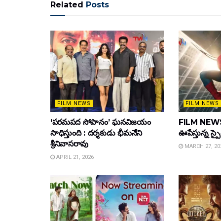
Related
Posts
FILM NEWS
FILM NEWS
‘పరమపద సోపానం’ ఘనవిజయం
FILM NEWS :
సాధిస్తుంది : దర్శకుడు భీమనేని
ఊపేస్తున్న స్ప
శ్రీనివాసరావు
MARCH 27, 20
APRIL 21, 2026