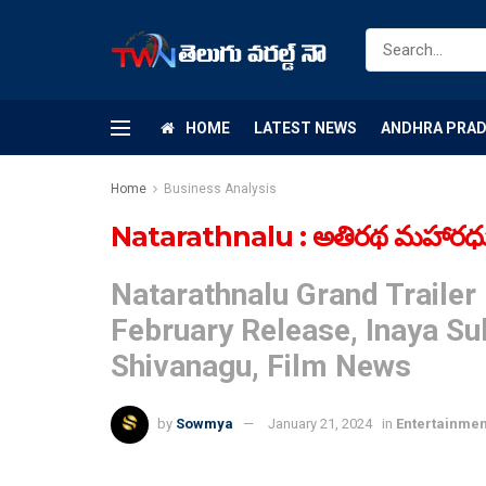
HOME
LATEST NEWS
ANDHRA PRA
Home
Business Analysis
Natarathnalu : అతిరథ మహారధుల 
Natarathnalu Grand Trailer
February Release, Inaya Su
Shivanagu, Film News
by
Sowmya
January 21, 2024
in
Entertainmen