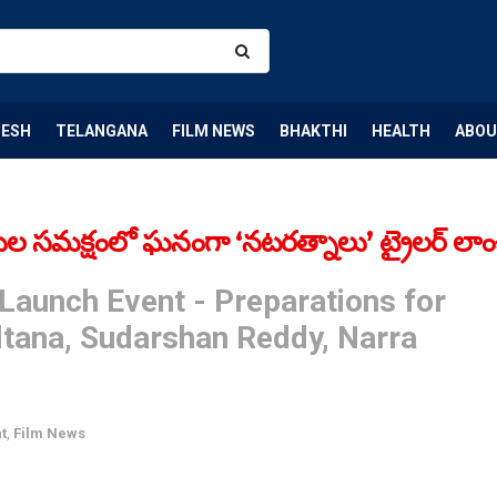
DESH
TELANGANA
FILM NEWS
BHAKTHI
HEALTH
ABOU
సమక్షంలో ఘనంగా ‘నటరత్నాలు’ ట్రైలర్ లాం
 Launch Event - Preparations for
ltana, Sudarshan Reddy, Narra
t
,
Film News