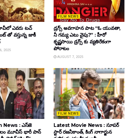
FILM NEWS
వీలో ఎవరు టచ్
డ్రగ్స్ అవగాహన పాట “ఓ యువతా,
్ తో వస్తున్న జాకీ
నీ గమ్య ఎటు వైపు?” : హీరో
్
కృష్ణసాయి డ్రగ్స్ కు వ్యతిరేకంగా
పోరాటం
, 2025
AUGUST 7, 2025
FILM NEWS
 News : ఎస్‌జె
Latest Movie News : సూపర్
కులం మూవీస్‌ భారీ పాన్‌
స్టార్ రజనీకాంత్, కింగ్ నాగార్జున