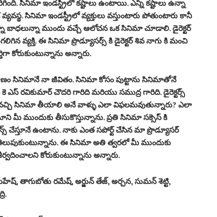
గింది. సినిమా ఇండస్ట్రీలో కష్టాలు ఉంటాయి. ఎన్ని కష్టాలు ఉన్నా
క వ్యవస్థ. సినిమా ఇండస్ట్రీలో వ్యక్తులు వస్తుంటారు పోతుంటారు కానీ
్నా బాధలున్నా ముందు వచ్చే ఆలోచన ఒక సినిమా చూడాలి. డైరెక్టర్
యగలిగిన వ్యక్తి. ఈ సినిమా ప్రొడ్యూసర్స్ కి డైరెక్టర్ శివ నాగు కి మంచి
ిగా కోరుకుంటున్నాను అన్నారు.
ాణం సినిమానే నా జీవితం. సినిమా కోసం పుట్టాను సినిమాతోనే
ఎస్ రవికుమార్ చౌదరి గారిది మరియు సముద్ర గారిది. డైరెక్టర్స్
ి వచ్చి సినిమా తీయాలి అనే వాళ్ళు ఎలా విఫలమవుతున్నారు? ఎలా
మీ ముందుకు తీసుకొస్తున్నాను. ప్రతి సినిమా సక్సెస్ కి
స్ చేస్తూనే ఉంటాను. నాకు ఎంత సపోర్ట్ చేసిన మా ప్రొడ్యూసర్
ఞతలు తెలుపుకుంటున్నాను. ఈ సినిమా అతి త్వరలో మీ ముందుకు
ీర్వదించాలని కోరుకుంటున్నాను అన్నారు.
హేష్, తాగుబోతు రమేష్, అర్జున్ తేజ్, అర్చన, సుమన్ శెట్టి,
రి.