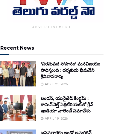
ADVERTISEMENT
Recent News
‘పరమపద సోపానం’ ఘనవిజయం
సాధిస్తుంది : దర్శకుడు భీమనేని
శ్రీనివాసరావు
APRIL 21, 2026
లండన్, యునైటెడ్ కింగ్డమ్ :
కామన్‌వెల్త్ సెక్రటేరియట్‌తో గ్రీన్
ఇండియా చాలెంజ్ సమావేశం
APRIL 19, 2026
బసవతారకం ఇండో అమెరికన్