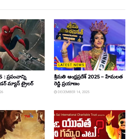
LATEST NEWS
 ప్రపంచాన్ని
శ్రీమతి ఆంధ్రప్రదేశ్ 2025 – హేమలత
ైడర్ మ్యాన్ ట్రైలర్
రెడ్డి ప్రయాణం
26
DECEMBER 14, 2025