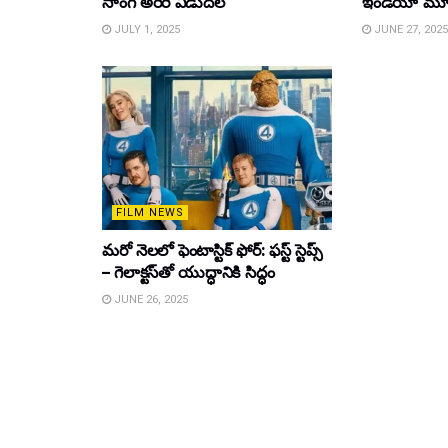
సాంగ్ అరెరె విడుదల
ఇండియా మూవీ ట
JULY 1, 2025
JUNE 27, 2025
FILM NEWS
మరో నెలలో ఫెంటాస్టిక్ ఫోర్: ఫస్ట్ స్టెప్స్
– గెలాక్టస్‌తో యుద్ధానికి సిద్ధం
JUNE 26, 2025