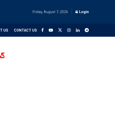
Friday, August 7, 2026
Login
T US
CONTACT US
చ్