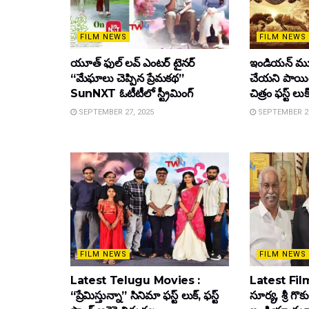
FILM NEWS
FILM NEWS
యూత్ ఫుల్ లవ్ ఎంటర్ టైనర్
ఇండియన్ మూ
“మేఘాలు చెప్పిన ప్రేమకథ”
చేయని పాయింట
SunNXT ఓటీటీలో స్ట్రీమింగ్
చిత్రం ఫస్ట్ లుక
SEPTEMBER 27, 2025
SEPTEMBER 26
FILM NEWS
FILM NEWS
Latest Telugu Movies :
Latest Film
“ప్రేమిస్తున్నా” సినిమా ఫస్ట్ లుక్, ఫస్ట్
సూర్య, శ్రీ గొ