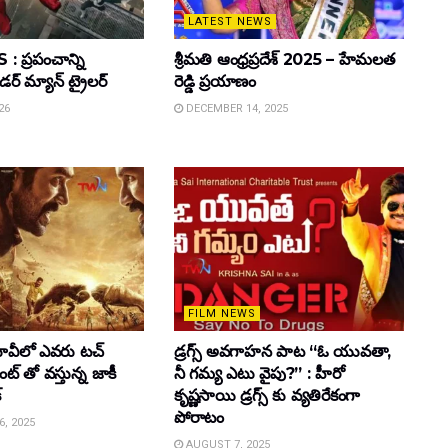
LATEST NEWS
 ప్రపంచాన్ని
శ్రీమతి ఆంధ్రప్రదేశ్ 2025 – హేమలత
ైడర్ మ్యాన్ ట్రైలర్
రెడ్డి ప్రయాణం
26
DECEMBER 14, 2025
FILM NEWS
వీలో ఎవరు టచ్
డ్రగ్స్ అవగాహన పాట “ఓ యువతా,
్ తో వస్తున్న జాకీ
నీ గమ్య ఎటు వైపు?” : హీరో
్
కృష్ణసాయి డ్రగ్స్ కు వ్యతిరేకంగా
పోరాటం
, 2025
AUGUST 7, 2025