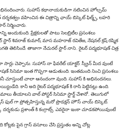
నాని అభినందించారు. సుహాస్ కథానాయకుడిగా నటించిన హోల్సమ్
 దర్శకత్వం వహించిన ఈ చిత్రాన్ని ఛాయ్ బిస్కెట్ ఫిల్మ్స్, లహరి
హర్ నిర్మించారు.
ని అందుకుంది. ప్రేక్షకులతో పాటు సెలబ్రిటీల ప్రసంశలు
స్టార్ శివరాజ్ కుమార్, మాస మహరాజ్ రవితేజ, నేషనల్ క్రష్ రష్మిక
ి తెలిసిందే. తాజాగా నేచురల్ స్టార్ నాని.. రైటర్ పద్మభూషణ్ చిత్ర
ార్లు చెప్పాను. సుహాస్ నా ఫేవరేట్ యాక్టర్. స్క్రీన్ మీద వుంటే
ద్మ భూషణ్ సినిమా ఇంత గొప్పగా ఆడుతుంది. ఇంతమంది నించి ప్రసంశలు
 అందరినీ చూస్తుంటే చాలా ఆనందంగా వుంది. సుహాస్ కి అభినందనలు.
య్యిండేది. కానీ అది రైటర్ పద్మభూషణ్ కి రాసి పెట్టినట్లు ఉంది.
ు తీయాలని వాల్ పోస్టర్ సినిమా స్టార్ట్ చేశానో.. తెలుగులో
ుల్ గా ప్రోత్సహిస్తున్న మరో ప్రొడక్షన్ హౌస్ చాయ్ బిస్కెట్.
ాట్స్. దర్శకుడు ప్రశాంత్ కి కంగ్రాట్స్. ఎవరైనా ఇంకా చూడకపోయివుంటే
ోట్లకు పైన గ్రాస్ వసూలు చేసి ప్రస్తుతం అన్ని చోట్ల