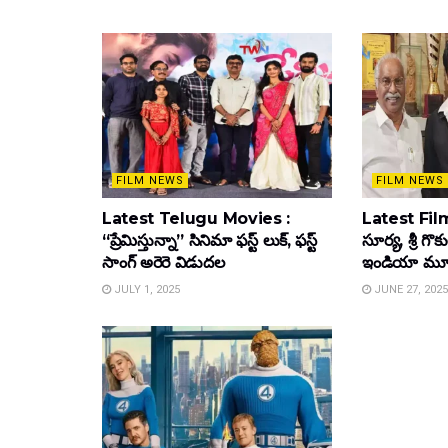
FILM NEWS
FILM NEWS
Latest Telugu Movies :
Latest Film
“ప్రేమిస్తున్నా” సినిమా ఫస్ట్ లుక్, ఫస్ట్
సూర్య, శ్రీ గొ
సాంగ్ అరెరె విడుదల
ఇండియా మూవీ ట
JULY 1, 2025
JUNE 27, 2025