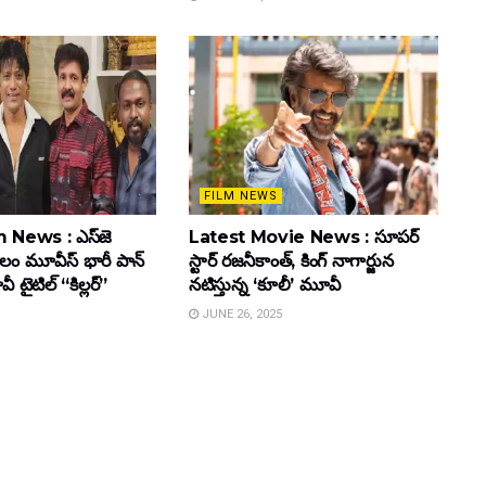
FILM NEWS
 News : ఎస్‌జె
Latest Movie News : సూపర్
కులం మూవీస్‌ భారీ పాన్‌
స్టార్ రజనీకాంత్, కింగ్ నాగార్జున
ైటిల్ “కిల్లర్”
నటిస్తున్న ‘కూలీ’ మూవీ
JUNE 26, 2025