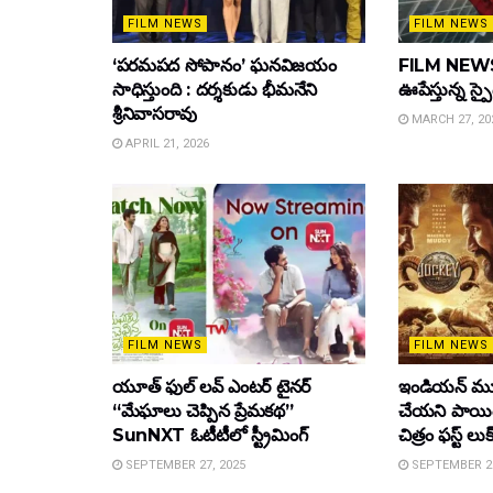
FILM NEWS
FILM NEWS
‘పరమపద సోపానం’ ఘనవిజయం
FILM NEWS :
సాధిస్తుంది : దర్శకుడు భీమనేని
ఊపేస్తున్న స్ప
శ్రీనివాసరావు
MARCH 27, 20
APRIL 21, 2026
FILM NEWS
FILM NEWS
యూత్ ఫుల్ లవ్ ఎంటర్ టైనర్
ఇండియన్ మూ
“మేఘాలు చెప్పిన ప్రేమకథ”
చేయని పాయింట
SunNXT ఓటీటీలో స్ట్రీమింగ్
చిత్రం ఫస్ట్ లుక
SEPTEMBER 27, 2025
SEPTEMBER 26