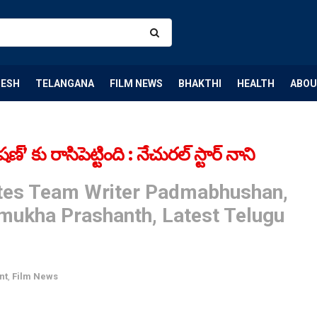
DESH
TELANGANA
FILM NEWS
BHAKTHI
HEALTH
ABOU
’ కు రాసిపెట్టింది : నేచురల్ స్టార్ నాని
ates Team Writer Padmabhushan,
nmukha Prashanth, Latest Telugu
nt
,
Film News