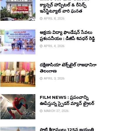
క్యాన్సర్ హాస్పిటల్ & రీసెర్చ్
ఇన్‌స్టిట్యూట్ వారి ఘనత
APRIL 8, 2026
అక్షయ విద్యా ఫౌండేషన్ సేవలు
ప్రశంసనీయం : డీజీపీ శివధర్ రెడ్డి
APRIL 4, 2026
దక్షిణాసియా టెక్స్‌టైల్ రాజధానిగా
తెలంగాణ
APRIL 3, 2026
FILM NEWS : ప్రపంచాన్ని
ఊపేస్తున్న స్పైడర్ మ్యాన్ ట్రైలర్
MARCH 27, 2026
పొట్టి శ్రీరాములు 125వ జయంతి