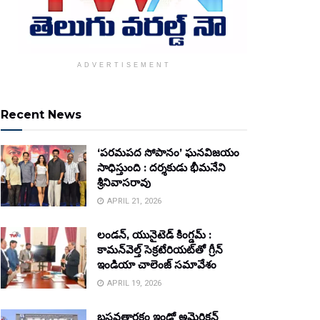
ADVERTISEMENT
Recent News
‘పరమపద సోపానం’ ఘనవిజయం
సాధిస్తుంది : దర్శకుడు భీమనేని
శ్రీనివాసరావు
APRIL 21, 2026
లండన్, యునైటెడ్ కింగ్డమ్ :
కామన్‌వెల్త్ సెక్రటేరియట్‌తో గ్రీన్
ఇండియా చాలెంజ్ సమావేశం
APRIL 19, 2026
బసవతారకం ఇండో అమెరికన్