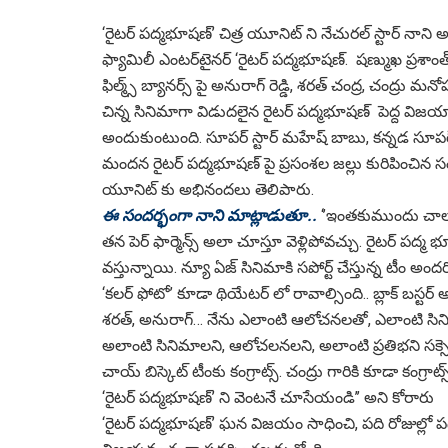
‘రైటర్ పద్మభూషణ్‌’ చిత్ర యూనిట్ ని నేచురల్ స్టార్ 
ఫ్యామిలీ ఎంటర్‌టైనర్ ‘రైటర్ పద్మభూషణ్‌. షణ్ముఖ ప్రశాంత్
ఫిల్మ్స్ బ్యానర్స్ పై అనురాగ్ రెడ్డి, శరత్ చంద్ర, చంద్రు మనో
చిన్న సినిమాగా విడుదలైన రైటర్ పద్మభూషణ్ పెద్ద విజయాన్
అందుకుంటుంది. సూపర్ స్టార్ మహేష్ బాబు, కన్నడ సూపర్ 
మందన రైటర్ పద్మభూషణ్ పై ప్రసంశల జల్లు కురిపించిన సంగత
యూనిట్ కు అభినందలు తెలిపారు.
ఈ సందర్భంగా నాని మాట్లాడుతూ..
‘’ఇంతకుముందు చాలా స
తన పెర్ ఫార్మెన్స్ అలా చూస్తూ వెళ్లిపోవచ్చు. రైటర్ ప
వస్తున్నాయి. న్యూ ఏజ్ సినిమాకి సపోర్ట్ చేస్తున్న టీం
‘కలర్ ఫోటో’ కూడా థియేటర్ లో రావాల్సింది.. బ్లాక్ బస్టర్ అ
శరత్, అనురాగ్… నేను ఎలాంటి ఆలోచనలతో, ఎలాంటి సినిమాల
అలాంటి సినిమాలని, ఆలోచలనలని, అలాంటి ప్రతిభని సక్సెస్ ఫ
చాయ్ బిస్కెట్ టీంకు కంగ్రాట్స్. చంద్రు గారికి కూడా కంగ్ర
‘రైటర్ పద్మభూషణ్’ ని వెంటనే చూసేయండి’’ అని కోరారు
‘రైటర్ పద్మభూషణ్‌’ ఘన విజయం సాధించి, పది రోజుల్లో పది క