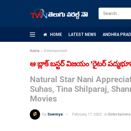
HOME
LATEST NEWS
ANDHRA PRA
Home
Entertainment
ఆ బ్లాక్ బస్టర్ విజయం ‘రైటర్ పద్మభూషణ్
Natural Star Nani Appreci
Suhas, Tina Shilparaj, Sha
Movies
by
Sowmya
February 17, 2023
in
Entertainme