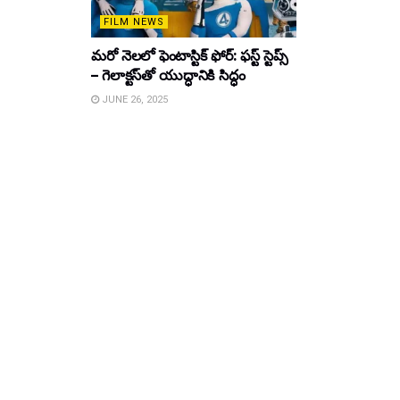
FILM NEWS
మరో నెలలో ఫెంటాస్టిక్ ఫోర్: ఫస్ట్ స్టెప్స్
– గెలాక్టస్‌తో యుద్ధానికి సిద్ధం
JUNE 26, 2025