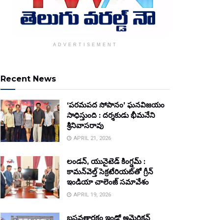
ADVERTISEMENT
Recent News
‘పరమపద సోపానం’ ఘనవిజయం
సాధిస్తుంది : దర్శకుడు భీమనేని
శ్రీనివాసరావు
APRIL 21, 2026
లండన్, యునైటెడ్ కింగ్డమ్ :
కామన్‌వెల్త్ సెక్రటేరియట్‌తో గ్రీన్
ఇండియా చాలెంజ్ సమావేశం
APRIL 19, 2026
బసవతారకం ఇండో అమెరికన్