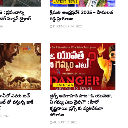
LATEST NEWS
 ప్రపంచాన్ని
శ్రీమతి ఆంధ్రప్రదేశ్ 2025 – హేమలత
ైడర్ మ్యాన్ ట్రైలర్
రెడ్డి ప్రయాణం
26
DECEMBER 14, 2025
FILM NEWS
వీలో ఎవరు టచ్
డ్రగ్స్ అవగాహన పాట “ఓ యువతా,
్ తో వస్తున్న జాకీ
నీ గమ్య ఎటు వైపు?” : హీరో
్
కృష్ణసాయి డ్రగ్స్ కు వ్యతిరేకంగా
పోరాటం
, 2025
AUGUST 7, 2025