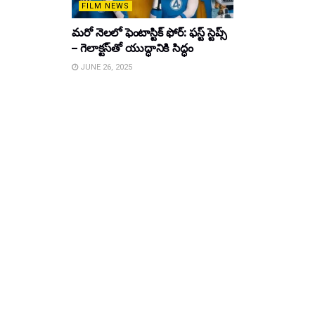
FILM NEWS
మరో నెలలో ఫెంటాస్టిక్ ఫోర్: ఫస్ట్ స్టెప్స్
– గెలాక్టస్‌తో యుద్ధానికి సిద్ధం
JUNE 26, 2025