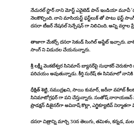
నేచురల్ స్టార్ నాని మోస్ట్ ఎవైటెడ్ పాన్ ఇండియా మూవ
నెలకొల్పింది. నాని మాసియస్ట్ ఫస్ట్‌లుక్‌ తో పాటు ఫస్ట్‌ సా
దసరా టీజర్ నేషనల్ సెన్సేషన్ గా నిలిచింది. అన్ని వర్గాల ప్
తాజాగా మేకర్స్ దసరా సెకండ్ సింగిల్ అప్డేట్ ఇచ్చారు. వాలెం
సాంగ్ ని విడుదల చేయనున్నారు.
శ్రీ లక్ష్మీ వెంకటేశ్వర సినిమాస్ బ్యానర్‌పై సుధాకర్ చెరుకూర
పరిచయం అవుతున్నాడు. కీర్తి సురేష్ ఈ సినిమాలో నానికి
ధీక్షిత్ శెట్టి, సముద్రఖని, సాయి కుమార్, జరీనా వహాబ్ కీ
సినిమాటోగ్రఫర్ గా పని చేస్తున్నారు. సంతోష్ నారాయణన్ సం
ప్రొడక్షన్‌ డిజైనర్‌గా అవినాష్‌ కొల్లా, ఎగ్జిక్యూటివ్‌ నిర్మ
దసరా చిత్రాన్ని మార్చి 30న తెలుగు, తమిళం, కన్నడ,