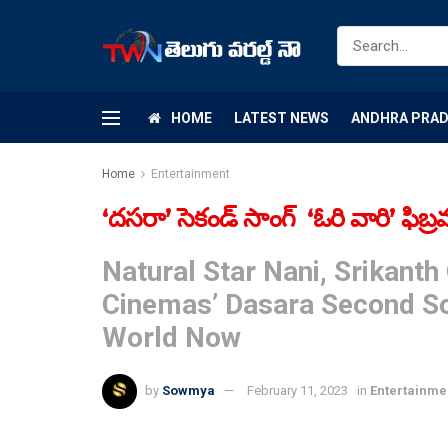
HOME
LATEST NEWS
ANDHRA PRA
Home
Entertainment
‘దసరా’ సెకండ్ సాంగ్ ‘ఓరి వారి’ ఫిబ్ర
Natural Star Nani, Srikanth
Cinemas’ Dasara Second Son
World Now
by
Sowmya
February 11, 2023
in
Entertainme