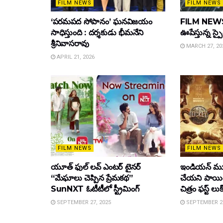
FILM NEWS
FILM NEWS
‘పరమపద సోపానం’ ఘనవిజయం
FILM NEWS :
సాధిస్తుంది : దర్శకుడు భీమనేని
ఊపేస్తున్న స్ప
శ్రీనివాసరావు
MARCH 27, 20
APRIL 21, 2026
FILM NEWS
FILM NEWS
యూత్ ఫుల్ లవ్ ఎంటర్ టైనర్
ఇండియన్ మూ
“మేఘాలు చెప్పిన ప్రేమకథ”
చేయని పాయింట
SunNXT ఓటీటీలో స్ట్రీమింగ్
చిత్రం ఫస్ట్ లుక
SEPTEMBER 27, 2025
SEPTEMBER 26