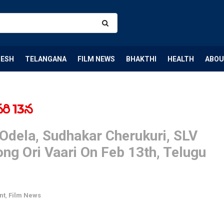
DESH
TELANGANA
FILM NEWS
BHAKTHI
HEALTH
ABOU
వరి 13న
 Odela, Sudhakar Cherukuri, SLV
g Ori Vaari On Feb 13th, Telugu
nt
,
Film News