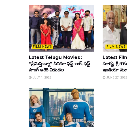
FILM NEWS
FILM NEWS
Latest Telugu Movies :
Latest Film
“ప్రేమిస్తున్నా” సినిమా ఫస్ట్ లుక్, ఫస్ట్
సూర్య, శ్రీ గొ
సాంగ్ అరెరె విడుదల
ఇండియా మూవీ ట
JULY 1, 2025
JUNE 27, 2025