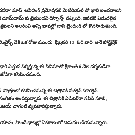
ీ ‘దసరా’ మాస్-ఆపీలింగ్ ప్రమోషనల్ మెటీరియల్ తో భారీ అంచనాలని
ంగ్‌ ధూమ్‌ధామ్‌ కు ట్రెమండస్ రెస్పాన్స్ వచ్చింది. ఇటివలే విడుదలైన
రేక్షకులని అలరించి అన్ని భాషల్లో టాప్ ట్రెండింగ్ లో కొనసాగుతుంది.
టైన్స్ డేకి ఒక రోజు ముందు ఫిబ్రవరి 13 ‘ఓరి వారి’ అనే హార్ట్‌బ్రేక్
ి భారీ ఎత్తున నిర్మిస్తున్న ఈ సినిమాతో శ్రీకాంత్ ఓదెల దర్శకుడిగా
 జోడిగా కనిపించనుంది.
లక పాత్రలలో కనిపించనున్న ఈ చిత్రానికి సత్యన్ సూర్యన్
గీతం అందిస్తున్నారు. ఈ చిత్రానికి ఎడిటర్‌గా నవీన్‌ నూలి,
ాతగా విజయ్‌ చాగంటి వ్యవహరిస్తున్నారు.
 మలయాళం, హిందీ భాషల్లో ఏకకాలంలో విడుదల చేయనున్నారు.