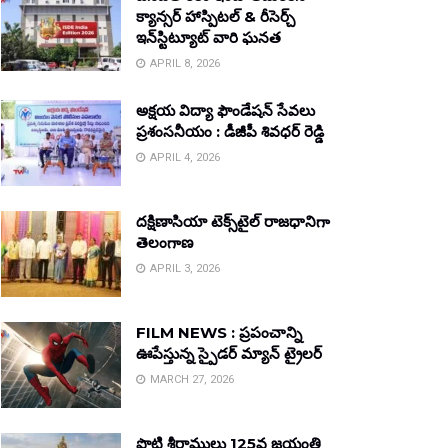
క్యాన్సర్ హాస్పిటల్ & రీసెర్చ్
ఇన్‌స్టిట్యూట్ వారి ఘనత
APRIL 8, 2026
అక్షయ విద్యా ఫౌండేషన్ సేవలు
ప్రశంసనీయం : డీజీపీ శివధర్ రెడ్డి
APRIL 4, 2026
దక్షిణాసియా టెక్స్‌టైల్ రాజధానిగా
తెలంగాణ
APRIL 3, 2026
FILM NEWS : ప్రపంచాన్ని
ఊపేస్తున్న స్పైడర్ మ్యాన్ ట్రైలర్
MARCH 27, 2026
పొట్టి శ్రీరాములు 125వ జయంతి