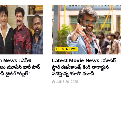
FILM NEWS
 News : ఎస్‌జె
Latest Movie News : సూపర్
కులం మూవీస్‌ భారీ పాన్‌
స్టార్ రజనీకాంత్, కింగ్ నాగార్జున
ైటిల్ “కిల్లర్”
నటిస్తున్న ‘కూలీ’ మూవీ
JUNE 26, 2025