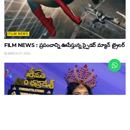
FILM NEWS
FILM NEWS : ప్రపంచాన్ని ఊపేస్తున్న స్పైడర్ మ్యాన్ ట్రైలర్
MARCH 27, 2026