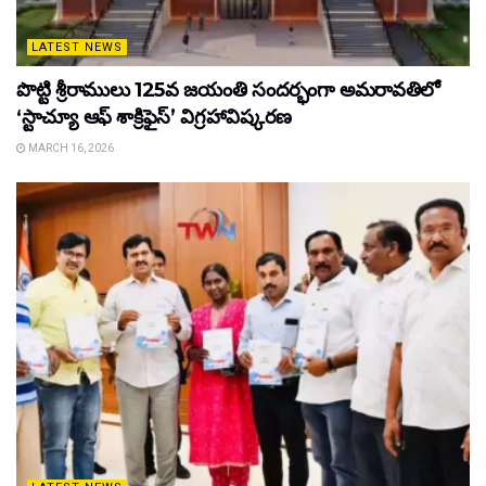
LATEST NEWS
పొట్టి శ్రీరాములు 125వ జయంతి సందర్భంగా అమరావతిలో
‘స్టాచ్యూ ఆఫ్ శాక్రిఫైస్’ విగ్రహావిష్కరణ
MARCH 16, 2026