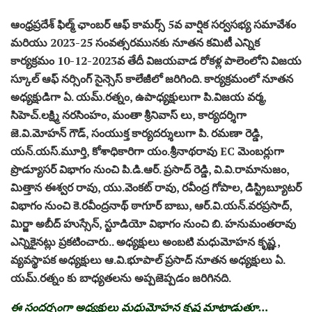
ఆంధ్రప్రదేశ్ ఫిల్మ్ ఛాంబర్ ఆఫ్ కామర్స్ 5వ వార్షిక సర్వసభ్య సమావేశం
మరియు 2023-25 సంవత్సరమునకు నూతన కమిటీ ఎన్నిక
కార్యక్రమం 10-12-2023వ తేదీ విజయవాడ రోకళ్ల పాలెంలోని విజయ
స్కూల్ ఆఫ్ నర్సింగ్ సైన్సెస్ కాలేజీలో జరిగింది. కార్యక్రమంలో నూతన
అధ్యక్షుడిగా ఏ. యమ్.రత్నం, ఉపాధ్యక్షులుగా పి.విజయ వర్మ,
సిహెచ్.లక్ష్మి నరసింహం, మంతా శ్రీనివాస్ లు, కార్యదర్శిగా
జె.వి.మోహన్ గౌడ్, సంయుక్త కార్యదర్శులుగా పి. రమణా రెడ్డి,
యన్.యస్.మూర్తి, కోశాధికారిగా యం.శ్రీనాథరావు EC మెంబర్లుగా
ప్రొడ్యూసర్ విభాగం నుంచి పి.డి.ఆర్. ప్రసాద్ రెడ్డి, వి.వి.రామానుజం,
మిత్తాన ఈశ్వర రావు, యు.వెంకట్ రావు, రవీంద్ర గోపాల, డిస్ట్రిబ్యూటర్
విభాగం నుంచి కె.రవీంద్రనాథ్ ఠాగూర్ బాబు, ఆర్.వి.యన్.వరప్రసాద్,
మిర్జా అబీద్ హుస్సేన్, స్టూడియో విభాగం నుంచి బి. హనుమంతరావు
ఎన్నికైనట్లు ప్రకటించారు.. అధ్యక్షులు అంబటి మధుమోహన కృష్ణ ,
వ్యవస్థాపక అధ్యక్షులు ఆ.వి.భూపాల్ ప్రసాద్ నూతన అధ్యక్షులు ఏ.
యమ్.రత్నం కు బాధ్యతలను అప్పజెప్పడం జరిగినది.
ఈ సందర్భంగా అధ్యక్షులు మధుమోహన కృష్ణ మాట్లాడుతూ…