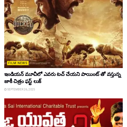
FILM NEWS
ఇండియన్ మూవీలో ఎవరు టచ్ చేయని పాయింట్ తో వస్తున్న
జాకీ చిత్రం ఫస్ట్ లుక్
SEPTEMBER 26, 2025