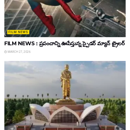
FILM NEWS
FILM NEWS : ప్రపంచాన్ని ఊపేస్తున్న స్పైడర్ మ్యాన్ ట్రైలర్
MARCH 27, 2026