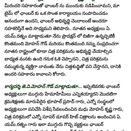
మీరందరి సహకారంతో ఛాంబర్ ను ముందుకు నడిపించామని, మా
టైమ్ లో ఛాంబర్ కు ఒక సొంత కార్యాలయం సంపాదించడం
ఆనందంగా ఉందని, ఛాంబర్ అభివృద్ధి చెందాలంటే అందరూ
సహకరిస్తేనే అది సాధ్యమని తెలిపారు.. నూతన అధ్యక్షులు ఏ.
యమ్.రత్నం మాట్లాడుతూ నేను ప్రొడక్షన్ లో బిజీగా ఉన్నప్పటికీ
కొంతమంది మోహన్ గౌడ్ మరియు కొంతమంది నన్ను సంప్రదించగా
నూతన రాష్ట్రంలో కూడా చిత్ర పరిశ్రమను అభివృద్ధి చేయాల్సిన
బాధ్యత మనకు ఉంది గనుక ఓకె చెప్పానని , చిత్ర పరిశ్రమను
నమ్ముకున్న వ్యక్తిగా నావంతు నేను చిత్తశుద్ధితో పని చేస్తానని, దానికి
అందరి సహకారం కావాలని కోరారు.
కార్యదర్శి జె.వి.మోహన్ గౌడ్ మాట్లాడుతూ…
ఇప్పటివరకు ఛాంబర్
అధ్యక్షులుగా ముగ్గురు హేమాహేమీలు ఎన్నికయ్యారని మొదటిగా
క్రమశిక్షణకు మారుపేరైన భూపాల్ ప్రసాద్ గారు, ఎన్నో సంస్థలలో
అధ్యక్షులుగా పనిచేసి విశేష సేవలందించిన మధు మోహన్ కృష్ణ గారు,
చిత్ర పరిశ్రమలో ఎన్నో సూపర్ డూపర్ హిట్ చిత్రాలను అందించిన ఏ.
యమ్.రత్నం గారు ఇలా ముగ్గురు గొప్ప వ్యక్తులు ఛాంబర్