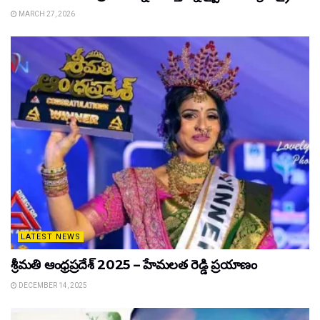
MARCH 27, 2026
LATEST NEWS
శ్రీమతి ఆంధ్రప్రదేశ్ 2025 – హేమలత రెడ్డి ప్రయాణం
DECEMBER 14, 2025