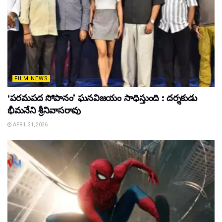
FILM NEWS
‘పరమపద సోపానం’ ఘనవిజయం సాధిస్తుంది : దర్శకుడు
భీమనేని శ్రీనివాసరావు
APRIL 21, 2026