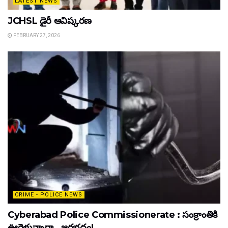
LATEST NEWS
JCHSL డైరీ ఆవిష్కరణ
FEBRUARY 27, 2026
CRIME - POLICE NEWS
Cyberabad Police Commissionerate : సంక్రాంతికి
ఊరెళ్తున్నారా.. జరభద్రం!