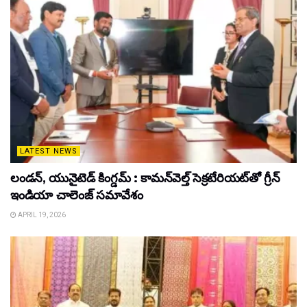
LATEST NEWS
లండన్, యునైటెడ్ కింగ్డమ్ : కామన్‌వెల్త్ సెక్రటేరియట్‌తో గ్రీన్
ఇండియా చాలెంజ్ సమావేశం
APRIL 19, 2026