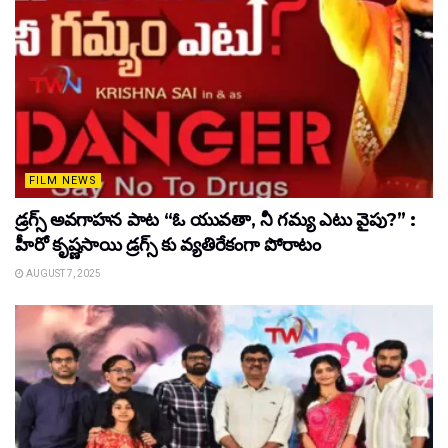
FILM NEWS
డ్రగ్స్ అవగాహన పాట “ఓ యువతా, నీ గమ్య ఎటు వైపు?” :
హీరో కృష్ణసాయి డ్రగ్స్ కు వ్యతిరేకంగా పోరాటం
AUGUST 7, 2025