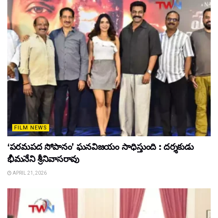
FILM NEWS
‘పరమపద సోపానం’ ఘనవిజయం సాధిస్తుంది : దర్శకుడు
భీమనేని శ్రీనివాసరావు
APRIL 21, 2026