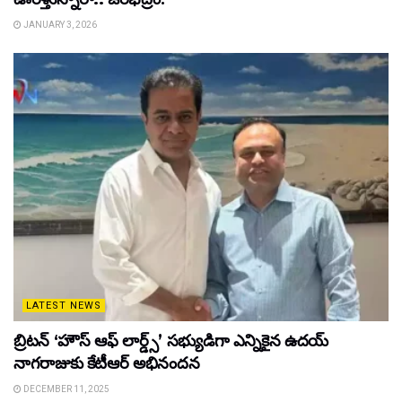
JANUARY 3, 2026
LATEST NEWS
బ్రిటన్ ‘హౌస్ ఆఫ్ లార్డ్స్’ సభ్యుడిగా ఎన్నికైన ఉదయ్
నాగరాజుకు కేటీఆర్ అభినందన
DECEMBER 11, 2025