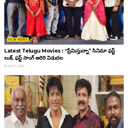
FILM NEWS
Latest Telugu Movies : “ప్రేమిస్తున్నా” సినిమా ఫస్ట్
లుక్, ఫస్ట్ సాంగ్ అరెరె విడుదల
JULY 1, 2025