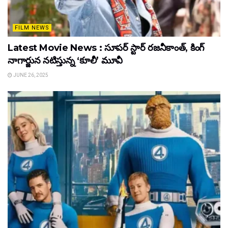
FILM NEWS
Latest Movie News : సూపర్ స్టార్ రజనీకాంత్, కింగ్
నాగార్జున నటిస్తున్న ‘కూలీ’ మూవీ
JUNE 26, 2025