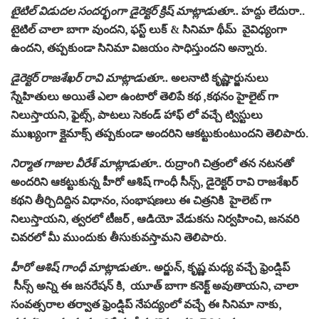
టైటిల్ విడుదల సందర్భంగా డైరెక్టర్ క్రిష్ మాట్లాడుతూ..
హద్దు లేదురా..
టైటిల్ చాలా బాగా వుందని, ఫస్ట్ లుక్ & సినిమా థీమ్ వైవిధ్యంగా
ఉందని, తప్పకుండా సినిమా విజయం సాధిస్తుందని అన్నారు.
డైరెక్టర్ రాజశేఖర్ రావి మాట్లాడుతూ..
అలనాటి కృష్ణార్జునులు
స్నేహితులు అయితే ఎలా ఉంటారో తెలిపే కథ ,కథనం హైలైట్ గా
నిలుస్తాయని, ఫైట్స్, పాటలు సెకండ్ హాఫ్ లో వచ్చే ట్విస్టులు
ముఖ్యంగా క్లైమాక్స్ తప్పకుండా అందరిని ఆకట్టుకుంటుందని తెలిపారు.
నిర్మాత గాజుల వీరేశ్ మాట్లాడుతూ..
రుద్రాంగి చిత్రంలో తన నటనతో
అందరిని ఆకట్టుకున్న హీరో ఆశిష్ గాంధీ సీన్స్, డైరెక్టర్ రావి రాజశేఖర్
కథని తీర్చిదిద్దిన విధానం, సంభాషణలు ఈ చిత్రనికి హైలెట్ గా
నిలుస్తాయని, త్వరలో టీజర్ , ఆడియో వేడుకను నిర్వహించి, జనవరి
చివరలో మీ ముందుకు తీసుకువస్తామని తెలిపారు.
హీరో ఆశిష్ గాంధీ మాట్లాడుతూ..
అర్జున్, కృష్ణ మధ్య వచ్చే ఫ్రెండ్షిప్
సీన్స్ అన్ని ఈ జనరేషన్ కి, యూత్ బాగా కనెక్ట్ అవుతాయని, చాలా
సంవత్సరాల తర్వాత ఫ్రెండ్షిప్ నేపద్యంలో వచ్చే ఈ సినిమా నాకు,