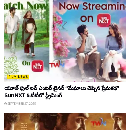
FILM NEWS
యూత్ ఫుల్ లవ్ ఎంటర్ టైనర్ “మేఘాలు చెప్పిన ప్రేమకథ”
SunNXT ఓటీటీలో స్ట్రీమింగ్
SEPTEMBER 27, 2025