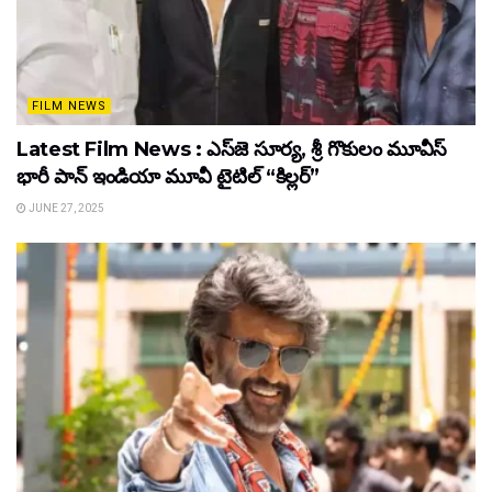
FILM NEWS
Latest Film News : ఎస్‌జె సూర్య, శ్రీ గొకులం మూవీస్‌
భారీ పాన్‌ ఇండియా మూవీ టైటిల్ “కిల్లర్”
JUNE 27, 2025