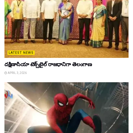
LATEST NEWS
దక్షిణాసియా టెక్స్‌టైల్ రాజధానిగా తెలంగాణ
APRIL 3, 2026