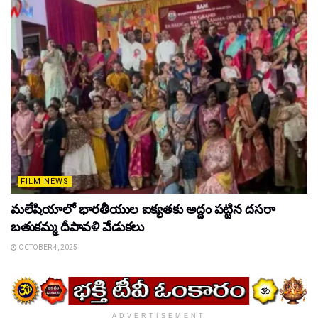
FILM NEWS
మలేషియాలో భారతీయుల ఐక్యతకు అద్దం పట్టిన దసరా
బతుకమ్మ దీపావళి వేడుకలు
OCTOBER 4, 2025
ADVERTISEMENT