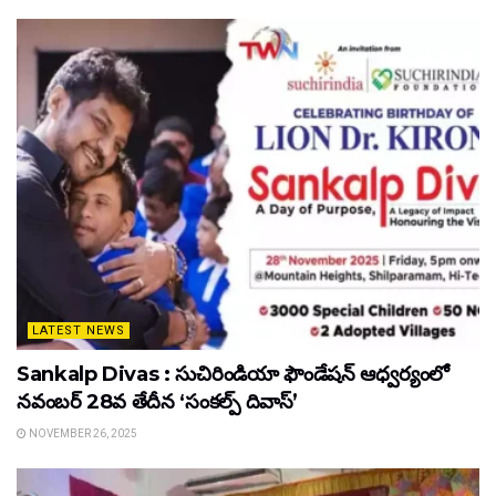
LATEST NEWS
Sankalp Divas : సుచిరిండియా ఫౌండేషన్ ఆధ్వర్యంలో
నవంబర్ 28వ తేదీన ‘సంకల్ప్ దివాస్’
NOVEMBER 26, 2025