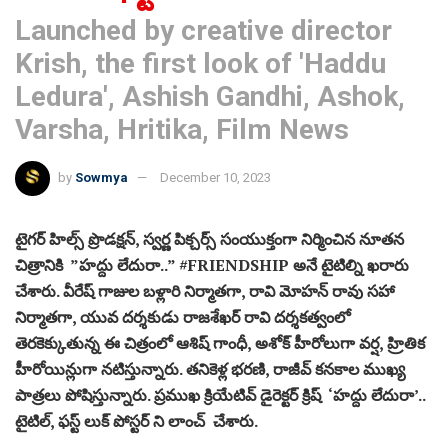
Launched by creative director
Krish, the first look of 'Haddu
Ledura', Ashish Gandhi, Ashok,
Varsha, Hritika, Film News
by
Sowmya
December 10, 2023
టైగర్ హిల్స్ ప్రొడక్షన్, స్వర్ణ పిక్చర్స్ సంయుక్తంగా నిర్మించిన నూతన
చిత్రానికి ”హద్దు లేదురా..” #FRIENDSHIP అనే టైటిల్ని ఖరారు
చేశారు. వీరేష్ గాజుల బళ్లారి నిర్మాతగా, రావి మోహన్ రావు సహా
నిర్మాతగా, యువ దర్శకుడు రాజశేఖర్ రావి దర్శకత్వంలో
తెరకెక్కుతున్న ఈ చిత్రంలో ఆశిష్ గాంధీ, అశోక్ హీరోలుగా వర్ష, హ్రితిక
హీరోయిన్లుగా నటిస్తున్నారు. తనికెళ్ల భరణి, రాజీవ్ కనకాల ముఖ్య
పాత్రలు పోషిస్తున్నారు. ప్రముఖ క్రియేటివ్ డైరెక్టర్ క్రిష్ ‘హద్దు లేదురా’..
టైటిల్, ఫస్ట్ లుక్ పోస్టర్ ని లాంచ్ చేశారు.