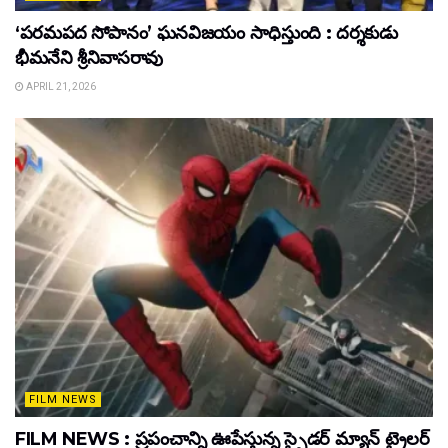
‘పరమపద సోపానం’ ఘనవిజయం సాధిస్తుంది : దర్శకుడు
భీమనేని శ్రీనివాసరావు
APRIL 21, 2026
FILM NEWS
FILM NEWS : ప్రపంచాన్ని ఊపేస్తున్న స్పైడర్ మ్యాన్ ట్రైలర్