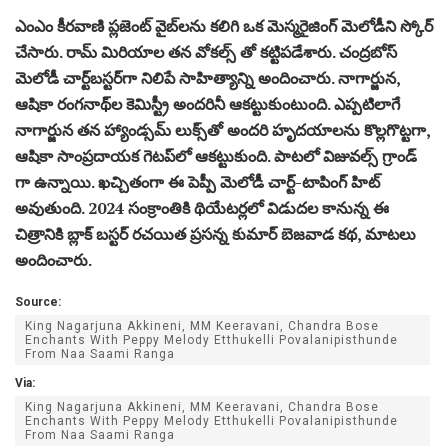
ఎంఎం కీరవాణి ప్లజెంట్ వైబ్‌లను కలిగి ఒక మెస్మరైజింగ్ మెలోడీని స్కోర్
చేసారు. రామ్ మిరియాల తన వోకల్స్ తో కట్టిపడేశారు. చంద్రబోస్
మెలోడీ చార్ట్‌బస్టర్‌గా నిలిపే సాహిత్యాన్ని అందించారు. నాగార్జున,
ఆషికా రంగనాథ్‌ల కెమిస్ట్రీ అందరినీ ఆకట్టుకుంటుంది. ఎప్పటిలాగే
నాగార్జున తన హ్యాండ్సమ్ లుక్స్‌తో అందరి హృదయాలను కొల్లగొట్టగా,
ఆషికా సాంప్రదాయక గెటప్‌లో ఆకట్టుకుంది. పాటలో విజువల్స్ గ్రాండ్
గా ఉన్నాయి. ఖచ్చితంగా ఈ పెప్పీ మెలోడీ చార్ట్-టాపింగ్ హిట్
అవుతుంది. 2024 సంక్రాంతికి థియేటర్లలో విడుదల కానున్న ఈ
చిత్రానికి బ్లాక్ బస్టర్ రచయిత ప్రసన్న కుమార్ బెజవాడ కథ, మాటలు
అందించారు.
Source:
King Nagarjuna Akkineni, MM Keeravani, Chandra Bose
Enchants With Peppy Melody Etthukelli Povalanipisthunde
From Naa Saami Ranga
Via:
King Nagarjuna Akkineni, MM Keeravani, Chandra Bose
Enchants With Peppy Melody Etthukelli Povalanipisthunde
From Naa Saami Ranga