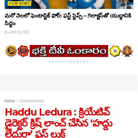
FILM NEWS
మరో నెలలో ఫెంటాస్టిక్ ఫోర్: ఫస్ట్ స్టెప్స్ – గెలాక్టస్‌తో యుద్ధానికి
సిద్ధం
JUNE 26, 2025
ADVERTISEMENT
Home
Entertainment
Haddu Ledura : క్రియేటివ్
డైరెక్టర్ క్రిష్ లాంచ్ చేసిన ‘హద్దు
లేదురా’ ఫస్ట్ లుక్