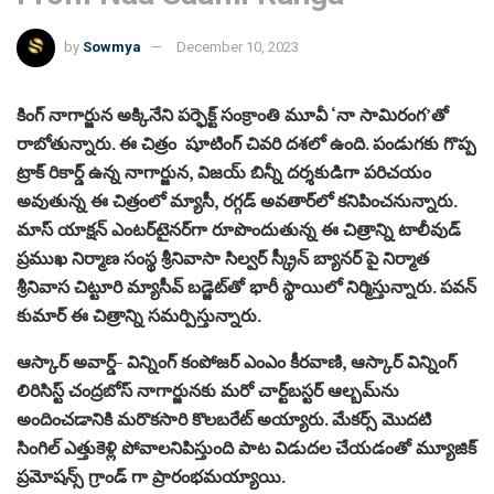
by
Sowmya
December 10, 2023
కింగ్ నాగార్జున అక్కినేని పర్ఫెక్ట్ సంక్రాంతి మూవీ ‘నా సామిరంగ’తో
రాబోతున్నారు. ఈ చిత్రం షూటింగ్ చివరి దశలో ఉంది. పండుగకు గొప్ప
ట్రాక్ రికార్డ్ ఉన్న నాగార్జున, విజయ్ బిన్నీ దర్శకుడిగా పరిచయం
అవుతున్న ఈ చిత్రంలో మ్యాసీ, రగ్గడ్ అవతార్‌లో కనిపించనున్నారు.
మాస్ యాక్షన్ ఎంటర్‌టైనర్‌గా రూపొందుతున్న ఈ చిత్రాన్ని టాలీవుడ్
ప్రముఖ నిర్మాణ సంస్థ శ్రీనివాసా సిల్వర్ స్క్రీన్‌ బ్యానర్ పై నిర్మాత
శ్రీనివాస చిట్టూరి మ్యాసీవ్ బడ్జెట్‌తో భారీ స్థాయిలో నిర్మిస్తున్నారు. పవన్
కుమార్ ఈ చిత్రాన్ని సమర్పిస్తున్నారు.
ఆస్కార్ అవార్డ్- విన్నింగ్ కంపోజర్ ఎంఎం కీరవాణి, ఆస్కార్ విన్నింగ్
లిరిసిస్ట్ చంద్రబోస్ నాగార్జునకు మరో చార్ట్‌బస్టర్ ఆల్బమ్‌ను
అందించడానికి మరొకసారి కొలబరేట్ అయ్యారు. మేకర్స్ మొదటి
సింగిల్ ఎత్తుకెళ్లి పోవాలనిపిస్తుంది పాట విడుదల చేయడంతో మ్యూజిక్
ప్రమోషన్స్ గ్రాండ్ గా ప్రారంభమయ్యాయి.