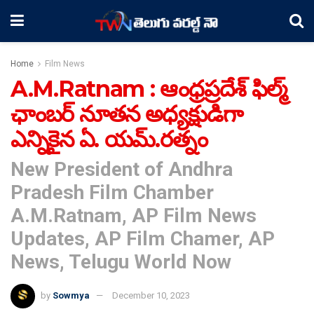
Home
Film News
A.M.Ratnam : ఆంధ్రప్రదేశ్ ఫిల్మ్
ఛాంబర్ నూతన అధ్యక్షుడిగా
ఎన్నికైన ఏ. యమ్.రత్నం
New President of Andhra
Pradesh Film Chamber
A.M.Ratnam, AP Film News
Updates, AP Film Chamer, AP
News, Telugu World Now
by
Sowmya
December 10, 2023