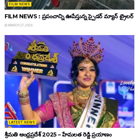
FILM NEWS
FILM NEWS : ప్రపంచాన్ని ఊపేస్తున్న స్పైడర్ మ్యాన్ ట్రైలర్
MARCH 27, 2026
LATEST NEWS
శ్రీమతి ఆంధ్రప్రదేశ్ 2025 – హేమలత రెడ్డి ప్రయాణం