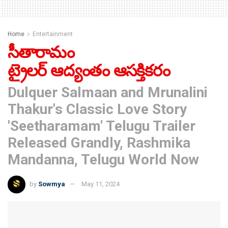
Home
Entertainment
సీతారామం
ట్రైలర్ ఆద్యంతం ఆసక్తికరం
Dulquer Salmaan and Mrunalini
Thakur's Classic Love Story
'Seetharamam' Telugu Trailer
Released Grandly, Rashmika
Mandanna, Telugu World Now
by
Sowmya
May 11, 2024