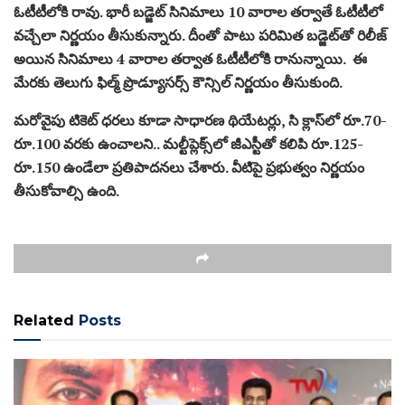
ఓటీటీలోకి రావు. భారీ బడ్జెట్‌ సినిమాలు 10 వారాల తర్వాతే ఓటీటీలో
వచ్చేలా నిర్ణయం తీసుకున్నారు. దీంతో పాటు పరిమిత బడ్జెట్‌తో రిలీజ్‌
అయిన సినిమాలు 4 వారాల తర్వాత ఓటీటీలోకి రానున్నాయి.
ఈ
మేరకు తెలుగు ఫిల్మ్‌ ప్రొడ్యూసర్స్‌ కౌన్సిల్‌ నిర్ణయం తీసుకుంది.
మరోవైపు టికెట్‌ ధరలు కూడా సాధారణ థియేటర్లు, సి క్లాస్‌లో రూ.70-
రూ.100 వరకు ఉంచాలని.. మల్టీప్లెక్స్‌లో జీఎస్టీతో కలిపి రూ.125-
రూ.150 ఉండేలా ప్రతిపాదనలు చేశారు. వీటిపై ప్రభుత్వం నిర్ణయం
తీసుకోవాల్సి ఉంది.
Related
Posts