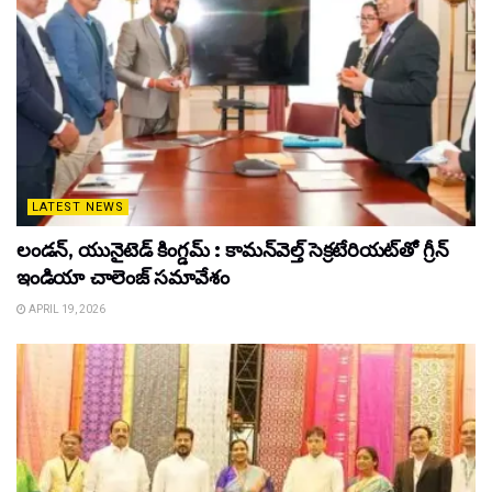
LATEST NEWS
లండన్, యునైటెడ్ కింగ్డమ్ : కామన్‌వెల్త్ సెక్రటేరియట్‌తో గ్రీన్
ఇండియా చాలెంజ్ సమావేశం
APRIL 19, 2026