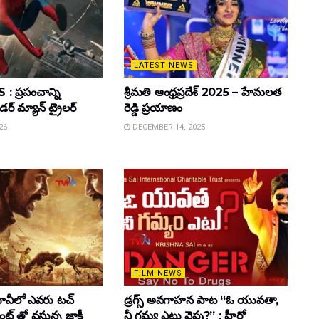
LATEST NEWS
 ప్రపంచాన్ని
శ్రీమతి ఆంధ్రప్రదేశ్ 2025 – హేమలత
ైడర్ మ్యాన్ ట్రైలర్
రెడ్డి ప్రయాణం
26
DECEMBER 14, 2025
FILM NEWS
వీలో ఎవరు టచ్
డ్రగ్స్ అవగాహన పాట “ఓ యువతా,
్ తో వస్తున్న జాకీ
నీ గమ్య ఎటు వైపు?” : హీరో