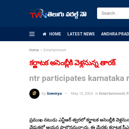
HOME
LATEST NEWS
ANDHRA PRA
Home
Entertainment
కర్ణాటక అసెంబ్లీకి వెళ్లనున్న తారక్‌
ntr participates karnataka 
by
Sowmya
May 13, 2024
in
Entertainment
,
F
ప్రముఖ నటుడు ఎన్టీఆర్‌ త్వరలో కర్ణాటక అసెంబ్లీకి వెళ్
వేడుకల్లో ఆయన పాల్గొననున్నారు. ఈ మేరకు కర్ణాటక 