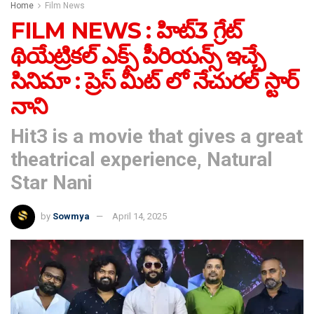
Home
Film News
FILM NEWS : హిట్3 గ్రేట్
థియేట్రికల్ ఎక్స్ పీరియన్స్ ఇచ్చే
సినిమా : ప్రెస్ మీట్ లో నేచురల్ స్టార్
నాని
Hit3 is a movie that gives a great
theatrical experience, Natural
Star Nani
by
Sowmya
April 14, 2025