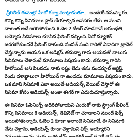
ప్రీరిలీజ్ ఈవెంట్లో హీరో శర్వా మాట్లాడుతూ..
అందరికీ నమస్కారం.
కొన్ని కొన్ని సినిమాలు ప్లాన్ చేయాల్సిన అవసరం లేదు. ఆ మంచి
వాటంత అదే జరిగిపోతుంది. ఓదెల 2 టీజర్ చూడగానే అరుంధతి,
అమ్మోరు సినిమాలు చూసిన ఫీలింగ్ వచ్చింది. ఏదో మ్యాజిక్
జరగబోతుందనే ఫీలింగ్ నాకుంది. సంపత్ నంది గారితో ఏడాదిగా ట్రావెల్
చేస్తున్నాను ఆయన ఒక అడిక్షన్. తమన్నా గారు ఆయనతో నాలుగు
సినిమాలు చేశారంటే మామూలు విషయం కాదు. తమన్నా గారిని
హీరోయిన్ అని పిలవడం నాకు ఇష్టం లేదు తను వండర్ఫుల్ ఆర్టిస్ట్.
రెండు దశాబ్దాలుగా హీరోయిన్ గా ఉండడం మామూలు విషయం కాదు.
ఒక మాస్ సినిమాకి ఎలా అయితే ఆడియన్స్ వెయిట్ చేస్తారో ఈ
సినిమా కోసం ఆడియన్స్ అంతా ఈగర్ గా ఎదురుచూస్తున్నారు.
ఈ సినిమా ఓపెనింగ్స్ అదిరిపోతాయని ఎందుకో నాకు స్ట్రాంగ్ ఫీలింగ్.
కొన్ని సినిమాలు కి ఆడియన్స్ డెఫినెట్ గా చూడాలని ముందే ఫిక్స్
అయిపోతున్నారు. ఓదెల 2 కూడా అలాంటి సినిమానే. ఈ సినిమాకి
నేను వెళ్తాను. ఆడియన్స్ కూడా వెళ్దామని ఫిక్స్ అయ్యారని
నమ్ముతున్నాను. మధు గారికి టీమ్ అందరికీ ఆల్ ద వెరీ బెస్ట్. ఈ