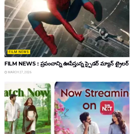
FILM NEWS
FILM NEWS : ప్రపంచాన్ని ఊపేస్తున్న స్పైడర్ మ్యాన్ ట్రైలర్
MARCH 27, 2026