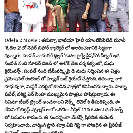
Odela 2 Movie : తమన్నా భాటియా హైలీ యాంటిసిపేటెడ్ మూవీ
‘ఓదెల 2’లో నెవర్ బిఫోర్ క్యారెక్టర్ లో అలరించడానికి సిద్ధంగా
వున్నారు. సూపర్ నాచురల్ థ్రిల్లర్ ‘ఓదెల రైల్వే స్టేషన్’కి సీక్వెల్ ఇది.
సంపత్ నంది సూపర్ విజన్ లో అశోక్ తేజ దర్శకత్వంలో, మధు
క్రియేషన్స్, సంపత్ నంది టీమ్‌వర్క్స్‌పై డి మధు నిర్మించిన ఈ చిత్రం
ప్రమోషనల్ కంటెంట్ తో హ్యుజ్ బజ్ క్రియేట్ చేస్తోంది. తమన్నా నాగ
సాధువుగా, మిస్టరీ ఎనర్జీతో కూడిన పాత్రలో కనిపించనున్నారు. హెబ్బా
పటేల్, వశిష్ట ఎన్ సింహ ముఖ్యమైన పాత్రలు పోషిస్తున్నారు. ఈ
సినిమా టీజర్ ట్రైలర్ అంచనాలని నెక్స్ట్ లెవెల్ కి తీసుకెళ్ళింది. ఈ
వేసవిలో బిగ్గెస్ట్ ఎట్రాక్షన్ లలో ఒకటిగా ఏప్రిల్ 17న ఓదెల2 థియేటర్స్
లో విడుదల కానుంది. ఈ సందర్భంగా మేకర్స్ ప్రీరిలీజ్ ఈవెంట్
నిర్వహించారు. చార్మింగ్ స్టార్ శర్వా చీఫ్ గెస్ట్ గా హాజరైన ఈ ప్రీరిలీజ్
ఈవెంట్ చాలా గ్రాండ్ గా జరిగింది.