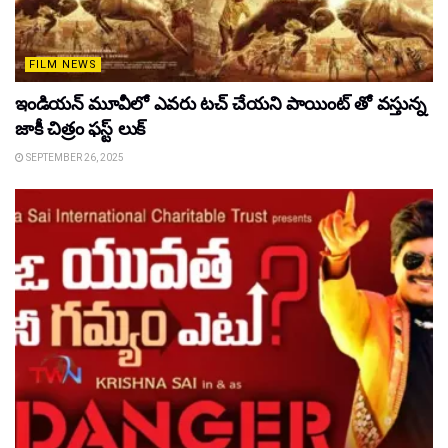
FILM NEWS
ఇండియన్ మూవీలో ఎవరు టచ్ చేయని పాయింట్ తో వస్తున్న
జాకీ చిత్రం ఫస్ట్ లుక్
SEPTEMBER 26, 2025