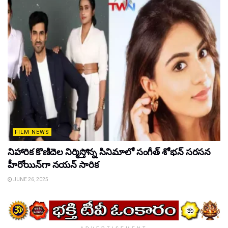
FILM NEWS
నిహారిక కొణిదెల నిర్మిస్తోన్న సినిమాలో సంగీత్ శోభన్ సరసన
హీరోయిన్‌గా నయన్ సారిక
JUNE 26, 2025