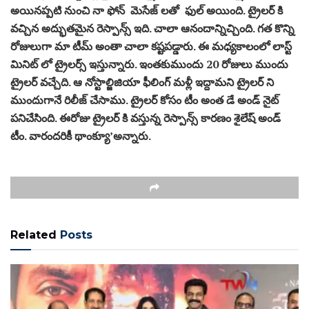
అయినప్పటి నుంచి నా ఫోన్ మెసేజ్ లతో ఫుల్ అయింది. ట్రైలర్ కి
వచ్చిన అద్భుతమైన రెస్పాన్స్ ఇది. చాలా ఆనందాన్నిచ్చింది. గత కొన్ని
రోజులుగా మా టీమ్ అంతా చాలా కష్టపడ్డారు. ఈ మధ్యకాలంలో లాస్ట్
మినిట్ లో ట్రైలర్స్ ఇస్తున్నారు. ఇంతకుముందు 20 రోజులు ముందు
ట్రైలర్ వచ్చేది. ఆ నోస్టాల్జిజియా ఫీలింగ్ మళ్లీ ఇద్దామని ట్రైలర్ ని
ముందుగానే రిలీజ్ చేసాము. ట్రైలర్ కోసం టీం అంత డే అండ్ నైట్
పనిచేసింది. ఈరోజు ట్రైలర్ కి వస్తున్న రెస్పాన్స్ కారణం శైలేష్ అండ్
టీం. వారందరికీ థాంక్యూ’అన్నారు.
Related
Posts