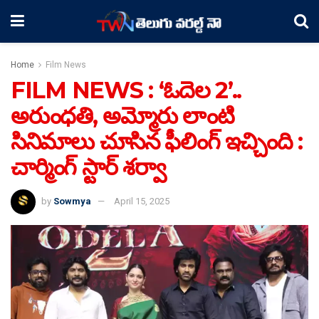
Home
Film News
FILM NEWS : ‘ఓదెల 2’..
అరుంధతి, అమ్మోరు లాంటి
సినిమాలు చూసిన ఫీలింగ్ ఇచ్చింది :
చార్మింగ్ స్టార్ శర్వా
by
Sowmya
April 15, 2025