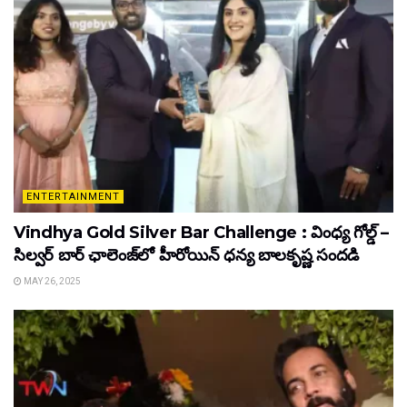
ENTERTAINMENT
Vindhya Gold Silver Bar Challenge : వింధ్య గోల్డ్ –
సిల్వర్ బార్ ఛాలెంజ్‌లో హీరోయిన్ ధ‌న్య బాల‌కృష్ణ‌ సందడి
MAY 26, 2025