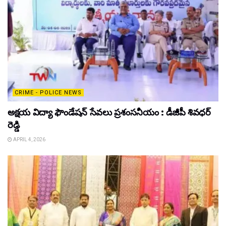
CRIME - POLICE NEWS
అక్షయ విద్యా ఫౌండేషన్ సేవలు ప్రశంసనీయం : డీజీపీ శివధర్
రెడ్డి
APRIL 4, 2026