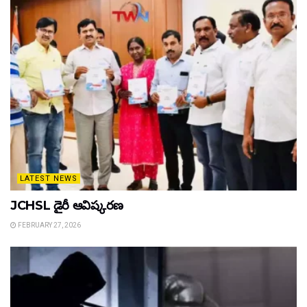
LATEST NEWS
JCHSL డైరీ ఆవిష్కరణ
FEBRUARY 27, 2026