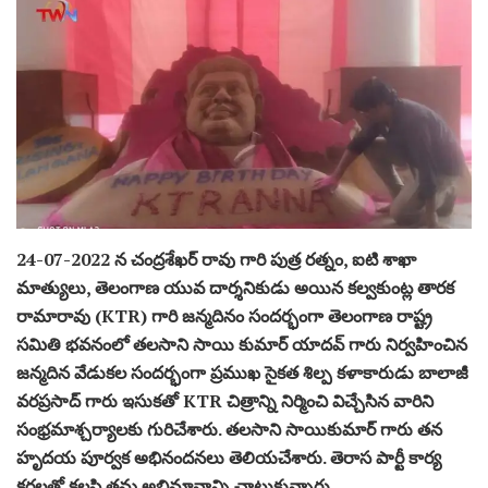
24-07-2022 న చంద్రశేఖర్ రావు గారి పుత్ర రత్నం, ఐటి శాఖా
మాత్యులు, తెలంగాణ యువ దార్శనికుడు అయిన కల్వకుంట్ల తారక
రామారావు (KTR) గారి జన్మదినం సందర్భంగా తెలంగాణ రాష్ట్ర
సమితి భవనంలో తలసాని సాయి కుమార్ యాదవ్ గారు నిర్వహించిన
జన్మదిన వేడుకల సందర్భంగా ప్రముఖ సైకత శిల్ప కళాకారుడు బాలాజీ
వరప్రసాద్ గారు ఇసుకతో KTR చిత్రాన్ని నిర్మించి విచ్చేసిన వారిని
సంభ్రమాశ్చర్యాలకు గురిచేశారు. తలసాని సాయికుమార్ గారు తన
హృదయ పూర్వక అభినందనలు తెలియచేశారు. తెరాస పార్టీ కార్య
కర్తలతో కలసి తమ అభిమానాన్ని చాటుకున్నారు.