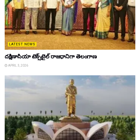
LATEST NEWS
దక్షిణాసియా టెక్స్‌టైల్ రాజధానిగా తెలంగాణ
APRIL 3, 2026