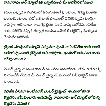
రామారావు ఆన్ డ్యూటీ కథ ఎప్పటినుండి మీ ఆలోచనలో వుంది ?
కథలు ఎప్పుడూ మనసులో తిరుగుతూనే వుంటాయి. కొన్ని పరిణితి
చెందుతుంటాయి. ఏదో ఒక హుక్ పాయింట్ దొరికినప్పుడు పూర్తిగా
రాసేస్తాం. ఇది కూడా నాలుగేళ్ల క్రితం నుండి వున్న ఆలోచన. రవితేజ
గారు కథలోకి వచ్చిన తర్వాత ఆయన ఇమేజ్ కి తగ్గకొన్ని మార్పులు
చేయడం జరిగింది.
ట్రైలర్ చూస్తుంటే యాక్షన్ ఎక్కువగా వుంది. కానీ రవితేజ గారు అంటే
ఆడియన్స్ ఎంటర్ టైన్మెంట్ అని ఆశిస్తారు.. ఇందులో అది ఎంత శాతం
లో వుంటుంది ?
ఎంటర్ టైన్మెంట్ అంటే కామెడీ అని నేను అనుకోవడం లేదు. ఆడియన్స్
ని యంగేజ్ చేయడమే ఎంటర్ టైన్మెంట్. ఇందులో ఫన్ ఫ్యాక్టర్ కూడా
వుంటుంది.
రవితేజ సినిమా అంటే మాస్ ఎంటర్ టైన్మెంట్. అందులో కూడా
కొత్తదనం కోరుకుంటారు ఆడియన్స్. రామారావు ఆన్ డ్యూటీ లో వున్న
కొత్తదనం ఏమిటి ?