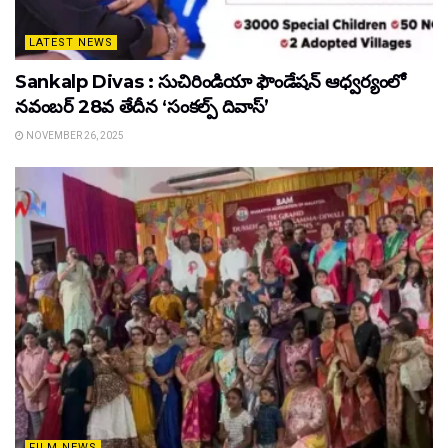
LATEST NEWS
Sankalp Divas : సుచిరిండియా ఫౌండేషన్ ఆధ్వర్యంలో
నవంబర్ 28వ తేదీన ‘సంకల్ప్ దివాస్’
NOVEMBER 26, 2025
FILM NEWS