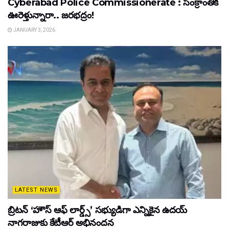
Cyberabad Police Commissionerate : సంక్రాంతికి
ఊరెళ్తున్నారా.. జరభద్రం!
JANUARY 3, 2026
LATEST NEWS
బ్రిటన్ ‘హౌస్ ఆఫ్ లార్డ్స్’ సభ్యుడిగా ఎన్నికైన ఉదయ్
నాగరాజుకు కేటీఆర్ అభినందన