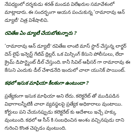
నేపధ్యంలో దర్శకుడు శరత్ మండవ విలేఖరుల సమావేశంలో
మాట్లాడారు. ఈ సందర్భంగా ఆయన పంచుకున్న ‘రామారావు ఆన్
డ్యూటీ’ చిత్ర విశేషాలివి.
రవితేజ ఏం డ్యూటీ చేయబోతున్నారు ?
‘రామారావు ఆన్ డ్యూటీ’ రవితేజ లాంటి మాస్ స్టార్ చేస్తున్న లార్జర్
దెన్ లైఫ్ ఇన్వెస్ట్ గేటివ్ థ్రిల్లర్. ఒక మిస్సింగ్ కేసుని పోలీసులు, లేదా
క్రైమ్ డిపార్ట్మెంట్ డీల్ చేస్తుంది. కానీ సివిల్ ఆఫీసర్ గా రామారావు ఈ
కేసుని ఎందుకు డీల్ చేశాడనేది ఇందులో చాలా యునిక్ పాయింట్.
కథలో ఇసుక మాఫియా కీలకంగా ఉంటుందా ?
ప్రత్యేకంగా ఇసుక మాఫియా అని లేదు. కలెక్టరేట్ తో ముడిపడిన
విభాగాలన్నీటికీ చాలా వ్యవస్థలపై ప్రత్యేక అధికారాలు వుంటాయి.
కోర్టులు పని చేయనప్పుడు కలెక్టరేట్ కు ఆదేశాలు ఇచ్చే హక్కు
వుంటుంది. కథలో ఆ సీన్ కి సంబధించిన అంశం వచ్చినపుడు దాని
గురించి కొంత చెప్పడం వుంటుంది.