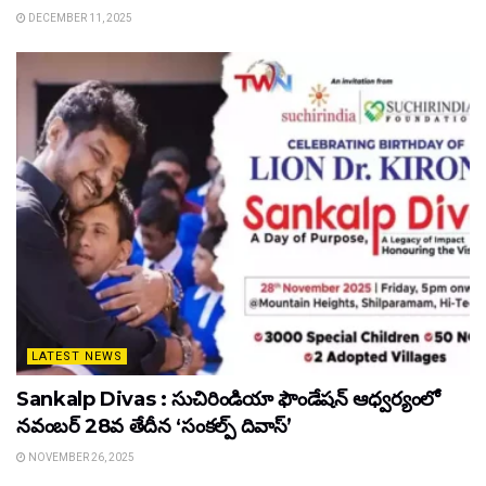
DECEMBER 11, 2025
LATEST NEWS
Sankalp Divas : సుచిరిండియా ఫౌండేషన్ ఆధ్వర్యంలో
నవంబర్ 28వ తేదీన ‘సంకల్ప్ దివాస్’
NOVEMBER 26, 2025