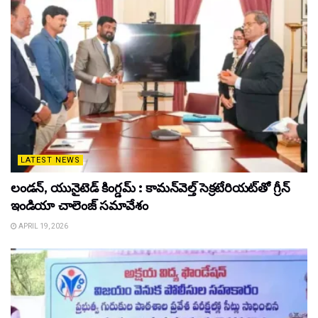
LATEST NEWS
లండన్, యునైటెడ్ కింగ్డమ్ : కామన్‌వెల్త్ సెక్రటేరియట్‌తో గ్రీన్
ఇండియా చాలెంజ్ సమావేశం
APRIL 19, 2026