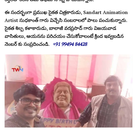
ఈ సందర్భంగా ప్రముఖ సైకత చిత్రకారుడు, Sandart Animation
Artist సుధకాంత్ గారు విచ్చేసి సంబరాలలో పాలు పంచుకున్నారు.
సైకత శిల్ప కళాకారుడు, బాలాజీ వరప్రసాద్ గారు విజయవాడ
వాసితులు, ఆయనను పరిచయం చేసుకోవాలంటే క్రింద ఇవ్వబడిన
నెంబర్ కు సంప్రదించండి.
+91 99494 84428