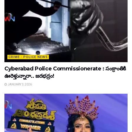
CRIME - POLICE NEWS
Cyberabad Police Commissionerate : సంక్రాంతికి
ఊరెళ్తున్నారా.. జరభద్రం!
JANUARY 3, 2026