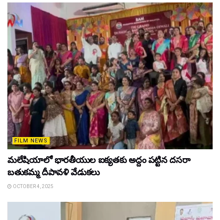
FILM NEWS
మలేషియాలో భారతీయుల ఐక్యతకు అద్దం పట్టిన దసరా
బతుకమ్మ దీపావళి వేడుకలు
OCTOBER 4, 2025