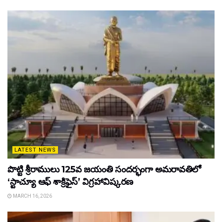
LATEST NEWS
పొట్టి శ్రీరాములు 125వ జయంతి సందర్భంగా అమరావతిలో
‘స్టాచ్యూ ఆఫ్ శాక్రిఫైస్’ విగ్రహావిష్కరణ
MARCH 16, 2026