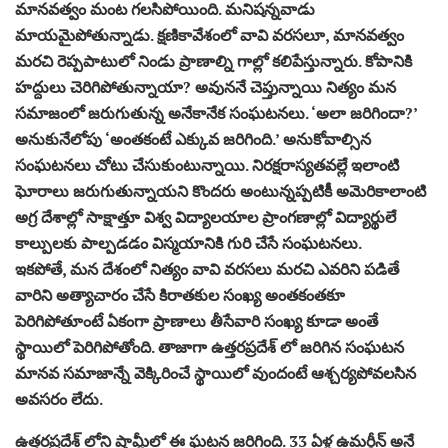
మానవత్వం మంట గలసిపోయింది. మనిషన్నవాడు
మాయమైపోతున్నాడు. క్షణికావేశంలో వావి వరసలూ, మానవత్వం
మరచి రెప్పపాటులో నిండు ప్రాణాల్ని గాల్లో కలిపేస్తున్నారు. కోపానికి
హద్దులు చెరిగిపోతున్నాయా? అవుననే చెప్తున్నాయి నిత్యం మన
సమాజంలో జరుగుతున్న అనేకానేక సంఘటనలు. ‘అలా జరిగిందా?’
అనుకునేలోపు ‘అంతకంటే ఎక్కువ జరిగింది.’ అనుకోవాల్సిన
సంఘటనలు చోటు చేసుకుంటున్నాయి. నిరక్షరాస్యతవల్లే ఇలాంటి
ఘోరాలు జరుగుతున్నాయని కొందరు అంటున్నప్పటికీ అమెరికాలాంటి
అగ్ర దేశాల్లో సాక్షాత్తూ విశ్వ విద్యాలయాల ప్రాంగణాల్లో విద్యార్థులే
కాల్పులకు పాల్పడడం విస్మయానికి గురి చేసే సంఘటనలు.
ఇకపోతే, మన దేశంలో నిత్యం వావి వరసలు మరచి ఎవరిని పడితే
వారిని అత్యాచారం చేసే కిరాతకుల సంఖ్య అంతకంతకూ
పెరిగిపోతూంటే ఏకంగా ప్రాణాలు తీసేవారి సంఖ్య కూడా అంతే
స్థాయిలో పెరిగిపోతోంది. తాజాగా ఉత్తరప్రదేశ్ లో జరిగిన సంఘటన
మానవ సమాజాన్నే వెక్కిరించే స్థాయిలో వుందంటే ఆశ్చర్యపోవలసిన
అవసరం లేదు.
ఉత్తరప్రదేశ్ లోని షామ్లీలో ఈ ఘటన జరిగింది. 33 ఏళ్ల ఉమర్దీన్ అనే