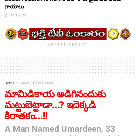
గాయాలు
JULY 1, 2025
ADVERTISEMENT
Home
CRIME - Police News
మామిడికాయ అడిగినందుకు
మట్టుబెట్టాడా…? ఇదెక్కడి
కిరాతకం…!!
A Man Named Umardeen, 33