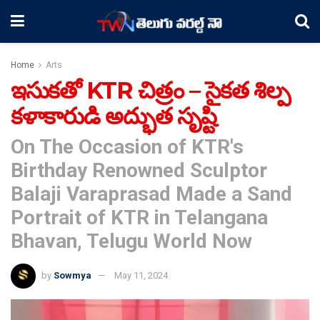
Home
Arts
ఇసుకతో KTR చిత్రం – సైకత శిల్ప
కళాకారుడి అద్భుత సృష్టి
On The Occasion of KTR's
Birthday Renowned Sculptor
Balaji Varaprasad Made a Sand
Portrait of KTR in Telangana
Bhavan, Telugu World Now
by
Sowmya
May 11, 2024