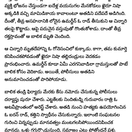
వ్యక్తి భోజనం చేస్తుండగా ఐదేళ్ల వయసుగల మేనకోడలు ఖైరూ నిషా
అక్కడికి వచ్చి మామిడికాయ కావాలంటూ అతడిని పదేపదే అడిగింది.
దీంతో, తీవ్ర అసహనానికి లోనైన ఉమర్దీన్ ఓ రాడ్ తీసుకుని ఆ చిన్నారి
తలపై కొట్టాడు. ఆపై పదునైన వస్తువుతో గొంతుకోశాడు. దాంతో తీవ్ర
రక్తస్రావంతో ఆ బాలిక మృతి చెందింది.
ఆ చిన్నారి మృతదేహాన్ని ఓ గోనెసంచిలో కుక్కాడు. కాగా, తమ కుమార్తె
కనిపించకపోవడంతో ఖైరూ నిషా తల్లిదండ్రులు వెదకడం
ప్రారంభించారు. ఉమర్దీన్ కూడా ఏమీ ఎరగనివాడిలా గ్రామస్తులతో పాటే
బాలిక కోసం వెదికాడు. అయితే, పోలీసులు అతడిని
అనుమానించడంతో పారిపోయాడు.
బాలిక తండ్రి ఫిర్యాదు మేరకు కేసు నమోదు చేసుకున్న పోలీసులు
దర్యాప్తు షురూ చేశారు. ఎట్టకేలకు నిందితుడ్ని గురువారం రాత్రి ఓ
అటవీప్రాంతంలో అరెస్ట్ చేశారు. అతడి నుంచి హత్యకు ఉపయోగించిన
ఓ ఐరన్ రాడ్, కత్తిని స్వాధీనం చేసుకున్నారు. ఇలాంటి సంఘటనల
గురించి విన్నప్పుడు మానవత్వం మంటగలసిపోయిందనిపించక
మానదు. ఒళ్లు గగుర్పొడుస్తుంది, సమాజం ఎటు పోతోందనే ప్రశ్న