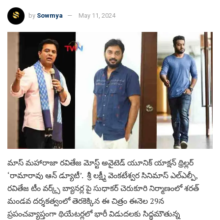
by
Sowmya
May 11, 2024
మాస్ మహారాజా రవితేజ మోస్ట్ అవైటెడ్ యూనిక్ యాక్షన్ థ్రిల్లర్
‘రామారావు ఆన్ డ్యూటీ’. శ్రీ లక్ష్మీ వెంకటేశ్వర సినిమాస్ ఎల్ఎల్పీ,
రవితేజ టీం వర్క్స్ బ్యానర్ల పై సుధాకర్ చెరుకూరి నిర్మాణంలో శరత్
మండవ దర్శకత్వంలో తెరకెక్కిన ఈ చిత్రం ఈనెల 29న
ప్రపంచవ్యాప్తంగా థియేటర్లలో భారీ విడుదలకు సిద్ధమౌతున్న