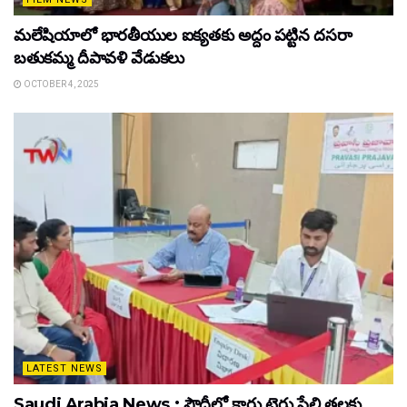
మలేషియాలో భారతీయుల ఐక్యతకు అద్దం పట్టిన దసరా
బతుకమ్మ దీపావళి వేడుకలు
OCTOBER 4, 2025
LATEST NEWS
Saudi Arabia News : సౌదీలో కారు టైరు పేలి తలకు