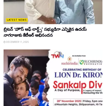
LATEST NEWS
బ్రిటన్ ‘హౌస్ ఆఫ్ లార్డ్స్’ సభ్యుడిగా ఎన్నికైన ఉదయ్
నాగరాజుకు కేటీఆర్ అభినందన
DECEMBER 11, 2025