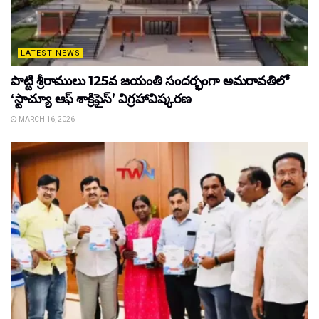
LATEST NEWS
పొట్టి శ్రీరాములు 125వ జయంతి సందర్భంగా అమరావతిలో
‘స్టాచ్యూ ఆఫ్ శాక్రిఫైస్’ విగ్రహావిష్కరణ
MARCH 16, 2026