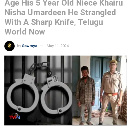
Age His 5 Year Old Niece Khairu
Nisha Umardeen He Strangled
With A Sharp Knife, Telugu
World Now
by
Sowmya
May 11, 2024