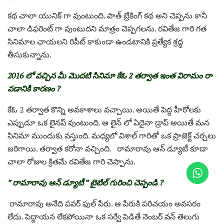
కథ చాలా యునిక్ గా వుంటుంది. పాత్ బ్రేకింగ్ కథ అని చెప్పను కానీ
చాలా డిఫరెంట్ గా వుంటుదని మాత్రం చెప్పగలను. రవితేజ గారి గత
సినిమాల ఛాయలని రిపీట్ కాకుండా ఉండటానికి ప్రత్యేక శ్రద్ధ
తీసుకున్నాను.
2016 లో వచ్చిన మీ మొదటి సినిమా కేఓ 2 తర్వాత ఇంత విరామం రా
వడానికి కారణం ?
కేఓ 2 తర్వాత కొన్ని అవకాశాలు వచ్చాయి. అయితే పెద్ద హీరోలకు
ఎప్పుడూ ఒక లైనప్ వుంటుంది. ఆ లైన్ లో ఏదైనా డ్రాప్ అయితే మన
సినిమా ముందుకు వస్తుంది. మధ్యలో విశాల్ గారితో ఒక ప్రాజెక్ట్ చర్చలు
జరిగాయి. తర్వాత కరోనా వచ్చింది. రామారావు ఆన్ డ్యూటీ కూడా
చాలా రోజుల క్రితమే రవితేజ గారి చెప్పాను.
” రామారావు ఆన్ డ్యూటీ ” టైటిల్ గురించి చెప్పండి ?
రామారావు అనేది పవర్ ఫుల్ పేరు. ఆ పేరుకి పరిచయం అవసరం
లేదు. పెద్దాయన లేకపోయినా ఒక సర్వే పెడితే నెంబర్ వన్ తెలుగు