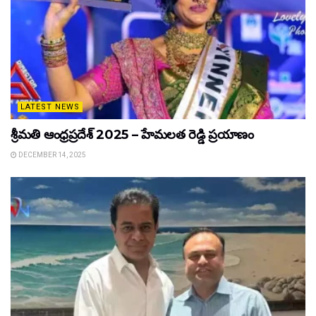
LATEST NEWS
శ్రీమతి ఆంధ్రప్రదేశ్ 2025 – హేమలత రెడ్డి ప్రయాణం
DECEMBER 14, 2025