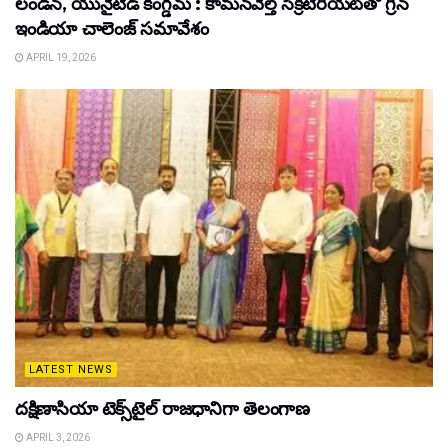
లండన్, యునైటెడ్ కింగ్డమ్ : కామన్‌వెల్త్ సెక్రటేరియట్‌తో గ్రీన్
ఇండియా చాలెంజ్ సమావేశం
APRIL 19, 2026
LATEST NEWS
దక్షిణాసియా టెక్స్‌టైల్ రాజధానిగా తెలంగాణ
APRIL 3, 2026