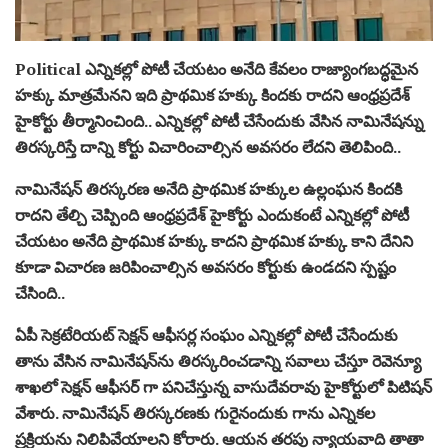
Political ఎన్నికల్లో పోటీ చేయటం అనేది కేవలం రాజ్యాంగబద్ధమైన
హక్కు మాత్రమేనని ఇది ప్రాథమిక హక్కు కిందకు రాదని ఆంధ్రప్రదేశ్
హైకోర్టు తీర్మానించింది.. ఎన్నికల్లో పోటీ చేసేందుకు వేసిన నామినేషన్ను
తిరస్కరిస్తే దాన్ని కోర్టు విచారించాల్సిన అవసరం లేదని తెలిపింది..
నామినేషన్ తిరస్కరణ అనేది ప్రాథమిక హక్కుల ఉల్లంఘన కిందకి
రాదని తేల్చి చెప్పింది ఆంధ్రప్రదేశ్ హైకోర్టు ఎందుకంటే ఎన్నికల్లో పోటీ
చేయటం అనేది ప్రాథమిక హక్కు కాదని ప్రాథమిక హక్కు కాని దేనిని
కూడా విచారణ జరిపించాల్సిన అవసరం కోర్టుకు ఉండదని స్పష్టం
చేసింది..
ఏపీ సెక్రటేరియట్‌ సెక్షన్‌ ఆఫీసర్ల సంఘం ఎన్నికల్లో పోటీ చేసేందుకు
తాను వేసిన నామినేషన్‌ను తిరస్కరించడాన్ని సవాలు చేస్తూ రెవెన్యూ
శాఖలో సెక్షన్‌ ఆఫీసర్‌ గా పనిచేస్తున్న వాసుదేవరావు హైకోర్టులో పిటిషన్‌
వేశారు. నామినేషన్ తిరస్కరణకు గురైనందుకు గాను ఎన్నికల
ప్రక్రియను నిలిపివేయాలని కోరారు. ఆయన తరపు న్యాయవాది తాతా