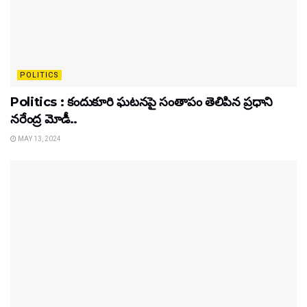
POLITICS
Politics : కందుకూరి ఘటనపై సంతాపం తెలిపిన ప్రధాని
నరేంద్ర మోడీ..
MAY 13, 2024