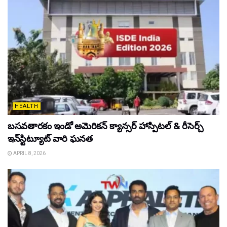
HEALTH
బసవతారకం ఇండో అమెరికన్ క్యాన్సర్ హాస్పిటల్ & రీసెర్చ్
ఇన్‌స్టిట్యూట్ వారి ఘనత
APRIL 8, 2026