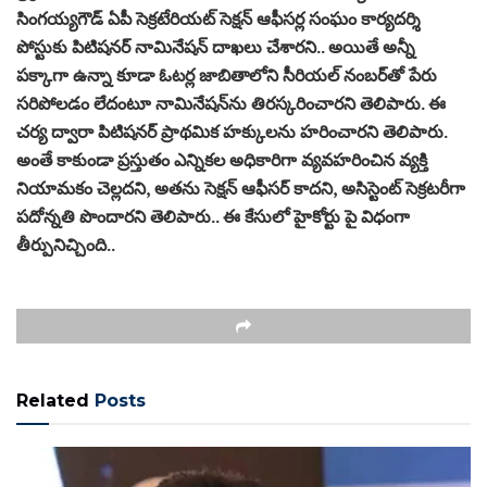
సింగయ్యగౌడ్‌ ఏపీ సెక్రటేరియట్‌ సెక్షన్‌ ఆఫీసర్ల సంఘం కార్యదర్శి
పోస్టుకు పిటిషనర్‌ నామినేషన్‌ దాఖలు చేశారని.. అయితే అన్నీ
పక్కాగా ఉన్నా కూడా ఓటర్ల జాబితాలోని సీరియల్‌ నంబర్‌తో పేరు
సరిపోలడం లేదంటూ నామినేషన్‌ను తిరస్కరించారని తెలిపారు. ఈ
చర్య ద్వారా పిటిషనర్‌ ప్రాథమిక హక్కులను హరించారని తెలిపారు.
అంతే కాకుండా ప్రస్తుతం ఎన్నికల అధికారిగా వ్యవహరించిన వ్యక్తి
నియామకం చెల్లదని, అతను సెక్షన్‌ ఆఫీసర్‌ కాదని, అసిస్టెంట్‌ సెక్రటరీగా
పదోన్నతి పొందారని తెలిపారు.. ఈ కేసులో హైకోర్టు పై విధంగా
తీర్పునిచ్చింది..
Related
Posts