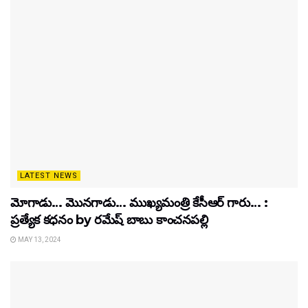
LATEST NEWS
మోగాడు… మొనగాడు… ముఖ్యమంత్రి కేసీఆర్ గారు… :
ప్రత్యేక కధనం by రమేష్ బాబు కాంచనపల్లి
MAY 13, 2024