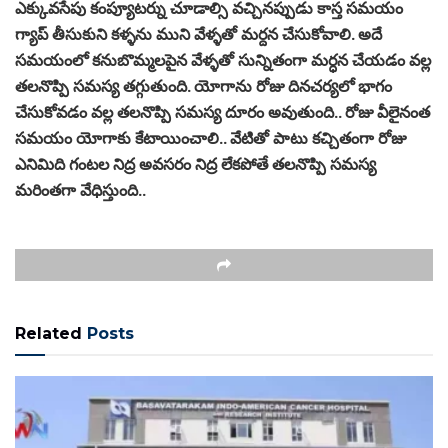
ఎక్కువసేపు కంప్యూటర్ను చూడాల్సి వచ్చినప్పుడు కాస్త సమయం
గ్యాప్ తీసుకుని కళ్ళను ముని వేళ్ళతో మర్దన చేసుకోవాలి. అదే
సమయంలో కనుబొమ్మలపైన వేళ్ళతో సున్నితంగా మర్ధన చేయడం వల్ల
తలనొప్పి సమస్య తగ్గుతుంది. యోగాను రోజు దినచర్యలో భాగం
చేసుకోవడం వల్ల తలనొప్పి సమస్య దూరం అవుతుంది.. రోజు వీలైనంత
సమయం యోగాకు కేటాయించాలి.. వేటితో పాటు కచ్చితంగా రోజు
ఎనిమిది గంటల నిద్ర అవసరం నిద్ర లేకపోతే తలనొప్పి సమస్య
మరింతగా వేధిస్తుంది..
Related
Posts