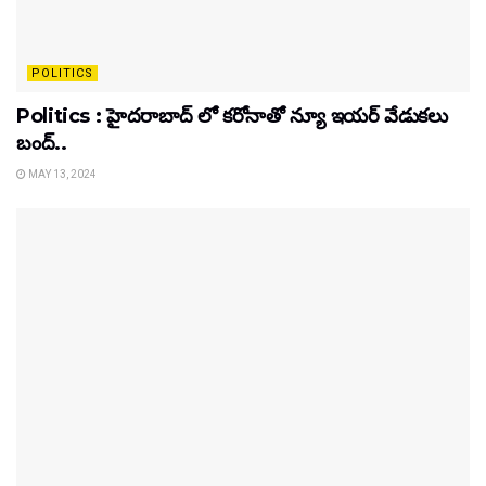
POLITICS
Politics : హైదరాబాద్ లో కరోనాతో న్యూ ఇయర్ వేడుకలు
బంద్..
MAY 13, 2024