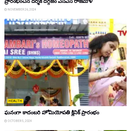
ప్రారంభించిన ద‌ర్శ‌క దిగ్గ‌జం ఎస్ఎస్ రాజ‌మౌళి
NOVEMBER 26, 2024
HEALTH
ఘ‌నంగా కాదంబ‌రి హోమియోపతి క్లినిక్ ప్రారంభం
OCTOBER 5, 2024