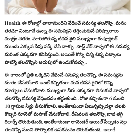
Health ఈ రోజుల్లో చాలామందిని వేధించే సమస్య తలనొప్పి. మనం
తరచూ వింటూనే ఉన్నా ఈ సమస్యని తగ్గించుకునే పరిష్కారాలు
మాత్రం వెతకం. మారిపోతున్న జీవన శైలి ముఖ్యంగా కంప్యూటర్
ముందు ఎక్కువ సేపు వర్క్ చేసే వాళ్ళు.. సాప్ట్ వేర్ వాళ్ళలో ఈ సమస్య
మరింత ఎక్కువగా కనిపిస్తుంది. అయితే కొన్ని చిన్న చిన్న చిట్కాలు
పాటిస్తే తలనొప్పిని అదుపులో ఉంచుకోవచ్చు..
ఈ కాలంలో ప్రతి ఒక్కరిని వేధించే సమస్య తలనొప్పి. ఈ సమస్యను
దూరం చేసుకోవాలి అంటే కచ్చితంగా మన జీవన శైలిలో కొన్ని
మార్పులు చేసుకోవాలి. ముఖ్యంగా నీరు ఎక్కువగా తీసుకునే వాళ్ళలో
తలనొప్పి సమస్య వేధించడం తగ్గుతుంది.. రోజు కచ్చితంగా 6 నుంచి
10 గ్లాసుల నీళ్లు తీసుకోవాలి. అంతేకాకుండా వీలున్నప్పుడల్లా తలకు
కొబ్బరి నూనెతో మసాజ్ చేసుకోవాలి. దీనివలన తలనొప్పి బాధ తగ్గి
రిలాక్స్ దొరుకుతుంది. అంతేకాకుండా లావెండర్ ఆయిల్ పీల్చడం వల్ల
తలనొప్పి నుంచి తాత్కాలిక ఉపశమనం దొరుకుతుంది.. అలాగే