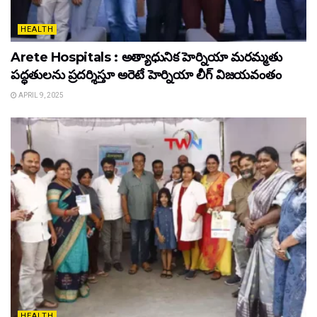
HEALTH
Arete Hospitals : అత్యాధునిక హెర్నియా మరమ్మతు
పద్ధతులను ప్రదర్శిస్తూ అరెటే హెర్నియా లీగ్ విజయవంతం
APRIL 9, 2025
HEALTH