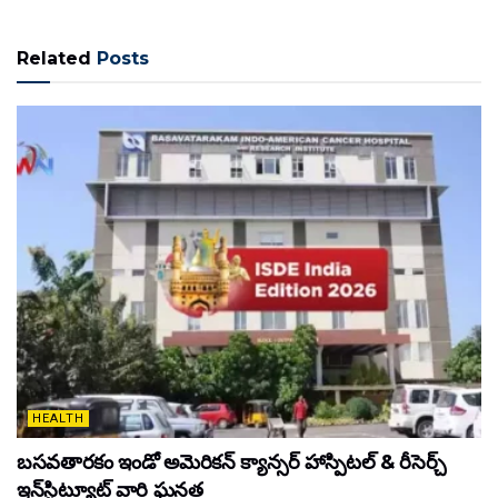
Related
Posts
HEALTH
బసవతారకం ఇండో అమెరికన్ క్యాన్సర్ హాస్పిటల్ & రీసెర్చ్
ఇన్‌స్టిట్యూట్ వారి ఘనత