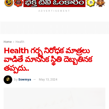
ADVERTISEMENT
Home
Health
Health గర్భ నిరోధక మాత్రలు
వాడితే మానసిక స్థితి దెబ్బతినక
తప్పదు..
by
Sowmya
May 13, 2024