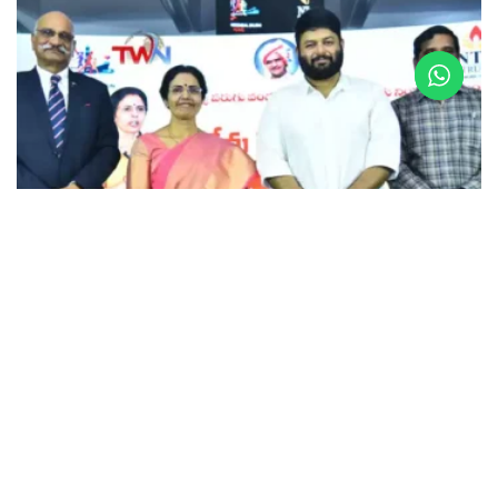
HEALTH
Health News : తలసేమియా బాధితుల కోసం మే 8న
విశాఖ ఆర్కే బీచ్‌ రోడ్డులో 3కె, 5కె, 10కె రన్‌ : ఎన్టీఆర్‌ ట్రస్ట్‌
మేనేజింగ్‌ ట్రస్టీ శ్రీ నారా భువనేశ్వరి
APRIL 25, 2025