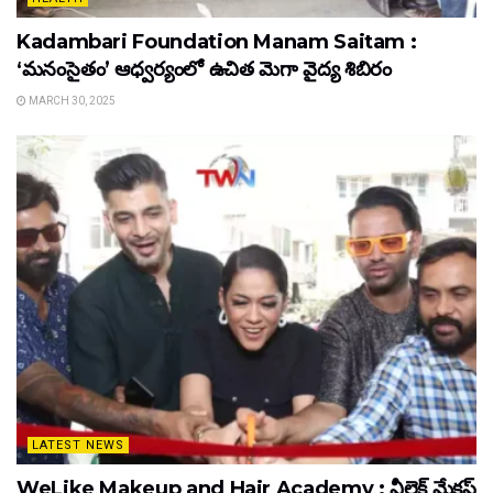
Kadambari Foundation Manam Saitam :
‘మనంసైతం’ ఆధ్వర్యంలో ఉచిత మెగా వైద్య శిబిరం
MARCH 30, 2025
LATEST NEWS
WeLike Makeup and Hair Academy : వీలైక్ మేకప్