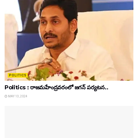
POLITICS
Politics : రాజమహేంద్రవరంలో జగన్ పర్యటన..
MAY 13, 2024