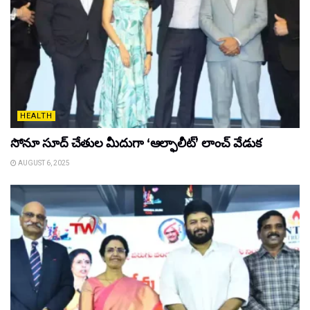
HEALTH
సోనూ సూద్ చేతుల మీదుగా ‘ఆల్ఫాలీట్’ లాంచ్ వేడుక
AUGUST 6, 2025