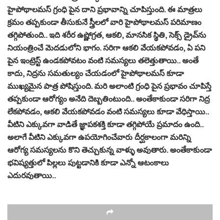
హైపోథాలమస్ గ్రంధి పైన దాని ప్రభావాన్ని చూపిస్తుంది. ఈ మాత్రలు
క్రమం తప్పకుండా తీసుకునే స్త్రీలలో వారి హైపోథాలమస్ పరిమాణం
తగ్గిపోతుంది.. ఇది శరీర ఉష్ణోగ్రత, ఆకలి, మానసిక స్థితి, సెక్స్ డ్రైవ్‌ను
నియంత్రించే మెదడులోని భాగం. సరిగా ఆకలి వేయకపోవడం, ఏ పని
పైన ఇంట్రెస్ట్ ఉండకపోవటం వంటి సమస్యలు తలెత్తుతాయి.. అంతే
కాదు, నిద్రను సమతుల్యం చేయడంలో హైపోథాలమస్ కూడా
ముఖ్యమైన పాత్ర పోషిస్తుంది. మరి అలాంటి గ్రంధి పైన ప్రభావం చూపిస్తే
తప్పకుండా ఆరోగ్యం అనేది దెబ్బతింటుంది.. అంతేకాకుండా సరిగా నిద్ర
లేకపోవడం, ఆకలి వేయకపోవడం వంటి సమస్యలు కూడా వేధిస్తాయి..
వీటిని ఎక్కువగా వాడితే జ్ఞాపకశక్తి కూడా తగ్గిపోయే ప్రమాదం ఉంది..
అలాగే వీటిని ఎక్కువగా ఉపయోగించేవారు దీర్ఘకాలంగా మరిన్ని
ఆరోగ్య సమస్యలను కొని తెచ్చుకున్న వాళ్ళు అవుతారు. అంతేకాకుండా
భవిష్యత్తులో పిల్లలు పుట్టడానికి కూడా ఎన్నో ఆటంకాలు
ఎదురవుతాయి..