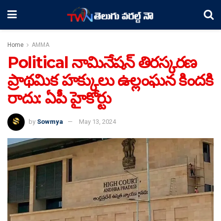
Home
AMMA
Political నామినేషన్ తిరస్కరణ
ప్రాథమిక హక్కులు ఉల్లంఘన కిందకి
రాదు: ఏపీ హైకోర్టు
by
Sowmya
May 13, 2024