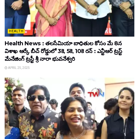
HEALTH
Health News : తలసేమియా బాధితుల కోసం మే 8న
విశాఖ ఆర్కే బీచ్‌ రోడ్డులో 3కె, 5కె, 10కె రన్‌ : ఎన్టీఆర్‌ ట్రస్ట్‌
మేనేజింగ్‌ ట్రస్టీ శ్రీ నారా భువనేశ్వరి
APRIL 25, 2025