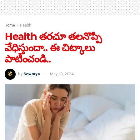
Home
Health
Health తరచూ తలనొప్పి
వేధిస్తుందా.. ఈ చిట్కాలు
పాటించండి..
by
Sowmya
May 13, 2024