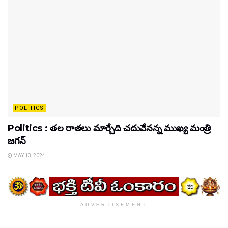
POLITICS
Politics : తల రాతలు మార్చేది చదువేనన్న ముఖ్య మంత్రి
జగన్
MAY 13, 2024
ADVERTISEMENT