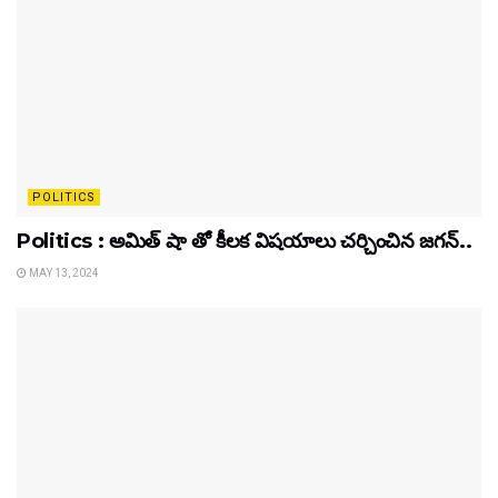
POLITICS
Politics : అమిత్ షా తో కీలక విషయాలు చర్చించిన జగన్..
MAY 13, 2024