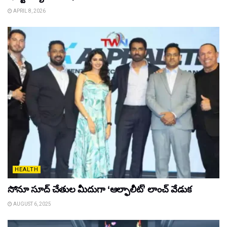
APRIL 8, 2026
HEALTH
సోనూ సూద్ చేతుల మీదుగా ‘ఆల్ఫాలీట్’ లాంచ్ వేడుక
AUGUST 6, 2025