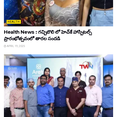
HEALTH
Health News : గచ్చిబౌలి లో హెచ్‌కే హాస్పిటల్స్
ప్రారంభోత్సవంలో తారల సందడి
APRIL 19, 2025