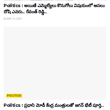
Politics : అయితే ఎమ్మెల్యేలు కొనుగోలు విషయంలో అసలు
దోషి ఎవరు.. రేవంత్ రెడ్డి..
MAY 13, 2024
POLITICS
Politics : ప్రధాని మోడీ కేంద్ర మంత్రులతో జగన్ భేటీ పూర్తి..