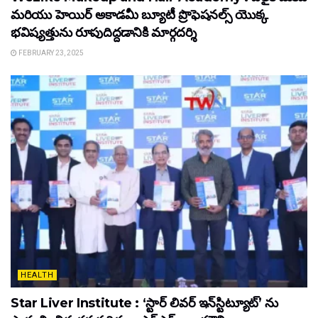
మరియు హెయిర్ అకాడమీ బ్యూటీ ప్రొఫెషనల్స్ యొక్క
భవిష్యత్తును రూపుదిద్దడానికి మార్గదర్శి
FEBRUARY 23, 2025
HEALTH
Star Liver Institute : ‘స్టార్ లివర్ ఇన్‌స్టిట్యూట్’ ను