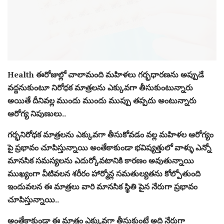
Health ఈరోజుల్లో చాలామంది మహిళలు గర్భధారణను అప్పుడే
వద్దనుకుంటూ నిరోధక మాత్రలను ఎక్కువగా తీసుకుంటున్నారు
అయితే దీనివల్ల ముందు ముందు ముప్పు తప్పదు అంటున్నారు
ఆరోగ్య నిపుణులు..
గర్భనిరోధక మాత్రలను ఎక్కువగా తీసుకోవడం వల్ల మహిళల ఆరోగ్యం
పై ప్రభావం చూపిస్తున్నాయి అంతేకాకుండా భవిష్యత్తులో వాళ్ళు ఎన్నో
మానసిక సమస్యలను ఎదుర్కోవటానికి కారణం అవుతున్నాయి
ముఖ్యంగా వీటివలన శరీరం హార్మోన్ల సమతుల్యతను కోల్పోతుంది
ఇందువలన ఈ మాత్రలు వారి మానసిక స్థితి పైన నేరుగా ప్రభావం
చూపిస్తున్నాయి..
అంతేకాకుండా ఈ మాత్రం ఎక్కువగా తీసుకుంటే అది నేరుగా