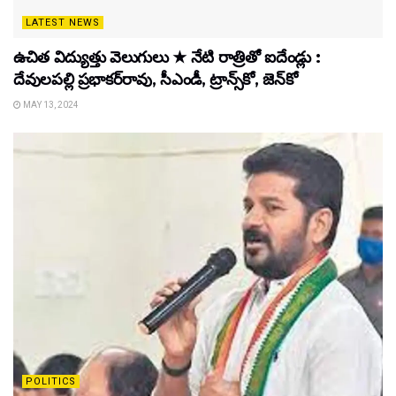
LATEST NEWS
ఉచిత విద్యుత్తు వెలుగులు ★ నేటి రాత్రితో ఐదేండ్లు :
దేవులపల్లి ప్రభాకర్‌రావు, సీఎండీ, ట్రాన్స్‌కో, జెన్‌కో
MAY 13, 2024
POLITICS