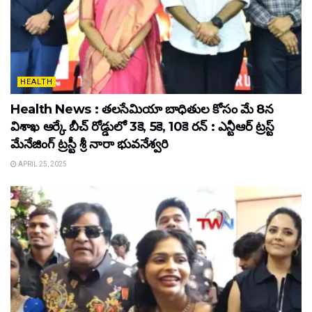
HEALTH
Health News : తలసేమియా బాధితుల కోసం మే 8న
విశాఖ ఆర్కే బీచ్‌ రోడ్డులో 3కె, 5కె, 10కె రన్‌ : ఎన్టీఆర్‌ ట్రస్ట్‌
మేనేజింగ్‌ ట్రస్టీ శ్రీ నారా భువనేశ్వరి
APRIL 25, 2025