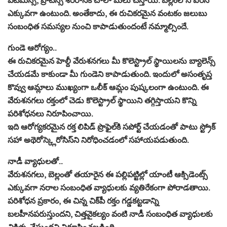
ఎక్కువగా ఉంటుంది. అంతేకాదు, ఈ రుచికరమైన వంటకం జలుబు
సంబంధిత సమస్యల నుంచి కాపాడుతుందంటే నమ్మాల్సిందే.
గుండె ఆరోగ్యం..
ఈ రుచికరమైన హెల్దీ వేరుశనగలు మీ కొలెస్ట్రాల్ స్థాయిలను బ్యాలెన్స్
చేయడమే కాకుండా మీ గుండెని కాపాడుతుంది. ఇందులో అసంతృప్త
కొవ్వు ఆమ్లాలు ముఖ్యంగా ఒలీక్ ఆమ్లం పుష్కలంగా ఉంటుంది. ఈ
వేరుశనగలు రక్తంలో చెడు కొలెస్ట్రాల్ స్థాయిని తగ్గిస్తాయని కొన్ని
పరిశోధనలు నిరూపించాయి.
ఇది ఆరోగ్యకరమైన రక్త లిపిడ్ ప్రొఫైల్‌కి సపోర్ట్ చేయడంతో పాటు స్ట్రోక్
సహా అథెరోస్క్లెరోసిస్‌ని నిరోధించడంలో సహాయపడుతుంది.
నాడీ వ్యాధులతో..
వేరుశనగలు, బెల్లంతో తయారైన ఈ పల్లిపట్టిల్లో యాంటీ ఆక్సిడెంట్స్
ఎక్కువగా నరాల సంబంధిత వ్యాధులకు వ్యతిరేకంగా పోరాడతాయి.
పరిశోధన ప్రకారం, ఈ చిన్న చిక్‌పీ రక్తం గడ్డకట్టడాన్ని
బలహీనపరుస్తుందని, చిత్తవైకల్యం వంటి నాడీ సంబంధిత వ్యాధులకు
చికిత్స చేస్తుందని నిరూపించబడింది.