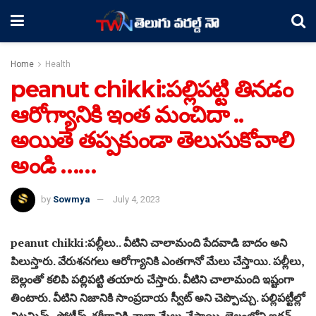
Home
Health
peanut chikki:పల్లిపట్టి తినడం
ఆరోగ్యానికి ఇంత మంచిదా ..
అయితే తప్పకుండా తెలుసుకోవాలి
అండి ……
by
Sowmya
July 4, 2023
peanut chikki:పల్లీలు.. వీటిని చాలామంది పేదవాడి బాదం అని
పిలుస్తారు. వేరుశనగలు ఆరోగ్యానికి ఎంతగానో మేలు చేస్తాయి. పల్లీలు,
బెల్లంతో కలిపి పల్లిపట్టి తయారు చేస్తారు. వీటిని చాలామంది ఇష్టంగా
తింటారు. వీటిని నిజానికి సాంప్రదాయ స్వీట్ అని చెప్పొచ్చు. పల్లిపట్టీల్లో
విటమిన్స్, ప్రోటీన్స్ శరీరానికి చాలా మేలు చేస్తాయి. బెల్లంలోని ఐరన్