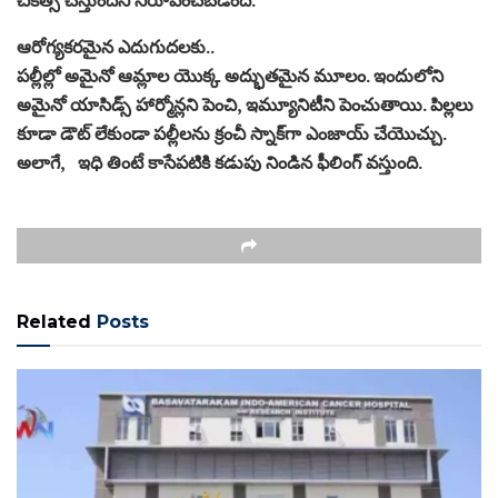
ఆరోగ్యకరమైన ఎదుగుదలకు..
పల్లీల్లో అమైనో ఆమ్లాల యొక్క అద్భుతమైన మూలం. ఇందులోని
అమైనో యాసిడ్స్ హార్మోన్లని పెంచి, ఇమ్యూనిటీని పెంచుతాయి. పిల్లలు
కూడా డౌట్ లేకుండా పల్లీలను క్రంచీ స్నాక్‌గా ఎంజాయ్ చేయొచ్చు.
అలాగే, ఇధి తింటే కాసేపటికి కడుపు నిండిన ఫీలింగ్ వస్తుంది.
Related
Posts