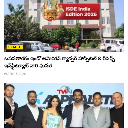
HEALTH
బసవతారకం ఇండో అమెరికన్ క్యాన్సర్ హాస్పిటల్ & రీసెర్చ్
ఇన్‌స్టిట్యూట్ వారి ఘనత
APRIL 8, 2026