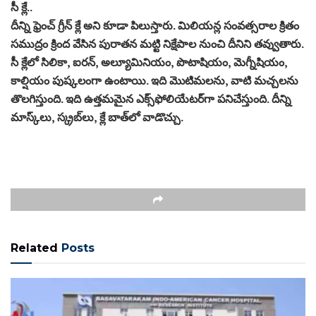
సీ క్లే..
దీన్ని ఫ్రెంచ్‌ గ్రీన్‌ క్లే అని కూడా పిలుస్తారు. మిలియన్ల సంవత్సరాల క్రితం
సముద్రం క్రింద వేసిన పురాతన మట్టి నిక్షేపాల నుంచి దీనిని తవ్వుతారు.
సీ క్లేలో సిలికా, ఐరన్, అల్యూమినియం, పొటాషియం, మెగ్నీషియం,
కాల్షియం పుష్కలంగా ఉంటాయి. ఇది మొటిమలను, వాటి మచ్చలను
తొలగిస్తుంది. ఇది ఉత్తమమైన ఎక్స్‌ఫోలియేటర్‌గా పనిచేస్తుంది. దీన్ని
మాస్క్‌లు, స్క్రబ్‌లు, క్లే బాత్‌లో వాడొచ్చు.
Related
Posts