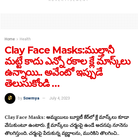
ADVERTISEMENT
Home
Health
Clay Face Masks:ముల్తానీ
మట్టే కాదు ఎన్నో రకాల క్లే మాస్క్‌లు
ఉన్నాయి.. అవేంటో ఇప్పుడే
తెలుసుకోండి …
by
Sowmya
July 4, 2023
Clay Face Masks: అమ్మయిలు బ్యూటీ కేర్‌లో క్లే మాస్క్‌లు కూడా
వేసుకుంటూ ఉంటారు. క్లే మాస్క్‌లు చర్మంపై ఉండే అదనపు నూనెను
తొలగిస్తుంది. చర్మంపై పేరుకున్న వ్యర్థాలను, మురికిని తొలగించి..