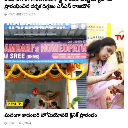
ప్రారంభించిన ద‌ర్శ‌క దిగ్గ‌జం ఎస్ఎస్ రాజ‌మౌళి
NOVEMBER 26, 2024
HEALTH
ఘ‌నంగా కాదంబ‌రి హోమియోపతి క్లినిక్ ప్రారంభం
OCTOBER 5, 2024