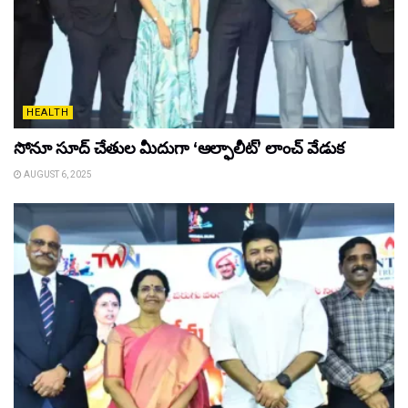
HEALTH
సోనూ సూద్ చేతుల మీదుగా ‘ఆల్ఫాలీట్’ లాంచ్ వేడుక
AUGUST 6, 2025