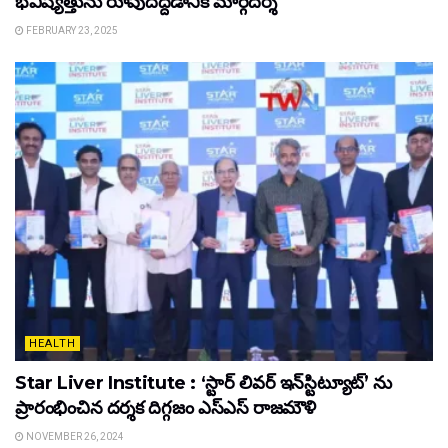
భవిష్యత్తును రూపుదిద్దడానికి మార్గదర్శి
FEBRUARY 23, 2025
HEALTH
Star Liver Institute : ‘స్టార్ లివర్ ఇన్‌స్టిట్యూట్’ ను
ప్రారంభించిన ద‌ర్శ‌క దిగ్గ‌జం ఎస్ఎస్ రాజ‌మౌళి
NOVEMBER 26, 2024