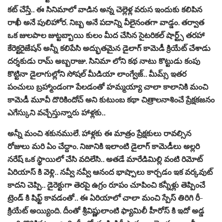
క‌ట్ చేస్తే.. ఈ సినిమాలో వాడిన అన్న చెల్లెళ్ల వ‌రుస ఇందుకు క‌లిపిన
రాఖీ అనే పులిహోర‌. నిబ్బ అనే ప‌దాన్ని వీలైనంత‌గా వాడ్డం. త‌ర్వాత
ఒక జుల‌పాల జుట్ట‌బ్బాయి కులం మీద చేసిన సైట‌రిక‌ల్ షార్ట్స్ త‌ర‌హా
కేరెక్ట‌రైజేష‌న్ అన్నీ క‌లిపేసి అద్భుత‌మైన డైలాగ్ కామెడీ క్రియేట్ చేశాడు
ద‌ర్శ‌కుడు రామ్ అబ్బ‌రాజు. సినిమా లోని క‌థ నాటు కొట్టుడు కంపు
కొట్టినా డైలాగుల్లోని సోష‌ల్ మీడియా లాంగ్వేజ్.. మీమ్స్ ఇత‌ర
పంచులు బ్ర‌హ్మాండంగా పేల‌డంతో హ‌మ్మ‌య్యా చాలా కాలానికి మంచి
కామెడీ మూవీ దొరికిందోచ్ అని కుటుంబ క‌థా చిత్రాల‌నాశించే ప్రేక్ష‌కజ‌నం
ఎగేస్కుని వ‌చ్చేస్తున్నారు హాళ్ల‌కు..
అన్నీ మంచి శ‌కున‌ములే. హాళ్ల‌కు ఈ మాత్రం ప్రేక్ష‌కులు రావ‌ల్సిన
రోజులు మ‌రి ఏం చేద్దాం. నిజానికి ఇలాంటి డైలాగ్ కామెడీలు అల్ల‌రి
న‌రేష్ ఒక స్థాయిలో చేసి వ‌దిలేసి.. అత‌డే మారేడిమిల్లి వంటి రిమోట్
ఏరియాస్ కి వెళ్లి.. న‌వ్వీ న‌వ్వీ ఆనంద భాష్పాలు కార్చ‌డం ఇక వ‌ర్క‌వుట్
కాద‌ని చెప్పి.. డైరెక్టుగా తెర‌పై ఉగ్రం రూపం చూపించి క‌న్నీళ్లు తెప్పించే
ట్రెండ్ కి షిఫ్ట్ కావ‌డంతో.. ఈ ఏరియాలో చాలా మంచి స్పేస్ తిరిగి రీ-
క్రియేట్ అయ్యింది. దీంతో శ్రీవిష్ణులాంటి ఫ్యామిలీ హీరోస్ కి ఇదో అడ్డ