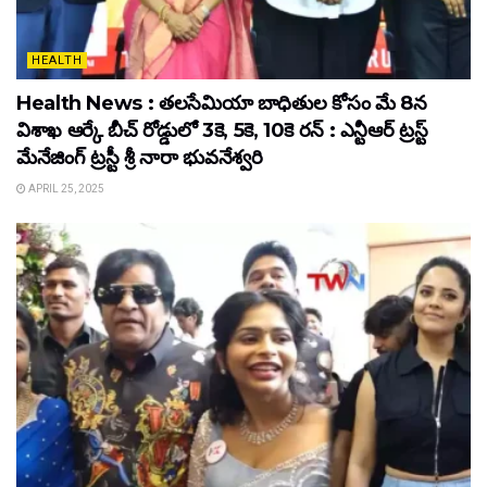
HEALTH
Health News : తలసేమియా బాధితుల కోసం మే 8న
విశాఖ ఆర్కే బీచ్‌ రోడ్డులో 3కె, 5కె, 10కె రన్‌ : ఎన్టీఆర్‌ ట్రస్ట్‌
మేనేజింగ్‌ ట్రస్టీ శ్రీ నారా భువనేశ్వరి
APRIL 25, 2025