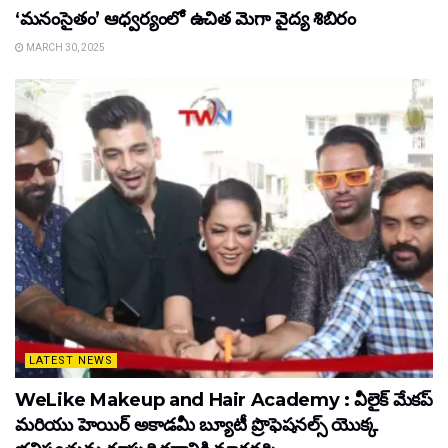
‘మనంసైతం’ ఆధ్వర్యంలో ఉచిత మెగా వైద్య శిబిరం
MARCH 30, 2025
LATEST NEWS
WeLike Makeup and Hair Academy : వీలైక్ మేకప్
మరియు హెయిర్ అకాడమీ బ్యూటీ ప్రొఫెషనల్స్ యొక్క