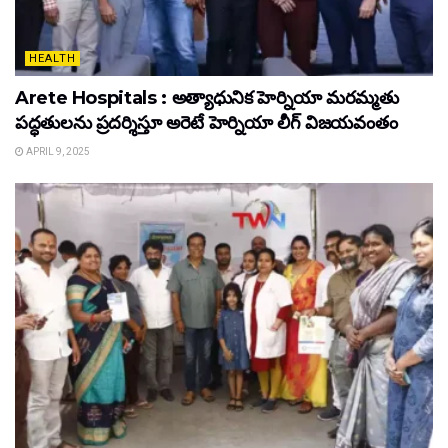
HEALTH
Arete Hospitals : అత్యాధునిక హెర్నియా మరమ్మతు
పద్ధతులను ప్రదర్శిస్తూ అరెటే హెర్నియా లీగ్ విజయవంతం
APRIL 9, 2025