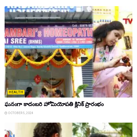
HEALTH
ఘ‌నంగా కాదంబ‌రి హోమియోపతి క్లినిక్ ప్రారంభం
OCTOBER 5, 2024