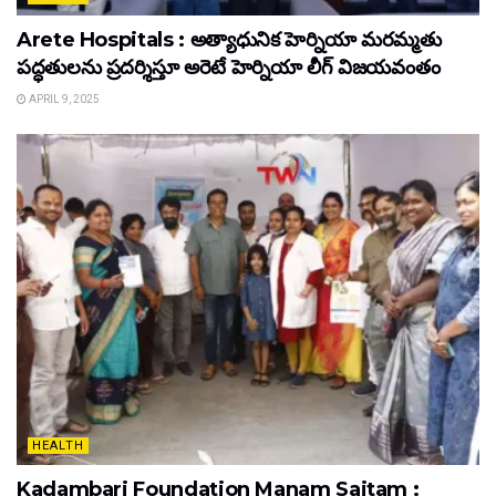
Arete Hospitals : అత్యాధునిక హెర్నియా మరమ్మతు
పద్ధతులను ప్రదర్శిస్తూ అరెటే హెర్నియా లీగ్ విజయవంతం
APRIL 9, 2025
HEALTH
Kadambari Foundation Manam Saitam :