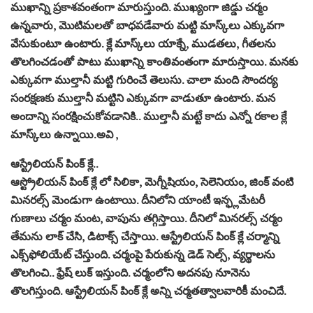
ముఖాన్ని ప్రకాశవంతంగా మారుస్తుంది. ముఖ్యంగా జిడ్డు చర్మం
ఉన్నవారు, మొటిమలతో బాధపడేవారు మట్టి మాస్క్‌లు ఎక్కువగా
వేసుకుంటూ ఉంటారు. క్లే మాస్క్‌లు యాక్నే, ముడతలు, గీతలను
తొలగించడంతో పాటు ముఖాన్ని కాంతివంతంగా మారుస్తాయి. మనకు
ఎక్కువగా ముల్తానీ మట్టి గురించే తెలుసు. చాలా మంది సౌందర్య
సంరక్షణకు ముల్తానీ మట్టిని ఎక్కువగా వాడుతూ ఉంటారు. మన
అందాన్ని సంరక్షించుకోవడానికి.. ముల్తానీ మట్టే కాదు ఎన్నో రకాల క్లే
మాస్క్‌లు ఉన్నాయి.అవి ,
ఆస్ట్రేలియన్‌ పింక్‌ క్లే..
ఆస్ట్రోలియన్‌ పింక్‌ క్లే లో సిలికా, మెగ్నీషియం, సెలెనియం, జింక్‌ వంటి
మినరల్స్‌ మెండుగా ఉంటాయి. దీనిలోని యాంటీ ఇన్ఫ్లమేటరీ
గుణాలు చర్మం మంట, వాపును తగ్గిస్తాయి. దీనిలో మినరల్స్‌ చర్మం
తేమను లాక్ చేసి, డిటాక్స్‌ చేస్తాయి. ఆస్ట్రేలియన్ పింక్ క్లే చర్మాన్ని
ఎక్స్‌ఫోలియేట్ చేస్తుంది. చర్మంపై పేరుకున్న డెడ్‌ సెల్స్‌, వ్యర్థాలను
తొలగించి.. ఫ్రేష్‌ లుక్‌ ఇస్తుంది. చర్మంలోని అదనపు నూనెను
తొలగిస్తుంది. ఆస్ట్రేలియన్‌ పింక్‌ క్లే అన్ని చర్మతత్వాలవారికీ మంచిదే.