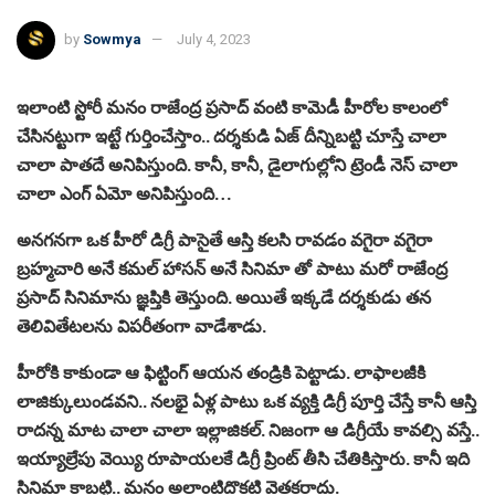
by
Sowmya
July 4, 2023
ఇలాంటి స్టోరీ మ‌నం రాజేంద్ర ప్ర‌సాద్ వంటి కామెడీ హీరోల కాలంలో
చేసిన‌ట్టుగా ఇట్టే గుర్తించేస్తాం.. ద‌ర్శ‌కుడి ఏజ్ దీన్నిబ‌ట్టి చూస్తే చాలా
చాలా పాత‌దే అనిపిస్తుంది. కానీ, కానీ, డైలాగుల్లోని ట్రెండీ నెస్ చాలా
చాలా ఎంగ్ ఏమో అనిపిస్తుంది…
అన‌గ‌న‌గా ఒక హీరో డిగ్రీ పాసైతే ఆస్తి క‌ల‌సి రావ‌డం వ‌గైరా వ‌గైరా
బ్ర‌హ్మ‌చారి అనే క‌మ‌ల్ హాస‌న్ అనే సినిమా తో పాటు మ‌రో రాజేంద్ర
ప్ర‌సాద్ సినిమాను జ్ఞ‌ప్తికి తెస్తుంది. అయితే ఇక్క‌డే ద‌ర్శ‌కుడు త‌న
తెలివితేట‌ల‌ను విప‌రీతంగా వాడేశాడు.
హీరోకి కాకుండా ఆ ఫిట్టింగ్ ఆయ‌న తండ్రికి పెట్టాడు. లాఫాల‌జీకి
లాజిక్కులుండ‌వ‌ని.. న‌ల‌భై ఏళ్ల పాటు ఒక వ్య‌క్తి డిగ్రీ పూర్తి చేస్తే కానీ ఆస్తి
రాద‌న్న మాట చాలా చాలా ఇల్లాజిక‌ల్. నిజంగా ఆ డిగ్రీయే కావ‌ల్సి వ‌స్తే..
ఇయ్యాల్రేపు వెయ్యి రూపాయ‌ల‌కే డిగ్రీ ప్రింట్ తీసి చేతికిస్తారు. కానీ ఇది
సినిమా కాబ‌ట్టి.. మ‌నం అలాంటిదొక‌టి వెత‌క‌రాదు.