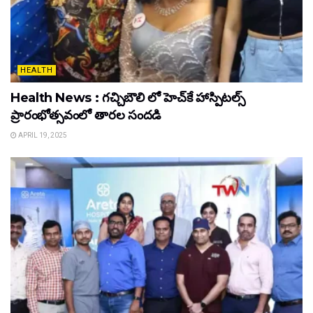
HEALTH
Health News : గచ్చిబౌలి లో హెచ్‌కే హాస్పిటల్స్
ప్రారంభోత్సవంలో తారల సందడి
APRIL 19, 2025