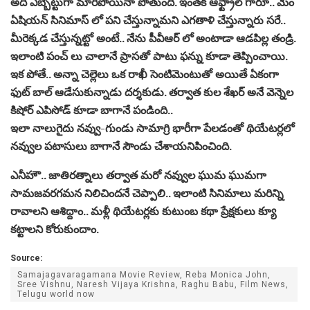
అది ఎబ్బెట్టుగా మారిపోయినా పోతుంది. ఇంత‌కీ ఆఫ్ట్రాల్ గారూ.. మేం
ఏషియ‌న్ సినిమాస్ లో ప‌ని చేస్తున్నామ‌ని ఎగ‌తాళి చేస్తున్నారు స‌రే..
మీరెక్క‌డ చేస్తున్న‌ట్టో అంటే.. నేను పీవీఆర్ లో అంటాడా ఆడ‌పిల్ల తండ్రి.
ఇలాంటి పంచ్ లు చాలానే ప్రాస‌తో పాటు ఫ‌న్ను కూడా తెప్పించాయి.
ఇక పోతే.. అన్నా చెల్లెలు ఒక రాఖీ సెంటిమెంటుతో అయితే ఏకంగా
ఫుట్ బాల్ ఆడేసుకున్నాడు ద‌ర్శ‌కుడు. త‌ర్వాత కుల శేఖ‌ర్ అనే వెన్నెల
కిషోర్ ఎపిసోడ్ కూడా బాగానే పండింది..
ఇలా నాలుగైదు న‌వ్వు-గుండు సామాగ్రి భారీగా పేల‌డంతో థియేట‌ర్ల‌లో
న‌వ్వుల ప‌టాసులు బాగానే సౌండు చేశాయ‌నిపించింది.
ఎనీహౌ.. జాతిర‌త్నాలు త‌ర్వాత మ‌రో న‌వ్వుల ఘుమ ఘుమ‌గా
సామ‌జ‌వ‌ర‌గ‌మ‌న నిలిచింద‌నే చెప్పాలి.. ఇలాంటి సినిమాలు మ‌రిన్ని
రావాల‌ని ఆశిద్దాం.. మ‌ళ్లీ థియేట‌ర్ల‌కు కుటుంబ క‌థా ప్రేక్ష‌కులు క్యూ
క‌ట్టాల‌ని కోరుకుందాం.
Source:
Samajagavaragamana Movie Review, Reba Monica John,
Sree Vishnu, Naresh Vijaya Krishna, Raghu Babu, Film News,
Telugu world now