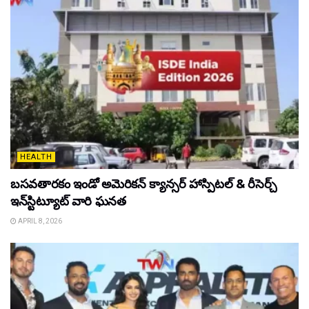
HEALTH
బసవతారకం ఇండో అమెరికన్ క్యాన్సర్ హాస్పిటల్ & రీసెర్చ్
ఇన్‌స్టిట్యూట్ వారి ఘనత
APRIL 8, 2026