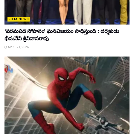
FILM NEWS
‘పరమపద సోపానం’ ఘనవిజయం సాధిస్తుంది : దర్శకుడు
భీమనేని శ్రీనివాసరావు
APRIL 21, 2026