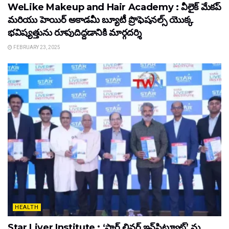
WeLike Makeup and Hair Academy : వీలైక్ మేకప్
మరియు హెయిర్ అకాడమీ బ్యూటీ ప్రొఫెషనల్స్ యొక్క
భవిష్యత్తును రూపుదిద్దడానికి మార్గదర్శి
FEBRUARY 23, 2025
HEALTH
Star Liver Institute : ‘స్టార్ లివర్ ఇన్‌స్టిట్యూట్’ ను