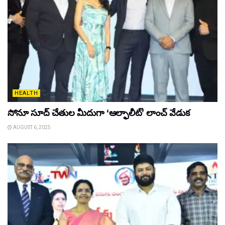
HEALTH
సోనూ సూద్ చేతుల మీదుగా ‘ఆల్ఫాలీట్’ లాంచ్ వేడుక
AUGUST 6, 2025