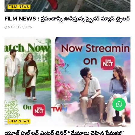
FILM NEWS
FILM NEWS : ప్రపంచాన్ని ఊపేస్తున్న స్పైడర్ మ్యాన్ ట్రైలర్
MARCH 27, 2026
FILM NEWS
యూత్ ఫుల్ లవ్ ఎంటర్ టైనర్ “మేఘాలు చెప్పిన ప్రేమకథ”