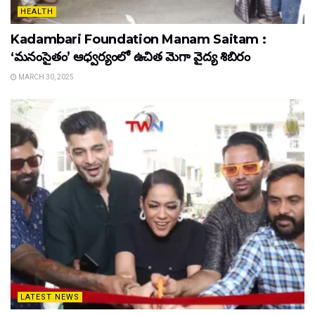
HEALTH
Kadambari Foundation Manam Saitam :
‘మనంసైతం’ ఆధ్వర్యంలో ఉచిత మెగా వైద్య శిబిరం
MARCH 30, 2025
LATEST NEWS