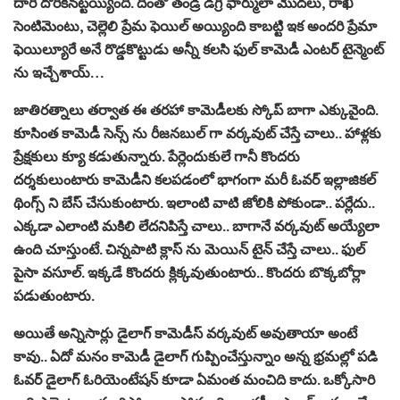
దారి దొరికిన‌ట్ట‌య్యింది. దీంతో తండ్రి డిగ్రీ ఫార్ములా మొద‌లు, రాఖీ
సెంటిమెంటు, చెల్లెలి ప్రేమ ఫెయిల్ అయ్యింది కాబ‌ట్టి ఇక అంద‌రి ప్రేమా
ఫెయిల్యూరే అనే రొడ్డ‌కొట్టుడు అన్నీ క‌ల‌సి ఫుల్ కామెడీ ఎంట‌ర్ టైన్మెంట్
ను ఇచ్చేశాయ్…
జాతిర‌త్నాలు త‌ర్వాత ఈ త‌ర‌హా కామెడీల‌కు స్కోప్ బాగా ఎక్కువైంది.
కూసింత కామెడీ సెన్స్ ను రీజ‌న‌బుల్ గా వ‌ర్క‌వుట్ చేస్తే చాలు.. హాళ్ల‌కు
ప్రేక్ష‌కులు క్యూ క‌డుతున్నారు. పేర్లెందుకులే గానీ కొంద‌రు
ద‌ర్శ‌కులుంటారు కామెడీని క‌ల‌ప‌డంలో భాగంగా మ‌రీ ఓవ‌ర్ ఇల్లాజిక‌ల్
థింగ్స్ ని బేస్ చేసుకుంటారు. ఇలాంటి వాటి జోలికి పోకుండా.. ప‌ర్లేదు..
ఎక్క‌డా ఎలాంటి మ‌కిలి లేద‌నిపిస్తే చాలు.. బాగానే వ‌ర్క‌వుట్ అయ్యేలా
ఉంది చూస్తుంటే. చిన్న‌పాటి క్లాస్ ను మెయిన్ టైన్ చేస్తే చాలు.. ఫుల్
పైసా వ‌సూల్. ఇక్క‌డే కొంద‌రు క్లిక్క‌వుతుంటారు.. కొంద‌రు బొక్క‌బోర్లా
ప‌డుతుంటారు.
అయితే అన్నిసార్లు డైలాగ్ కామెడీస్ వ‌ర్క‌వుట్ అవుతాయా అంటే
కావు.. ఏదో మ‌నం కామెడీ డైలాగ్ గుప్పించేస్తున్నాం అన్న భ్ర‌మ‌ల్లో ప‌డి
ఓవ‌ర్ డైలాగ్ ఓరియెంటేష‌న్ కూడా ఏమంత మంచిది కాదు. ఒక్కోసారి