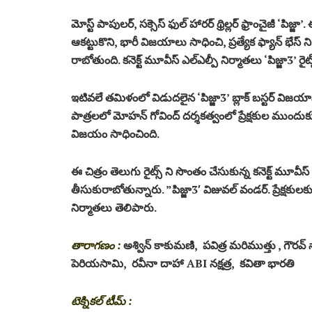
మోస్ట్ పాపులర్, సక్సెస్ ఫుల్ హారర్ థ్రిల్లర్ ఫ్రాంచైజీ ‘పిజ్జ
ఆకట్టుకొని, భారీ విజయాలు సాధించి, ప్రత్యేక ఫ్యాన్ భేస్ 
రాబోతుంది. కనెక్ట్ మూవీస్ ఎల్ఎల్పీ నిర్మాతలు ‘పిజ్జా3’ రై
ఇటివలే తమిళంలో విడుదలైన ‘పిజ్జా3’ బ్లాక్ బస్టర్ విజయా
పాత్రలలో మోహన్ గోవింద్ దర్శకత్వంలో ప్రేక్షకుల ముందుకు 
విజయం సాధించింది.
ఈ చిత్రం తెలుగు రైట్స్ ని సొంతం చేసుకున్న కనెక్ట్ మూవీస్ 
తీసుకురాబోతున్నారు. ”పిజ్జా3′ విజువల్ వండర్. ప్రేక్షకులకు 
నిర్మాతలు తెలిపారు.
తారాగణం :
అశ్విన్ కాకుమణి, పవిత్ర మరిముత్తు , గౌర
పెరియసామి, రవీనా దాహా ABI నక్షత్ర, కవితా భారతి
టెక్నికల్ టీమ్ :