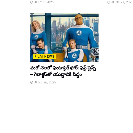
JULY 1, 2025
JUNE 27, 2025
FILM NEWS
మరో నెలలో ఫెంటాస్టిక్ ఫోర్: ఫస్ట్ స్టెప్స్
– గెలాక్టస్‌తో యుద్ధానికి సిద్ధం
JUNE 26, 2025