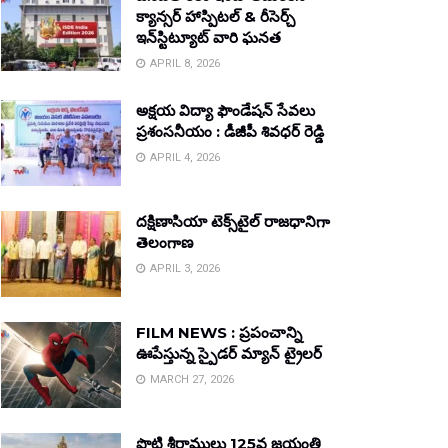
క్యాన్సర్ హాస్పిటల్ & రీసెర్చ్
ఇన్‌స్టిట్యూట్ వారి ఘనత
APRIL 8, 2026
అక్షయ విద్యా ఫౌండేషన్ సేవలు
ప్రశంసనీయం : డీజీపీ శివధర్ రెడ్డి
APRIL 4, 2026
దక్షిణాసియా టెక్స్‌టైల్ రాజధానిగా
తెలంగాణ
APRIL 3, 2026
FILM NEWS : ప్రపంచాన్ని
ఊపేస్తున్న స్పైడర్ మ్యాన్ ట్రైలర్
MARCH 27, 2026
పొట్టి శ్రీరాములు 125వ జయంతి