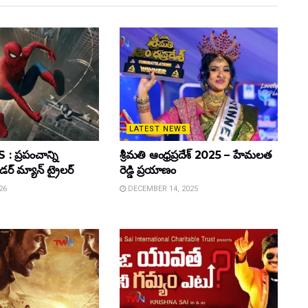
LATEST NEWS
 ప్రపంచాన్ని
శ్రీమతి ఆంధ్రప్రదేశ్ 2025 – హేమలత
ైడర్ మ్యాన్ ట్రైలర్
రెడ్డి ప్రయాణం
26
DECEMBER 14, 2025