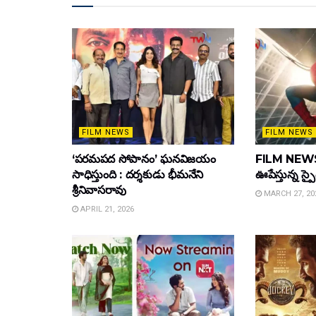
FILM NEWS
FILM NEWS
‘పరమపద సోపానం’ ఘనవిజయం
FILM NEWS :
సాధిస్తుంది : దర్శకుడు భీమనేని
ఊపేస్తున్న స్ప
శ్రీనివాసరావు
MARCH 27, 20
APRIL 21, 2026