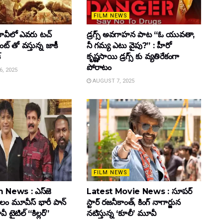
FILM NEWS
వీలో ఎవరు టచ్
డ్రగ్స్ అవగాహన పాట “ఓ యువతా,
్ తో వస్తున్న జాకీ
నీ గమ్య ఎటు వైపు?” : హీరో
్
కృష్ణసాయి డ్రగ్స్ కు వ్యతిరేకంగా
పోరాటం
, 2025
AUGUST 7, 2025
FILM NEWS
 News : ఎస్‌జె
Latest Movie News : సూపర్
కులం మూవీస్‌ భారీ పాన్‌
స్టార్ రజనీకాంత్, కింగ్ నాగార్జున
ైటిల్ “కిల్లర్”
నటిస్తున్న ‘కూలీ’ మూవీ