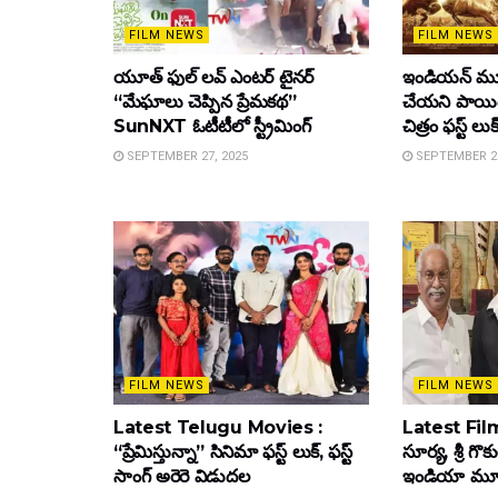
FILM NEWS
FILM NEWS
యూత్ ఫుల్ లవ్ ఎంటర్ టైనర్
ఇండియన్ మూ
“మేఘాలు చెప్పిన ప్రేమకథ”
చేయని పాయింట
SunNXT ఓటీటీలో స్ట్రీమింగ్
చిత్రం ఫస్ట్ లుక
SEPTEMBER 27, 2025
SEPTEMBER 26
FILM NEWS
FILM NEWS
Latest Telugu Movies :
Latest Film
“ప్రేమిస్తున్నా” సినిమా ఫస్ట్ లుక్, ఫస్ట్
సూర్య, శ్రీ గొ
సాంగ్ అరెరె విడుదల
ఇండియా మూవీ ట