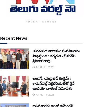
ADVERTISEMENT
Recent News
‘పరమపద సోపానం’ ఘనవిజయం
సాధిస్తుంది : దర్శకుడు భీమనేని
శ్రీనివాసరావు
APRIL 21, 2026
లండన్, యునైటెడ్ కింగ్డమ్ :
కామన్‌వెల్త్ సెక్రటేరియట్‌తో గ్రీన్
ఇండియా చాలెంజ్ సమావేశం
APRIL 19, 2026
బసవతారకం ఇండో అమెరికన్