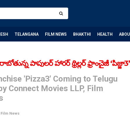
DESH
TELANGANA
FILM NEWS
BHAKTHI
HEALTH
ABOU
ోతున్న పాపులర్ హారర్ థ్రిల్లర్ ఫ్రాంచైజీ ‘పిజ్జా3’
nchise 'Pizza3' Coming to Telugu
by Connect Movies LLP, Film
s
,
Film News