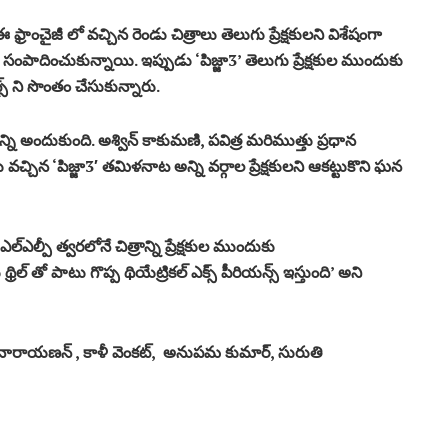
ా’. ఈ ఫ్రాంచైజీ లో వచ్చిన రెండు చిత్రాలు తెలుగు ప్రేక్షకులని విశేషంగా
ని సంపాదించుకున్నాయి. ఇప్పుడు ‘పిజ్జా3’ తెలుగు ప్రేక్షకుల ముందుకు
ట్స్ ని సొంతం చేసుకున్నారు.
న్ని అందుకుంది. అశ్విన్ కాకుమణి, పవిత్ర మరిముత్తు ప్రధాన
వచ్చిన ‘పిజ్జా3′ తమిళనాట అన్ని వర్గాల ప్రేక్షకులని ఆకట్టుకొని ఘన
ఎల్ఎల్పీ త్వరలోనే చిత్రాన్ని ప్రేక్షకుల ముందుకు
థ్రిల్ తో పాటు గొప్ప థియేట్రికల్ ఎక్స్ పీరియన్స్ ఇస్తుంది’ అని
వ్ నారాయణన్ , కాళీ వెంకట్, అనుపమ కుమార్, సురుతి