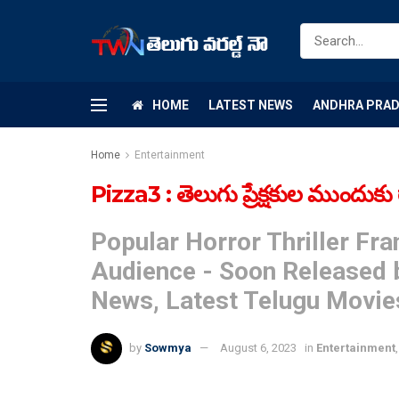
HOME
LATEST NEWS
ANDHRA PRA
Home
Entertainment
Pizza3 : తెలుగు ప్రేక్షకుల ముందుకు రాబ
Popular Horror Thriller Fra
Audience - Soon Released 
News, Latest Telugu Movie
by
Sowmya
August 6, 2023
in
Entertainment