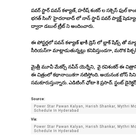
పవర్ స్టార్ పవన్ కళ్యాణ్, హరీష్ శంకర్ ల సక్సెస్ ఫుల్ కాంబి
భగత్ సింగ్’ హైదరాబాద్ లో నాన్ స్టాప్ పవర్ ప్యాక్డ్ షెడ్య
ద్వారా డబుల్ ట్రీట్‌ ని అందించారు.
ఈ పోస్టర్లలో పవన్ కళ్యాణ్ ఖాకీ డ్రెస్ లో బ్లాక్ షేడ్స్ తో మ
సీరియస్‌గా మాట్లాడుతున్నట్లు కనిపిస్తుండగా, మరొక పిక్
మైత్రీ మూవీ మేకర్స్‌ నవీన్ యెర్నేని, వై రవిశంకర్ ఈ చిత్రాన్ని
ఈ చిత్రంలో కథానాయికగా నటిస్తోంది. అయనంక బోస్ సినిమాటోగ్ర
సమకూరుస్తున్నారు. ఎడిటింగ్ ఛోటా కె ప్రసాద్. స్టంట్ డైరెక్టర
Source:
Power Star Pawan Kalyan, Harish Shankar, Mythri 
Schedule In Hyderabad
Via:
Power Star Pawan Kalyan, Harish Shankar, Mythri 
Schedule In Hyderabad