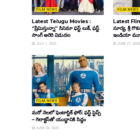
FILM NEWS
FILM NEWS
Latest Telugu Movies :
Latest Film
“ప్రేమిస్తున్నా” సినిమా ఫస్ట్ లుక్, ఫస్ట్
సూర్య, శ్రీ గొ
సాంగ్ అరెరె విడుదల
ఇండియా మూవీ ట
JULY 1, 2025
JUNE 27, 2025
FILM NEWS
మరో నెలలో ఫెంటాస్టిక్ ఫోర్: ఫస్ట్ స్టెప్స్
– గెలాక్టస్‌తో యుద్ధానికి సిద్ధం
JUNE 26, 2025