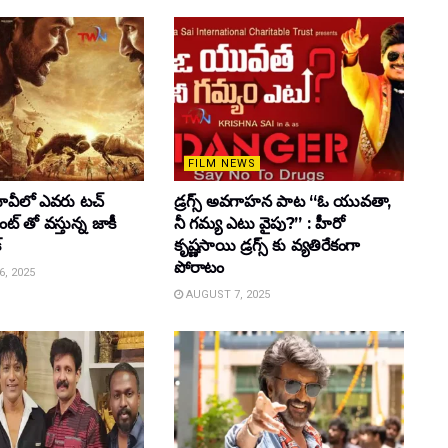
FILM NEWS
వీలో ఎవరు టచ్
డ్రగ్స్ అవగాహన పాట “ఓ యువతా,
్ తో వస్తున్న జాకీ
నీ గమ్య ఎటు వైపు?” : హీరో
్
కృష్ణసాయి డ్రగ్స్ కు వ్యతిరేకంగా
పోరాటం
, 2025
AUGUST 7, 2025