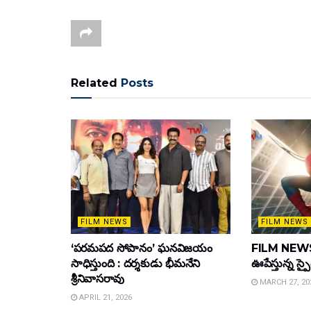
Related
Posts
FILM NEWS
FILM NEWS
‘పరమపద సోపానం’ ఘనవిజయం
FILM NEWS :
సాధిస్తుంది : దర్శకుడు భీమనేని
ఊపేస్తున్న స్ప
శ్రీనివాసరావు
MARCH 27, 20
APRIL 21, 2026