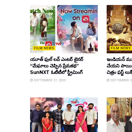
FILM NEWS
FILM NEWS
యూత్ ఫుల్ లవ్ ఎంటర్ టైనర్
ఇండియన్ మూ
“మేఘాలు చెప్పిన ప్రేమకథ”
చేయని పాయింట
SunNXT ఓటీటీలో స్ట్రీమింగ్
చిత్రం ఫస్ట్ లుక
SEPTEMBER 27, 2025
SEPTEMBER 26