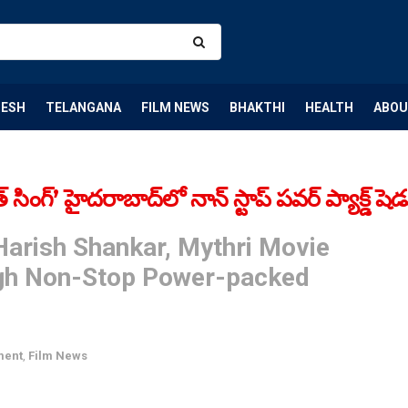
DESH
TELANGANA
FILM NEWS
BHAKTHI
HEALTH
ABOU
 సింగ్’ హైదరాబాద్‌లో నాన్ స్టాప్ పవర్ ప్యాక్డ్ షెడ
Harish Shankar, Mythri Movie
gh Non-Stop Power-packed
ment
,
Film News