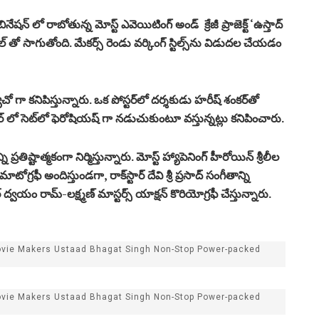
నేషన్ లో రాబోతున్న మోస్ట్ ఎవెయిటింగ్ అండ్ క్రేజీ ప్రాజెక్ట్ ‘ఉస్తాద్
ూల్ తో సాగుతోంది. మేకర్స్ రెండు వర్కింగ్ స్టిల్స్‌ను విడుదల చేయడం
్యాచో గా కనిపిస్తున్నారు. ఒక పోస్టర్‌లో దర్శకుడు హరీష్ శంకర్‌తో
చర్ లో సెట్‌లో ఫెరోషియష్ గా నడుచుకుంటూ వస్తున్నట్లు కనిపించారు.
 ప్రతిష్టాత్మకంగా నిర్మిస్తున్నారు. మోస్ట్ హ్యాపెనింగ్ హీరోయిన్ శ్రీలీల
ఫీ అందిస్తుండగా, రాక్‌స్టార్ దేవి శ్రీ ప్రసాద్ సంగీతాన్ని
్ ద్వయం రామ్-లక్ష్మణ్ మాస్టర్స్ యాక్షన్ కొరియోగ్రఫీ చేస్తున్నారు.
Movie Makers Ustaad Bhagat Singh Non-Stop Power-packed
Movie Makers Ustaad Bhagat Singh Non-Stop Power-packed