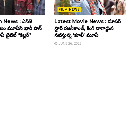
FILM NEWS
 News : ఎస్‌జె
Latest Movie News : సూపర్
కులం మూవీస్‌ భారీ పాన్‌
స్టార్ రజనీకాంత్, కింగ్ నాగార్జున
ైటిల్ “కిల్లర్”
నటిస్తున్న ‘కూలీ’ మూవీ
JUNE 26, 2025