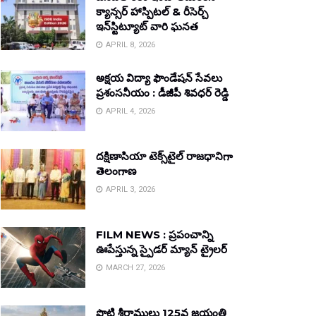
క్యాన్సర్ హాస్పిటల్ & రీసెర్చ్
ఇన్‌స్టిట్యూట్ వారి ఘనత
APRIL 8, 2026
అక్షయ విద్యా ఫౌండేషన్ సేవలు
ప్రశంసనీయం : డీజీపీ శివధర్ రెడ్డి
APRIL 4, 2026
దక్షిణాసియా టెక్స్‌టైల్ రాజధానిగా
తెలంగాణ
APRIL 3, 2026
FILM NEWS : ప్రపంచాన్ని
ఊపేస్తున్న స్పైడర్ మ్యాన్ ట్రైలర్
MARCH 27, 2026
పొట్టి శ్రీరాములు 125వ జయంతి