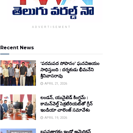
ADVERTISEMENT
Recent News
‘పరమపద సోపానం’ ఘనవిజయం
సాధిస్తుంది : దర్శకుడు భీమనేని
శ్రీనివాసరావు
APRIL 21, 2026
లండన్, యునైటెడ్ కింగ్డమ్ :
కామన్‌వెల్త్ సెక్రటేరియట్‌తో గ్రీన్
ఇండియా చాలెంజ్ సమావేశం
APRIL 19, 2026
బసవతారకం ఇండో అమెరికన్