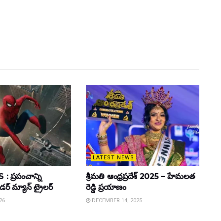
LATEST NEWS
 ప్రపంచాన్ని
శ్రీమతి ఆంధ్రప్రదేశ్ 2025 – హేమలత
ైడర్ మ్యాన్ ట్రైలర్
రెడ్డి ప్రయాణం
26
DECEMBER 14, 2025