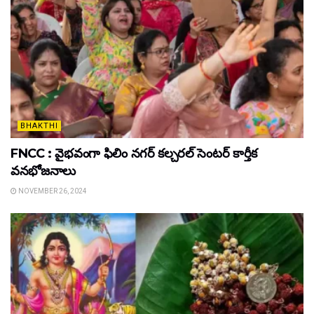
BHAKTHI
FNCC : వైభవంగా ఫిలిం నగర్ కల్చరల్ సెంటర్ కార్తీక
వనభోజనాలు
NOVEMBER 26, 2024