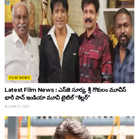
FILM NEWS
Latest Film News : ఎస్‌జె సూర్య, శ్రీ గొకులం మూవీస్‌
భారీ పాన్‌ ఇండియా మూవీ టైటిల్ “కిల్లర్”
JUNE 27, 2025