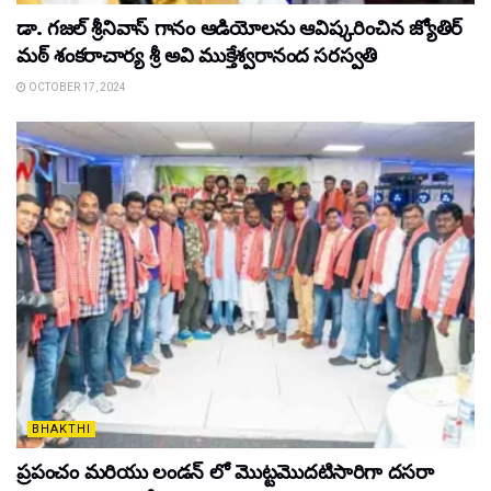
డా. గజల్ శ్రీనివాస్ గానం ఆడియోలను ఆవిష్కరించిన జ్యోతిర్
మఠ్ శంకరాచార్య శ్రీ అవి ముక్తేశ్వరానంద సరస్వతి
OCTOBER 17, 2024
BHAKTHI
ప్రపంచం మరియు లండన్ లో మొట్టమొదటిసారిగా దసరా