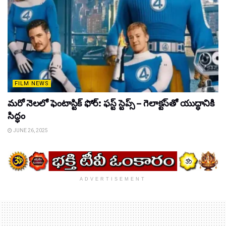
FILM NEWS
మరో నెలలో ఫెంటాస్టిక్ ఫోర్: ఫస్ట్ స్టెప్స్ – గెలాక్టస్‌తో యుద్ధానికి
సిద్ధం
JUNE 26, 2025
ADVERTISEMENT