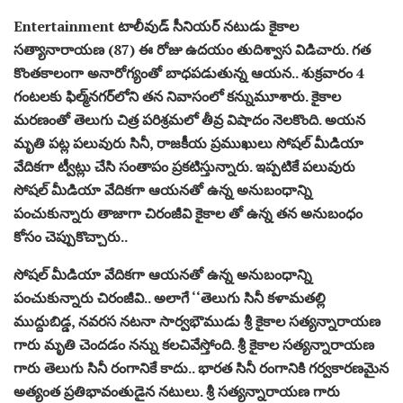
Entertainment టాలీవుడ్ సీనియర్ నటుడు కైకాల
సత్యానారాయణ (87) ఈ రోజు ఉదయం తుదిశ్వాస విడిచారు. గత
కొంతకాలంగా అనారోగ్యంతో బాధపడుతున్న ఆయన.. శుక్రవారం 4
గంటలకు ఫిల్మ్‌నగర్‌లోని తన నివాసంలో కన్నుమూశారు. కైకాల
మరణంతో తెలుగు చిత్ర పరిశ్రమలో తీవ్ర విషాదం నెలకొంది. అయన
మృతి పట్ల పలువురు సినీ, రాజకీయ ప్రముఖులు సోషల్‌ మీడియా
వేదికగా ట్వీట్లు చేసి సంతాపం ప్రకటిస్తున్నారు. ఇప్పటికే పలువురు
సోషల్ మీడియా వేదికగా ఆయనతో ఉన్న అనుబంధాన్ని
పంచుకున్నారు తాజాగా చిరంజీవి కైకాల తో ఉన్న తన అనుబంధం
కోసం చెప్పుకొచ్చారు..
సోషల్ మీడియా వేదికగా ఆయనతో ఉన్న అనుబంధాన్ని
పంచుకున్నారు చిరంజీవి.. అలాగే ‘‘తెలుగు సినీ కళామతల్లి
ముద్దుబిడ్డ, నవరస నటనా సార్వభౌముడు శ్రీ కైకాల సత్యన్నారాయణ
గారు మృతి చెందడం నన్ను కలచివేస్తోంది. శ్రీ కైకాల సత్యన్నారాయణ
గారు తెలుగు సినీ రంగానికే కాదు.. భారత సినీ రంగానికి గర్వకారణమైన
అత్యంత ప్రతిభావంతుడైన నటులు. శ్రీ సత్యన్నారాయణ గారు