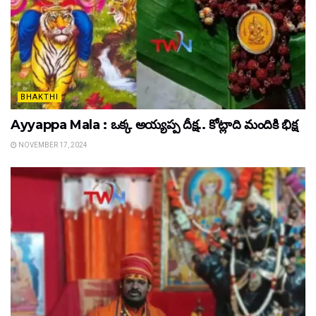
BHAKTHI
Ayyappa Mala : ఒక్క అయ్యప్ప దీక్ష.. కోట్లాది మందికి భిక్ష
NOVEMBER 17, 2024