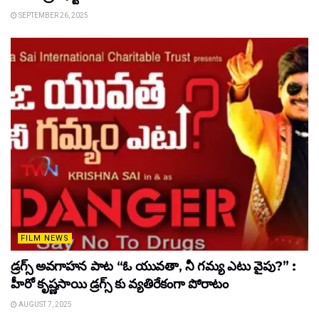
SEPTEMBER 26, 2025
FILM NEWS
డ్రగ్స్ అవగాహన పాట “ఓ యువతా, నీ గమ్య ఎటు వైపు?” :
హీరో కృష్ణసాయి డ్రగ్స్ కు వ్యతిరేకంగా పోరాటం
AUGUST 7, 2025