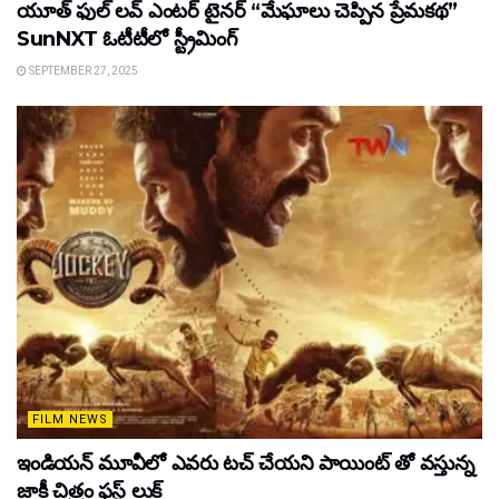
యూత్ ఫుల్ లవ్ ఎంటర్ టైనర్ “మేఘాలు చెప్పిన ప్రేమకథ”
SunNXT ఓటీటీలో స్ట్రీమింగ్
SEPTEMBER 27, 2025
FILM NEWS
ఇండియన్ మూవీలో ఎవరు టచ్ చేయని పాయింట్ తో వస్తున్న
జాకీ చిత్రం ఫస్ట్ లుక్