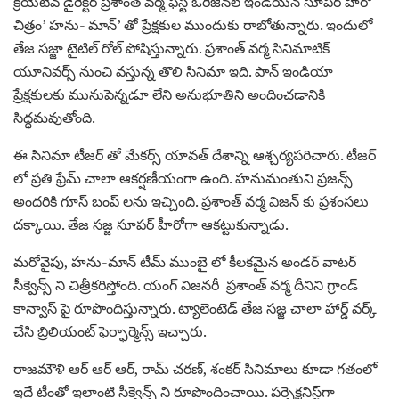
క్రియేటివ్ డైరెక్టర్ ప్రశాంత్ వర్మ ఫస్ట్ ఒరిజినల్ ఇండియన్ సూపర్ హీరో
చిత్రం’ హను- మాన్‌’ తో ప్రేక్షకుల ముందుకు రాబోతున్నారు. ఇందులో
తేజ సజ్జా టైటిల్ రోల్ పోషిస్తున్నారు. ప్రశాంత్ వర్మ సినిమాటిక్
యూనివర్స్ నుంచి వస్తున్న తొలి సినిమా ఇది. పాన్ ఇండియా
ప్రేక్షకులకు మునుపెన్నడూ లేని అనుభూతిని అందించడానికి
సిద్ధమవుతోంది.
ఈ సినిమా టీజర్‌ తో మేకర్స్ యావత్ దేశాన్ని ఆశ్చర్యపరిచారు. టీజర్
లో ప్రతి ఫ్రేమ్ చాలా ఆకర్షణీయంగా ఉంది. హనుమంతుని ప్రజన్స్
అందరికి గూస్‌ బంప్‌ లను ఇచ్చింది. ప్రశాంత్ వర్మ విజన్ కు ప్రశంసలు
దక్కాయి. తేజ సజ్జ సూపర్ హీరోగా ఆకట్టుకున్నాడు.
మరోవైపు, హను-మాన్ టీమ్ ముంబై లో కీలకమైన అండర్ వాటర్
సీక్వెన్స్ ని చిత్రీకరిస్తోంది. యంగ్ విజనరీ ప్రశాంత్ వర్మ దీనిని గ్రాండ్
కాన్వాస్‌ పై రూపొందిస్తున్నారు. ట్యాలెంటెడ్ తేజ సజ్జ చాలా హార్డ్ వర్క్
చేసి బ్రిలియంట్ ఫెర్ఫార్మెన్స్ ఇచ్చారు.
రాజమౌళి ఆర్ ఆర్ ఆర్, రామ్ చరణ్, శంకర్ సినిమాలు కూడా గతంలో
ఇదే టీంతో ఇలాంటి సీక్వెన్స్ ని రూపొందించాయి. పర్ఫెక్షనిస్ట్‌గా