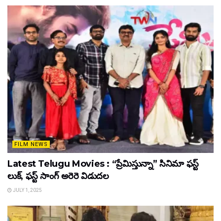
FILM NEWS
Latest Telugu Movies : “ప్రేమిస్తున్నా” సినిమా ఫస్ట్
లుక్, ఫస్ట్ సాంగ్ అరెరె విడుదల
JULY 1, 2025