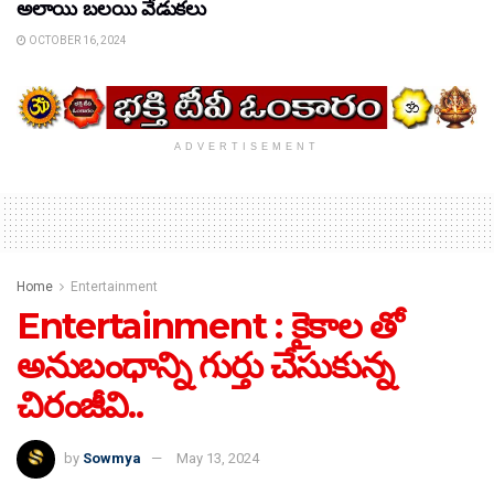
అలాయి బలయి వేడుకలు
OCTOBER 16, 2024
ADVERTISEMENT
Home
Entertainment
Entertainment : కైకాల తో
అనుబంధాన్ని గుర్తు చేసుకున్న
చిరంజీవి..
by
Sowmya
May 13, 2024