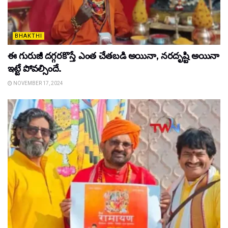
BHAKTHI
ఈ గురుజీ ద‌గ్గ‌రకొస్తే ఎంత చేత‌బ‌డి అయినా, న‌ర‌దృష్టి అయినా
ఇట్టే పోవ‌ల్సిందే.
NOVEMBER 17, 2024