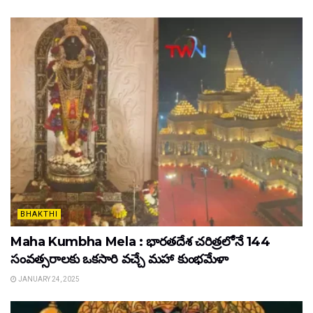
BHAKTHI
Maha Kumbha Mela : భారతదేశ చరిత్రలోనే 144
సంవత్సరాలకు ఒకసారి వచ్చే మహా కుంభమేళా
JANUARY 24, 2025