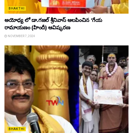
BHAKTHI
అయోధ్య లో డా.గజల్ శ్రీనివాస్ ఆలపించిన ‘గేయ
రామాయణం (హిందీ) ఆవిష్కరణ
NOVEMBER 7, 2024
BHAKTHI