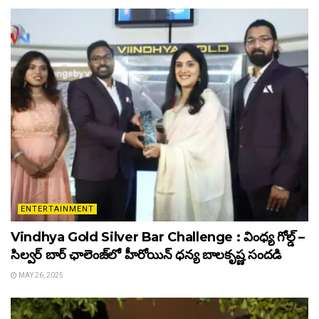
ENTERTAINMENT
Vindhya Gold Silver Bar Challenge : వింధ్య గోల్డ్ –
సిల్వర్ బార్ ఛాలెంజ్‌లో హీరోయిన్ ధ‌న్య బాల‌కృష్ణ‌ సందడి
MAY 26, 2025