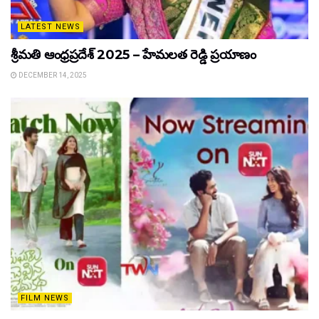
LATEST NEWS
శ్రీమతి ఆంధ్రప్రదేశ్ 2025 – హేమలత రెడ్డి ప్రయాణం
DECEMBER 14, 2025
FILM NEWS