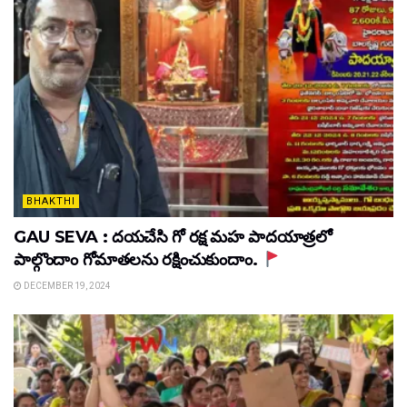
BHAKTHI
GAU SEVA : దయచేసి గో రక్ష మహ పాదయాత్రలో
పాల్గొందాం గోమాతలను రక్షించుకుందాం.
DECEMBER 19, 2024