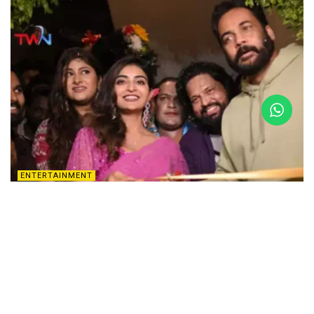
ENTERTAINMENT
Gismat Jail Mandi Gowlidoddy : గౌలిదొడ్డిలో
‘జిస్మత్ జైలు మండి’ 15వ బ్రాంచ్ గ్రాండ్ లాంచ్
MAY 18, 2025