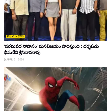
FILM NEWS
‘పరమపద సోపానం’ ఘనవిజయం సాధిస్తుంది : దర్శకుడు
భీమనేని శ్రీనివాసరావు
APRIL 21, 2026