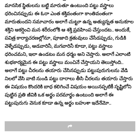
మానసిక స్థితులను బట్టి మారుతూ ఉంటుంది పట్టు వస్త్రాలు
ధరించినప్పుడు ఈ ఓరా ఎంత శక్తివంతంగా కాంతివంతంగా
మారుతుందని సమాచారం అలాగే చుట్టూ ఉన్న అత్యున్నత అనుకూల
శక్తిని ఆకర్షించి మన శరీరంలోకి ఆ శక్తి ప్రవహింప చేస్తుందట.. అందుకే,
పవిత్ర కార్యాచరణల్లోనూ, పూజాది క్రతువులు చేసేడప్పుడు, గుడికి
వెళ్ళేడప్పుడు, ఆడవారినీ, మగవారినీ కూడా, పట్టు వస్త్రాలు
ధరించమని, ఇలా ఉండటం మన ధర్మం అని చెప్తారు. అలాగే ఎలాంటి
శుభకార్యమైన ఈ పట్టు వస్త్రాలు మంచినే చేస్తాయని తెలుస్తోంది..
అలాగే పట్టు చీరలను తయారు చేసినప్పుడు పట్టుపురుగులను వేడి
నిలలో వేసి వాటి నుండి పట్టు దారాలు తీసి చీరలను తయారు చేస్తారు
ఈ విషయం కొందరికి బాధ కలిగించే విషయం అయినప్పటికీ సృష్టిలోని
పుట్టిన ప్రతి జీవికి ఒక అర్థం పరమార్థం ఉంటుంది అలాగే ఈ
పట్టుపురుగు వెనుక కూడా ఉన్న అర్థం బహుశా ఇదేనేమో..