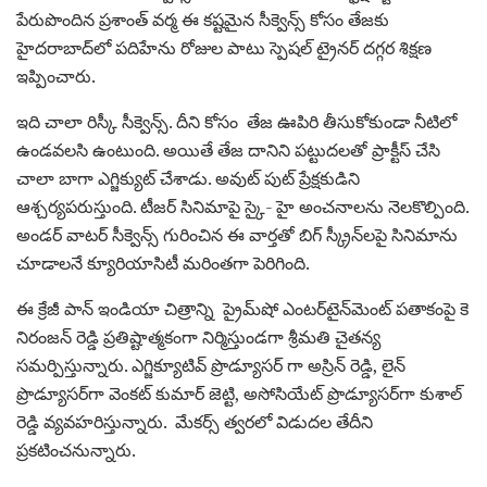
పేరుపొందిన ప్రశాంత్ వర్మ ఈ కష్టమైన సీక్వెన్స్ కోసం తేజకు
హైదరాబాద్‌లో పదిహేను రోజుల పాటు స్పెషల్ ట్రైనర్ దగ్గర శిక్షణ
ఇప్పించారు.
ఇది చాలా రిస్కీ సీక్వెన్స్. దీని కోసం తేజ ఊపిరి తీసుకోకుండా నీటిలో
ఉండవలసి ఉంటుంది. అయితే తేజ దానిని పట్టుదలతో ప్రాక్టీస్ చేసి
చాలా బాగా ఎగ్జిక్యుట్ చేశాడు. అవుట్‌ పుట్ ప్రేక్షకుడిని
ఆశ్చర్యపరుస్తుంది. టీజర్ సినిమాపై స్కై- హై అంచనాలను నెలకొల్పింది.
అండర్ వాటర్ సీక్వెన్స్ గురించిన ఈ వార్తతో బిగ్ స్క్రీన్‌లపై సినిమాను
చూడాలనే క్యూరియాసిటీ మరింతగా పెరిగింది.
ఈ క్రేజీ పాన్ ఇండియా చిత్రాన్ని ప్రైమ్‌షో ఎంటర్‌టైన్‌మెంట్ పతాకంపై కె
నిరంజన్ రెడ్డి ప్రతిష్టాత్మకంగా నిర్మిస్తుండగా శ్రీమతి చైతన్య
సమర్పిస్తున్నారు. ఎగ్జిక్యూటివ్ ప్రొడ్యూసర్‌ గా అస్రిన్ రెడ్డి, లైన్
ప్రొడ్యూసర్‌గా వెంకట్ కుమార్ జెట్టి, అసోసియేట్ ప్రొడ్యూసర్‌గా కుశాల్
రెడ్డి వ్యవహరిస్తున్నారు. మేకర్స్ త్వరలో విడుదల తేదీని
ప్రకటించనున్నారు.