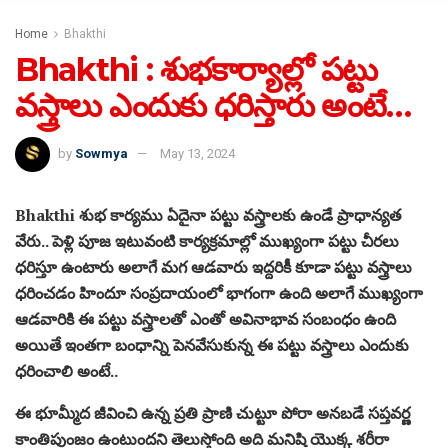
Home
Bhakthi
Bhakthi : శుభకార్యాల్లో పట్టు
వస్త్రాలు ఎందుకు ధరిస్తారు అంటే…
by
Sowmya
May 13, 2024
Bhakthi శుభ కార్యము ఏదైనా పట్టు వస్త్రాలకు ఉండే ప్రాధాన్యత
వేరు.. పెళ్లి పూజ ఇటువంటి కార్యక్రమాల్లో ముఖ్యంగా పట్టు చీరలు
ధరిస్తూ ఉంటారు అలాగే మగ ఆడవారు ఇద్దరికీ కూడా పట్టు వస్త్రాలు
ధరించడం హిందూ సంప్రదాయంలో భాగంగా ఉంది అలాగే ముఖ్యంగా
ఆడవారికి ఈ పట్టు వస్త్రాలతో ఎంతో అవినాభావ సంబంధం ఉంది
అయితే ఇంతగా బంధాన్ని పెనవేసుకున్న ఈ పట్టు వస్త్రాలు ఎందుకు
ధరించాలి అంటే..
ఈ భూమ్మీద జీవించి ఉన్న ప్రతి ప్రాణి చుట్టూ పోరా అనబడే సప్తవర్ణ
కాంతిపుంజం ఉంటుందని తెలుస్తోంది అది మనిషి యొక్క శరీరా