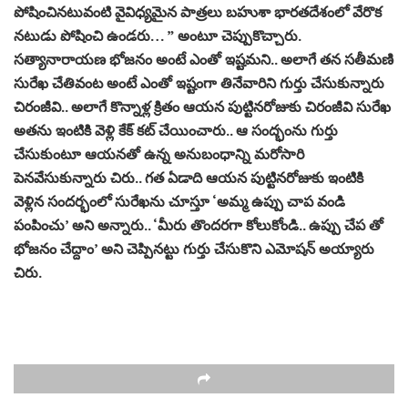
పోషించినటువంటి వైవిధ్యమైన పాత్రలు బహుశా భారతదేశంలో వేరొక
నటుడు పోషించి ఉండరు… ” అంటూ చెప్పుకొచ్చారు.
సత్యానారాయణ భోజనం అంటే ఎంతో ఇష్టమని.. అలాగే తన సతీమణి
సురేఖ చేతివంట అంటే ఎంతో ఇష్టంగా తినేవారిని గుర్తు చేసుకున్నారు
చిరంజీవి.. అలాగే కొన్నాళ్ల క్రితం ఆయన పుట్టినరోజుకు చిరంజీవి సురేఖ
అతను ఇంటికి వెళ్లి కేక్ కట్ చేయించారు.. ఆ సంద్భంను గుర్తు
చేసుకుంటూ ఆయనతో ఉన్న అనుబంధాన్ని మరోసారి
పెనవేసుకున్నారు చిరు.. గత ఏడాది ఆయన పుట్టినరోజుకు ఇంటికి
వెళ్లిన సందర్భంలో సురేఖను చూస్తూ ‘అమ్మ ఉప్పు చాప వండి
పంపించు’ అని అన్నారు.. ‘మీరు తొందరగా కోలుకోండి.. ఉప్పు చేప తో
భోజనం చేద్దాం’ అని చెప్పినట్టు గుర్తు చేసుకొని ఎమోషన్ అయ్యారు
చిరు.