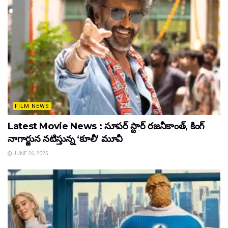
FILM NEWS
Latest Movie News : సూపర్ స్టార్ రజనీకాంత్, కింగ్
నాగార్జున నటిస్తున్న ‘కూలీ’ మూవీ
JUNE 26, 2025