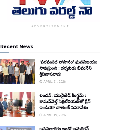
ADVERTISEMENT
Recent News
‘పరమపద సోపానం’ ఘనవిజయం
సాధిస్తుంది : దర్శకుడు భీమనేని
శ్రీనివాసరావు
APRIL 21, 2026
లండన్, యునైటెడ్ కింగ్డమ్ :
కామన్‌వెల్త్ సెక్రటేరియట్‌తో గ్రీన్
ఇండియా చాలెంజ్ సమావేశం
APRIL 19, 2026
బసవతారకం ఇండో అమెరికన్