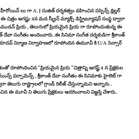
ీరో హీరోయిన్ లు గా A. J సుజిత్ దర్శకత్వం వహించిన సస్పెన్స్ థ్రిల్లర్
చిత్రం ఆగష్టు 4న మన స్క్రీన్ మ్యాక్స్ డిస్ట్రిబ్యూషన్ సంస్థ ద్వారా
యముడన్ ప్రియ , తెలుగులో ప్రియమైన ప్రియ గా రూపోందుతున్న ఈ
ంత్ దేవా సంగీతం అందించారు..ఈ సినిమా సంగీత దర్శకుడిగా శ్రీకాంత్‌
మ్ యాదవ్ నిర్మాణ నిర్వాహణలో రూపోందిన ఈమూవీ కి U/A సెన్సార్
థాంశంతో రూపోందించిన “ప్రియమైన ప్రియ “చిత్రాన్ని ఆగష్ట్ 4 న ప్రేక్షకుల
ోయిన్స్ పర్పామెన్స్ , శ్రీకాంత్ దేవా సంగీతం ఈ సినిమాకు హైలెట్ గా
వారా తెలుగు రాష్ట్రాలలో గ్రాండ్ రిలీజ్ చేస్తున్నామని అన్నారు..
న ఈ మూవీ ని తెలుగు ప్రేక్షకులు ఆదరించాలని విజ్ఙప్తి చేశారు..