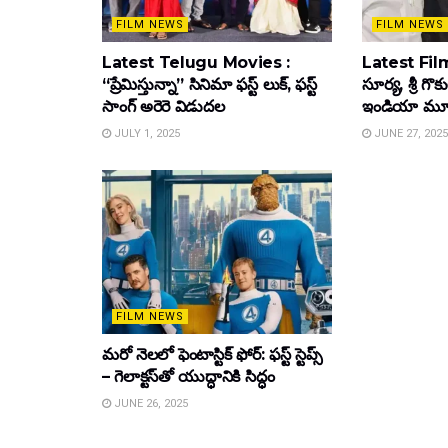
FILM NEWS
FILM NEWS
Latest Telugu Movies :
Latest Film
“ప్రేమిస్తున్నా” సినిమా ఫస్ట్ లుక్, ఫస్ట్
సూర్య, శ్రీ గొ
సాంగ్ అరెరె విడుదల
ఇండియా మూవీ ట
JULY 1, 2025
JUNE 27, 2025
FILM NEWS
మరో నెలలో ఫెంటాస్టిక్ ఫోర్: ఫస్ట్ స్టెప్స్
– గెలాక్టస్‌తో యుద్ధానికి సిద్ధం
JUNE 26, 2025