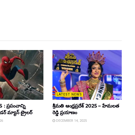
LATEST NEWS
 ప్రపంచాన్ని
శ్రీమతి ఆంధ్రప్రదేశ్ 2025 – హేమలత
ైడర్ మ్యాన్ ట్రైలర్
రెడ్డి ప్రయాణం
26
DECEMBER 14, 2025