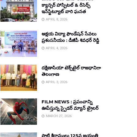
క్యాన్సర్ హాస్పిటల్ & రీసెర్చ్
ఇన్‌స్టిట్యూట్ వారి ఘనత
APRIL 8, 2026
అక్షయ విద్యా ఫౌండేషన్ సేవలు
ప్రశంసనీయం : డీజీపీ శివధర్ రెడ్డి
APRIL 4, 2026
దక్షిణాసియా టెక్స్‌టైల్ రాజధానిగా
తెలంగాణ
APRIL 3, 2026
FILM NEWS : ప్రపంచాన్ని
ఊపేస్తున్న స్పైడర్ మ్యాన్ ట్రైలర్
MARCH 27, 2026
పొట్టి శ్రీరాములు 125వ జయంతి