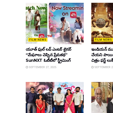
FILM NEWS
FILM NEWS
యూత్ ఫుల్ లవ్ ఎంటర్ టైనర్
ఇండియన్ మూ
“మేఘాలు చెప్పిన ప్రేమకథ”
చేయని పాయింట
SunNXT ఓటీటీలో స్ట్రీమింగ్
చిత్రం ఫస్ట్ లుక
SEPTEMBER 27, 2025
SEPTEMBER 26