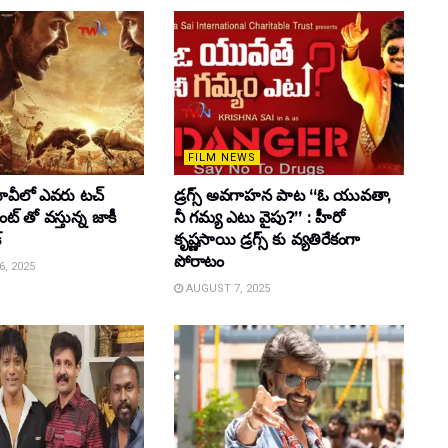
FILM NEWS
వీలో ఎవరు టచ్
డ్రగ్స్ అవగాహన పాట “ఓ యువతా,
్ తో వస్తున్న జాకీ
నీ గమ్య ఎటు వైపు?” : హీరో
్
కృష్ణసాయి డ్రగ్స్ కు వ్యతిరేకంగా
పోరాటం
, 2025
AUGUST 7, 2025