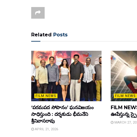
Related
Posts
FILM NEWS
FILM NEWS
‘పరమపద సోపానం’ ఘనవిజయం
FILM NEWS :
సాధిస్తుంది : దర్శకుడు భీమనేని
ఊపేస్తున్న స్ప
శ్రీనివాసరావు
MARCH 27, 20
APRIL 21, 2026