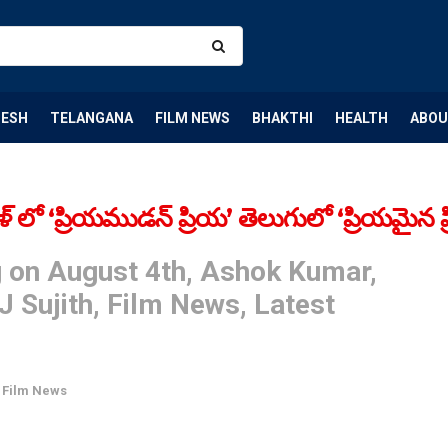
DESH
TELANGANA
FILM NEWS
BHAKTHI
HEALTH
ABOU
 లో ‘ప్రియముడన్ ప్రియ’ తెలుగులో ‘ప్రియమైన ప
ng on August 4th, Ashok Kumar,
 J Sujith, Film News, Latest
,
Film News