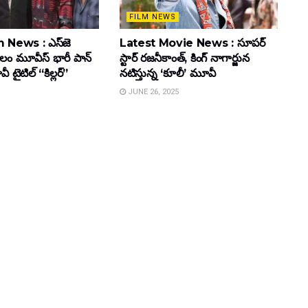
FILM NEWS
 News : ఎస్‌జె
Latest Movie News : సూపర్
కులం మూవీస్‌ భారీ పాన్‌
స్టార్ రజనీకాంత్, కింగ్ నాగార్జున
ైటిల్ “కిల్లర్”
నటిస్తున్న ‘కూలీ’ మూవీ
JUNE 26, 2025