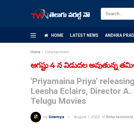
HOME
LATEST NEWS
ANDHRA PRA
Home
Entertainment
ఆగష్టు 4 న విడుదల అవుతున్న తమిళ్
'Priyamaina Priya' releasi
Leesha Eclairs, Director A.
Telugu Movies
by
Sowmya
August 1, 2023
in
Entertainment