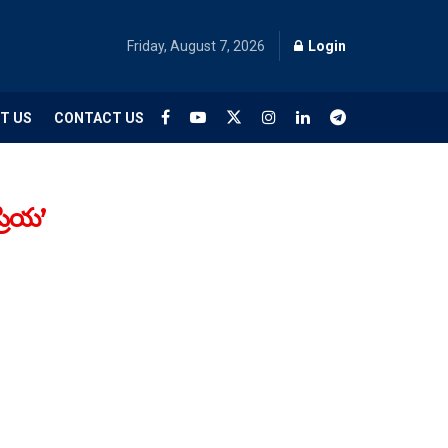
Friday, August 7, 2026
Login
T US
CONTACT US
్రియ’