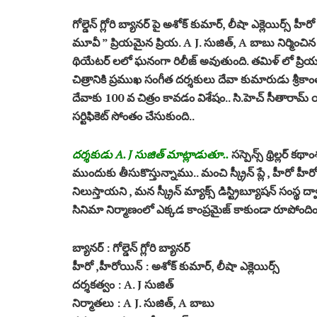
గోల్డెన్ గ్లోరి బ్యానర్ పై అశోక్ కుమార్, లీషా ఎక్లెయిర్స్ హ
మూవీ ” ప్రియమైన ప్రియ. A J. సుజిత్, A బాబు నిర్మించిన ఈ 
థియేటర్ లలో ఘనంగా రిలీజ్ అవుతుంది. తమిళ్ లో ప్రి
చిత్రానికి ప్రముఖ సంగీత దర్శకులు దేవా కుమారుడు శ్రీకా
దేవాకు 100 వ చిత్రం కావడం విశేషం.. సి.హెచ్‌ సీతారా
సర్టిఫికెట్ సోంతం చేసుకుంది..
దర్శకుడు A. J సుజిత్ మాట్లాడుతూ..
సస్పెన్స్ థ్రిల్లర్ క
ముందుకు తీసుకొస్తున్నాము.. మంచి స్క్రీన్ ప్లే , హీరో హీర
నిలుస్తాయని , మన స్క్రీన్ మ్యాక్స్ డిస్ట్రిబ్యూషన్ సంస్థ ద్
సినిమా నిర్మాణంలో ఎక్కడ కాంప్రమైజ్ కాకుండా రూపోందించి
బ్యానర్ : గోల్డెన్ గ్లోరి బ్యానర్
హీరో ,హీరోయిన్ : అశోక్ కుమార్, లీషా ఎక్లెయిర్స్
దర్శకత్వం : A. J సుజిత్
నిర్మాతలు : A J. సుజిత్, A బాబు