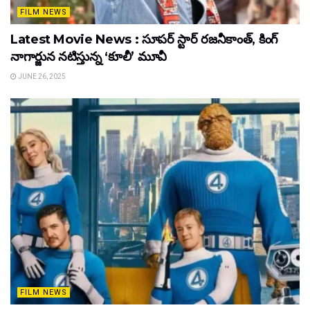
FILM NEWS
Latest Movie News : సూపర్ స్టార్ రజనీకాంత్, కింగ్
నాగార్జున నటిస్తున్న ‘కూలీ’ మూవీ
JUNE 26, 2025
FILM NEWS