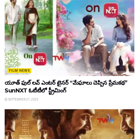
FILM NEWS
యూత్ ఫుల్ లవ్ ఎంటర్ టైనర్ “మేఘాలు చెప్పిన ప్రేమకథ”
SunNXT ఓటీటీలో స్ట్రీమింగ్
SEPTEMBER 27, 2025