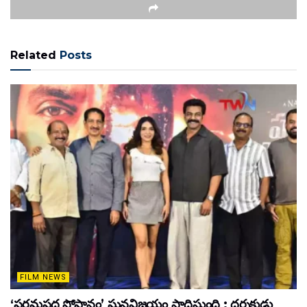
Related
Posts
FILM NEWS
‘పరమపద సోపానం’ ఘనవిజయం సాధిస్తుంది : దర్శకుడు