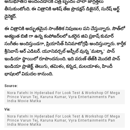
అనుభూతిని అందించడానికి చిత్ర బృందం చాలా జాగ్రత్తలు
తీసుకుంటోంది. ఈ చిత్రానికి ఆశిష్ తేజ ప్రొడక్షన్ డిజైనర్, సురేష్ ఆర్ట్
డైరెక్టర్.
ఈ చిత్రానికి అద్భుతమైన సాంకేతిక నిపుణుల పని చేస్తున్నారు. సౌత్‌లో
అత్యంత బిజీ గా ఉన్న కంపోజర్‌లలో ఒకరైన జివి ప్రకాష్ కుమార్
సంగీతం అందిస్తుండగా, ప్రియాసేత్ సినిమాటోగ్రఫీ అందిస్తున్నారు. కార్తీక
శ్రీనివాస్ ఆర్ ఎడిటర్. యూనివర్సల్ అప్పీల్ వున్న ‘మట్కా’ పాన్
ఇండియా స్థాయిలో రూపొందనుంది. ఇది వరుణ్ తేజ్‌కి మొదటి పాన్
ఇండియా ప్రాజెక్ట్. తెలుగు, తమిళం, కన్నడ, మలయాళం, హిందీ
భాషలలో విడుదల కానుంది.
Source:
Nora Fatehi In Hyderabad For Look Test & Workshop Of Mega
Prince Varun Tej, Karuna Kumar, Vyra Entertainments Pan
India Movie Matka
Via:
Nora Fatehi In Hyderabad For Look Test & Workshop Of Mega
Prince Varun Tej, Karuna Kumar, Vyra Entertainments Pan
India Movie Matka