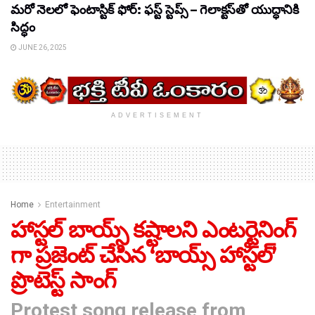
మరో నెలలో ఫెంటాస్టిక్ ఫోర్: ఫస్ట్ స్టెప్స్ – గెలాక్టస్‌తో యుద్ధానికి
సిద్ధం
JUNE 26, 2025
ADVERTISEMENT
Home
Entertainment
హాస్టల్ బాయ్స్ కష్టాలని ఎంటర్టైనింగ్
గా ప్రజెంట్ చేసిన ‘బాయ్స్ హాస్టల్’
ప్రొటెస్ట్ సాంగ్
Protest song release from