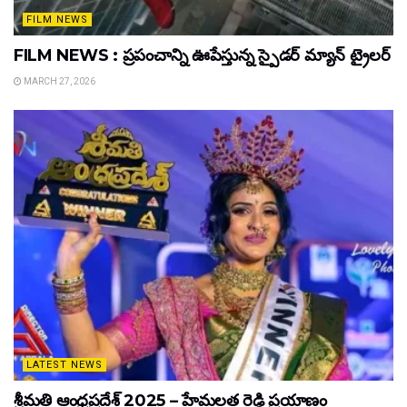
FILM NEWS
FILM NEWS : ప్రపంచాన్ని ఊపేస్తున్న స్పైడర్ మ్యాన్ ట్రైలర్
MARCH 27, 2026
LATEST NEWS
శ్రీమతి ఆంధ్రప్రదేశ్ 2025 – హేమలత రెడ్డి ప్రయాణం