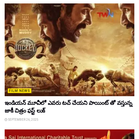
FILM NEWS
ఇండియన్ మూవీలో ఎవరు టచ్ చేయని పాయింట్ తో వస్తున్న
జాకీ చిత్రం ఫస్ట్ లుక్
SEPTEMBER 26, 2025