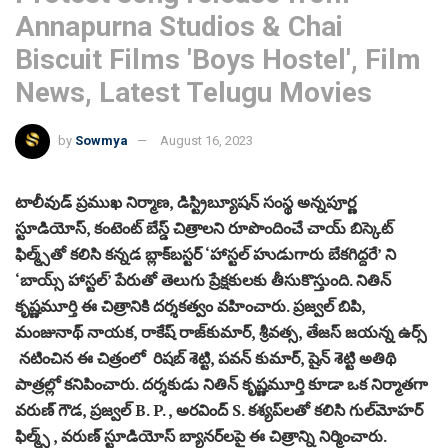
Annapurna Studios & Chai
Biscuit Films 'Boys Hostel', Film
News, Latest Telugu Movies
by
Sowmya
August 16, 2023
టాలీవుడ్ ప్రముఖ నిర్మాణ, డిస్ట్రిబ్యూషన్ సంస్థ అన్నపూర్ణ
స్టూడియోస్, కంటెంట్ బేస్డ్ చిత్రాలని రూపొందించే చాయ్ బిస్కెట్
ఫిల్మ్స్‌తో కలిసి కన్నడ బ్లాక్‌బస్టర్ ‘హాస్టల్ హుడుగారు బేకగిద్దరే’ ని
‘బాయ్స్ హాస్టల్’ పేరుతో తెలుగు ప్రేక్షకులకు తీసుకొస్తుంది. నితిన్
కృష్ణమూర్తి ఈ చిత్రానికి దర్శకత్వం వహించారు. ప్రజ్వల్ బిపి,
మంజునాథ్ నాయక, రాకేష్ రాజ్‌కుమార్, శ్రీవత్స, తేజస్ జయన్న ఉర్స్
నటించిన ఈ చిత్రంలో రిషబ్ శెట్టి, పవన్ కుమార్, షైన్ శెట్టి అతిథి
పాత్రల్లో కనిపించారు. దర్శకుడు నితిన్ కృష్ణమూర్తి కూడా ఒక నిర్మాతగా
వరుణ్ గౌడ, ప్రజ్వల్ B. P. , అరవింద్ S. కశ్యప్‌లతో కలిసి గుల్‌మోహర్
ఫిల్మ్స్ , వరుణ్ స్టూడియోస్ బ్యానర్‌లపై ఈ చిత్రాన్ని నిర్మించారు.