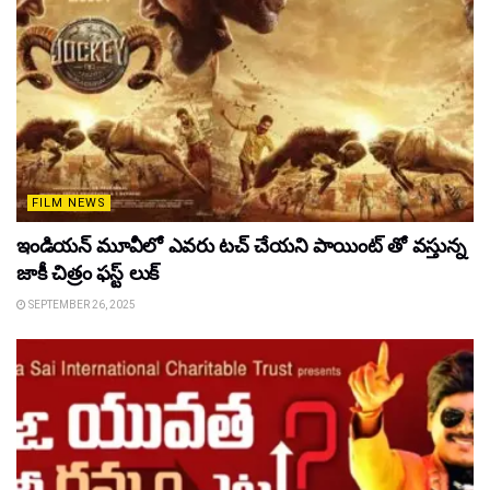
FILM NEWS
ఇండియన్ మూవీలో ఎవరు టచ్ చేయని పాయింట్ తో వస్తున్న
జాకీ చిత్రం ఫస్ట్ లుక్
SEPTEMBER 26, 2025