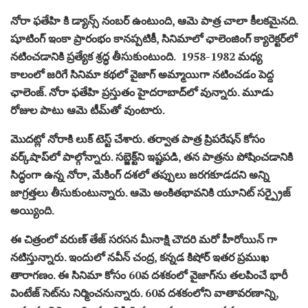
నోరా ఫతేహి కి డ్యాన్స్ నంబర్ ఉంటుంది, ఆమె పాత్ర చాలా కీలకమైనది.
షూటింగ్ ఇంకా ప్రారంభం కానప్పటికీ, సినిమాలో ఛాలెంజింగ్ క్యారెక్టర్‌లో
నటించడానికి ప్రత్యేక శ్రద్ధ తీసుకుంటుంది. 1958-1982 మధ్య
కాలంలో జరిగే సినిమా కథలో వైజాగ్ అమ్మాయిగా నటించడం పెద్ద
ఛాలెంజ్. నోరా ఫతేహి ప్రస్తుతం హైదరాబాద్‌లో వున్నారు. మూడు
రోజుల పాటు ఆమె టీమ్‌తో వుంటారు.
మొదట్లో నోరాకి లుక్ టెస్ట్ చేశారు. తర్వాత పాత్ర ప్రిపరేషన్ కోసం
వర్క్‌షాప్‌లో పాల్గోన్నారు. సబ్జెక్ట్‌ని ఇష్టపడి, తన పాత్రను పోషించడానికి
సిద్ధంగా ఉన్న నోరా, మేకింగ్ దశలో తప్పులు జరగకూడదని అన్ని
జాగ్రత్తలు తీసుకుంటున్నారు. ఆమె అంకితభావనికి యూనిట్ సర్ప్రైజ్
అయ్యింది.
ఈ చిత్రంలో వరుణ్ తేజ్ సరసన మీనాక్షి చౌదరి మరో హీరోయిన్ గా
నటిస్తున్నారు. ఇందులో నవీన్ చంద్ర, కన్నడ కిషోర్ ఇతర ప్రముఖ
తారాగణం. ఈ సినిమా కోసం 60వ దశకంలో వైజాగ్‌ను తలపించే భారీ
వింటేజ్ సెట్‌ను నిర్మించనున్నారు. 60వ దశకంలోని వాతావరణాన్ని,