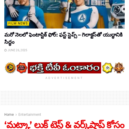
FILM NEWS
మరో నెలలో ఫెంటాస్టిక్ ఫోర్: ఫస్ట్ స్టెప్స్ – గెలాక్టస్‌తో యుద్ధానికి
సిద్ధం
JUNE 26, 2025
ADVERTISEMENT
Home
Entertainment
‘మట్కా’ లుక్ టెస్ట్ & వర్క్‌షాప్ కోసం