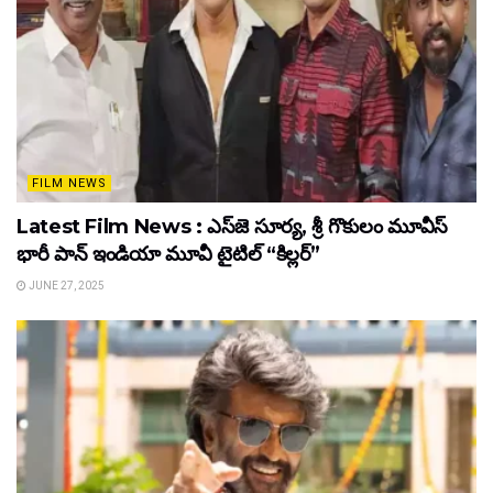
FILM NEWS
Latest Film News : ఎస్‌జె సూర్య, శ్రీ గొకులం మూవీస్‌
భారీ పాన్‌ ఇండియా మూవీ టైటిల్ “కిల్లర్”
JUNE 27, 2025