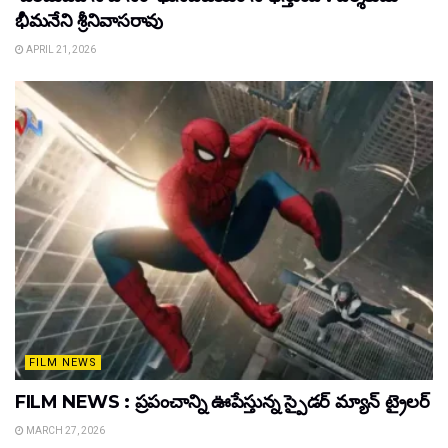
భీమనేని శ్రీనివాసరావు
APRIL 21, 2026
FILM NEWS
FILM NEWS : ప్రపంచాన్ని ఊపేస్తున్న స్పైడర్ మ్యాన్ ట్రైలర్
MARCH 27, 2026