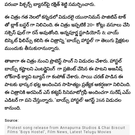
పరంవా పిక్చర్స్ బ్యానర్‌పై రక్షిత్ శెట్టి సమర్పించారు.
ఈ చిత్రం గత నెలలో కన్నడలో విడుదలై యునానిమస్ పాజిటివ్ టాక్
తో బ్లాక్ బస్టర్ గా నిలిచింది. ఈ చిత్రం ఇప్పటికే 20+ కోట్లు వసూలు చేసి
సక్సెస్ ఫుల్ గా రన్ అవుతోంది. అన్నపూర్ణ స్టూడియోస్ & చాయ్
బిస్కెట్ ఫిలిమ్స్ కలిసి ఈ చిత్రాన్ని ‘బాయ్స్ హాస్టల్’ గా తెలుగు ప్రేక్షకుల
ముందుకు తీసుకురానున్నారు.
తాజాగా ఈ చిత్రం నుంచి ప్రొటెస్ట్ సాంగ్ ని విడుదల చేశారు. హాస్టల్
బాయ్స్ కష్టాలని ఎంటర్టైనింగ్ గా ప్రజెంట్ చేసిన ఈ పాటని అజనీష్
లోక్‌నాథ్ క్యాచి ట్యూన్ గా కంపోజ్ చేశారు. సాయి చరణ్ పాడిన ఈ
పాటకు భాస్కర భట్ల అందించిన సాహిత్యం ప్రత్యేక ఆకర్షణగా నిలిచింది.
ఈ చిత్రానికి అరవింద్ ఎస్ కశ్యప్ సినిమాటోగ్రఫీ అందించగా సురేష్ ఎమ్
ఎడిటర్ గా పని చేస్తున్నారు. ‘బాయ్స్ హాస్టల్’ ఆగస్ట్ 26న విడుదల
కానుంది.
Source:
Protest song release from Annapurna Studios & Chai Biscuit
Films 'Boys Hostel', Film News, Latest Telugu Movies