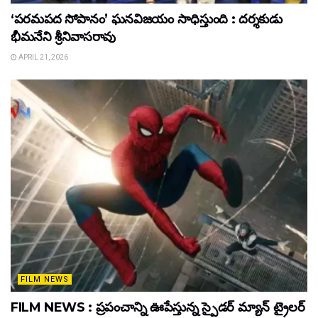
‘పరమపద సోపానం’ ఘనవిజయం సాధిస్తుంది : దర్శకుడు
భీమనేని శ్రీనివాసరావు
APRIL 21, 2026
FILM NEWS
FILM NEWS : ప్రపంచాన్ని ఊపేస్తున్న స్పైడర్ మ్యాన్ ట్రైలర్