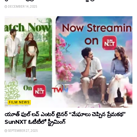
DECEMBER 14, 2025
FILM NEWS
యూత్ ఫుల్ లవ్ ఎంటర్ టైనర్ “మేఘాలు చెప్పిన ప్రేమకథ”
SunNXT ఓటీటీలో స్ట్రీమింగ్
SEPTEMBER 27, 2025