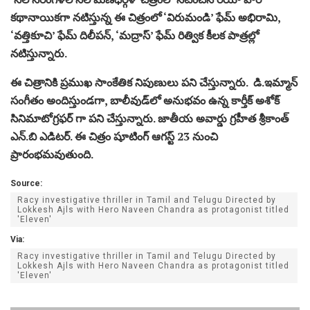
కథానాయికగా నటిస్తున్న ఈ చిత్రంలో ‘విరుమండి’ ఫేమ్ అభిరామి,
‘వత్తికూచి’ ఫేమ్ దిలీపన్, ‘మద్రాస్’ ఫేమ్ రిత్విక కీలక పాత్రల్లో
నటిస్తున్నారు.
ఈ చిత్రానికి ప్రముఖ సాంకేతిక నిపుణులు పని చేస్తున్నారు. డి.ఇమ్మాన్
సంగీతం అందిస్తుండగా, బాలీవుడ్‌లో అనుభవం ఉన్న కార్తీక్ అశోక్
సినిమాటోగ్రఫర్ గా పని చేస్తున్నారు. జాతీయ అవార్డు గ్రహీత శ్రీకాంత్
ఎన్.బి ఎడిటర్. ఈ చిత్రం షూటింగ్ ఆగస్ట్ 23 నుంచి
ప్రారంభమవుతుంది.
Source:
Racy investigative thriller in Tamil and Telugu Directed by
Lokkesh Ajls with Hero Naveen Chandra as protagonist titled
'Eleven'
Via:
Racy investigative thriller in Tamil and Telugu Directed by
Lokkesh Ajls with Hero Naveen Chandra as protagonist titled
'Eleven'