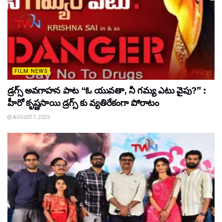
FILM NEWS
డ్రగ్స్ అవగాహన పాట “ఓ యువతా, నీ గమ్య ఎటు వైపు?” :
హీరో కృష్ణసాయి డ్రగ్స్ కు వ్యతిరేకంగా పోరాటం
AUGUST 7, 2025