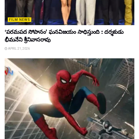
FILM NEWS
‘పరమపద సోపానం’ ఘనవిజయం సాధిస్తుంది : దర్శకుడు
భీమనేని శ్రీనివాసరావు
APRIL 21, 2026