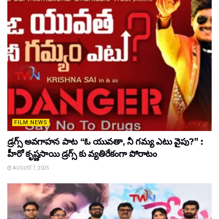
FILM NEWS
డ్రగ్స్ అవగాహన పాట “ఓ యువతా, నీ గమ్య ఎటు వైపు?” :
హీరో కృష్ణసాయి డ్రగ్స్ కు వ్యతిరేకంగా పోరాటం
AUGUST 7, 2025