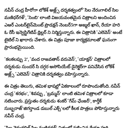
నవీన్ చంద్ర హీరోగా లోకేశ్ అజ్ల్స్ దర్శకత్వంలో ‘సిల నేరంగాలిల్ సిల
మణిధర్‌గళ్’, ‘సెంబి’ లాంటి విజయవంతమైన చిత్రాలని అందించిన
ఎఆర్ ఎంటర్‌టైన్‌మెంట్ ప్రొడక్షన్ నెంబర్3గా అజ్మల్ ఖాన్, రేయా హరి
ఓ రేసీ ఇన్వెస్టిగేటివ్ థ్రిల్లర్ ని నిర్మిస్తున్నారు. ఈ చిత్రానికి ‘ఎలెవెన్’ అంటే
టైటిల్ ని ఖారారు చేశారు. ఈ చిత్రం పూజా కార్యక్రమాలతో ఘనంగా
ప్రారంభమైయింది.
‘కలకలప్పు 2’, ‘వంద రాజవతాన్ వరువెన్’, ‘యాక్షన్’ చిత్రాలలో
దర్శకుడు సుందర్ సి దగ్గర అసోసియేట్ డైరెక్టర్‌గా పనిచేసిన లోకేశ్
అజ్ల్స్ ‘ఎలెవెన్’ చిత్రానికి దర్శకత్వం వహిస్తున్నారు.
ఈ చిత్రం తెలుగు, తమిళ భాషల్లో ఏకకాలంలో రూపొందుతోంది. నవీన్
చంద్ర ‘శరభం’, ‘శివప్పు , ‘బ్రమ్మన్’ లాంటి తమిళ చిత్రాలలో కూడా
నటించారు. ప్రస్తుతం దర్శకుడు శంకర్ ‘గేమ్ ఛేంజర్’, కార్తీక్
సుబ్బరాజ్’జిగర్తాండ డబుల్ ఎక్స్’లలో కీలక పాత్రలు పోహిస్తున్నారు
నవీన్ చంద్ర.
‘సిల నెరంగళిల్ సిల మణిధర్గళ్’ చిత్రంలో నటించిన రేయా హరి