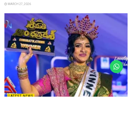
MARCH 27, 2026
LATEST NEWS
శ్రీమతి ఆంధ్రప్రదేశ్ 2025 – హేమలత రెడ్డి ప్రయాణం
DECEMBER 14, 2025