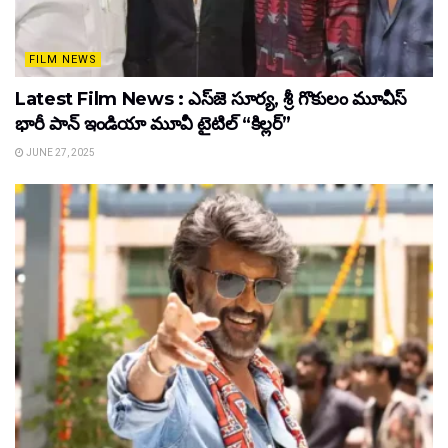
FILM NEWS
Latest Film News : ఎస్‌జె సూర్య, శ్రీ గొకులం మూవీస్‌
భారీ పాన్‌ ఇండియా మూవీ టైటిల్ “కిల్లర్”
JUNE 27, 2025