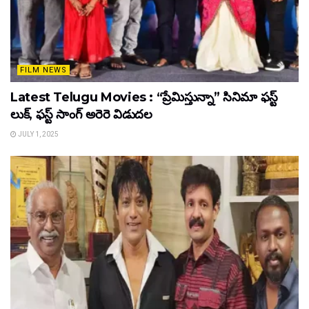
FILM NEWS
Latest Telugu Movies : “ప్రేమిస్తున్నా” సినిమా ఫస్ట్
లుక్, ఫస్ట్ సాంగ్ అరెరె విడుదల
JULY 1, 2025