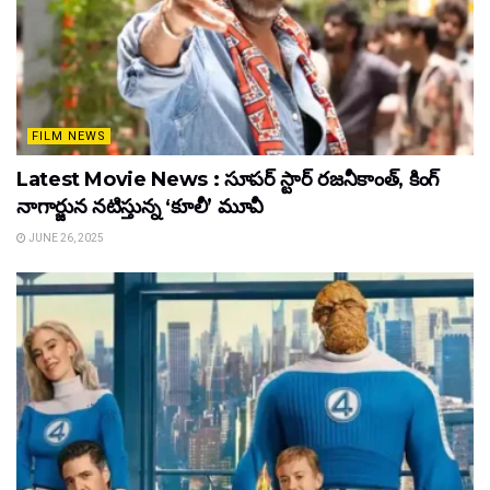
FILM NEWS
Latest Movie News : సూపర్ స్టార్ రజనీకాంత్, కింగ్
నాగార్జున నటిస్తున్న ‘కూలీ’ మూవీ
JUNE 26, 2025