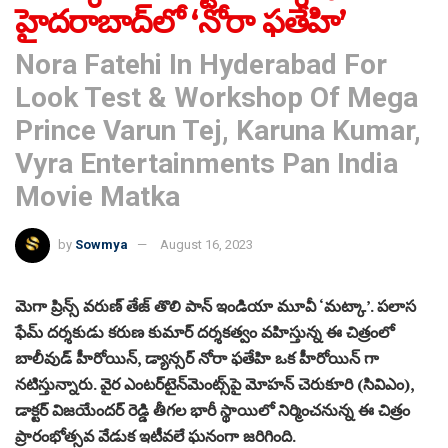
హైదరాబాద్‌లో ‘నోరా ఫతేహి’
Nora Fatehi In Hyderabad For
Look Test & Workshop Of Mega
Prince Varun Tej, Karuna Kumar,
Vyra Entertainments Pan India
Movie Matka
by
Sowmya
August 16, 2023
మెగా ప్రిన్స్ వరుణ్ తేజ్ తొలి పాన్ ఇండియా మూవీ ‘మట్కా’. పలాస
ఫేమ్ దర్శకుడు కరుణ కుమార్‌ దర్శకత్వం వహిస్తున్న ఈ చిత్రంలో
బాలీవుడ్ హీరోయిన్, డ్యాన్సర్ నోరా ఫతేహి ఒక హీరోయిన్ గా
నటిస్తున్నారు. వైర ఎంటర్‌టైన్‌మెంట్స్‌పై మోహన్ చెరుకూరి (సివిఎం),
డాక్టర్ విజయేందర్ రెడ్డి తీగల భారీ స్థాయిలో నిర్మించనున్న ఈ చిత్రం
ప్రారంభోత్సవ వేడుక ఇటీవలే ఘనంగా జరిగింది.