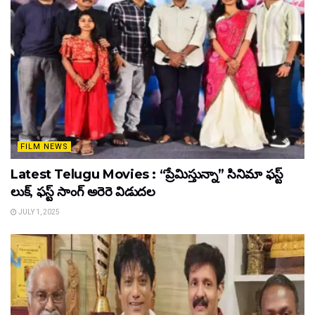
FILM NEWS
Latest Telugu Movies : “ప్రేమిస్తున్నా” సినిమా ఫస్ట్
లుక్, ఫస్ట్ సాంగ్ అరెరె విడుదల
JULY 1, 2025