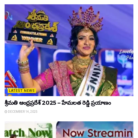
LATEST NEWS
శ్రీమతి ఆంధ్రప్రదేశ్ 2025 – హేమలత రెడ్డి ప్రయాణం
DECEMBER 14, 2025