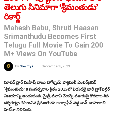
తెలుగు సినిమాగా ‘శ్రీమంతుడు’
రికార్డ్
Mahesh Babu, Shruti Haasan
Srimanthudu Becomes First
Telugu Full Movie To Gain 200
M+ Views On YouTube
by
Sowmya
September 8, 2023
సూపర్ స్టార్ మహేష్ బాబు హోల్సమ్ ఫ్యామిలీ ఎంటర్‌టైనర్
‘శ్రీమంతుడు’ 8 సంవత్సరాల క్రితం 2015లో విడుదలై భారీ బ్లాక్‌బస్టర్‌
విజయాన్ని అందుకుంది. మైత్రీ మూవీ మేకర్స్ పతాకంపై కొరటాల శివ
దర్శకత్వం వహించిన శ్రీమంతుడు బాక్సాఫీస్ వద్ద నాన్-బాహుబలి
హిట్‌గా నిలిచింది.