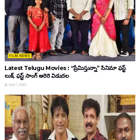
FILM NEWS
Latest Telugu Movies : “ప్రేమిస్తున్నా” సినిమా ఫస్ట్
లుక్, ఫస్ట్ సాంగ్ అరెరె విడుదల
JULY 1, 2025