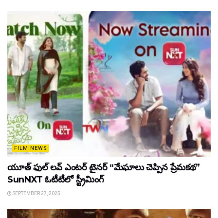
FILM NEWS
యూత్ ఫుల్ లవ్ ఎంటర్ టైనర్ “మేఘాలు చెప్పిన ప్రేమకథ”
SunNXT ఓటీటీలో స్ట్రీమింగ్
SEPTEMBER 27, 2025