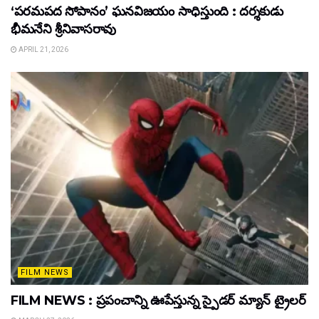
‘పరమపద సోపానం’ ఘనవిజయం సాధిస్తుంది : దర్శకుడు
భీమనేని శ్రీనివాసరావు
APRIL 21, 2026
FILM NEWS
FILM NEWS : ప్రపంచాన్ని ఊపేస్తున్న స్పైడర్ మ్యాన్ ట్రైలర్