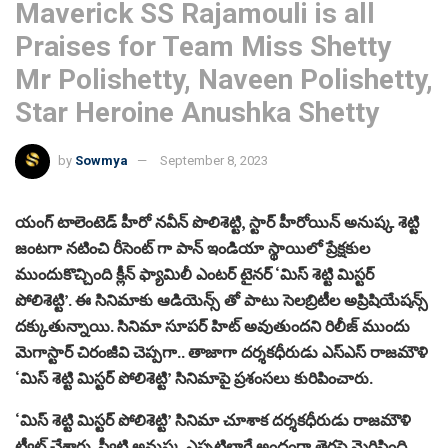
Maverick SS Rajamouli is all
Praises for Team Miss Shetty
Mr Polishetty, Naveen Polishetty,
Star Heroine Anushka Shetty
by
Sowmya
September 8, 2023
యంగ్ టాలెంటెడ్ హీరో నవీన్ పొలిశెట్టి, స్టార్ హీరోయిన్ అనుష్క శెట్టి
జంటగా నటించి రీసెంట్ గా పాన్ ఇండియా స్థాయిలో ప్రేక్షకుల
ముందుకొచ్చింది క్లీన్ ఫ్యామిలీ ఎంటర్ టైనర్ ‘మిస్ శెట్టి మిస్టర్
పోలిశెట్టి’. ఈ సినిమాకు ఆడియెన్స్ తో పాటు సెలబ్రిటీల అప్రిషియేషన్స్
దక్కుతున్నాయి. సినిమా సూపర్ హిట్ అవుతుందని రిలీజ్ ముందు
మెగాస్టార్ చిరంజీవి చెప్పగా.. తాజాగా దర్శకధీరుడు ఎస్ఎస్ రాజమౌళి
‘మిస్ శెట్టి మిస్టర్ పోలిశెట్టి’ సినిమాపై ప్రశంసలు కురిపించారు.
‘మిస్ శెట్టి మిస్టర్ పోలిశెట్టి’ సినిమా చూశాక దర్శకధీరుడు రాజమౌళి
ట్వీట్ చేశారు. స్వీటి అనుష్క ఎప్పటిలాగే అందంగా తెరపై మెరిసింది.