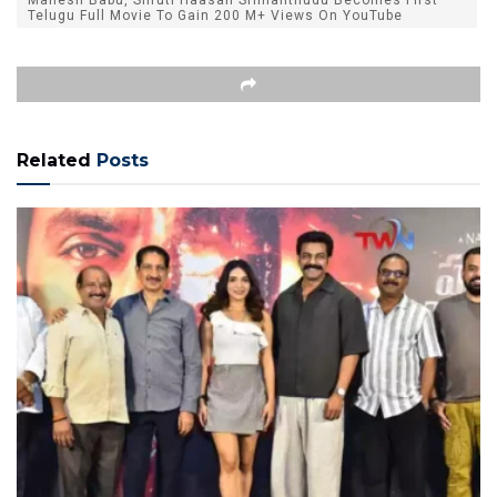
Telugu Full Movie To Gain 200 M+ Views On YouTube
Related
Posts