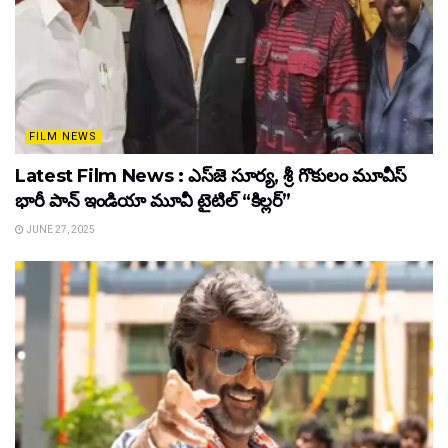
FILM NEWS
Latest Film News : ఎస్‌జె సూర్య, శ్రీ గొకులం మూవీస్‌
భారీ పాన్‌ ఇండియా మూవీ టైటిల్ “కిల్లర్”
JUNE 27, 2025