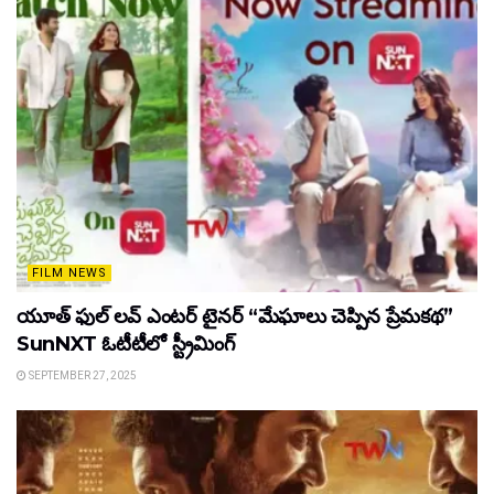
FILM NEWS
యూత్ ఫుల్ లవ్ ఎంటర్ టైనర్ “మేఘాలు చెప్పిన ప్రేమకథ”
SunNXT ఓటీటీలో స్ట్రీమింగ్
SEPTEMBER 27, 2025