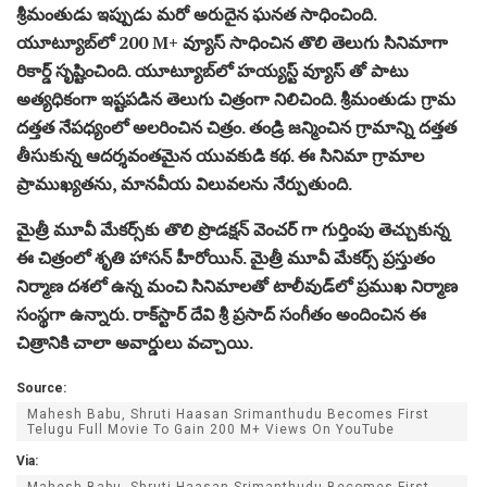
శ్రీమంతుడు ఇప్పుడు మరో అరుదైన ఘనత సాధించింది.
యూట్యూబ్‌లో 200 M+ వ్యూస్ సాధించిన తొలి తెలుగు సినిమాగా
రికార్డ్ సృష్టించింది. యూట్యూబ్‌లో హయ్యస్ట్ వ్యూస్ తో పాటు
అత్యధికంగా ఇష్టపడిన తెలుగు చిత్రంగా నిలిచింది. శ్రీమంతుడు గ్రామ
దత్తత నేపధ్యంలో అలరించిన చిత్రం. తండ్రి జన్మించిన గ్రామాన్ని దత్తత
తీసుకున్న ఆదర్శవంతమైన యువకుడి కథ. ఈ సినిమా గ్రామాల
ప్రాముఖ్యతను, మానవీయ విలువలను నేర్పుతుంది.
మైత్రీ మూవీ మేకర్స్‌కు తొలి ప్రొడక్షన్ వెంచర్ గా గుర్తింపు తెచ్చుకున్న
ఈ చిత్రంలో శృతి హాసన్ హీరోయిన్. మైత్రీ మూవీ మేకర్స్ ప్రస్తుతం
నిర్మాణ దశలో ఉన్న మంచి సినిమాలతో టాలీవుడ్‌లో ప్రముఖ నిర్మాణ
సంస్థగా ఉన్నారు. రాక్‌స్టార్ దేవి శ్రీ ప్రసాద్ సంగీతం అందించిన ఈ
చిత్రానికి చాలా అవార్డులు వచ్చాయి.
Source:
Mahesh Babu, Shruti Haasan Srimanthudu Becomes First
Telugu Full Movie To Gain 200 M+ Views On YouTube
Via:
Mahesh Babu, Shruti Haasan Srimanthudu Becomes First