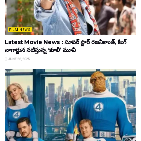
FILM NEWS
Latest Movie News : సూపర్ స్టార్ రజనీకాంత్, కింగ్
నాగార్జున నటిస్తున్న ‘కూలీ’ మూవీ
JUNE 26, 2025