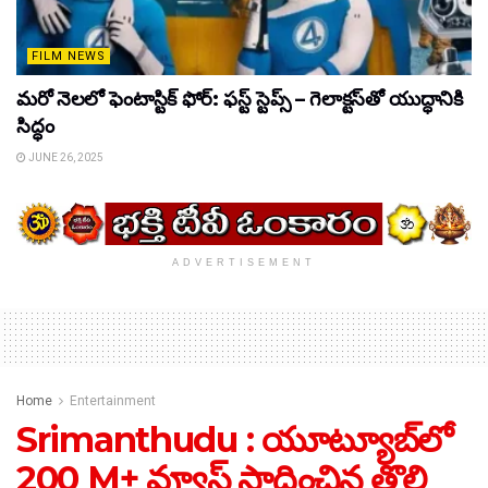
FILM NEWS
మరో నెలలో ఫెంటాస్టిక్ ఫోర్: ఫస్ట్ స్టెప్స్ – గెలాక్టస్‌తో యుద్ధానికి
సిద్ధం
JUNE 26, 2025
ADVERTISEMENT
Home
Entertainment
Srimanthudu : యూట్యూబ్‌లో
200 M+ వ్యూస్ సాధించిన తొలి