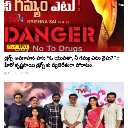
FILM NEWS
డ్రగ్స్ అవగాహన పాట “ఓ యువతా, నీ గమ్య ఎటు వైపు?” :
హీరో కృష్ణసాయి డ్రగ్స్ కు వ్యతిరేకంగా పోరాటం
AUGUST 7, 2025