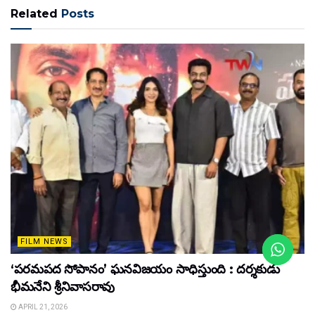
Related
Posts
FILM NEWS
‘పరమపద సోపానం’ ఘనవిజయం సాధిస్తుంది : దర్శకుడు
భీమనేని శ్రీనివాసరావు
APRIL 21, 2026