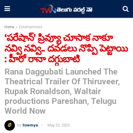
Home
Entertainment
‘పరేషాన్‌’ ప్రివ్యూ చూసాక నాకూ
నవ్వి నవ్వి.. దవడలు నొప్పి పెట్టాయి
: హీరో రానా దగ్గుబాటి
Rana Daggubati Launched The
Theatrical Trailer Of Thiruveer,
Rupak Ronaldson, Waltair
productions Pareshan, Telugu
World Now
by
Sowmya
May 22, 2023