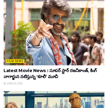
FILM NEWS
Latest Movie News : సూపర్ స్టార్ రజనీకాంత్, కింగ్
నాగార్జున నటిస్తున్న ‘కూలీ’ మూవీ
JUNE 26, 2025