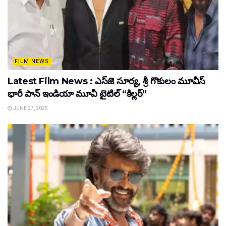
FILM NEWS
Latest Film News : ఎస్‌జె సూర్య, శ్రీ గొకులం మూవీస్‌
భారీ పాన్‌ ఇండియా మూవీ టైటిల్ “కిల్లర్”
JUNE 27, 2025