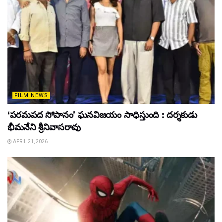
FILM NEWS
‘పరమపద సోపానం’ ఘనవిజయం సాధిస్తుంది : దర్శకుడు
భీమనేని శ్రీనివాసరావు
APRIL 21, 2026