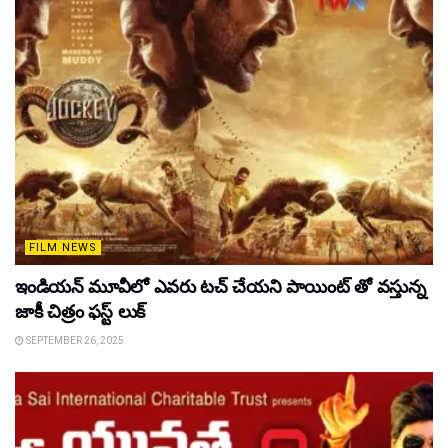
FILM NEWS
ఇండియన్ మూవీలో ఎవరు టచ్ చేయని పాయింట్ తో వస్తున్న
జాకీ చిత్రం ఫస్ట్ లుక్
SEPTEMBER 26, 2025