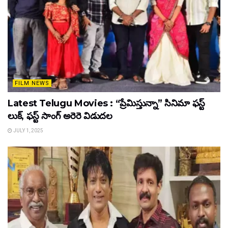
FILM NEWS
Latest Telugu Movies : “ప్రేమిస్తున్నా” సినిమా ఫస్ట్
లుక్, ఫస్ట్ సాంగ్ అరెరె విడుదల
JULY 1, 2025