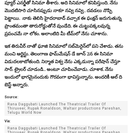
ప్యూర్‌ ఎనర్జీతో సినిమా తీశారు. అది సినిమాలో కనిపిస్తుంది. నేను
మొదటిసారి చూసినప్పుడు నాకూ నవ్వి నవ్వి.. దవడలు నొప్పి
పెట్టాయి. నాకు తెలిసి హైదరాబాద్‌ వచ్చాక ఈ ఫంక్షన్‌ జరుగుతున్న
ప్రాంతమంతా తారురోడ్డుతోనే వుండేది. ఈ చుట్టుపక్కలవున్న
ప్రపంచమే నా లోకం. అలాంటిది మీ టీమ్‌లో నేను చూశాను.
ఇక తిరువీర్‌ నాతో ఘాజి సినిమాలో సబ్‌మెరైన్‌లో పని చేశాడు. తను
మంచి ఆర్టిస్టు. తెలంగాణ ఫామ్‌మేషన్‌ డే జూన్‌ 2న ఈ సినిమా
విడుదలకాబోతుంది. నిర్మాత విశ్వ నేను ఎక్కడున్నా పరేషాన్‌ చేస్తూ
సార్‌. ట్రైలర్‌ చూడండి.. అంటూ చూపించేవాడు. చూశాక. నేను
ఇందులో భాగమైనందుకు గౌరవంగా భావిస్తున్నాను. అందరికీ ఆల్‌ ది
బెస్ట్‌ అన్నారు.
Source:
Rana Daggubati Launched The Theatrical Trailer Of
Thiruveer, Rupak Ronaldson, Waltair productions Pareshan,
Telugu World Now
Via:
Rana Daggubati Launched The Theatrical Trailer Of
Thiruveer, Rupak Ronaldson, Waltair productions Pareshan,