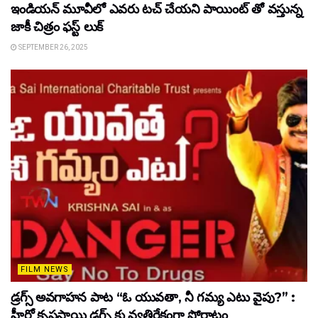
ఇండియన్ మూవీలో ఎవరు టచ్ చేయని పాయింట్ తో వస్తున్న
జాకీ చిత్రం ఫస్ట్ లుక్
SEPTEMBER 26, 2025
FILM NEWS
డ్రగ్స్ అవగాహన పాట “ఓ యువతా, నీ గమ్య ఎటు వైపు?” :
హీరో కృష్ణసాయి డ్రగ్స్ కు వ్యతిరేకంగా పోరాటం