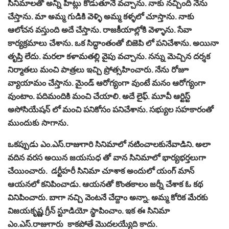
సినిమాలతో అన్నీ హిట్లు కొడుతూనే వచ్చాను. నాకు నచ్చింది నేను
చేస్తాను. మా అమ్మ గుడికి వెళ్ళి అమ్మ కళ్ళలో చూస్తాను. నాకు
ఆలోచన వస్తుంది అదే చేస్తాను. రాజకీయాల్లోకి వెళ్ళాను. సేవా
కార్యక్రమాలు చేశాను. ఒక సిద్ధాంతంతో బిజెపి లో పనిచేశాను. అయినా
తృప్తి లేదు. మరలా కళామతల్లి వైపు వచ్చాను. నన్ను మెచ్చిన దర్శక
నిర్మాతలు మంచి పాత్రలు ఇచ్చి ప్రోత్సహించారు. నేను రోజూ
వ్యాయామం చేస్తాను. మైండ్‌ ఆరోగ్యంగా వుంటే మనం ఆరోగ్యంగా
వుంటాం. పదిమందికి మంచి చేయాలి. అదే లైఫ్‌. మూవీ ఆర్టిస్ట్‌
అసోసియేషన్‌ లో మంచి పనికోసం పనిచేశాను. సభ్యుల సహకారంతో
ముందుకు సాగాను.
ఒకప్పుడు ఎం.ఎస్‌.రాజుగారి సినిమాలో నటించాలకునేవాడిని. అలా
వదిన వరస అయిన జయసుధ తో వాన సినిమాలో భార్యభర్తలుగా
చేయించారు. డర్టీహరీ సినిమా చూశాక అందులో యంగ్‌ మాన్‌
ఆయనలో కనిపించాడు. ఆయనతో కొంతకాలం జర్నీ చేశాక ఓ కథ
వినిపించారు. బాగా నచ్చి వెంటనే చేద్దాం అన్నా. అమ్మ కోరిక మేరకు
విజయకృష్ణ గ్రీన్‌ స్టూడియో స్థాపించాం. ఇక ఈ సినిమా
ఎం.ఎస్‌.రాజుగారు కాకపోతే మొదలయ్యేది కాదు.