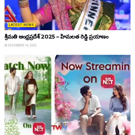
LATEST NEWS
శ్రీమతి ఆంధ్రప్రదేశ్ 2025 – హేమలత రెడ్డి ప్రయాణం
DECEMBER 14, 2025