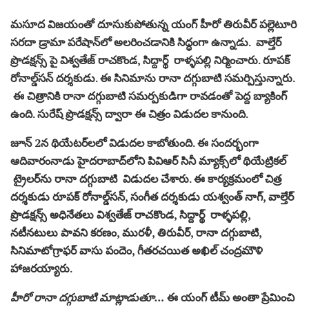
మసూద విజయంతో దూసుకుపోతున్న యంగ్ హీరో తిరువీర్ పల్లెటూరి
సరదా డ్రామా పరేషాన్‌లో అలరించడానికి సిద్ధంగా ఉన్నాడు. వాల్తేర్‌
ప్రొడక్షన్స్‌ పై విశ్వతేజ్‌ రాచకొండ, సిద్దార్థ్‌ రాళ్ళపల్లి నిర్మించారు. రూపక్
రోనాల్డ్‌సన్ దర్శకుడు. ఈ సినిమాను రానా దగ్గుబాటి సమర్పిస్తున్నారు.
ఈ చిత్రానికి రానా దగ్గుబాటి సమర్పకుడిగా రావడంతో పెద్ద బ్యాకింగ్
ఉంది. సురేష్ ప్రొడక్షన్స్ ద్వారా ఈ చిత్రం విడుదల కానుంది.
జూన్‌ 2న థియేటర్‌లలో విడుదల కాబోతుంది. ఈ సందర్భంగా
ఆదివారంనాడు హైదరాబాద్‌లోని పివిఆర్‌ సినీ మ్యాక్స్‌లో థియేట్రికల్
ట్రైలర్‌ను రానా దగ్గుబాటి విడుదల చేశారు. ఈ కార్యక్రమంలో చిత్ర
దర్శకుడు రూపక్ రోనాల్డ్‌సన్, సంగీత దర్శకుడు యశ్వంత్‌ నాగ్‌, వాల్తేర్‌
ప్రొడక్షన్స్‌ అధినేతలు విశ్వతేజ్‌ రాచకొండ, సిద్దార్థ్‌ రాళ్ళపల్లి,
నటీనటులు పావని కరణం, మురళీ, తిరువీర్‌, రానా దగ్గుబాటి,
సినిమాటోగ్రాఫర్‌ వాసు పందెం, గీతరచయిత అఖిల్‌ చంద్రమౌళి
హాజరయ్యారు.
హీరో రానా దగ్గుబాటి మాట్లాడుతూ…
ఈ యంగ్‌ టీమ్‌ అంతా ప్రేమించి