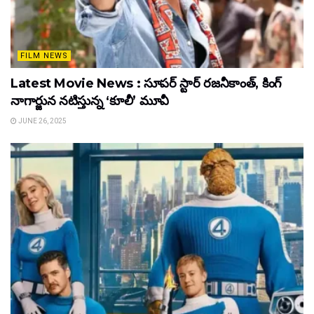
FILM NEWS
Latest Movie News : సూపర్ స్టార్ రజనీకాంత్, కింగ్
నాగార్జున నటిస్తున్న ‘కూలీ’ మూవీ
JUNE 26, 2025