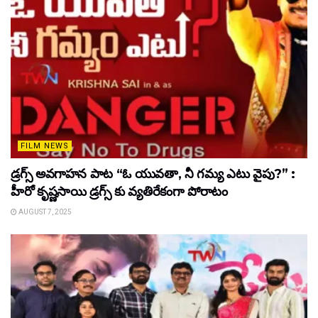
FILM NEWS
డ్రగ్స్ అవగాహన పాట “ఓ యువతా, నీ గమ్య ఎటు వైపు?” :
హీరో కృష్ణసాయి డ్రగ్స్ కు వ్యతిరేకంగా పోరాటం
AUGUST 7, 2025