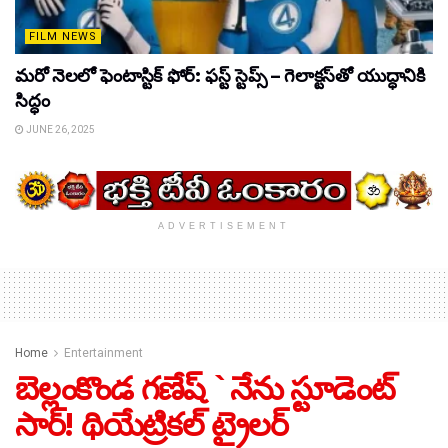
FILM NEWS
మరో నెలలో ఫెంటాస్టిక్ ఫోర్: ఫస్ట్ స్టెప్స్ – గెలాక్టస్‌తో యుద్ధానికి
సిద్ధం
JUNE 26, 2025
ADVERTISEMENT
Home
Entertainment
బెల్లంకొండ గణేష్ `నేను స్టూడెంట్
సార్! థియేట్రికల్ ట్రైలర్