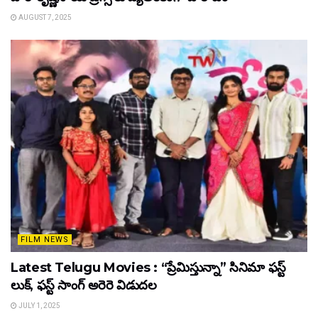
AUGUST 7, 2025
FILM NEWS
Latest Telugu Movies : “ప్రేమిస్తున్నా” సినిమా ఫస్ట్
లుక్, ఫస్ట్ సాంగ్ అరెరె విడుదల
JULY 1, 2025