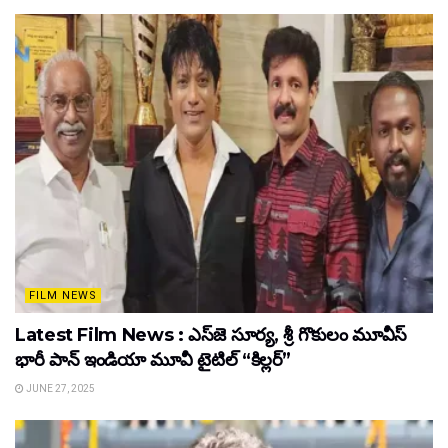
FILM NEWS
Latest Film News : ఎస్‌జె సూర్య, శ్రీ గొకులం మూవీస్‌
భారీ పాన్‌ ఇండియా మూవీ టైటిల్ “కిల్లర్”
JUNE 27, 2025