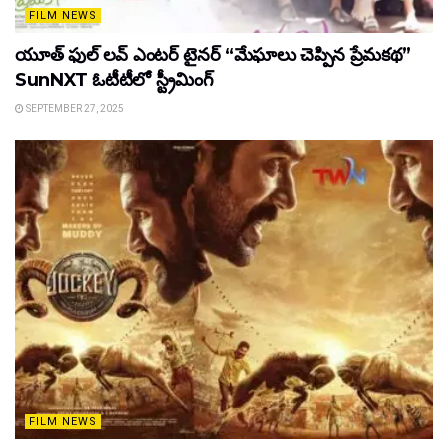
FILM NEWS
యూత్ ఫుల్ లవ్ ఎంటర్ టైనర్ “మేఘాలు చెప్పిన ప్రేమకథ”
SunNXT ఓటీటీలో స్ట్రీమింగ్
SEPTEMBER 27, 2025
FILM NEWS