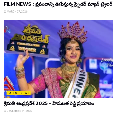
FILM NEWS : ప్రపంచాన్ని ఊపేస్తున్న స్పైడర్ మ్యాన్ ట్రైలర్
MARCH 27, 2026
LATEST NEWS
శ్రీమతి ఆంధ్రప్రదేశ్ 2025 – హేమలత రెడ్డి ప్రయాణం
DECEMBER 14, 2025