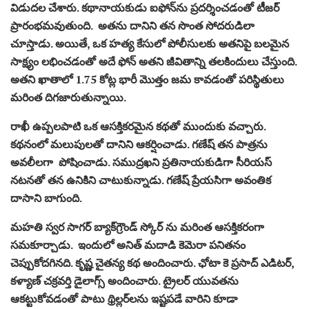
విడుదల చేశారు. కథానాయకుడు ఐఫోన్‌ను ప్రదర్శించడంతో టీజర్
ప్రారంభమవుతుంది. అతను దానిని తన సొంత సోదరుడిలా
చూస్తాడు. అయితే, ఒక హత్య కేసులో పోలీసులకు అతనిపై బలమైన
సాక్ష్యం లభించడంతో అదే ఫోన్ అతని జీవితాన్ని తలకిందులు చేస్తుంది.
అతని ఖాతాలో 1.75 కోట్ల భారీ మొత్తం జమ కావడంతో పరిస్థితులు
మరింత దిగజారుతున్నాయి.
రాఖీ ఉప్పలపాటి ఒక ఆసక్తికరమైన కథతో ముందుకు వచ్చారు.
కథనంలో మలుపులతో దానిని ఆకర్షించాడు. గణేష్ తన పాత్రను
అవలీలగా పోషించాడు. సముద్రఖని ప్రతినాయకుడిగా సీరియస్
నటనతో తన ఉనికిని చాటుకున్నాడు. గణేష్ ప్రేయసిగా అవంతిక
దాసాని బాగుంది.
మహతి స్వర సాగర్ బ్యాక్‌గ్రౌండ్ స్కోర్ ను మరింత ఆసక్తికరంగా
సమకూర్చాడు. ఇందులో అనిత్ మదాడి కెమెరా పనితనం
చెప్పుకోదగినది. కృష్ణ చైతన్య కథ అందించారు. ఛోటా కె ప్రసాద్ ఎడిటర్,
కళ్యాణ్ చక్రవర్తి డైలాగ్స్ అందించారు. ట్రైలర్ యువతను
ఆకట్టుకోవడంతో పాటు థ్రిల్లర్‌లను ఇష్టపడే వారిని కూడా