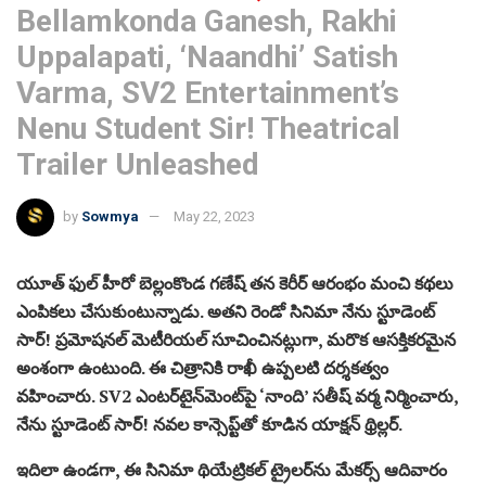
Bellamkonda Ganesh, Rakhi
Uppalapati, ‘Naandhi’ Satish
Varma, SV2 Entertainment’s
Nenu Student Sir! Theatrical
Trailer Unleashed
by
Sowmya
May 22, 2023
యూత్ ఫుల్ హీరో బెల్లంకొండ గణేష్ తన కెరీర్ ఆరంభం మంచి కథలు
ఎంపికలు చేసుకుంటున్నాడు. అతని రెండో సినిమా నేను స్టూడెంట్
సార్! ప్రమోషనల్ మెటీరియల్ సూచించినట్లుగా, మరొక ఆసక్తికరమైన
అంశంగా ఉంటుంది. ఈ చిత్రానికి రాఖీ ఉప్పలటి దర్శకత్వం
వహించారు. SV2 ఎంటర్‌టైన్‌మెంట్‌పై ‘నాంది’ సతీష్ వర్మ నిర్మించారు,
నేను స్టూడెంట్ సార్! నవల కాన్సెప్ట్‌తో కూడిన యాక్షన్ థ్రిల్లర్.
ఇదిలా ఉండగా, ఈ సినిమా థియేట్రికల్ ట్రైలర్‌ను మేకర్స్ ఆదివారం