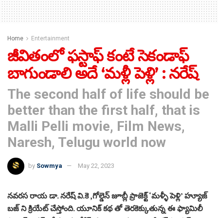
Home
Entertainment
జీవితంలో ఫస్టాఫ్‌ కంటే సెకండాఫ్‌
బాగుండాలి అదే ‘మళ్లీ పెళ్లి’ : నరేష్‌
The second half of life should be
better than the first half, that is
Malli Pelli movie, Film News,
Naresh, Telugu world now
by
Sowmya
May 22, 2023
నవరస రాయ డా. నరేష్ వి.కె ,గోల్డెన్ జూబ్లీ ప్రాజెక్ట్ ‘మళ్ళీ పెళ్లి’ హ్యూజ్
బజ్ ని క్రియేట్ చేస్తోంది. యూనిక్ కథ తో తెరకెక్కుతున్న ఈ ఫ్యామిలీ