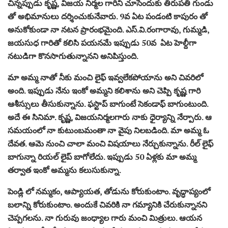
చిన్నప్పుడు కృష్ణ, విజయ నిర్మల గారిని చూసేందుకు తిరుపతి గుండు
తో అభిమానులు దర్శించుకునేవారు. 9వ ఏట పండంటి కాపురం తో
అనుకోకుండా నా నటన ప్రారంభమైంది. ఎస్‌.వి.రంగారావు, గుమ్మడి,
జయసుధ గారితో కలిసి పయనమే ఇప్పుడు 50వ ఏట హెల్దీగా
నటుడిగా కొనసాగుతున్నానని అనిపిస్తుంది.
మా అమ్మ నాతో నీకు మంచి లైఫ్‌ ఇవ్వలేకపోయాను అని చివరిలో
అంది. ఇప్పుడు నేను ఇంకో అమ్మని కలిశాను అని చెప్పి కృష్ణ గారి
ఆశీస్సులు తీసుకున్నాను. ఫస్టాప్‌ బాగుంటే సెకండాఫ్‌ బాగుంటుంది.
అదే ఈ సినిమా. కృష్ణ, విజయనిర్మలగారు నాకు ధైర్యాన్ని నేర్పారు. ఆ
సమయంలో నా కుటుంబమంతా నా వైపు నిలబడింది. మా అమ్మ ఓ
దేవత. ఆమె నుంచి చాలా మంచి విషయాలు నేర్చుకున్నాను. రీల్‌ లైఫ్‌
బాగున్నా రియల్‌ లైప్‌ బాగోలేదు. ఇప్పుడు 50 ఏళ్లకు మా అమ్మ
తర్వాత ఇంకో అమ్మను కలుసుకున్నా.
పెండ్లి లో నమ్మకం, ఆప్యాయత, తోడును కోరుకుంటాం. వృద్ధాప్యంలో
బలాన్ని కోరుకుంటాం. అందుకే చివరికి నా గమ్యానికి చేరుకున్నానని
చెప్పగలను. నా గురువు జంధ్యాల గారు మంచి మిత్రులు. ఆయన