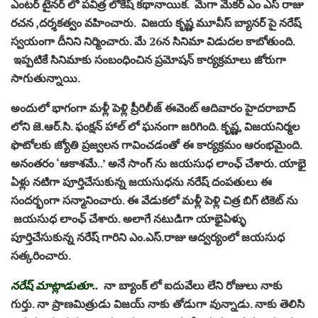
ఎంటర్‌ టైనర్‌ లో పవిత్ర లోకేష్ కథానాయిక. మెగా మేకర్ ఎం ఎస్ రాజు
రచన ,దర్శకత్వం వహించారు. విజయ కృష్ణ మూవీస్ బ్యానర్‌ పై నరేష్
స్వయంగా దీనిని నిర్మించారు. మే 26న సినిమా విడుదల కాబోతుంది.
ఇప్పటికే సినిమాకు సంబంధించిన ప్రమోషన్‌ కార్యక్రమాలు జోరుగా
సాగుతున్నాయి.
అందులో భాగంగా మళ్లీ పెళ్లి ప్రీరిలీజ్‌ ఈవెంట్‌ ఆదివారం హైదరాబాద్‌
లోని జె.ఆర్‌.సి. ఫంక్షన్‌ హాల్‌ లో ఘనంగా జరిగింది. కృష్ణ, విజయనిర్మల
ఫొటోలకు జ్యోతి ప్రజ్వలన గావించడంతో ఈ కార్యక్రమం ఆరంభమైంది.
అనంతరం ‘ఆకాశమే..’ అనే సాంగ్‌ ను జయసుధ లాంఛ్‌ చేశారు. యాభై
ఏళ్లు నటిగా పూర్తిచేసుకున్న జయసుధను నరేష్‌ దంపతులు ఈ
సందర్భంగా సన్మానించారు. ఈ వేడుకలో మళ్లీ పెళ్లి చిత్ర బిగ్‌ టికెట్‌ ను
జయసుధ లాంఛ్‌ చేశారు. అలాగే నటుడిగా యాభైఏళ్ళు
పూర్తిచేసుకున్న నరేష్‌ గారిని ఎం.ఎస్‌.రాజు ఆద్వర్యంలో జయసుధ
సత్కరించారు.
నరేష్‌ మాట్లాడుతూ..
నా బ్యాంక్‌ లో ఐదువేలు లేని రోజులు నాకు
గుర్తు. నా ప్రాణమిత్రుడు విజయ్‌ నాకు తోడుగా వున్నాడు. నాకు తెలిసి