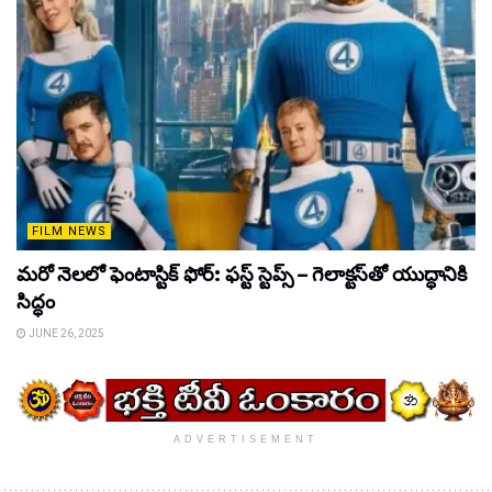
FILM NEWS
మరో నెలలో ఫెంటాస్టిక్ ఫోర్: ఫస్ట్ స్టెప్స్ – గెలాక్టస్‌తో యుద్ధానికి
సిద్ధం
JUNE 26, 2025
ADVERTISEMENT