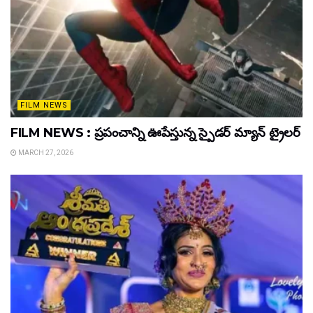
FILM NEWS
FILM NEWS : ప్రపంచాన్ని ఊపేస్తున్న స్పైడర్ మ్యాన్ ట్రైలర్
MARCH 27, 2026