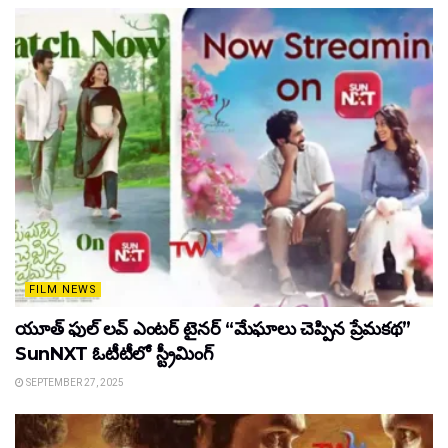
FILM NEWS
యూత్ ఫుల్ లవ్ ఎంటర్ టైనర్ “మేఘాలు చెప్పిన ప్రేమకథ”
SunNXT ఓటీటీలో స్ట్రీమింగ్
SEPTEMBER 27, 2025