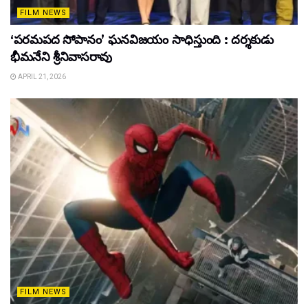
FILM NEWS
‘పరమపద సోపానం’ ఘనవిజయం సాధిస్తుంది : దర్శకుడు
భీమనేని శ్రీనివాసరావు
APRIL 21, 2026
FILM NEWS