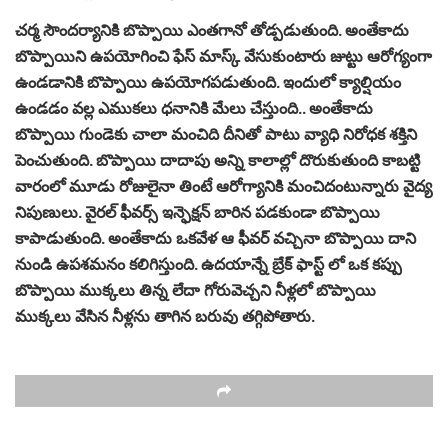
చర్మ సౌందర్యానికి బొప్పాయి ఎంతగానో తోడ్పడుతుంది. అంతేకాదు
బొప్పాయిని ఉపయోగించి ఫేస్ మాస్క్ వేసుకుంటారు జుట్టు ఆరోగ్యంగా
ఉండడానికి బొప్పాయి ఉపయోగపడుతుంది. ఇందులో క్యాల్షియం
ఉండడం వల్ల ఎముకలు ధనానికి మేలు చేస్తుంది.. అంతేకాదు
బొప్పాయి గుండెకు చాలా మంచిది దీనితో పాటు వ్యాధి నిరోధక శక్తిని
పెంచుతుంది. బొప్పాయి దాదాపు అన్ని కాలాల్లో దొరుకుతుంది కాబట్టి
వారంలో మూడు రోజులైనా తింటే ఆరోగ్యానికి మంచిదంటున్నారు వైద్య
నిపుణులు. వైరల్ ఫీవర్స్ ఇన్ఫెక్షన్ బారిన పడకుండా బొప్పాయి
కాపాడుతుంది. అంతేకాదు ఒకవేళ ఆ ఫీవర్ వచ్చినా బొప్పాయి దాని
నుండి ఉపశమనం కలిగిస్తుంది. ఉదయాన్నే బ్రేక్ ఫాస్ట్ లో ఒక కప్పు
బొప్పాయి ముక్కలు తిన్న లేదా గోరువెచ్చని నీళ్లలో బొప్పాయి
ముక్కలు వేసిన నీళ్లను తాగిన బరువు తగ్గిపోతారు.