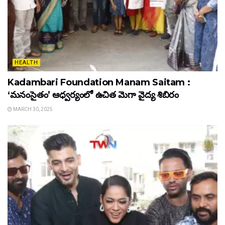
HEALTH
Kadambari Foundation Manam Saitam :
‘మనంసైతం’ ఆధ్వర్యంలో ఉచిత మెగా వైద్య శిబిరం
MARCH 30, 2025