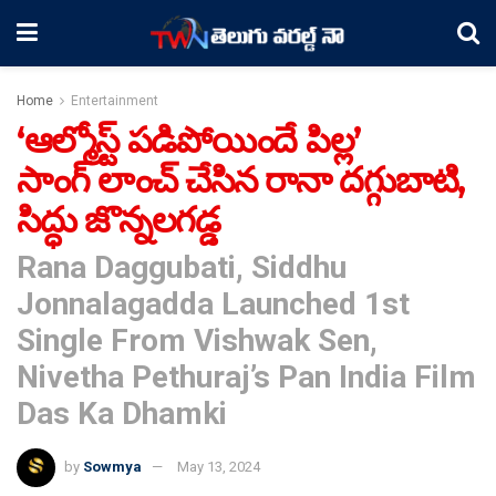
Home
Entertainment
‘ఆల్మోస్ట్ పడిపోయిందే పిల్ల’
సాంగ్ లాంచ్ చేసిన రానా దగ్గుబాటి,
సిద్ధు జొన్నలగడ్డ
Rana Daggubati, Siddhu
Jonnalagadda Launched 1st
Single From Vishwak Sen,
Nivetha Pethuraj’s Pan India Film
Das Ka Dhamki
by
Sowmya
May 13, 2024