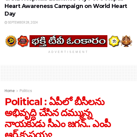
Heart Awareness Campaign on World Heart
Day
SEPTEMBER 28, 2024
ADVERTISEMENT
Home
Politics
Political : ఏపీలో బీసీలను
అభివృద్ధి చేసిన దమ్మున్న
నాయకుడు సీఎం జగన్‌.. ఎంపీ
ఆర్‌.కృష్ణయ్య