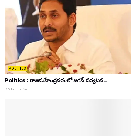
POLITICS
Politics : రాజమహేంద్రవరంలో జగన్ పర్యటన..
MAY 13, 2024