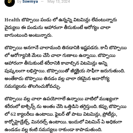
by
Sowmya
May 13, 2024
Health బొప్పాయి పండు లో ఉన్నన్ని విటమిన్లు లేవంటున్నారు
వైద్యులు ఈ పండును ఆహారంగా తీసుకుంటే ఆరోగ్యం చాలా
బాగుంటుంది అంటున్నారు.
బొప్పాయి అనగానే చాలామంది తినడానికి ఇష్టపడరు. కానీ బొప్పాయి
లో ఆరోగ్యానికి మేలు చేసే చాలా గుణాలు ఉన్నాయి. బొప్పాయి
ఆహారంగా తీసుకుంటే శరీరానికి కావాల్సిన విటమిన్లు అన్ని
పుష్కలంగా లభిస్తాయి. బొప్పాయితో జీర్ణక్రియ సాఫీగా జరుగుతుంది.
అంతేకాదు బొప్పాయి తినడం వల్ల చాలా రకమైన అనారోగ్య
సమస్యలను తొలగించుకోవచ్చు.
బొప్పాయి వల్ల చాలా ఉపయోగాలే ఉన్నాయి వాటిలో ముఖ్యంగా
శరీరంలో టాక్సిన్స్ ను అంతం చేసి ఒత్తిడిని తగ్గిస్తుంది. కప్పు బొప్పాయి
లో 62 క్యాలరీలు ఉంటాయి. ఫైబర్ తో పాటు విటమిన్లు, ప్రోటీన్లు,
కార్బోహైడ్రేట్స్, మినరల్స్ ఉంటాయి. ఇందులో విటమిన్ ఏ అధికంగా
ఉండడం వల్ల కంటి సమస్యలు రాకుండా కాపాడుతుంది.