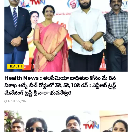
HEALTH
Health News : తలసేమియా బాధితుల కోసం మే 8న
విశాఖ ఆర్కే బీచ్‌ రోడ్డులో 3కె, 5కె, 10కె రన్‌ : ఎన్టీఆర్‌ ట్రస్ట్‌
మేనేజింగ్‌ ట్రస్టీ శ్రీ నారా భువనేశ్వరి
APRIL 25, 2025