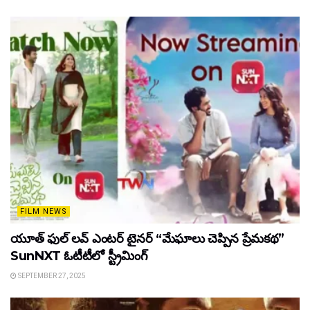
FILM NEWS
యూత్ ఫుల్ లవ్ ఎంటర్ టైనర్ “మేఘాలు చెప్పిన ప్రేమకథ”
SunNXT ఓటీటీలో స్ట్రీమింగ్
SEPTEMBER 27, 2025