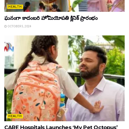
HEALTH
ఘ‌నంగా కాదంబ‌రి హోమియోపతి క్లినిక్ ప్రారంభం
OCTOBER 5, 2024
HEALTH
CARE Hospitals Launches ‘My Pet Octopus’