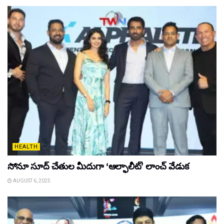
HEALTH
సోనూ సూద్ చేతుల మీదుగా ‘ఆల్ఫాలీట్’ లాంచ్ వేడుక
AUGUST 6, 2025