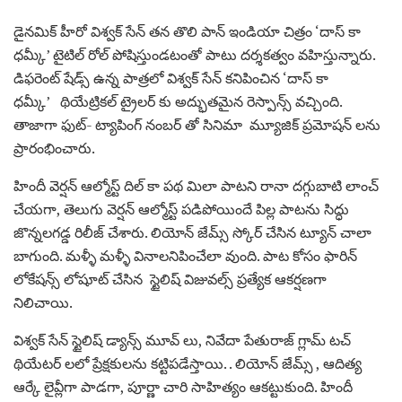
డైనమిక్ హీరో విశ్వక్ సేన్ తన తొలి పాన్ ఇండియా చిత్రం ‘దాస్ కా
ధమ్కీ’ టైటిల్ రోల్ పోషిస్తుండటంతో పాటు దర్శకత్వం వహిస్తున్నారు.
డిఫరెంట్ షేడ్స్ ఉన్న పాత్రలో విశ్వక్ సేన్ కనిపించిన ‘దాస్ కా
ధమ్కీ’ థియేట్రికల్ ట్రైలర్ కు అద్భుతమైన రెస్పాన్స్ వచ్చింది.
తాజాగా ఫుట్- ట్యాపింగ్ నంబర్‌ తో సినిమా మ్యూజిక్ ప్రమోషన్‌ లను
ప్రారంభించారు.
హిందీ వెర్షన్ ఆల్మోస్ట్ దిల్ కా పథ మిలా పాటని రానా దగ్గుబాటి లాంచ్
చేయగా, తెలుగు వెర్షన్ ఆల్మోస్ట్ పడిపోయిందే పిల్ల పాటను సిద్ధు
జొన్నలగడ్డ రిలీజ్ చేశారు. లియోన్ జేమ్స్ స్కోర్ చేసిన ట్యూన్ చాలా
బాగుంది. మళ్ళీ మళ్ళీ వినాలనిపించేలా వుంది. పాట కోసం ఫారిన్
లోకేషన్స్ లోషూట్ చేసిన స్టైలిష్ విజువల్స్ ప్రత్యేక ఆకర్షణగా
నిలిచాయి.
విశ్వక్ సేన్ స్టైలిష్ డ్యాన్స్ మూవ్‌ లు, నివేదా పేతురాజ్ గ్లామ్ టచ్
థియేటర్‌ లలో ప్రేక్షకులను కట్టిపడేస్తాయి. . లియోన్ జేమ్స్ , ఆదిత్య
ఆర్కే లైవ్లీగా పాడగా, పూర్ణా చారి సాహిత్యం ఆకట్టుకుంది. హిందీ