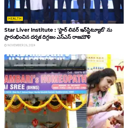
HEALTH
Star Liver Institute : ‘స్టార్ లివర్ ఇన్‌స్టిట్యూట్’ ను
ప్రారంభించిన ద‌ర్శ‌క దిగ్గ‌జం ఎస్ఎస్ రాజ‌మౌళి
NOVEMBER 26, 2024