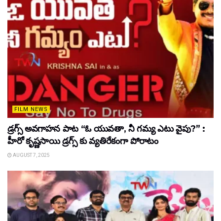
FILM NEWS
డ్రగ్స్ అవగాహన పాట “ఓ యువతా, నీ గమ్య ఎటు వైపు?” :
హీరో కృష్ణసాయి డ్రగ్స్ కు వ్యతిరేకంగా పోరాటం
AUGUST 7, 2025