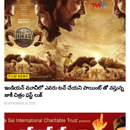
FILM NEWS
ఇండియన్ మూవీలో ఎవరు టచ్ చేయని పాయింట్ తో వస్తున్న
జాకీ చిత్రం ఫస్ట్ లుక్
SEPTEMBER 26, 2025