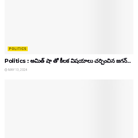
POLITICS
Politics : అమిత్ షా తో కీలక విషయాలు చర్చించిన జగన్..
MAY 13, 2024