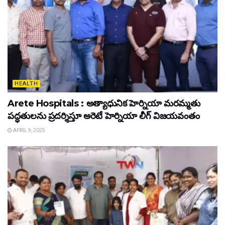
HEALTH
Arete Hospitals : అత్యాధునిక హెర్నియా మరమ్మతు
పద్ధతులను ప్రదర్శిస్తూ అరెటే హెర్నియా లీగ్ విజయవంతం
APRIL 9, 2025