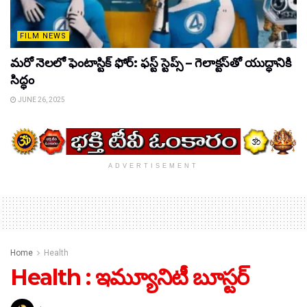
FILM NEWS
మరో నెలలో ఫెంటాస్టిక్ ఫోర్: ఫస్ట్ స్టెప్స్ – గెలాక్టస్‌తో యుద్ధానికి
సిద్ధం
JUNE 26, 2025
ADVERTISEMENT
Home
Health
Health : ఇమ్యూనిటీ బూస్టర్