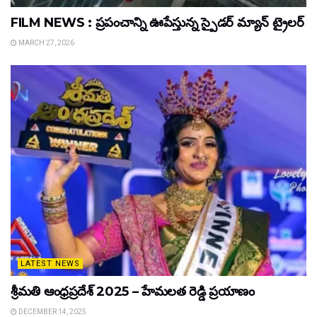
FILM NEWS : ప్రపంచాన్ని ఊపేస్తున్న స్పైడర్ మ్యాన్ ట్రైలర్
MARCH 27, 2026
LATEST NEWS
శ్రీమతి ఆంధ్రప్రదేశ్ 2025 – హేమలత రెడ్డి ప్రయాణం
DECEMBER 14, 2025