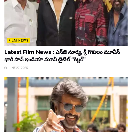
FILM NEWS
Latest Film News : ఎస్‌జె సూర్య, శ్రీ గొకులం మూవీస్‌
భారీ పాన్‌ ఇండియా మూవీ టైటిల్ “కిల్లర్”
JUNE 27, 2025