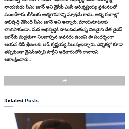
నాయకుడు సీఎం జగన్‌ అని వైసీపీ ఎంపీ ఆర్‌.కృష్ణయ్య ప్రశంసలతో
ముంచేశారు. బీసీలకు ఆత్మగౌరవాన్ని మాత్రమే కాదు.. అన్ని రంగాల్లో
అభివృద్ధి చేసింది సీఎం జగనే అని అన్నారు. మాయమాటలకు
లొంగిపోకుండా.. మన అభివృద్ధికి పాటుపడుతున్న నిజమైన నేత వైఎస్‌
జగన్‌కు మద్దతుగా నిలవాల్సిన అవసరం ఉందని ఈ సందర్భంగా
ఆయన బీసీ శ్రేణులకు ఆర్. కృష్ణయ్య పిలుపుఇచ్చారు. ఎన్నికల్లో కూడా
తప్పకుండా వైఎస్ఆర్సిపి పార్టీని అధికారంలోకి రావాలని
ఆకాంక్షించారు..
Related
Posts