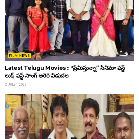
FILM NEWS
Latest Telugu Movies : “ప్రేమిస్తున్నా” సినిమా ఫస్ట్
లుక్, ఫస్ట్ సాంగ్ అరెరె విడుదల
JULY 1, 2025