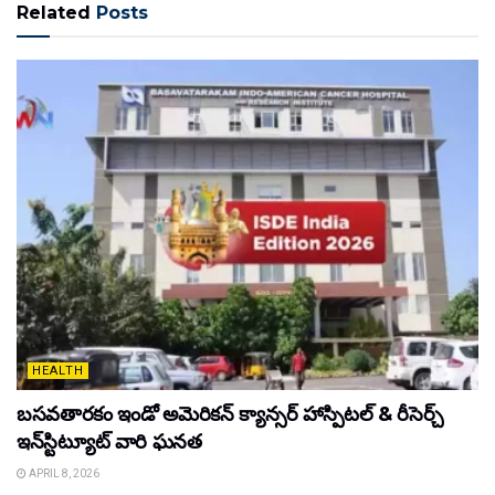
Related
Posts
HEALTH
బసవతారకం ఇండో అమెరికన్ క్యాన్సర్ హాస్పిటల్ & రీసెర్చ్
ఇన్‌స్టిట్యూట్ వారి ఘనత
APRIL 8, 2026