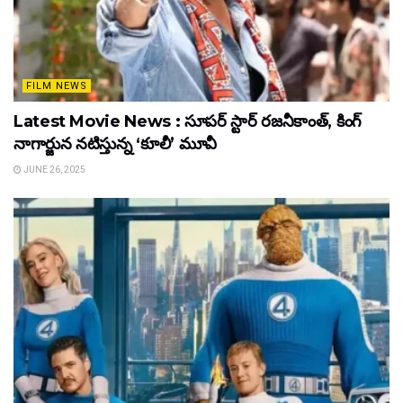
FILM NEWS
Latest Movie News : సూపర్ స్టార్ రజనీకాంత్, కింగ్
నాగార్జున నటిస్తున్న ‘కూలీ’ మూవీ
JUNE 26, 2025