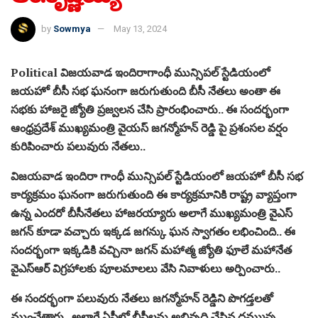
by
Sowmya
May 13, 2024
Political విజయవాడ ఇందిరాగాంధీ మున్సిపల్ స్టేడియంలో
జయహో బీసీ సభ ఘనంగా జరుగుతుంది బీసీ నేతలు అంతా ఈ
సభకు హాజరై జ్యోతి ప్రజ్వలన చేసి ప్రారంభించారు.. ఈ సందర్భంగా
ఆంధ్రప్రదేశ్ ముఖ్యమంత్రి వైయస్ జగన్మోహన్ రెడ్డి పై ప్రశంసల వర్షం
కురిపించారు పలువురు నేతలు..
విజయవాడ ఇందిరా గాంధీ మున్సిపల్ స్టేడియంలో జయహో బీసీ సభ
కార్యక్రమం ఘనంగా జరుగుతుంది ఈ కార్యక్రమానికి రాష్ట్ర వ్యాప్తంగా
ఉన్న ఎందరో బీసీనేతలు హాజరయ్యారు అలాగే ముఖ్యమంత్రి వైఎస్
జగన్ కూడా వచ్చారు ఇక్కడ జగన్కు ఘన స్వాగతం లభించింది.. ఈ
సందర్భంగా ఇక్కడికి వచ్చినా జగన్ మహాత్మ జ్యోతి ఫూలే మహానేత
వైఎస్ఆర్ విగ్రహాలకు పూలమాలలు వేసి నివాళులు అర్పించారు..
ఈ సందర్భంగా పలువురు నేతలు జగన్మోహన్ రెడ్డిని పొగడ్తలతో
ముంచేత్తారు.. అలాగే ఏపీలో బీసీలను అభివృద్ధి చేసిన దమ్మున్న