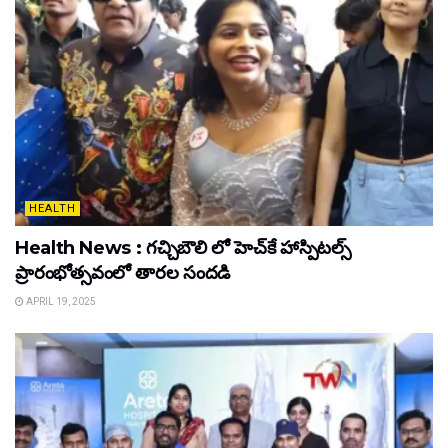
HEALTH
Health News : గచ్చిబౌలి లో హెచ్‌కే హాస్పిటల్స్
ప్రారంభోత్సవంలో తారల సందడి
APRIL 19, 2025