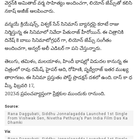
వెర్షన్‌కి అమితాబ్ వర్మ సాహిత్యం అందించగా, లియోన్ జేమ్స్‌తో కలిసి
నకాష్ అజీజ్ ఆలపించారు.
వన్మయే క్రియేషన్స్, విశ్వక్ సేన్ సినిమాస్ బ్యానర్లపై కరాటే రాజు
నిర్మిస్తున్న ఈ సినిమాలో నివేదా పేతురాజ్ హీరోయిన్. ఈ చిత్రానికి
దినేష్ కె బాబు సినిమాటోగ్రఫర్ గా, లియోన్ జేమ్స్ సంగీతం
అందించగా, అన్వర్ అలీ ఎడిటర్ గా పని చేస్తున్నారు.
తెలుగు, తమిళం, మలయాళం, హిందీ భాషల్లో విడుదల కానున్న ఈ
చిత్రంలో రావు రమేష్, హైపర్ ఆది, రోహిణి, పృథ్వీరాజ్ ఇతర ముఖ్య
తారాగణం. ఈ సినిమా ప్రస్తుతం పోస్ట్ ప్రొడక్షన్ దశలో ఉంది. దాస్ కా ధ
మ్కీ ఫిబ్రవరి 17,
2023న ప్రపంచవ్యాప్తంగా ప్రేక్షకుల ముందుకు రానుంది.
Source:
Rana Daggubati, Siddhu Jonnalagadda Launched 1st Single
From Vishwak Sen, Nivetha Pethuraj’s Pan India Film Das Ka
Dhamki
Via:
Rana Daggubati, Siddhu Jonnalagadda Launched 1st Single