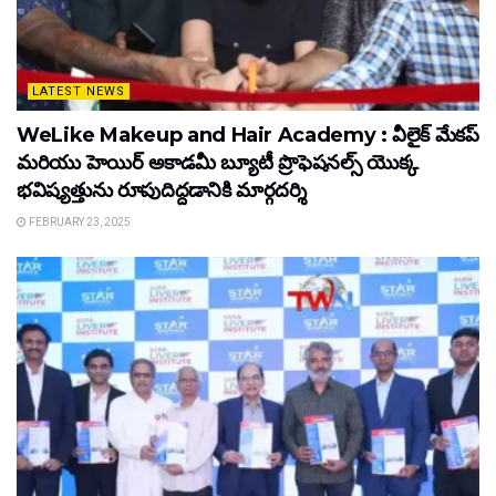
LATEST NEWS
WeLike Makeup and Hair Academy : వీలైక్ మేకప్
మరియు హెయిర్ అకాడమీ బ్యూటీ ప్రొఫెషనల్స్ యొక్క
భవిష్యత్తును రూపుదిద్దడానికి మార్గదర్శి
FEBRUARY 23, 2025