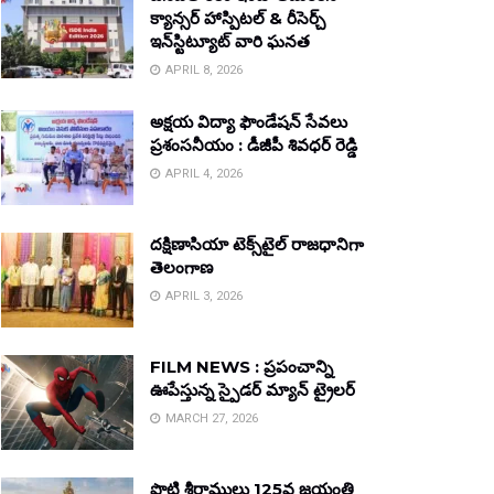
క్యాన్సర్ హాస్పిటల్ & రీసెర్చ్
ఇన్‌స్టిట్యూట్ వారి ఘనత
APRIL 8, 2026
అక్షయ విద్యా ఫౌండేషన్ సేవలు
ప్రశంసనీయం : డీజీపీ శివధర్ రెడ్డి
APRIL 4, 2026
దక్షిణాసియా టెక్స్‌టైల్ రాజధానిగా
తెలంగాణ
APRIL 3, 2026
FILM NEWS : ప్రపంచాన్ని
ఊపేస్తున్న స్పైడర్ మ్యాన్ ట్రైలర్
MARCH 27, 2026
పొట్టి శ్రీరాములు 125వ జయంతి