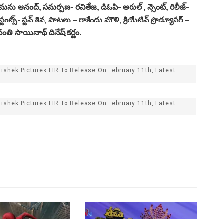
 – మ‌ను ఆనంద్‌, స‌మ‌ర్ప‌ణ‌- ర‌వితేజ‌, డిఓపి- అరుల్ , న్సెంట్‌, రిలీజ్-
, స్టంట్స్‌- స్ట‌న్ శివ‌, పాట‌లు – రాకేందు మౌళి, క్రియేటివ్ ప్రొడ్యూస‌ర్ –
ర‌వంతి సాయినాథ్ దినేష్ క‌ర్ణం.
ishek Pictures FIR To Release On February 11th, Latest
ishek Pictures FIR To Release On February 11th, Latest