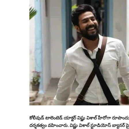
కోలీవుడ్ టాలెంటెడ్ యాక్ట‌ర్ విష్ణు విశాల్ హీరోగా రూపొందుత
ద‌ర్శ‌క‌త్వం వ‌హించారు. విష్ణు విశాల్ స్టూడియోస్ బ్యానర్