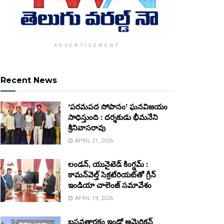
ADVERTISEMENT
Recent News
‘పరమపద సోపానం’ ఘనవిజయం
సాధిస్తుంది : దర్శకుడు భీమనేని
శ్రీనివాసరావు
APRIL 21, 2026
లండన్, యునైటెడ్ కింగ్డమ్ :
కామన్‌వెల్త్ సెక్రటేరియట్‌తో గ్రీన్
ఇండియా చాలెంజ్ సమావేశం
APRIL 19, 2026
బసవతారకం ఇండో అమెరికన్