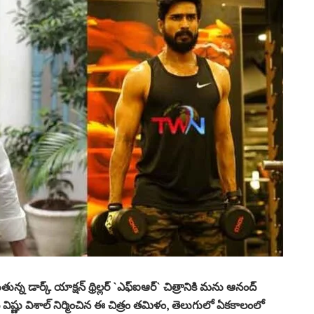
ున్న‌ డార్క్ యాక్షన్ థ్రిల్లర్ `ఎఫ్ఐఆర్` చిత్రానికి మను ఆనంద్
 పై విష్ణు విశాల్ నిర్మించిన‌ ఈ చిత్రం తమిళం, తెలుగులో ఏకకాలంలో