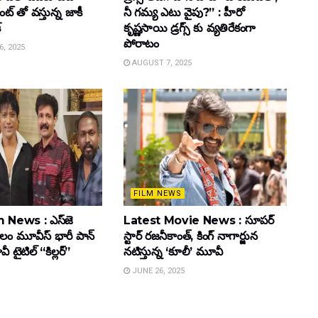
్ తో వస్తున్న జాకీ
నీ గమ్య ఎటు వైపు?” : హీరో
్
కృష్ణసాయి డ్రగ్స్ కు వ్యతిరేకంగా
పోరాటం
, 2025
AUGUST 7, 2025
FILM NEWS
 News : ఎస్‌జె
Latest Movie News : సూపర్
కులం మూవీస్‌ భారీ పాన్‌
స్టార్ రజనీకాంత్, కింగ్ నాగార్జున
ైటిల్ “కిల్లర్”
నటిస్తున్న ‘కూలీ’ మూవీ
JUNE 26, 2025