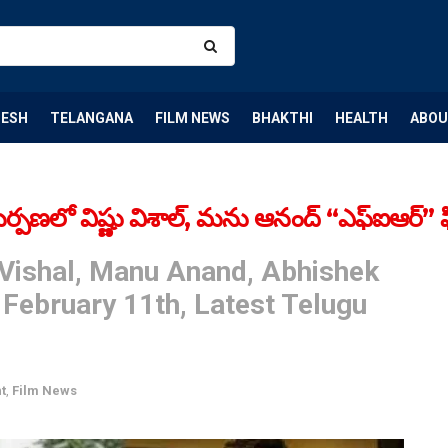
DESH
TELANGANA
FILM NEWS
BHAKTHI
HEALTH
ABOU
‌లో విష్ణు విశాల్‌, మ‌ను ఆనంద్‌ “ఎఫ్ఐఆర్” ఫిబ్
 Vishal, Manu Anand, Abhishek
 February 11th, Latest Telugu
t
,
Film News