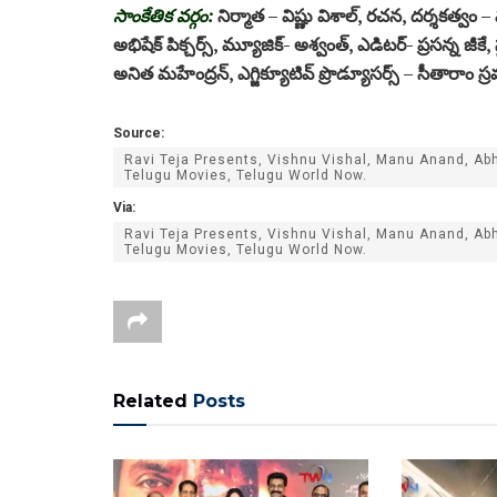
సాంకేతిక వ‌ర్గం:
నిర్మాత – విష్ణు విశాల్, ర‌చ‌న‌, ద‌ర్శ‌క‌త్వం
అభిషేక్ పిక్చ‌ర్స్‌, మ్యూజిక్‌- అశ్వంత్‌, ఎడిట‌ర్- ప్ర‌స‌న్న జీకే
అనిత మ‌హేంద్ర‌న్‌, ఎగ్జిక్యూటివ్ ప్రొడ్యూస‌ర్స్ – సీతారాం స్
Source:
Ravi Teja Presents, Vishnu Vishal, Manu Anand, Abh
Telugu Movies, Telugu World Now.
Via:
Ravi Teja Presents, Vishnu Vishal, Manu Anand, Abh
Telugu Movies, Telugu World Now.
Related
Posts