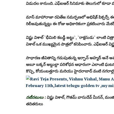
విడుదల కానుంది. ఎఫ్ఐఆర్ సినిమాకు తెలుగులో కూడా మంచి
మాస్ మాహారాజా ర‌వితేజ స‌మ‌ర్ఫ‌ణ‌లో అభిషేక్ పిక్చ‌ర్స్ ఈ 
రిలీజవుతున్నట్లు ఈ రోజు అధికారికంగా ప్ర‌క‌టించారు మేక‌ర్స్
విష్ణు విశాల్ `భీమిలి కబడ్డీ జట్టు`, `రాక్ష‌సుడు` లాంటి చి
విశాల్ ఒక ముఖ్యమైన పాత్రలో కనిపించారు. ఎఫ్ఐఆర్ విష్ణు
సాధారణ జీవితాన్ని గడుపుతున్న ఇర్ఫాన్ అహ్మద్ అన
అబూ బక్కర్ అబ్దుల్లా పరిశోధన ఆధారంగా ఎలాంటి ఘ‌ట‌న
కొచ్చి, కోయంబత్తూరు మరియు హైదరాబాద్ వంటి న‌గ‌రాల్ల
నటీనటులు :
విష్ణు విశాల్, గౌతమ్ వాసుదేవ్ మీనన్, మంజ
తదితరులు