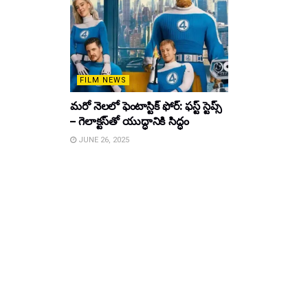
FILM NEWS
మరో నెలలో ఫెంటాస్టిక్ ఫోర్: ఫస్ట్ స్టెప్స్
– గెలాక్టస్‌తో యుద్ధానికి సిద్ధం
JUNE 26, 2025