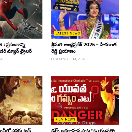
LATEST NEWS
 ప్రపంచాన్ని
శ్రీమతి ఆంధ్రప్రదేశ్ 2025 – హేమలత
ైడర్ మ్యాన్ ట్రైలర్
రెడ్డి ప్రయాణం
26
DECEMBER 14, 2025
FILM NEWS
వీలో ఎవరు టచ్
డ్రగ్స్ అవగాహన పాట “ఓ యువతా,