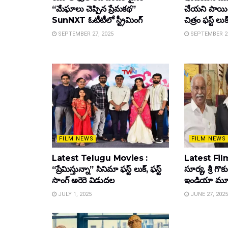
“మేఘాలు చెప్పిన ప్రేమకథ”
చేయని పాయింట
SunNXT ఓటీటీలో స్ట్రీమింగ్
చిత్రం ఫస్ట్ లుక
SEPTEMBER 27, 2025
SEPTEMBER 26
FILM NEWS
FILM NEWS
Latest Telugu Movies :
Latest Film
“ప్రేమిస్తున్నా” సినిమా ఫస్ట్ లుక్, ఫస్ట్
సూర్య, శ్రీ గొ
సాంగ్ అరెరె విడుదల
ఇండియా మూవీ ట
JULY 1, 2025
JUNE 27, 2025