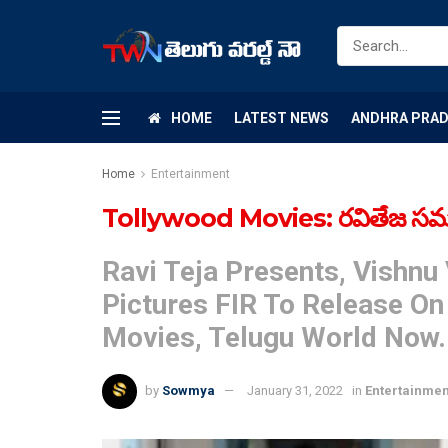
HOME
LATEST NEWS
ANDHRA PRA
Home
Entertainment
Tollywood Movies: ర‌వితేజ స‌మ‌ర్ప‌ణ
Ravi Teja Presents, Vishnu
Pictures FIR To Release On
Movies, Telugu World Now.
by
Sowmya
January 31, 2022
in
Entertainmen