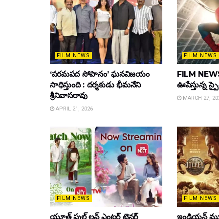
FILM NEWS
FILM NEWS
‘పరమపద సోపానం’ ఘనవిజయం
FILM NEWS :
సాధిస్తుంది : దర్శకుడు భీమనేని
ఊపేస్తున్న స్ప
శ్రీనివాసరావు
MARCH 27, 20
APRIL 21, 2026
FILM NEWS
FILM NEWS
యూత్ ఫుల్ లవ్ ఎంటర్ టైనర్
ఇండియన్ మూ