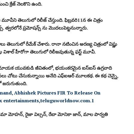
 క్రేజ్ నెల‌కొని ఉంది.
మూవీని తెలుగులో రిలీజ్ చేస్తుంది. ఫిబ్ర‌వ‌రి11న ఈ చిత్రం
‌. త్వ‌ర‌లోనే ప్ర‌మోష‌న్స్ ను మొద‌లుపెట్ట‌నున్నారు.
త్రాలు తెలుగులో రీమేక్ చేశారు. రానా న‌టించిన అర‌ణ్య చిత్రంలో విష్ణు
 విశాల్ హీరోగా తెలుగులో రిలీజ‌వుతున్న ఫ‌స్ట్ మూవీ.
ే అమాయక యువకుడి జీవితంలో, భయంకరమైన ఐస్ఐస్‌ ఉగ్రవాది
‌లు చోటు చేసుకున్నాయి అనేది ఎఫ్ఐఆర్ మూల‌కథ. ఈ కథ చెన్నై,
ో జ‌రుగుతుంది.
ిమా మోహన్, రైజా విల్సన్, రేబా మోనికా జాన్, మాల పార్వతి