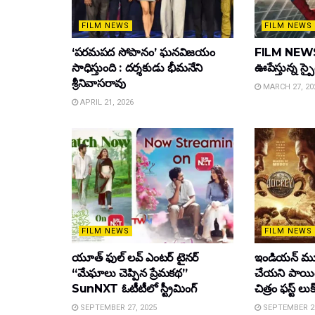
FILM NEWS
FILM NEWS
‘పరమపద సోపానం’ ఘనవిజయం
FILM NEWS :
సాధిస్తుంది : దర్శకుడు భీమనేని
ఊపేస్తున్న స్ప
శ్రీనివాసరావు
MARCH 27, 20
APRIL 21, 2026
FILM NEWS
FILM NEWS
యూత్ ఫుల్ లవ్ ఎంటర్ టైనర్
ఇండియన్ మూ
“మేఘాలు చెప్పిన ప్రేమకథ”
చేయని పాయింట
SunNXT ఓటీటీలో స్ట్రీమింగ్
చిత్రం ఫస్ట్ లుక
SEPTEMBER 27, 2025
SEPTEMBER 26