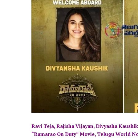
Ravi Teja, Rajisha Vijayan, Divyasha Kaushi
“Ramarao On Duty” Movie, Telugu World N