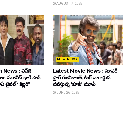
AUGUST 7, 2025
FILM NEWS
 News : ఎస్‌జె
Latest Movie News : సూపర్
కులం మూవీస్‌ భారీ పాన్‌
స్టార్ రజనీకాంత్, కింగ్ నాగార్జున
ైటిల్ “కిల్లర్”
నటిస్తున్న ‘కూలీ’ మూవీ
JUNE 26, 2025