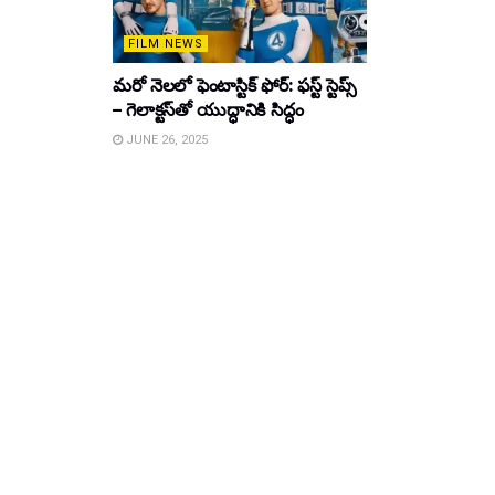
FILM NEWS
మరో నెలలో ఫెంటాస్టిక్ ఫోర్: ఫస్ట్ స్టెప్స్
– గెలాక్టస్‌తో యుద్ధానికి సిద్ధం
JUNE 26, 2025