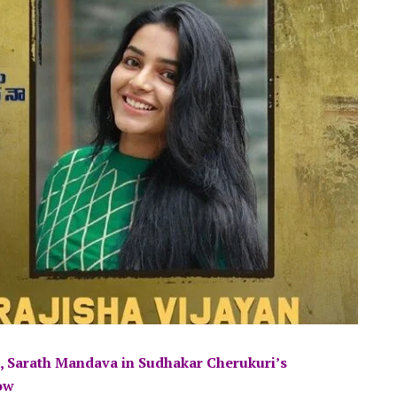
k, Sarath Mandava in Sudhakar Cherukuri’s
ow