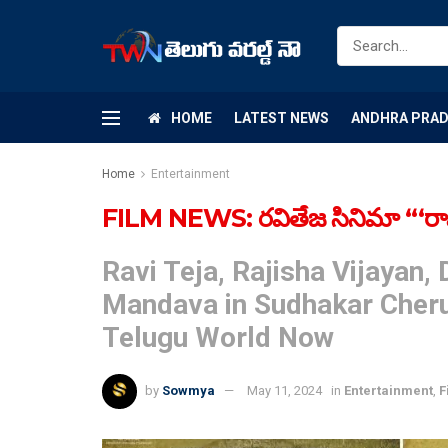
HOME
LATEST NEWS
ANDHRA PRA
Home
Entertainment
FILM NEWS: రవితేజ సినిమా “‘రామార
Ravi Teja, Rajisha Vijayan,
Mandava in Sudhakar Cheru
Telugu World Now
by
Sowmya
May 11, 2024
in
Entertainment
,
F