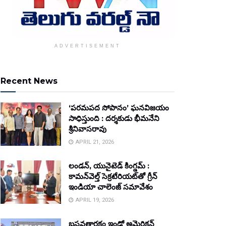
ADVERTISEMENT
Recent News
‘పరమపద సోపానం’ ఘనవిజయం
సాధిస్తుంది : దర్శకుడు భీమనేని
శ్రీనివాసరావు
APRIL 21, 2026
లండన్, యునైటెడ్ కింగ్డమ్ :
కామన్‌వెల్త్ సెక్రటేరియట్‌తో గ్రీన్
ఇండియా చాలెంజ్ సమావేశం
APRIL 19, 2026
బసవతారకం ఇండో అమెరికన్