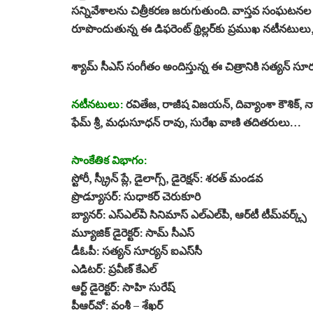
సన్నివేశాలను చిత్రీకరణ జరుగుతుంది. వాస్తవ సంఘటన
రూపొందుతున్న ఈ డిఫరెంట్‌ థ్రిల్లర్‌కు ప్రముఖ నటీనటు
శ్యామ్‌ సీఎస్‌ సంగీతం అందిస్తున్న ఈ చిత్రానికి సత్యన్‌ సూర్
నటీనటులు:
రవితేజ, రాజీష విజయన్, దివ్యాంశా కౌశిక్, నాసి
ఫేమ్‌ శ్రీ, మధుసూధన్‌ రావు, సురేఖ వాణి తదితరులు…
సాంకేతిక విభాగం:
స్టోరీ, స్క్రీన్‌ ప్లే, డైలాగ్స్, డైరెక్షన్‌: శరత్‌ మండవ
ప్రొడ్యూసర్‌: సుధాకర్‌ చెరుకూరి
బ్యానర్‌: ఎస్‌ఎల్‌వీ సినిమాస్‌ ఎల్‌ఎల్‌పీ, ఆర్‌టీ టీమ్‌వర్క్స్‌
మ్యూజిక్‌ డైరెక్టర్‌: సామ్‌ సీఎస్‌
డీఓపీ: సత్యన్‌ సూర్యన్‌ ఐఎస్‌సీ
ఎడిటర్‌: ప్రవీణ్‌ కేఎల్‌
ఆర్ట్‌ డైరెక్టర్‌: సాహి సురేష్‌
పీఆర్‌వో: వంశీ – శేఖర్‌