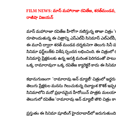
FILM NEWS: మాస్‌ మహారాజా రవితేజ, శరత్‌మండవ, సుధ
రాజీషా విజయన్‌
మాస్‌ మహారాజా రవితేజ హీరోగా నటిస్తున్న తాజా చిత్రం 
రూపొందుతున్న ఈ చిత్రాన్ని ఎస్‌ఎల్‌వీ సినిమాస్‌ ఎల్‌ఎల్‌పీ,
ఈ మూవీ ద్వారా శరత్‌ మండవ దర్శకునిగా తెలుగు సినీ
సినిమా ఫస్ట్‌లుక్‌కు విశేష స్పందన లభించింది. ఈ చిత్రంల
సినిమాపై ప్రేక్షకులకు ఉన్న ఆసక్తి మరింత పెరిగడంతో పా
ఒక్క రామారావుగా ఒక్క రవితేజ క్యారెక్టరే కాదు ఈ సినిమా
కథానుగుణంగా ‘రామారావు ఆన్‌ డ్యూటీ’ చిత్రంలో ఇద్ద
తెలుగు ప్రేక్షకుల మనసు గెలుచుకున్న దివ్యాంశ కౌశిక్‌ 
సినిమాలోని మరో ప్రధానమైన హీరోయిన్‌ పాత్రకు మలయాళ
తెలుగులో రవితేజ ‘రామారావు ఆన్‌ డ్యూటీ’తొలి చిత్రం క
ప్రస్తుతం ఈ సినిమా షూటింగ్‌ హైదరాబాద్‌లో జరుగుతుంది. 