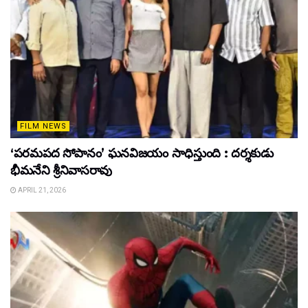
FILM NEWS
‘పరమపద సోపానం’ ఘనవిజయం సాధిస్తుంది : దర్శకుడు
భీమనేని శ్రీనివాసరావు
APRIL 21, 2026