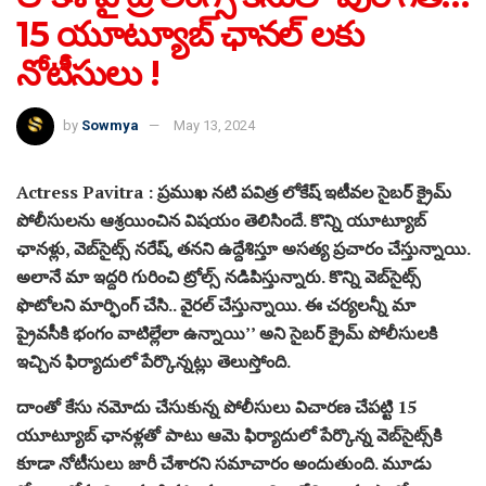
15 యూట్యూబ్ ఛానల్ లకు
నోటీసులు !
by
Sowmya
May 13, 2024
Actress Pavitra : ప్రముఖ నటి పవిత్ర లోకేష్ ఇటీవల సైబర్ క్రైమ్
పోలీసులను ఆశ్రయించిన విషయం తెలిసిందే. కొన్ని యూట్యూబ్
ఛానళ్లు, వెబ్‌సైట్స్ నరేష్, తనని ఉద్దేశిస్తూ అసత్య ప్రచారం చేస్తున్నాయి.
అలానే మా ఇద్దరి గురించి ట్రోల్స్ నడిపిస్తున్నారు. కొన్ని వెబ్‌సైట్స్
ఫొటోలని మార్ఫింగ్ చేసి.. వైరల్ చేస్తున్నాయి. ఈ చర్యలన్నీ మా
ప్రైవసీకి భంగం వాటిల్లేలా ఉన్నాయి’’ అని సైబర్‌ క్రైమ్ పోలీసులకి
ఇచ్చిన ఫిర్యాదులో పేర్కొన్నట్లు తెలుస్తోంది.
దాంతో కేసు నమోదు చేసుకున్న పోలీసులు విచారణ చేపట్టి 15
యూట్యూబ్ ఛానళ్లతో పాటు ఆమె ఫిర్యాదులో పేర్కొన్న వెబ్‌సైట్స్‌కి
కూడా నోటీసులు జారీ చేశారని సమాచారం అందుతుంది. మూడు