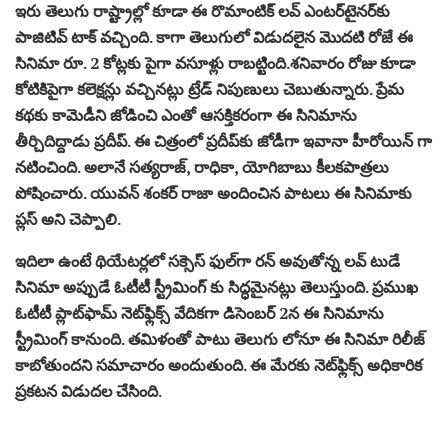
ఇరు తెలుగు రాష్ట్రాల్లో కూడా ఈ రొమాంటిక్‌ లవ్‌ ఎంటర్‌టైనర్‌కు
పాజిటివ్‌ టాక్‌ వచ్చింది. కాగా తెలుగులో విడుదలైన మొదటి రోజే ఈ
సినిమా రూ. 2 కోట్లకు పైగా వసూళ్లు రాబట్టింది.శ‌నివారం రోజు కూడా
కోటికిపైగా కలెక్షన్లు వచ్చినట్లు ట్రేడ్‌ నిపుణులు చెబుతున్నారు. ప్రేమ
కథకు కామెడీని జోడించి ఎంతో ఆసక్తికరంగా ఈ సినిమాను
తీర్చిదిద్దాడు ప్రదీప్‌. ఈ చిత్రంలో ప్రదీప్‌కు జోడీగా ఇవానా హీరోయిన్ గా
నటించింది. అలానే సత్యరాజ్‌, రాధికా, యోగిబాబు కీలకపాత్రలు
పోషించారు. యువన్‌ శంకర్‌ రాజా అందించిన పాటలు ఈ సినిమాకు
ప్లస్ అని చెప్పాలి.
ఇదిలా ఉంటే థియేటర్లలో సక్సెస్‌ ఫుల్‌గా రన్‌ అవుతోన్న లవ్‌ టుడే
సినిమా అప్పుడే ఓటీటీ స్ట్రీమింగ్ కు సిద్ధమైనట్లు తెలుస్తుంది. ప్రముఖ
ఓటీటీ ప్లాట్‌ఫామ్‌ నెట్‌ఫ్లిక్స్‌ వేదికగా డిసెంబర్‌ 2న ఈ సినిమాను
స్ట్రీమింగ్‌ కానుంది. త‌మిళంతో పాటు తెలుగు లోనూ ఈ సినిమా రిలీజ్
కాబోతుందని సమాచారం అందుతుంది. ఈ మేరకు నెట్‌ఫ్లిక్స్‌ అధికారిక
ప్రకటన విడుదల చేసింది.