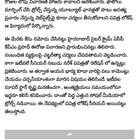
రోజుల లోపు విచారణకి హాజరు కావాలని ఆదేశించారు. ఫొటోలు
మార్ఫింగ్ చేసి ట్రోల్స్ చేస్తున్న యూట్యూబ్ ఛానళ్లతో పాటు అసత్య
ప్రచారం చేస్తున్న వెబ్‌సైట్స్‌పై కూడా చర్యలు తీసుకోవాలని పవిత్ర లోకేష్
ఆ ఫిర్యాదులో పేర్కొన్నారు.
ఈ మేరకు కేసు నమోదు చేసినట్లు హైదరాబాద్ సైబర్ క్రైమ్ ఏసీపీ
కేవీఎం ప్రసాద్ ఈరోజు విచారణని ప్రారంభించినట్లు తెలిపారు.
సంబంధిత వ్యక్తులపై చట్టరీత్యా చర్యలు చేపడతామని వెల్లడించారు.
కాగా ఇటీవలే సీనియర్ నటుడు నరేశ్ పవిత్రతో రిలేషన్ లో ఉన్నట్లు
ప్రకటించారు. ఆ తర్వాత ఆయన భార్య కూడా వారిపై పలు కామెంట్లు
చేయడం చర్చనీయాంశంగా మారిన విషయం తెలిసిందే. ఇటీవల
సూపర్ స్టార్ కృష్ణ మరణించగా.. అంత్యక్రియలు సమయంలోనూ
ఇద్దరూ కలిసే కనిపించారు. దాంతో పెద్ద ఎత్తున సోషల్ మీడియాలో
ట్రోల్స్ నడిచాయి. ఈ నేపథ్యంలో పవిత్ర లోకేష్ సీరియస్ అయినట్లు
తెలుస్తోంది.