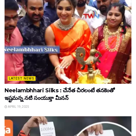
LATEST NEWS
Neelambhhari Silks : చేనేత చీరలంటే తనకెంతో
ఇష్టమన్న నటి సంయుక్తా మీనన్‌
APRIL 19, 2025