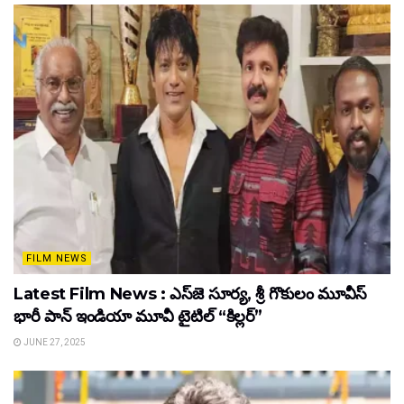
FILM NEWS
Latest Film News : ఎస్‌జె సూర్య, శ్రీ గొకులం మూవీస్‌
భారీ పాన్‌ ఇండియా మూవీ టైటిల్ “కిల్లర్”
JUNE 27, 2025