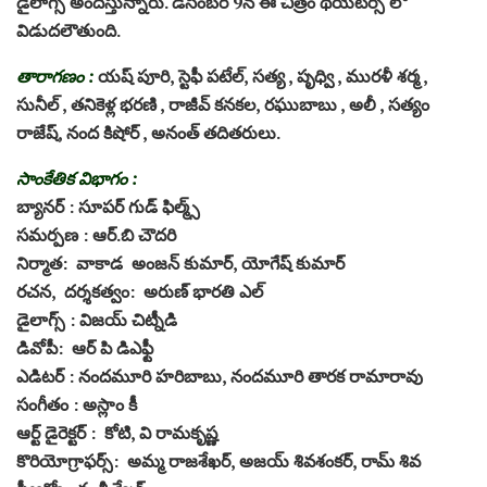
డైలాగ్స్ అందిస్తున్నారు. డిసెంబర్ 9న ఈ చిత్రం థియేటర్స్ లో
విడుదలౌతుంది.
తారాగణం :
యష్ పూరి, స్టెఫీ పటేల్, సత్య , పృధ్వి , మురళీ శర్మ ,
సునీల్ , తనికెళ్ల భరణి , రాజీవ్ కనకల, రఘుబాబు , అలీ , సత్యం
రాజేష్, నంద కిషోర్ , అనంత్ తదితరులు.
సాంకేతిక విభాగం :
బ్యానర్ : సూపర్ గుడ్ ఫిల్మ్స్
సమర్పణ : ఆర్.బి చౌదరి
నిర్మాత: వాకాడ అంజన్ కుమార్, యోగేష్ కుమార్
రచన, దర్శకత్వం: అరుణ్ భారతి ఎల్
డైలాగ్స్ : విజయ్ చిట్నీడి
డివోపీ: ఆర్ పి డిఎఫ్టీ
ఎడిటర్ : నందమూరి హరిబాబు, నందమూరి తారక రామారావు
సంగీతం : అస్లాం కీ
ఆర్ట్ డైరెక్టర్ : కోటి, వి రామకృష్ణ
కొరియోగ్రాఫర్స్: అమ్మ రాజశేఖర్, అజయ్ శివశంకర్, రామ్ శివ