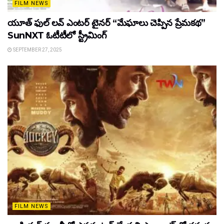
FILM NEWS
యూత్ ఫుల్ లవ్ ఎంటర్ టైనర్ “మేఘాలు చెప్పిన ప్రేమకథ”
SunNXT ఓటీటీలో స్ట్రీమింగ్
SEPTEMBER 27, 2025
FILM NEWS