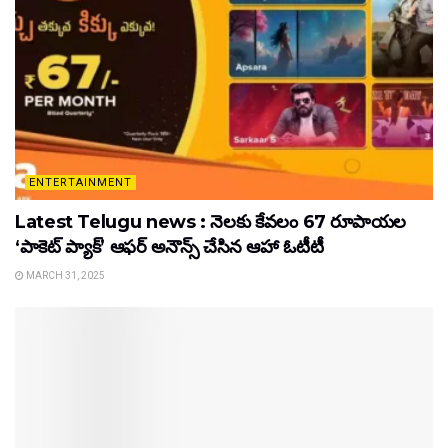
ENTERTAINMENT
Latest Telugu news : నెలకు కేవలం 67 రూపాయల
‘పాకెట్ ప్యాక్’ ఆఫర్ అనౌన్స్ చేసిన ఆహా ఓటీటీ
MARCH 31, 2025