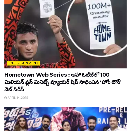
ENTERTAINMENT
Hometown Web Series : ఆహా ఓటీటీలో 100
మిలియన్ ఫ్లస్ మినిట్స్ వ్యూయర్ షిప్ సాధించిన ‘హోం టౌన్’
వెబ్ సిరీస్
APRIL 14, 2025