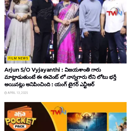
FILM NEWS
Arjun S/O Vyjayanthi : విజయశాంతి గారు
మాట్లాడుతుంటే ఈ ఈవెంట్ లో నాన్నగారు లేని లోటు భర్తీ
అయినట్లు అనిపించింది : యంగ్ టైగర్ ఎన్టీఆర్
APRIL 13, 2025