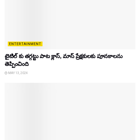
ENTERTAINMENT
టైటిల్‌ కు తగ్గట్టు పాట క్లాస్, మాస్ ప్రేక్షకులకు పూనకాలను
తెప్పించింది
MAY 13, 2024