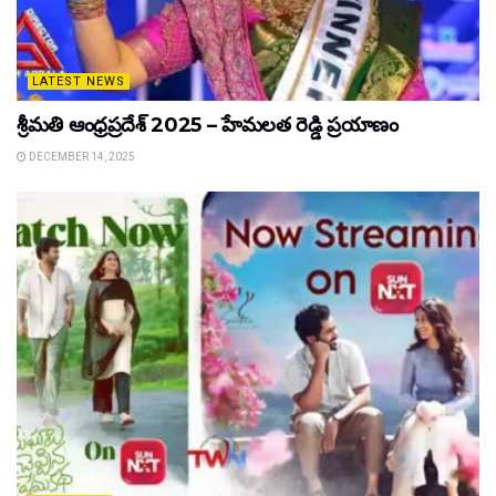
LATEST NEWS
శ్రీమతి ఆంధ్రప్రదేశ్ 2025 – హేమలత రెడ్డి ప్రయాణం
DECEMBER 14, 2025