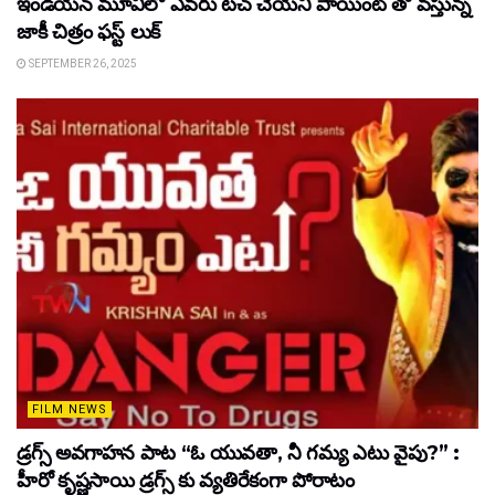
ఇండియన్ మూవీలో ఎవరు టచ్ చేయని పాయింట్ తో వస్తున్న
జాకీ చిత్రం ఫస్ట్ లుక్
SEPTEMBER 26, 2025
FILM NEWS
డ్రగ్స్ అవగాహన పాట “ఓ యువతా, నీ గమ్య ఎటు వైపు?” :
హీరో కృష్ణసాయి డ్రగ్స్ కు వ్యతిరేకంగా పోరాటం