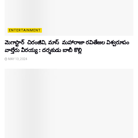
ENTERTAINMENT
మెగాస్టార్ చిరంజీవి, మాస్ మహారాజా రవితేజల విశ్వరూపం
వాల్తేరు వీరయ్య : దర్శకుడు బాబీ కొల్లి
MAY 13, 2024