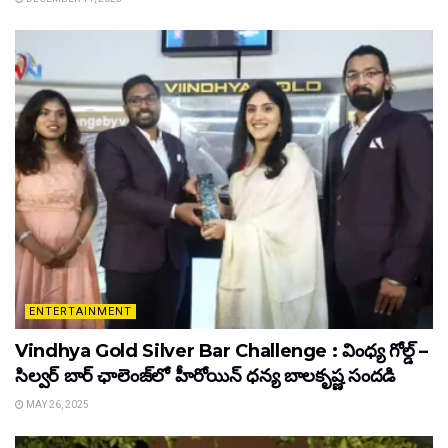
ENTERTAINMENT
Vindhya Gold Silver Bar Challenge : వింధ్య గోల్డ్ –
సిల్వర్ బార్ ఛాలెంజ్‌లో హీరోయిన్ ధ‌న్య బాల‌కృష్ణ‌ సందడి
MAY 26, 2025