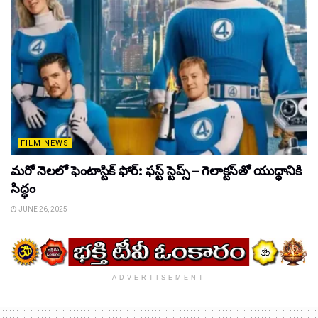
FILM NEWS
మరో నెలలో ఫెంటాస్టిక్ ఫోర్: ఫస్ట్ స్టెప్స్ – గెలాక్టస్‌తో యుద్ధానికి
సిద్ధం
JUNE 26, 2025
ADVERTISEMENT