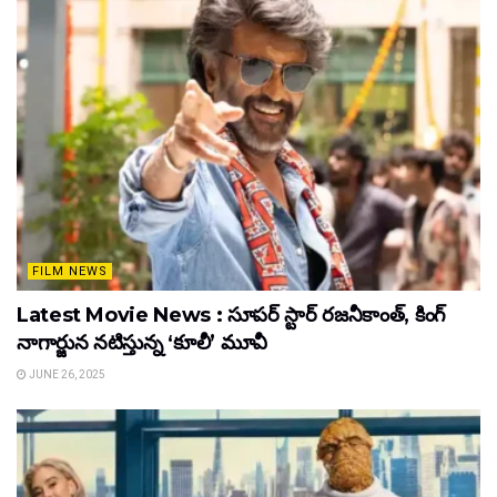
FILM NEWS
Latest Movie News : సూపర్ స్టార్ రజనీకాంత్, కింగ్
నాగార్జున నటిస్తున్న ‘కూలీ’ మూవీ
JUNE 26, 2025