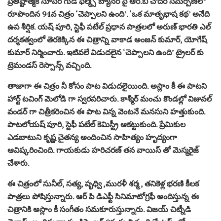
ప్రతిష్టాత్మక సూపర్ గుడ్ ఫిల్మ్స్ బ్యానర్ పై ఆర్.బి చౌదరి సమర్పణలో
రూపొందిన 94వ చిత్రం ‘చెప్పాలని ఉంది’. ‘ఒక మాతృభాష కథ’ అనేది
ఉప శీర్షిక. యష్ పూరి, స్టెఫీ పటేల్ ప్రధాన పాత్రలలో అరుణ్ భారతి ఎల్
దర్శకత్వంలో తెరకెక్కిన ఈ చిత్రాన్ని వాకాడ అంజన్ కుమార్, యోగేష్
కుమార్ నిర్మించారు. ఇటివలే విడుదలైన ‘చెప్పాలని ఉంది’ ట్రైలర్ కు
ట్రెమండస్ రెస్పాన్స్ వచ్చింది.
తాజాగా ఈ చిత్రం నీ కోసం పాట విడుదలైయింది. అస్లాం కీ ఈ పాటని
హార్ట్ టచింగ్ మెలోడి గా స్వరపరిచారు. కాశ్మీర్ మంచు కొండల్లో విజువల్
వండర్ గా చిత్రీకరించిన ఈ పాట విన్న వెంటనే మనసుని హత్తుకుంది.
పాటలోయష్ పూరి, స్టెఫీ పటేల్ కెమిస్ట్రీ ఆకట్టుకుంది. ప్రేమికుల
ఎడబాటుని కృష్ణ చైతన్య అందించిన సాహిత్యం హృద్యంగా
ఆవిష్కరించింది. గాయకుడు హరిచరణ్ తన వాయిస్ తో మెస్మరైజ్
చేశారు.
ఈ చిత్రంలో సునీల్, సత్య, పృధ్వి ,మురళీ శర్మ , తనికెళ్ల భరణి కీలక
పాత్రలు పోషిస్తున్నారు. ఆర్ పి డిఎఫ్టీ సినిమాటోగ్రఫీ అందిస్తున్న ఈ
చిత్రానికి అస్లాం కీ సంగీతం సమకూరుస్తున్నారు. విజయ్ చిట్నీడి