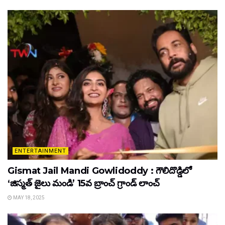
ENTERTAINMENT
Gismat Jail Mandi Gowlidoddy : గౌలిదొడ్డిలో
‘జిస్మత్ జైలు మండి’ 15వ బ్రాంచ్ గ్రాండ్ లాంచ్
MAY 18, 2025