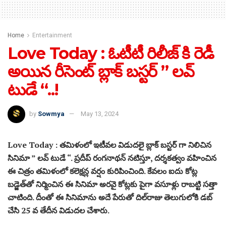
Home
Entertainment
Love Today : ఓటీటీ రిలీజ్ కి రెడీ
అయిన రీసెంట్ బ్లాక్ బస్టర్ ” లవ్
టుడే “..!
by
Sowmya
May 13, 2024
Love Today : తమిళంలో ఇటీవల విడుదలై బ్లాక్ బస్టర్ గా నిలిచిన
సినిమా ” లవ్ టుడే “. ప్రదీప్‌ రంగనాథన్‌ నటిస్తూ, దర్శకత్వం వహించిన
ఈ చిత్రం తమిళంలో కలెక్షన్ల వర్షం కురిపించింది. కేవలం ఐదు కోట్ల
బడ్జెత్‌తో నిర్మించిన ఈ సినిమా అర‌వై కోట్లకు పైగా వసూళ్లు రాబ‌ట్టి సత్తా
చాటింది. దీంతో ఈ సినిమాను అదే పేరుతో దిల్‌రాజు తెలుగులోకి డ‌బ్
చేసి 25 వ తేదీన విడుదల చేశారు.