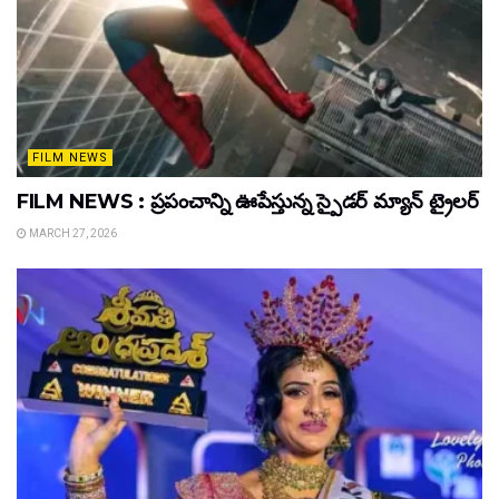
FILM NEWS
FILM NEWS : ప్రపంచాన్ని ఊపేస్తున్న స్పైడర్ మ్యాన్ ట్రైలర్
MARCH 27, 2026