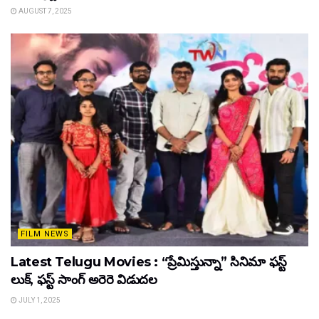
AUGUST 7, 2025
FILM NEWS
Latest Telugu Movies : “ప్రేమిస్తున్నా” సినిమా ఫస్ట్
లుక్, ఫస్ట్ సాంగ్ అరెరె విడుదల
JULY 1, 2025