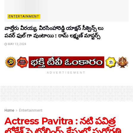
ENTERTAINMENT
వాల్తేరు వీరయ్య, వీరసింహారెడ్డి యాక్షన్ సీక్వెన్స్ లు
పవర్ ఫుల్ గా వుంటాయి : రామ్ లక్ష్మణ్ మాస్టర్స్
MAY 13, 2024
ADVERTISEMENT
Home
Entertainment
Actress Pavitra : నటి పవిత్ర
లోకేశ్ పై ట్రోలింగ్స్ కేసులో పురోగతి…