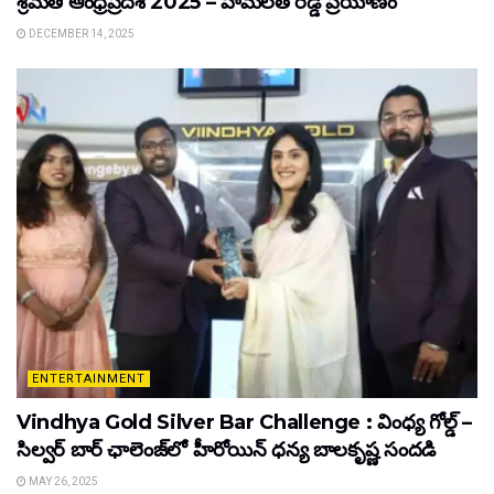
శ్రీమతి ఆంధ్రప్రదేశ్ 2025 – హేమలత రెడ్డి ప్రయాణం
DECEMBER 14, 2025
ENTERTAINMENT
Vindhya Gold Silver Bar Challenge : వింధ్య గోల్డ్ –
సిల్వర్ బార్ ఛాలెంజ్‌లో హీరోయిన్ ధ‌న్య బాల‌కృష్ణ‌ సందడి
MAY 26, 2025