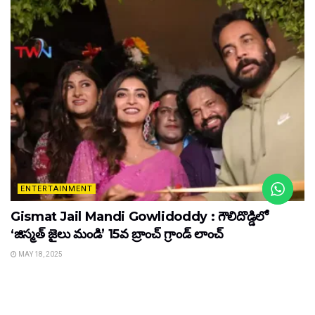
ENTERTAINMENT
Gismat Jail Mandi Gowlidoddy : గౌలిదొడ్డిలో
‘జిస్మత్ జైలు మండి’ 15వ బ్రాంచ్ గ్రాండ్ లాంచ్
MAY 18, 2025