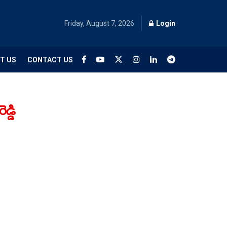
Friday, August 7, 2026
Login
T US
CONTACT US
డ్డి