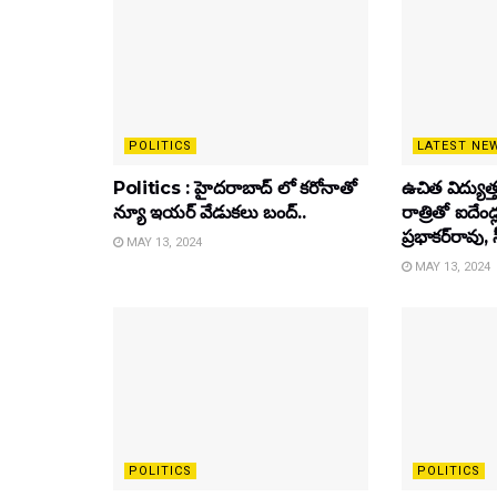
POLITICS
LATEST NE
Politics : హైదరాబాద్ లో కరోనాతో
ఉచిత విద్యుత్
న్యూ ఇయర్ వేడుకలు బంద్..
రాత్రితో ఐదేండ్
ప్రభాకర్‌రావు, స
MAY 13, 2024
MAY 13, 2024
POLITICS
POLITICS