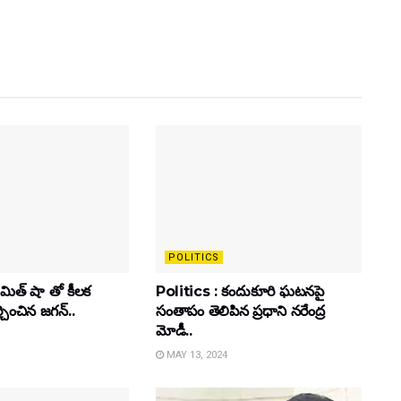
POLITICS
మిత్ షా తో కీలక
Politics : కందుకూరి ఘటనపై
ించిన జగన్..
సంతాపం తెలిపిన ప్రధాని నరేంద్ర
మోడీ..
MAY 13, 2024