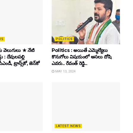
WS
POLITICS
తు వెలుగులు ★ నేటి
Politics : అయితే ఎమ్మెల్యేలు
లు : దేవులపల్లి
కొనుగోలు విషయంలో అసలు దోషి
ీఎండీ, ట్రాన్స్‌కో, జెన్‌కో
ఎవరు.. రేవంత్ రెడ్డి..
MAY 13, 2024
LATEST NEWS