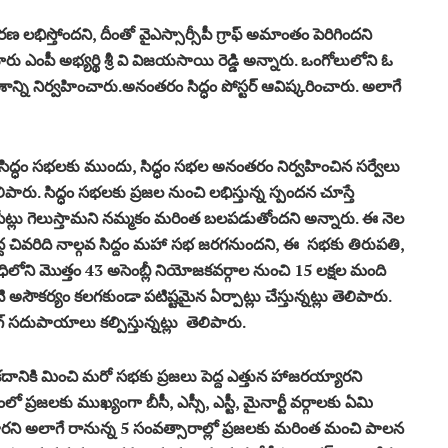
 లభిస్తోందని, దీంతో వైఎస్సార్సీపీ గ్రాఫ్ అమాంతం పెరిగిందని
లూరు ఎంపీ అభ్యర్థి శ్రీ వి విజయసాయి రెడ్డి అన్నారు. ఒంగోలులోని ఓ
ాన్ని నిర్వహించారు.అనంతరం సిద్ధం పోస్టర్ ఆవిష్కరించారు. అలాగే
సిద్ధం సభలకు ముందు, సిద్ధం సభల అనంతరం నిర్వహించిన సర్వేలు
ెలిపారు. సిద్ధం సభలకు ప్రజల నుంచి లభిస్తున్న స్పందన చూస్తే
ెంటు సీట్లు గెలుస్తామని నమ్మకం మరింత బలపడుతోందని అన్నారు. ఈ నెల
వద్ద చివరిది నాల్గవ సిద్దం మహా సభ జరగనుందని, ఈ సభకు తిరుపతి,
రిధిలోని మొత్తం 43 అసెంబ్లీ నియోజకవర్గాల నుంచి 15 లక్షల మంది
సౌకర్యం కలగకుండా పటిష్టమైన ఏర్పాట్లు చేస్తున్నట్లు తెలిపారు.
గ్ సదుపాయాలు కల్పిస్తున్నట్లు తెలిపారు.
కదానికి మించి మరో సభకు ప్రజలు పెద్ద ఎత్తున హాజరయ్యారని
్రజలకు ముఖ్యంగా బీసీ, ఎస్సీ, ఎస్టీ, మైనార్టీ వర్గాలకు ఏమి
స్తారని అలాగే రానున్న 5 సంవత్సారాల్లో ప్రజలకు మరింత మంచి పాలన