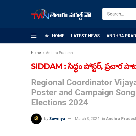
HOME
LATEST NEWS
ANDHRA PRA
Home
Andhra Pradesh
SIDDAM : సిద్ధం పోస్టర్, ప్రచార పాట
Regional Coordinator Vijay
Poster and Campaign Song i
Elections 2024
by
Sowmya
March 3, 2024
in
Andhra Prades