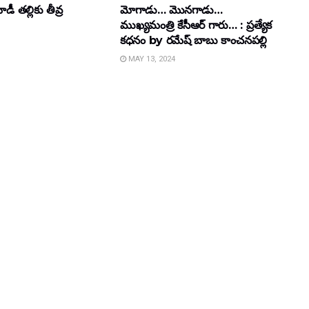
ీ తల్లికు తీవ్ర
మోగాడు… మొనగాడు…
ముఖ్యమంత్రి కేసీఆర్ గారు… : ప్రత్యేక
కధనం by రమేష్ బాబు కాంచనపల్లి
MAY 13, 2024