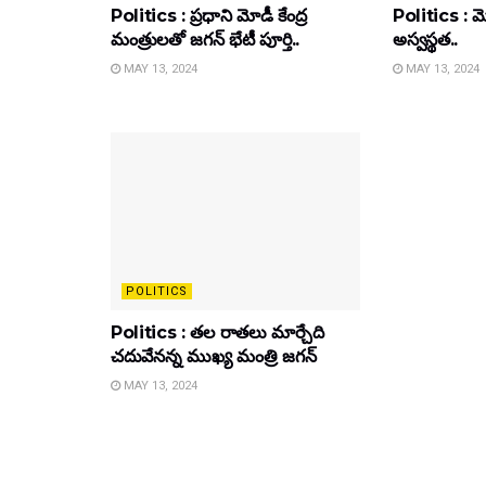
Politics : ప్రధాని మోడీ కేంద్ర
Politics : మోడ
మంత్రులతో జగన్ భేటీ పూర్తి..
అస్వస్థత..
MAY 13, 2024
MAY 13, 2024
POLITICS
Politics : తల రాతలు మార్చేది
చదువేనన్న ముఖ్య మంత్రి జగన్
MAY 13, 2024