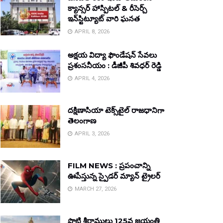
క్యాన్సర్ హాస్పిటల్ & రీసెర్చ్
ఇన్‌స్టిట్యూట్ వారి ఘనత
APRIL 8, 2026
అక్షయ విద్యా ఫౌండేషన్ సేవలు
ప్రశంసనీయం : డీజీపీ శివధర్ రెడ్డి
APRIL 4, 2026
దక్షిణాసియా టెక్స్‌టైల్ రాజధానిగా
తెలంగాణ
APRIL 3, 2026
FILM NEWS : ప్రపంచాన్ని
ఊపేస్తున్న స్పైడర్ మ్యాన్ ట్రైలర్
MARCH 27, 2026
పొట్టి శ్రీరాములు 125వ జయంతి