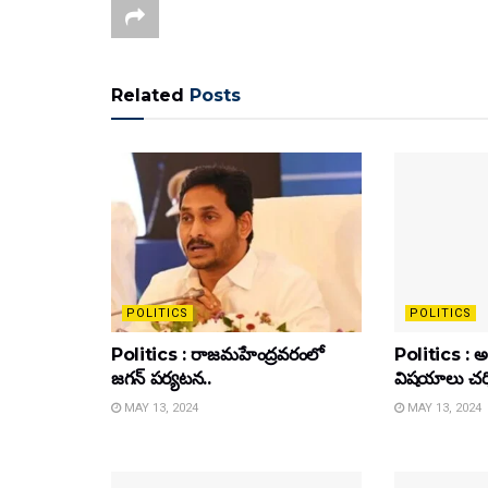
Related
Posts
POLITICS
POLITICS
Politics : రాజమహేంద్రవరంలో
Politics : అ
జగన్ పర్యటన..
విషయాలు చర్చ
MAY 13, 2024
MAY 13, 2024