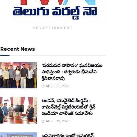
ADVERTISEMENT
Recent News
‘పరమపద సోపానం’ ఘనవిజయం
సాధిస్తుంది : దర్శకుడు భీమనేని
శ్రీనివాసరావు
APRIL 21, 2026
లండన్, యునైటెడ్ కింగ్డమ్ :
కామన్‌వెల్త్ సెక్రటేరియట్‌తో గ్రీన్
ఇండియా చాలెంజ్ సమావేశం
APRIL 19, 2026
బసవతారకం ఇండో అమెరికన్