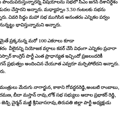
ు పొందుపరుస్తున్నారన్న విషయాలను సభలో సీఎం జగన్ దిశానిర్దేశం
విడుదల చేస్తారని అన్నారు. మధ్యాహ్నం 3.30 గంటలకు సభను
ి అన్నారు. చివరి సిద్ధం మహా సభ ముగిసిన అనంతరం ఎన్నికల పర్వం
ున్నట్టు భావిస్తున్నామని అన్నారు.
రమైతే ప్రక్కనున్న మరో 100 ఎకరాలు కూడా
వీలైనన్ని నియోజక వర్గాలు కవర్ చేసే విధంగా ఎన్నికల ప్రచారా
సార్ కాంగ్రెస్ పార్టీ ఎంత ప్రాధాన్యత ఇచ్చిందో ప్రజలందరికీ
జగన్ ప్రభుత్వం అందించిన చేయూత ఎవ్వరూ మర్చిపోలేదని అన్నారు.
రు.
్డి, మంత్రులు మేరుగు నాగార్జున, కాకాని గోవర్ధనరెడ్డి,అంబటి రాంబాబు,
, బీదా మస్తాన్ రావు,లోక్ సభ సభ్యులు ఆదాల ప్రభాకర్ రెడ్డి,
పి చైర్మన్ మజ్జీ శ్రీనివాసరావు,తిరుపతి జిల్లా పార్టీ అధ్యక్షుడు