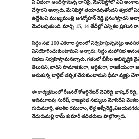
ఏ విధంగా అందిస్తామన్న దానిపై, మేనిఫెస్టోలో ఏఏ అంశాల
చేస్తారని అన్నారు. మేనిఫెస్టో తయారవుతోందని త్వరలో 
ఉద్దేశించి ముఖ్యమంత్రి జగన్మోహన్ రెడ్డి ప్రసంగిస్తారన
మెదలవుతుంది. మార్చి 13, 14 తేదీల్లో ఎన్నికల ప్రకటన రాన
సిద్దం సభ 100 ఎకరాల స్థలంలో నిర్వహిస్తున్ననట్లు అవస
వినియోగించుకుంటామని అన్నారు. సిద్దం మహాసభ అనంతరం 
సభలు నిర్వహిస్తామనన్నారు. గతంలో బీసీల అభివృద్ధికి వైఎస్
తెలుసని, వారిని సామాజికంగా, ఆర్థికంగా, రాజకీయంగా 
అనుకున్న టార్గెట్ తప్పక చేరుకుంటామని ధీమా వ్యక్తం చేశా
ఈ కార్యక్రమంలో రీజనల్ కోఆర్డినేటర్ చెవిరెడ్డి భాస్కర్ రెడ
ఆదిమూలపు సురేష్, రాజ్యసభ సభ్యులు మోపిదేవి వెంకటరమణ
గురుమూర్తి, తలశిల రఘురాం, లేళ్ల అప్పీరెడ్డి,విజయనగరం జెడ్
నేదురుమల్లి రామ్ కుమార్ తదితరులు పాల్గొన్నారు.