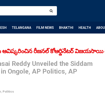
DESH
TELANGANA
FILM NEWS
BHAKTHI
HEALTH
ABOU
 ఆవిష్కరించిన రీజనల్ కోఆర్డినేటర్ విజయసాయి రె
asai Reddy Unveiled the Siddam
n Ongole, AP Politics, AP
h
,
Politics