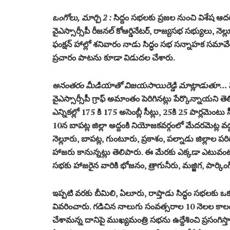
ఒంగోలు, మార్చి 2 :
సిద్దం సభలకు ప్రజల నుంచి విశేష ఆదరణ
వైఎస్సార్సీపీ రీజనల్ కోఆర్డినేటర్, రాజ్యసభ సభ్యులు, నెల్
ఫంక్షన్ హాల్లో శనివారం నాడు సిద్ధం సభ సన్నాహక సమావేశ
ప్రచారం పాటను కూడా విడుదల చేశారు.
అనంతరం మీడియాతో విజయసాయిరెడ్డి మాట్లాడుతూ…
వైఎస్సార్సీపీ గ్రాఫ్ అమాంతం పెరిగినట్లు పేర్కొన్నాయని త
ఎన్నికల్లో 175 కి 175 అసెంబ్లీ సీట్లు, 25కి 25 పార్లమ
10న బాపట్ల జిల్లా అద్దంకి నియోజకవర్గంలో మేదరమెట్ల 
నెల్లూరు, బాపట్ల, గుంటూరు, ప్రకాశం, పల్నాడు జిల్లాల ప
హాజరు కానున్నట్లు తెలిపారు. ఈ మేరకు ఎక్కడా ఎటువంటి అ
సభకు హాజరైన వారికి భోజనం, త్రాగునీరు, మజ్జిగ, పార్కిం
ఇప్పటి వరకు బీమిలి, ఏలూరు, రాప్తాడు సిద్ధం సభలకు ఒ
వివరించారు. గడిచిన నాలుగు సంవత్సరాల 10 నెలల కాలంలో ప
చేశామన్న దానిపై ముఖ్యమంత్రి సభను ఉద్దేశించి ప్రసంగి