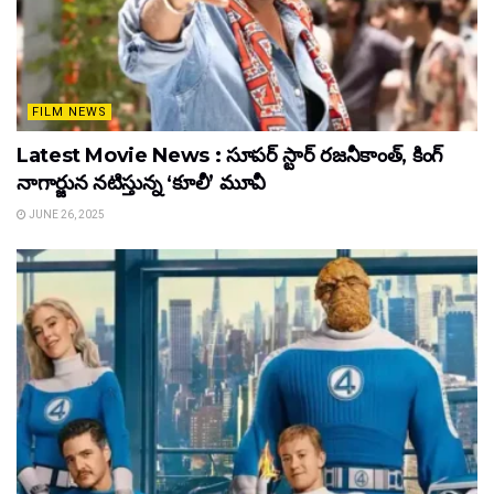
FILM NEWS
Latest Movie News : సూపర్ స్టార్ రజనీకాంత్, కింగ్
నాగార్జున నటిస్తున్న ‘కూలీ’ మూవీ
JUNE 26, 2025