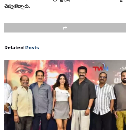
చెప్పుకొచ్చారు.
Related
Posts