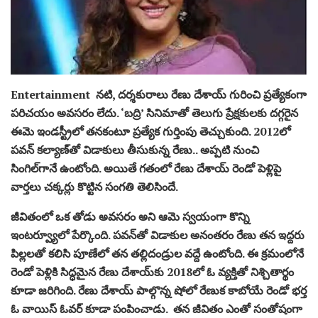
Entertainment నటి, దర్శకురాలు రేణు దేశాయ్‌ గురించి ప్రత్యేకంగా
పరిచయం అవసరం లేదు. ‘బద్రి’ సినిమాతో తెలుగు ప్రేక్షకులకు దగ్గరైన
ఈమె ఇండస్ట్రీలో తనకంటూ ప్రత్యేక గుర్తింపు తెచ్చుకుంది. 2012లో
పవన్‌ కల్యాణ్‌తో విడాకులు తీసుకున్న రేణు.. అప్పటి నుంచి
సింగిల్‌గానే ఉంటోంది. అయితే గతంలో రేణు దేశాయ్‌ రెండో పెళ్లిపై
వార్తలు చక్కర్లు కొట్టిన సంగతి తెలిసిందే.
జీవితంలో ఒక తోడు అవసరం అని ఆమె స్వయంగా కొన్ని
ఇంటర్వ్యూలో పేర్కొంది. పవన్‌తో విడాకుల అనంతరం రేణు తన ఇద్దరు
పిల్లలతో కలిసి పూణేలో తన తల్లిదండ్రుల వద్దే ఉంటోంది. ఈ క్రమంలోనే
రెండో పెళ్లికి సిద్ధమైన రేణు దేశాయ్‌కు 2018లో ఓ వ్యక్తితో నిశ్చితార్థం
కూడా జరిగింది. రేణు దేశాయ్ పాల్గొన్న షోలో రేణుక కాబోయే రెండో భర్త
ఓ వాయిస్ ఓవర్ కూడా పంపించాడు. తన జీవితం ఎంతో సంతోషంగా