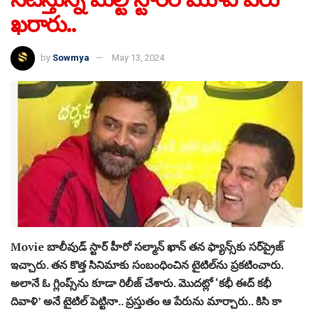
ఖరారు..
by
Sowmya
May 13, 2024
Movie బాలీవుడ్​ స్టార్​ హీరో సల్మాన్​ ఖాన్​ తన ఫ్యాన్స్​కు సర్​ప్రైజ్​
ఇచ్చారు. తన కొత్త సినిమాకు సంబంధించిన టైటిల్​ను ప్రకటించారు.
అలానే ఓ గ్లింప్స్​ను కూడా రిలీజ్​ చేశారు. మొదట్లో ‘కభీ ఈద్‌ కభీ
దివాళి’ అనే టైటిల్ పెట్టినా.. ప్రస్తుతం ఆ పేరును మార్చారు.. కిసి కా