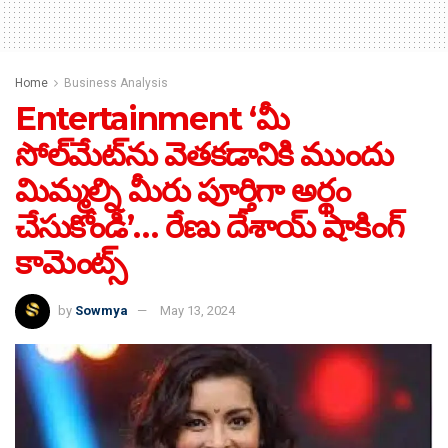
Home
Business Analysis
Entertainment ‘మీ
సోల్‌మేట్‌ను వెతకడానికి ముందు
మిమ్మల్ని మీరు పూర్తిగా అర్థం
చేసుకోండి’… రేణు దేశాయ్ షాకింగ్
కామెంట్స్
by
Sowmya
May 13, 2024