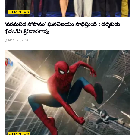
FILM NEWS
‘పరమపద సోపానం’ ఘనవిజయం సాధిస్తుంది : దర్శకుడు
భీమనేని శ్రీనివాసరావు
APRIL 21, 2026
FILM NEWS