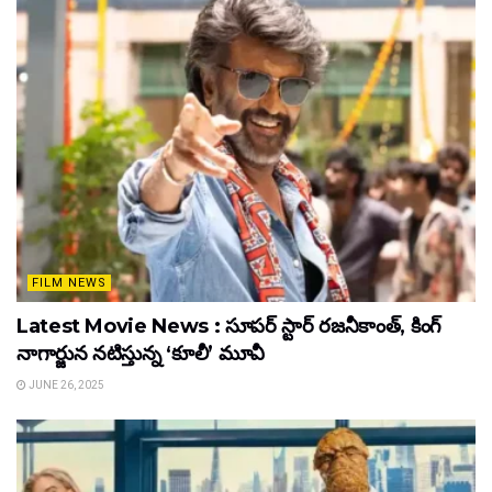
FILM NEWS
Latest Movie News : సూపర్ స్టార్ రజనీకాంత్, కింగ్
నాగార్జున నటిస్తున్న ‘కూలీ’ మూవీ
JUNE 26, 2025