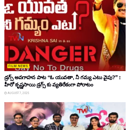
FILM NEWS
డ్రగ్స్ అవగాహన పాట “ఓ యువతా, నీ గమ్య ఎటు వైపు?” :
హీరో కృష్ణసాయి డ్రగ్స్ కు వ్యతిరేకంగా పోరాటం
AUGUST 7, 2025