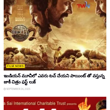
FILM NEWS
ఇండియన్ మూవీలో ఎవరు టచ్ చేయని పాయింట్ తో వస్తున్న
జాకీ చిత్రం ఫస్ట్ లుక్
SEPTEMBER 26, 2025