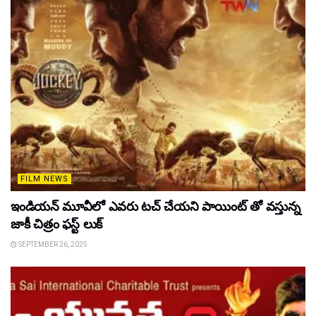
FILM NEWS
ఇండియన్ మూవీలో ఎవరు టచ్ చేయని పాయింట్ తో వస్తున్న
జాకీ చిత్రం ఫస్ట్ లుక్
SEPTEMBER 26, 2025