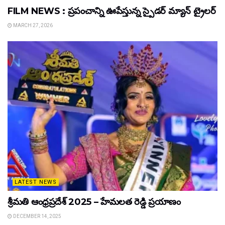
FILM NEWS : ప్రపంచాన్ని ఊపేస్తున్న స్పైడర్ మ్యాన్ ట్రైలర్
MARCH 27, 2026
LATEST NEWS
శ్రీమతి ఆంధ్రప్రదేశ్ 2025 – హేమలత రెడ్డి ప్రయాణం
DECEMBER 14, 2025