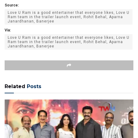
Source:
Love U Ram is a good entertainer that everyone likes, Love U
Ram team in the trailer launch event, Rohit Behal, Aparna
Janardhanan, Banerjee
Via:
Love U Ram is a good entertainer that everyone likes, Love U
Ram team in the trailer launch event, Rohit Behal, Aparna
Janardhanan, Banerjee
Related
Posts