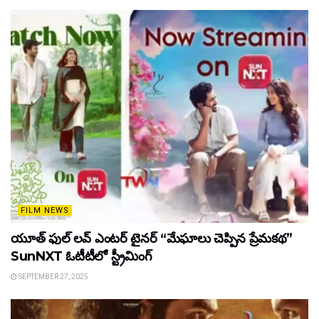
FILM NEWS
యూత్ ఫుల్ లవ్ ఎంటర్ టైనర్ “మేఘాలు చెప్పిన ప్రేమకథ”
SunNXT ఓటీటీలో స్ట్రీమింగ్
SEPTEMBER 27, 2025