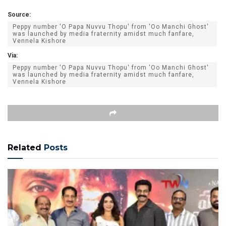
Source:
Peppy number 'O Papa Nuvvu Thopu' from 'Oo Manchi Ghost'
was launched by media fraternity amidst much fanfare,
Vennela Kishore
Via:
Peppy number 'O Papa Nuvvu Thopu' from 'Oo Manchi Ghost'
was launched by media fraternity amidst much fanfare,
Vennela Kishore
Related
Posts