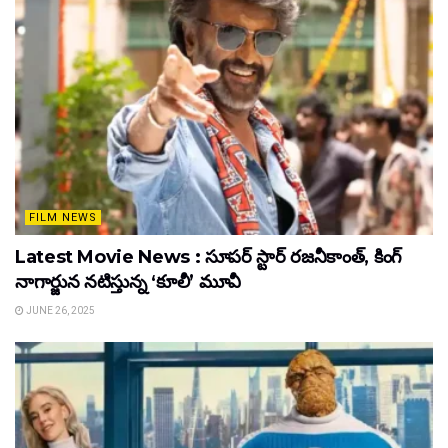
FILM NEWS
Latest Movie News : సూపర్ స్టార్ రజనీకాంత్, కింగ్
నాగార్జున నటిస్తున్న ‘కూలీ’ మూవీ
JUNE 26, 2025