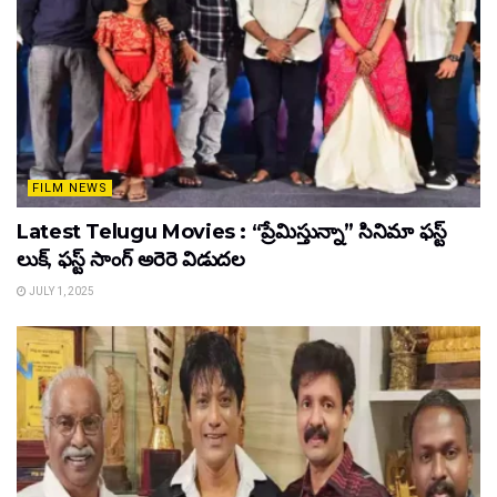
FILM NEWS
Latest Telugu Movies : “ప్రేమిస్తున్నా” సినిమా ఫస్ట్
లుక్, ఫస్ట్ సాంగ్ అరెరె విడుదల
JULY 1, 2025