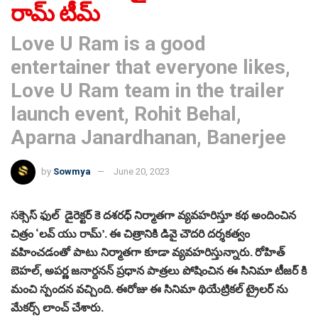
రామ్ టీమ్
Love U Ram is a good
entertainer that everyone likes,
Love U Ram team in the trailer
launch event, Rohit Behal,
Aparna Janardhanan, Banerjee
by
Sowmya
June 20, 2023
సక్సెస్ ఫుల్ డైరెక్టర్ కె దశరధ్ నిర్మాతగా వ్యవహరిస్తూ కథ అందించిన
చిత్రం ‘లవ్ యు రామ్’. ఈ చిత్రానికి డివై చౌదరి దర్శకత్వం
వహించడంతో పాటు నిర్మాతగా కూడా వ్యవహరిస్తున్నారు. రోహిత్
బెహల్, అపర్ణ జనార్దనన్ ప్రధాన పాత్రలు పోషించిన ఈ సినిమా టీజర్‌ కి
మంచి స్పందన వచ్చింది. ఈరోజు ఈ సినిమా థియేట్రికల్ ట్రైలర్‌ ను
మేకర్స్ లాంచ్ చేశారు.