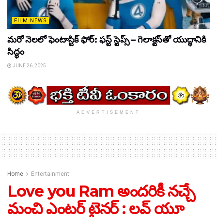
FILM NEWS
మరో నెలలో ఫెంటాస్టిక్ ఫోర్: ఫస్ట్ స్టెప్స్ – గెలాక్టస్‌తో యుద్ధానికి
సిద్ధం
JUNE 26, 2025
ADVERTISEMENT
Home
Entertainment
Love you Ram అందరికీ నచ్చే
మంచి ఎంటర్ టైనర్ : లవ్ యూ