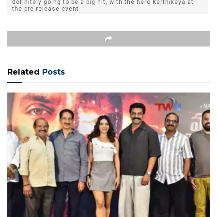
definitely going to be a big hit, with the hero Karthikeya at
the pre release event
Related
Posts