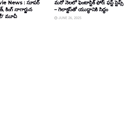
ie News : సూపర్
మరో నెలలో ఫెంటాస్టిక్ ఫోర్: ఫస్ట్ స్టెప్స్
్, కింగ్ నాగార్జున
– గెలాక్టస్‌తో యుద్ధానికి సిద్ధం
ూలీ’ మూవీ
JUNE 26, 2025