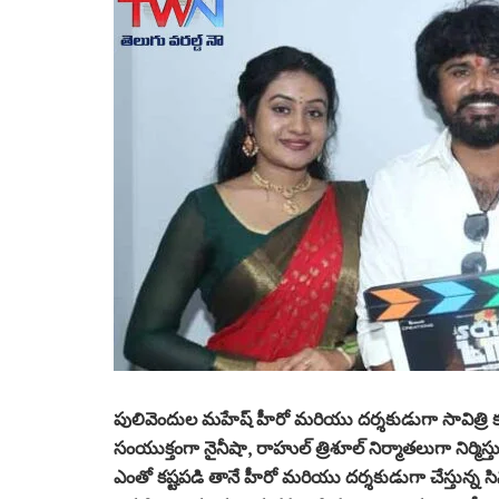
పులివెందుల మహేష్ హీరో మరియు దర్శకుడుగా సావిత్రి కృష్
సంయుక్తంగా నైనీషా, రాహుల్ త్రిశూల్ నిర్మాతలుగా నిర్మిస్
ఎంతో కష్టపడి తానే హీరో మరియు దర్శకుడుగా చేస్తున్న