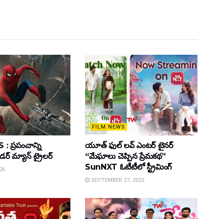
FILM NEWS
 ప్రపంచాన్ని
యూత్ ఫుల్ లవ్ ఎంటర్ టైనర్
ైడర్ మ్యాన్ ట్రైలర్
“మేఘాలు చెప్పిన ప్రేమకథ”
SunNXT ఓటీటీలో స్ట్రీమింగ్
26
SEPTEMBER 27, 2025