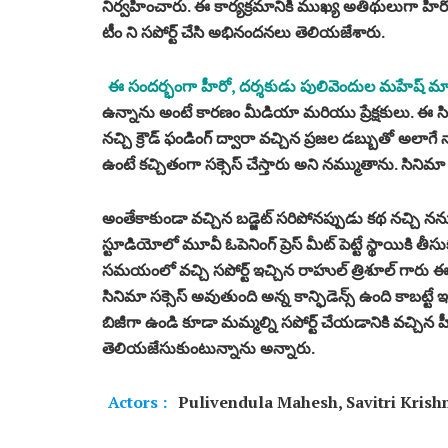
నిర్వహించారు. ఈ కార్యక్రమానికి ముఖ్య అతిథులుగా హీర
టీం ని సపోర్ట్ చేసి అభినందనలు తెలియజేశారు.
ఈ సందర్భంగా హీరో, దర్శకుడు పులివెందుల మహేష్ మా
ఉన్నాను అంటే కారణం మీడియా మరియు ప్రేక్షకులు. ఈ సి
నచ్చి క్రౌడ్ ఫండింగ్ ద్వారా వచ్చిన ప్రజల డబ్బుతో అలాగే న
ఉంటే కచ్చితంగా సక్సెస్ చేస్తారు అని నమ్ముతాను. సిని
అంతేకాకుండా వచ్చిన బడ్జెట్ సరిపోనప్పుడు కథ నచ్చి నన్న
స్టూడియోలో మూవీ ఓపెనింగ్ ప్రెస్ మీట్ పెట్టే స్థాయికి తీసు
సమయంలో వచ్చి సపోర్ట్ ఇచ్చిన రాహుల్ త్రిశూల్ గార
సినిమా సక్సెస్ అవుతుంది అన్న కాన్ఫిడెన్స్ ఉంది కాబట్ట
బిజీగా ఉండి కూడా మమ్మల్ని సపోర్ట్ చేయడానికి వచ్చిన హ
తెలియజేసుకుంటున్నాను అన్నారు.
Actors :
Pulivendula Mahesh, Savitri Krish