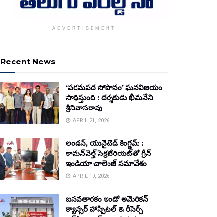
ADVERTISEMENT
Recent News
‘పరమపద సోపానం’ ఘనవిజయం
సాధిస్తుంది : దర్శకుడు భీమనేని
శ్రీనివాసరావు
APRIL 21, 2026
లండన్, యునైటెడ్ కింగ్డమ్ :
కామన్‌వెల్త్ సెక్రటేరియట్‌తో గ్రీన్
ఇండియా చాలెంజ్ సమావేశం
APRIL 19, 2026
బసవతారకం ఇండో అమెరికన్
క్యాన్సర్ హాస్పిటల్ & రీసెర్చ్