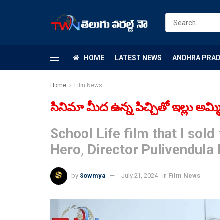
HOME
LATEST NEWS
ANDHRA PRA
Home
Film News
సినిమా మీద ఉన్న పిచ్చితో ఇల్లు అమ్మ
School Life film that I sold
Hero, Director Pulivendul
by
Sowmya
July 21, 2024
in
Film News