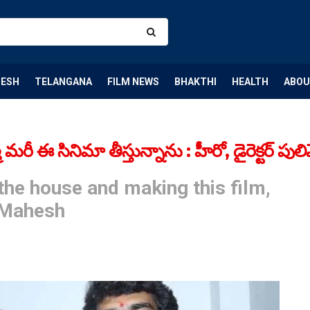
DESH
TELANGANA
FILM NEWS
BHAKTHI
HEALTH
ABOU
ి మరీ ఈ సినిమా తీస్తున్నాను : హీరో, డైరెక్టర్ ప
 the house and making this film,
a Mahesh