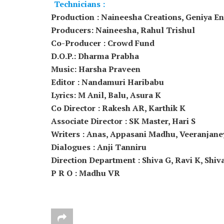
Technicians :
Production : Naineesha Creations, Geniya E
Producers: Naineesha, Rahul Trishul
Co-Producer : Crowd Fund
D.O.P.: Dharma Prabha
Music: Harsha Praveen
Editor : Nandamuri Haribabu
Lyrics: M Anil, Balu, Asura K
Co Director : Rakesh AR, Karthik K
Associate Director : SK Master, Hari S
Writers : Anas, Appasani Madhu, Veeranjane
Dialogues : Anji Tanniru
Direction Department : Shiva G, Ravi K, Shi
P R O : Madhu VR