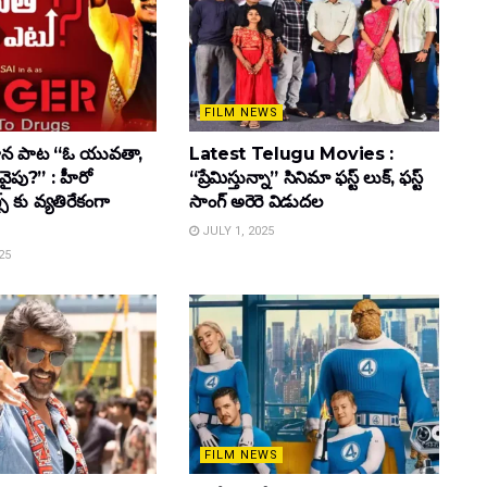
FILM NEWS
ాహన పాట “ఓ యువతా,
Latest Telugu Movies :
వైపు?” : హీరో
“ప్రేమిస్తున్నా” సినిమా ఫస్ట్ లుక్, ఫస్ట్
్స్ కు వ్యతిరేకంగా
సాంగ్ అరెరె విడుదల
JULY 1, 2025
25
FILM NEWS