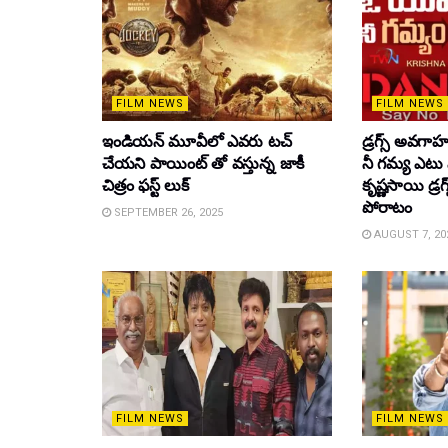
FILM NEWS
FILM NEWS
ఇండియన్ మూవీలో ఎవరు టచ్
డ్రగ్స్ అవగ
చేయని పాయింట్ తో వస్తున్న జాకీ
నీ గమ్య ఎటు 
చిత్రం ఫస్ట్ లుక్
కృష్ణసాయి డ్రగ
పోరాటం
SEPTEMBER 26, 2025
AUGUST 7, 20
FILM NEWS
FILM NEWS