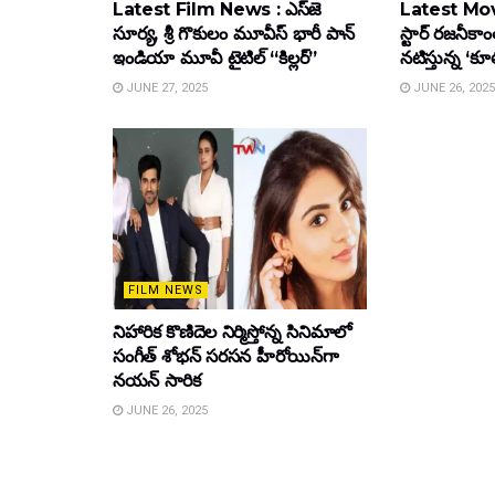
Latest Film News : ఎస్‌జె
Latest Mov
సూర్య, శ్రీ గొకులం మూవీస్‌ భారీ పాన్‌
స్టార్ రజనీకాంత
ఇండియా మూవీ టైటిల్ “కిల్లర్”
నటిస్తున్న ‘క
JUNE 27, 2025
JUNE 26, 2025
FILM NEWS
నిహారిక కొణిదెల నిర్మిస్తోన్న సినిమాలో
సంగీత్ శోభన్ సరసన హీరోయిన్‌గా
నయన్ సారిక
JUNE 26, 2025