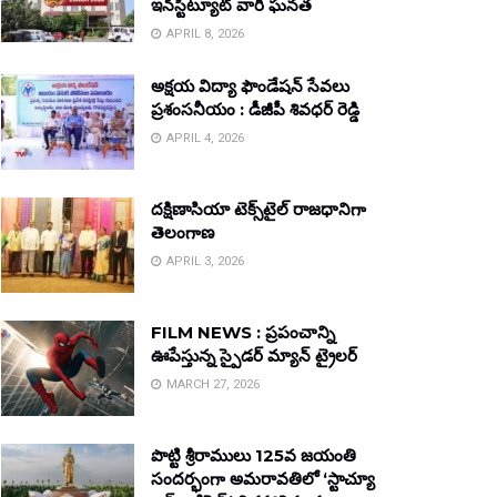
ఇన్‌స్టిట్యూట్ వారి ఘనత
APRIL 8, 2026
అక్షయ విద్యా ఫౌండేషన్ సేవలు
ప్రశంసనీయం : డీజీపీ శివధర్ రెడ్డి
APRIL 4, 2026
దక్షిణాసియా టెక్స్‌టైల్ రాజధానిగా
తెలంగాణ
APRIL 3, 2026
FILM NEWS : ప్రపంచాన్ని
ఊపేస్తున్న స్పైడర్ మ్యాన్ ట్రైలర్
MARCH 27, 2026
పొట్టి శ్రీరాములు 125వ జయంతి
సందర్భంగా అమరావతిలో ‘స్టాచ్యూ