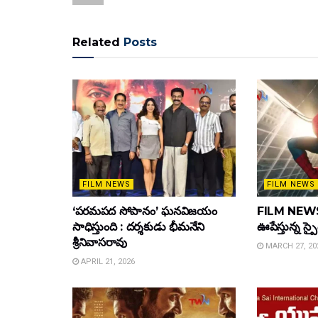
Related
Posts
FILM NEWS
FILM NEWS
‘పరమపద సోపానం’ ఘనవిజయం
FILM NEWS :
సాధిస్తుంది : దర్శకుడు భీమనేని
ఊపేస్తున్న స్ప
శ్రీనివాసరావు
MARCH 27, 20
APRIL 21, 2026