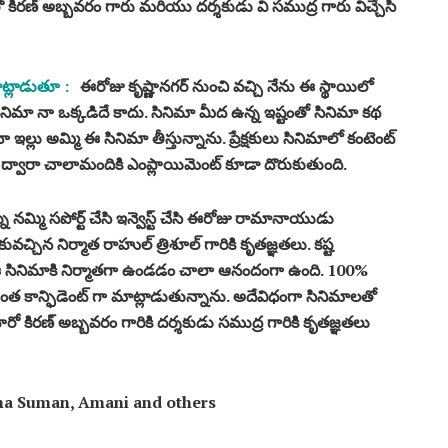
ో కిరణ్ అబ్బవరం గారు మరియు దర్శకుడు వి సముద్ర గారు విచ్చేసి
ట్లాడుతూ :
ఈరోజు కృష్ణానగర్ నుంచి వచ్చి నేను ఈ స్థాయిలో
నిమా నా ఒక్కడిదే కాదు. సినిమా మీద ఉన్న ఇష్టంతో సినిమా కథ
ా ఇల్లు అమ్మి ఈ సినిమా తీస్తున్నాను. ప్రేక్షకులు సినిమాలో కంటెంట్
మా ద్వారా చాలామందికి ఎంప్లాయిమెంట్ కూడా దొరుకుతుంది.
ు నమ్మి సపోర్ట్ చేసి ఇన్వెస్ట్ చేసి ఈరోజు రామానాయుడు
కువచ్చిన నిర్మాత రాహుల్ త్రిశూల్ గారికి కృతజ్ఞతలు. కష్ట
ు ఈ సినిమాకి నిర్మాతగా ఉండడం చాలా ఆనందంగా ఉంది. 100%
ే ఇంత కాన్ఫిడెంట్ గా మాట్లాడుతున్నాను. అదేవిధంగా సినిమాలతో
ీరో కిరణ్ అబ్బవరం గారికి దర్శకుడు సముద్ర గారికి కృతజ్ఞతలు
na Suman, Amani and others