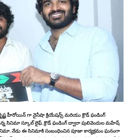
ణ హీరోయిన్ గా నైనీషా క్రియేషన్స్ మరియు క్రౌడ్ ఫండింగ్
తున్న సినిమా స్కూల్ లైఫ్. క్రౌడ్ ఫండింగ్ ద్వారా పులివెందుల మహేష్
 సినిమా. నేడు ఈ సినిమాకి సంబంధించిన పూజా కార్యక్రమం ఘనంగా