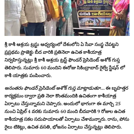
శ్రీ కాశీ ఆశ్రయ ట్రస్టు ఆధ్వర్యంలో దేశంలోని ఏ సేవా సంస్థ చేపట్టని
ప్రప్రథమ ప్రాజెక్టు బీద వారికి ప్రతినెలా ఉచిత కాశీయాత్ర
నిర్వహిస్తున్నట్లు శ్రీ కాశీ ఆశ్రయ ట్రస్ట్ ఫౌండర్ ప్రెసిడెంట్ అశోక్ గుప్త
తెలిపారు. సుమారు 60 మందిని ఈరోజు సికింద్రాబాద్ రైల్వే స్టేషన్ లో
కాశీ యాత్రకు పంపించారు.
అనంతరం ఫౌండర్ ప్రెసిడెంట్ అశోక్ గుప్త మాట్లాడుతూ…
ఈ బృహత్తర
కార్యక్రమం ద్వారా ప్రతి నెలా కొంతమందికి ఉచితంగా కాశీయాత్ర
ఏర్పాటు చేస్తున్నామని చెప్పారు. అందులో భాగంగా ఈ మార్చి 25
నుంచి ఏప్రిల్ 4 వరకు సుమారు 60 మంది బీదవారికి 9 రోజుల ఉచిత
కాశీయాత్ర సకల సదుపాయాలతో ఏర్పాటు చేశామన్నారు. రాను, పోను
రైలు టికెట్లు, ఉచిత వసతి, భోజనం ఏర్పాటు చేస్తున్నట్లు తెలిపారు.