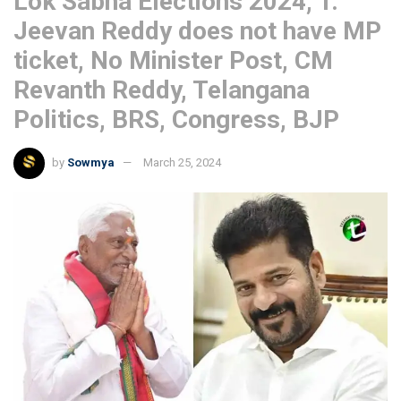
Lok Sabha Elections 2024, T.
Jeevan Reddy does not have MP
ticket, No Minister Post, CM
Revanth Reddy, Telangana
Politics, BRS, Congress, BJP
by
Sowmya
March 25, 2024