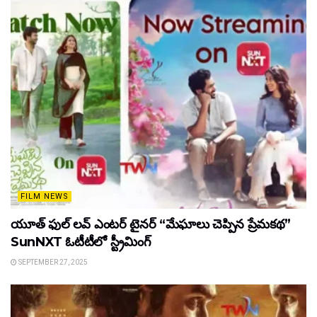
FILM NEWS
యూత్ ఫుల్ లవ్ ఎంటర్ టైనర్ “మేఘాలు చెప్పిన ప్రేమకథ”
SunNXT ఓటీటీలో స్ట్రీమింగ్
SEPTEMBER 27, 2025