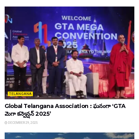
TELANGANA
Global Telangana Association : ఘనంగా ‘GTA
మెగా కన్వెన్షన్ 2025’
DECEMBER 29, 2025