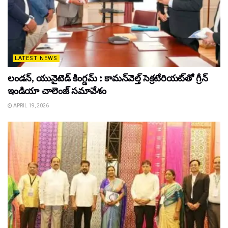
LATEST NEWS
లండన్, యునైటెడ్ కింగ్డమ్ : కామన్‌వెల్త్ సెక్రటేరియట్‌తో గ్రీన్
ఇండియా చాలెంజ్ సమావేశం
APRIL 19, 2026