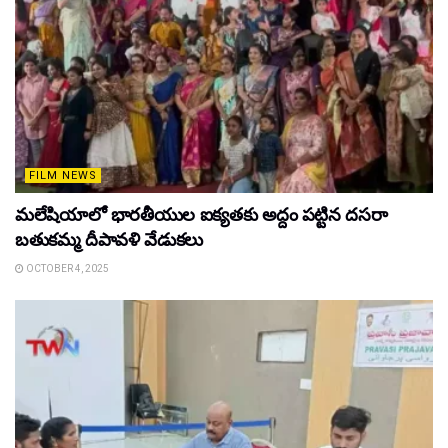
FILM NEWS
మలేషియాలో భారతీయుల ఐక్యతకు అద్దం పట్టిన దసరా
బతుకమ్మ దీపావళి వేడుకలు
OCTOBER 4, 2025