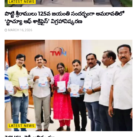
LATEST NEWS
పొట్టి శ్రీరాములు 125వ జయంతి సందర్భంగా అమరావతిలో
‘స్టాచ్యూ ఆఫ్ శాక్రిఫైస్’ విగ్రహావిష్కరణ
MARCH 16, 2026
LATEST NEWS