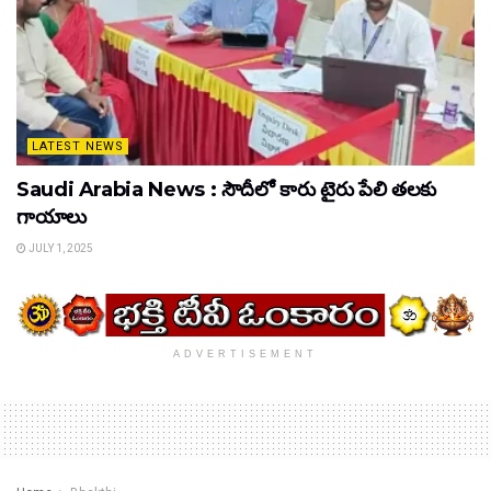
LATEST NEWS
Saudi Arabia News : సౌదీలో కారు టైరు పేలి తలకు
గాయాలు
JULY 1, 2025
ADVERTISEMENT