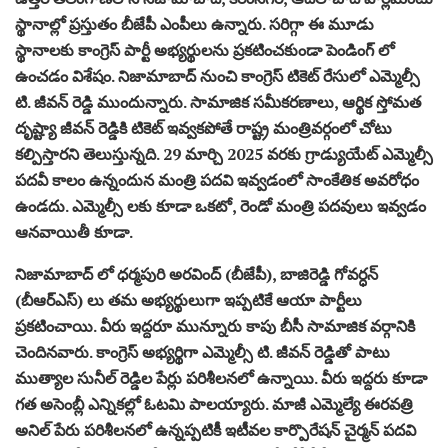
స్థానాల్లో ప్రస్తుతం బీజేపీ ఎంపీలు ఉన్నారు. సరిగ్గా ఈ మూడు
స్థానాలకు కాంగ్రెస్ పార్టీ అభ్యర్థులను ప్రకటించకుండా పెండింగ్ లో
ఉంచడం విశేషం. నిజామాబాద్ నుంచి కాంగ్రెస్ టికెట్ రేసులో ఎమ్మెల్సీ
టి. జీవన్ రెడ్డి ముందున్నారు. సామాజిక సమీకరణాలు, ఆర్థిక స్తోమత
దృష్ట్యా జీవన్ రెడ్డికి టికెట్ ఇవ్వకపోతే రాష్ట్ర మంత్రివర్గంలో చోటు
కల్పిస్తారని తెలుస్తున్నది. 29 మార్చి 2025 వరకు గ్రాడ్యుయేట్ ఎమ్మెల్సీ
పదవీ కాలం ఉన్నందున మంత్రి పదవి ఇవ్వడంలో సాంకేతిక అవరోధం
ఉండదు. ఎమ్మెల్సీ లకు కూడా ఒకటో, రెండో మంత్రి పదవులు ఇవ్వడం
ఆనవాయితీ కూడా.
నిజామాబాద్ లో ధర్మపురి అరవింద్ (బీజేపీ), బాజిరెడ్డి గోవర్ధన్
(బీఆర్ఎస్) లు తమ అభ్యర్థులుగా ఇప్పటికే ఆయా పార్టీలు
ప్రకటించాయి. వీరు ఇద్దరూ మున్నూరు కాపు బీసీ సామాజిక వర్గానికి
చెందినవారు. కాంగ్రెస్ అభ్యర్థిగా ఎమ్మెల్సీ టి. జీవన్ రెడ్డితో పాటు
ముత్యాల సునీల్ రెడ్డిల పేర్లు పరిశీలనలో ఉన్నాయి. వీరు ఇద్దరు కూడా
గత అసెంబ్లీ ఎన్నికల్లో ఓటమి పాలయ్యారు. మాజీ ఎమ్మెల్యే ఈరవత్రి
అనిల్ పేరు పరిశీలనలో ఉన్నప్పటికీ ఇటీవల కార్పొరేషన్ చైర్మన్ పదవి