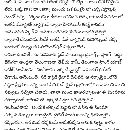
అలియాస్ బాల గంగాధ‌ర తిలక్ కేరెక్ట‌ర్ లో టిల్లూ గాడు డీజే కొట్టిందే
లేదు. ఒక్క పాట‌ దానిక‌న్నా ముందు ఒక ఫంక్ష‌న్ లో చిన్న ఎస్టాబ్లిష్
మెంట్ త‌ప్ప‌.. ఎక్క‌డా టిల్లు డీజేగా క‌నిపించ లేదు, కాకుంటే సినిమా లో
అత‌డి మ్యూజిక్ బ్యాగ్రౌండ్ ద్వారా హీరోయిన్ క‌నెక్ట్ కావ‌డం
ఆమె వేసిన స్కెచ్ ని ఆమెకు ప‌రిచ‌య‌మైన మ్యూజిక్ డైరెక్ట‌ర్
ద్వారానే చేధించ‌డం వీటికి అత‌డి డీజే బ్యాగ్రౌండ్ ప‌నికొచ్చిందే త‌ప్ప‌
ఇందులో మ్యూజిక్ ఓరియెంటేష‌న్ ఎక్క‌డా లేదు..
ఇద‌లా ఉంచితే… ఈ సినిమాకు ప్ల‌స్ పాయింట్లు డైలాగ్స్.. స్లాంగ్.. సిద్ధూ
బేసిగ‌గా ఆంధ్ర‌నా తెలంగాణ‌నా తెలీదు కానీ.. తెలంగాణ స్లాంగ్ యాజ్
ఇటీజ్ దింపేశాడు.. చింపేశాడు. ఇక్క‌డే డైరెక్ట‌ర్ ఓ వండ‌ర్ క్రియేట్
చేశాడు. అదేంటంటే.. స‌ర్ కాస్టిక్ డైలాగ్ డెలివ‌రీ. ఆ స‌ర్కాస్టిజంలోనే
సిద్దూ ప్రేక్ష‌క జ‌నాన్ని అంత సీరియ‌స్ క్రైమ్ డ్రామాలో కూడా ముసి ముసి
న‌వ్వులు న‌వ్వేలా చేశాడు.. చాలా మంది జాతిర‌త్నాలుతో ఈ సినిమాను
పోల్చారంటే కార‌ణ‌మిదే.. ఇక్క‌డే సిద్దూ త‌న డైరెక్ట‌ర్ ని
గెలిపించేశాడు.. అందుకే త‌క్కువ బ‌డ్జెట్ లో తీసిన ఈ సినిమా
ఎక్కువ డ‌బ్బులు రాబ‌ట్టింది. టైటిల్ సాంగ్ జ‌నాన్ని థియేట‌ర్ల‌కు
ర‌ప్పించ‌గా.. తెర మీద ద‌ర్శ‌కుడు అనుకున్న‌ది అనుకున్న‌ట్టు కాగ‌ల
కార్యం పూర్తి చేశాడ‌ని చెప్పాలి.. ఎప్పుడైతే వ‌చ్చిన జ‌నాన్ని వ‌చ్చిన‌ట్టు