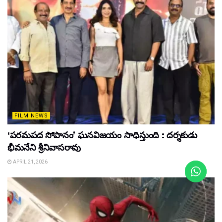
FILM NEWS
‘పరమపద సోపానం’ ఘనవిజయం సాధిస్తుంది : దర్శకుడు
భీమనేని శ్రీనివాసరావు
APRIL 21, 2026