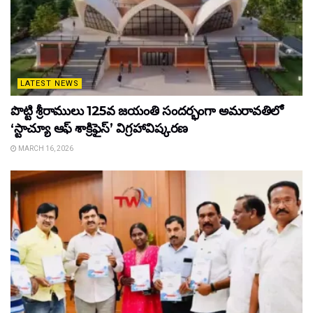
LATEST NEWS
పొట్టి శ్రీరాములు 125వ జయంతి సందర్భంగా అమరావతిలో
‘స్టాచ్యూ ఆఫ్ శాక్రిఫైస్’ విగ్రహావిష్కరణ
MARCH 16, 2026