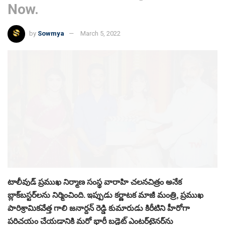
Now.
by
Sowmya
March 5, 2022
టాలీవుడ్ ప్రముఖ నిర్మాణ సంస్థ వారాహి చలనచిత్రం అనేక
బ్లాక్‌బస్టర్‌లను నిర్మించింది. ఇప్పుడు కర్ణాటక మాజీ మంత్రి, ప్రముఖ
పారిశ్రామికవేత్త గాలి జనార్దన్ రెడ్డి కుమారుడు కిరీటిని హీరోగా
పరిచయం చేయడానికి మరో భారీ బడ్జెట్ ఎంటర్‌టైనర్‌ను