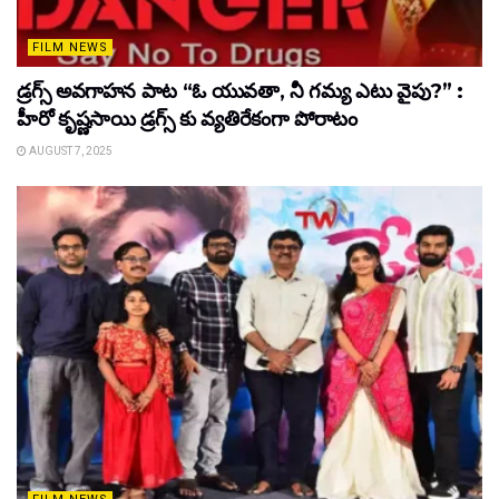
FILM NEWS
డ్రగ్స్ అవగాహన పాట “ఓ యువతా, నీ గమ్య ఎటు వైపు?” :
హీరో కృష్ణసాయి డ్రగ్స్ కు వ్యతిరేకంగా పోరాటం
AUGUST 7, 2025