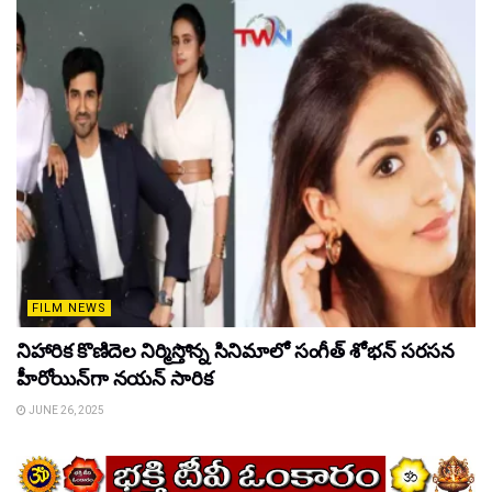
FILM NEWS
నిహారిక కొణిదెల నిర్మిస్తోన్న సినిమాలో సంగీత్ శోభన్ సరసన
హీరోయిన్‌గా నయన్ సారిక
JUNE 26, 2025