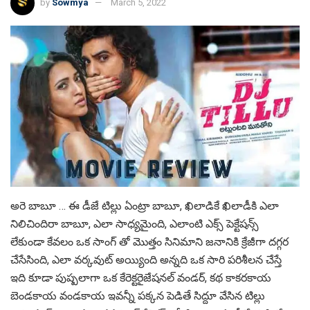
by
Sowmya
March 5, 2022
అరె బాబూ … ఈ డీజే టిల్లు ఏంట్రా బాబూ, ఖిలాడికే ఖిలాడీకి ఎలా
నిలిచిందిరా బాబూ, ఎలా సాధ్య‌మైంది, ఎలాంటి ఎక్స్ పెక్టేష‌న్స్
లేకుండా కేవ‌లం ఒక సాంగ్ తో మొత్తం సినిమాని జ‌నానికి క్రేజీగా ద‌గ్గ‌ర
చేసేసింది, ఎలా వ‌ర్క‌వుట్ అయ్యింది అన్న‌ది ఒక సారి ప‌రిశీల‌న చేస్తే
ఇది కూడా పుష్ప‌లాగా ఒక కేరెక్ట‌రైజేష‌న‌ల్ వండ‌ర్, క‌థ కాక‌ర‌కాయ
బెండ‌కాయ వండ‌కాయ‌ ఇవ‌న్నీ ప‌క్క‌న పెడితే సిద్దూ వేసిన‌ టిల్లు