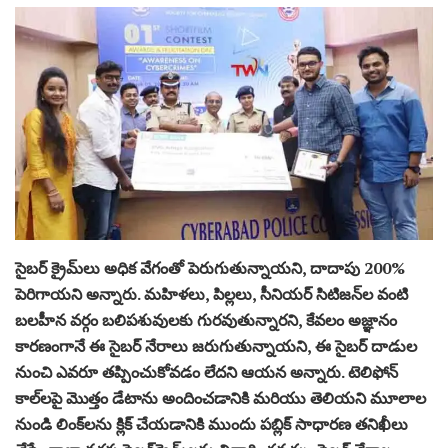
సైబర్‌ క్రైమ్‌లు అధిక వేగంతో పెరుగుతున్నాయని, దాదాపు 200%
పెరిగాయని అన్నారు. మహిళలు, పిల్లలు, సీనియర్‌ సిటిజన్‌ల వంటి
బలహీన వర్గం బలిపశువులకు గురవుతున్నారని, కేవలం అజ్ఞానం
కారణంగానే ఈ సైబర్‌ నేరాలు జరుగుతున్నాయని, ఈ సైబర్‌ దాడుల
నుంచి ఎవరూ తప్పించుకోవడం లేదని ఆయన అన్నారు. టెలిఫోన్
కాల్‌లపై మొత్తం డేటాను అందించడానికి మరియు తెలియని మూలాల
నుండి లింక్‌లను క్లిక్ చేయడానికి ముందు పబ్లిక్ సాధారణ తనిఖీలు