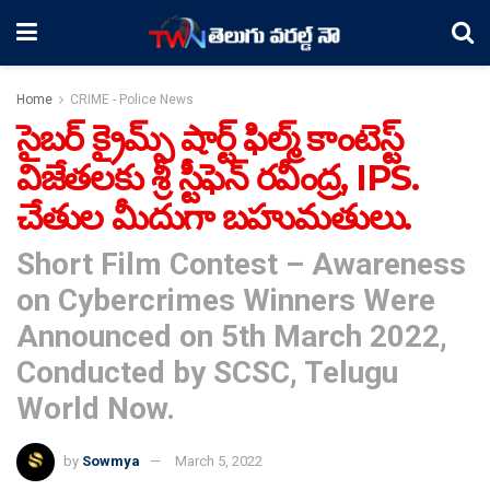
Home
CRIME - Police News
సైబర్ క్రైమ్స్ షార్ట్ ఫిల్మ్ కాంటెస్ట్
విజేతలకు శ్రీ స్టీఫెన్ రవీంద్ర, IPS.
చేతుల మీదుగా బహుమతులు.
Short Film Contest – Awareness
on Cybercrimes Winners Were
Announced on 5th March 2022,
Conducted by SCSC, Telugu
World Now.
by
Sowmya
March 5, 2022