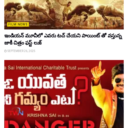
FILM NEWS
ఇండియన్ మూవీలో ఎవరు టచ్ చేయని పాయింట్ తో వస్తున్న
జాకీ చిత్రం ఫస్ట్ లుక్
SEPTEMBER 26, 2025