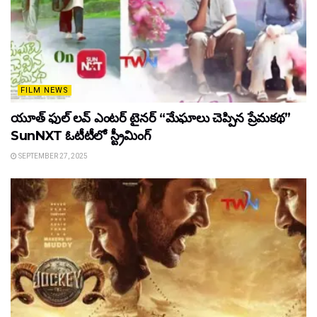
FILM NEWS
యూత్ ఫుల్ లవ్ ఎంటర్ టైనర్ “మేఘాలు చెప్పిన ప్రేమకథ”
SunNXT ఓటీటీలో స్ట్రీమింగ్
SEPTEMBER 27, 2025