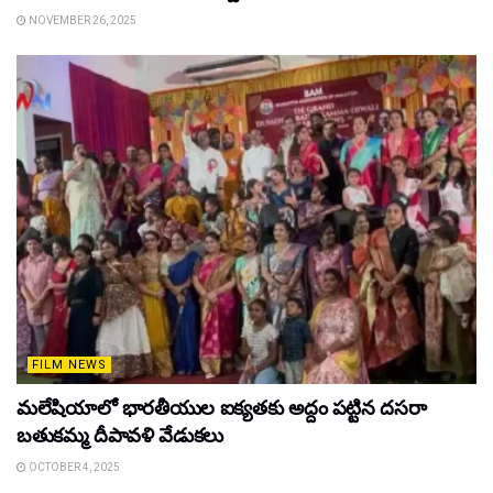
NOVEMBER 26, 2025
FILM NEWS
మలేషియాలో భారతీయుల ఐక్యతకు అద్దం పట్టిన దసరా
బతుకమ్మ దీపావళి వేడుకలు
OCTOBER 4, 2025