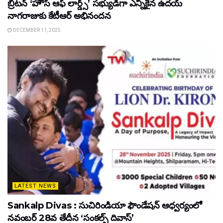
బ్రిటన్ ‘హౌస్ ఆఫ్ లార్డ్స్’ సభ్యుడిగా ఎన్నికైన ఉదయ్
నాగరాజుకు కేటీఆర్ అభినందన
DECEMBER 11, 2025
LATEST NEWS
Sankalp Divas : సుచిరిండియా ఫౌండేషన్ ఆధ్వర్యంలో
నవంబర్ 28వ తేదీన ‘సంకల్ప్ దివాస్’