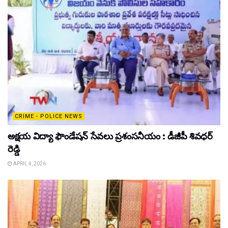
CRIME - POLICE NEWS
అక్షయ విద్యా ఫౌండేషన్ సేవలు ప్రశంసనీయం : డీజీపీ శివధర్
రెడ్డి
APRIL 4, 2026