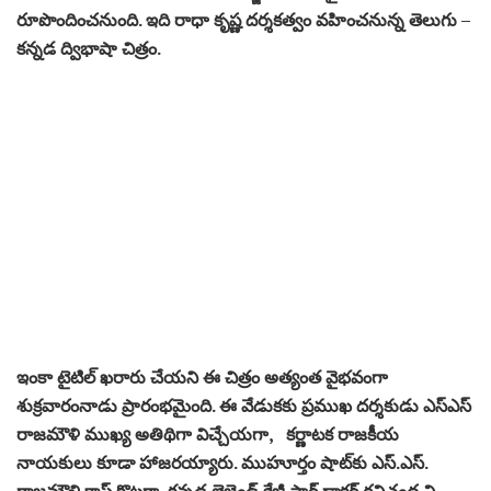
రూపొందించనుంది. ఇది రాధా కృష్ణ దర్శకత్వం వహించనున్న తెలుగు –
కన్నడ ద్విభాషా చిత్రం.
ఇంకా టైటిల్ ఖరారు చేయని ఈ చిత్రం అత్యంత వైభవంగా
శుక్ర‌వారంనాడు ప్రారంభమైంది. ఈ వేడుకకు ప్రముఖ దర్శకుడు ఎస్ఎస్
రాజమౌళి ముఖ్య అతిథిగా విచ్చేయ‌గా, కర్ణాటక రాజకీయ
నాయ‌కులు కూడా హాజరయ్యారు. ముహూర్తం షాట్‌కు ఎస్‌.ఎస్‌.
రాజమౌళి క్లాప్ కొట్ట‌గా, కన్నడ లెజెండ్ క్రేజీ స్టార్ డాక్టర్ రవిచంద్ర వి
కెమెరా స్విచాన్ చేశారు.
తారాగణం:
కిరీటి, శ్రీలీల, జెనీలియా, డాక్టర్
రవిచంద్ర వి త‌దిత‌రులు న‌టించ‌నున్నారు.
Source:
SS Rajamouli Attended Kireeti, Vaaraahi Chalana Chitram
Production No 15 Launch Event As Chief Guest. Telugu World
Now.