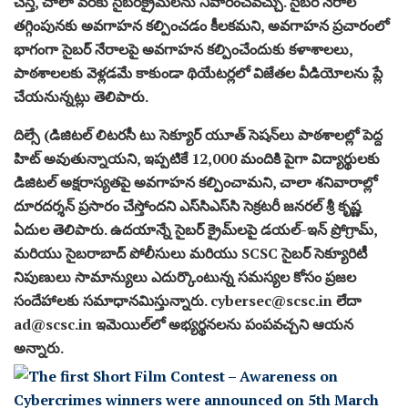
చేస్తే, చాలా వరకు సైబర్‌క్రైమ్‌లను నివారించవచ్చు. సైబర్ నేరాల
తగ్గింపునకు అవగాహన కల్పించడం కీలకమని, అవగాహన ప్రచారంలో
భాగంగా సైబర్ నేరాలపై అవగాహన కల్పించేందుకు కళాశాలలు,
పాఠశాలలకు వెళ్లడమే కాకుండా థియేటర్లలో విజేతల వీడియోలను ప్లే
చేయనున్నట్లు తెలిపారు.
దిల్సే (డిజిటల్ లిటరసీ టు సెక్యూర్ యూత్ సెషన్‌లు పాఠశాలల్లో పెద్ద
హిట్ అవుతున్నాయని, ఇప్పటికే 12,000 మందికి పైగా విద్యార్థులకు
డిజిటల్ అక్షరాస్యతపై అవగాహన కల్పించామని, చాలా శనివారాల్లో
దూరదర్శన్ ప్రసారం చేస్తోందని ఎస్‌సిఎస్‌సి సెక్రటరీ జనరల్ శ్రీ కృష్ణ
ఏదుల తెలిపారు. ఉదయాన్నే సైబర్ క్రైమ్‌లపై డయల్-ఇన్ ప్రోగ్రామ్,
మరియు సైబరాబాద్ పోలీసులు మరియు SCSC సైబర్ సెక్యూరిటీ
నిపుణులు సామాన్యులు ఎదుర్కొంటున్న సమస్యల కోసం ప్రజల
సందేహాలకు సమాధానమిస్తున్నారు. cybersec@scsc.in లేదా
ad@scsc.in ఇమెయిల్‌లో అభ్యర్థనలను పంపవచ్చని ఆయన
అన్నారు.