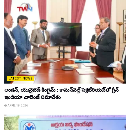
LATEST NEWS
లండన్, యునైటెడ్ కింగ్డమ్ : కామన్‌వెల్త్ సెక్రటేరియట్‌తో గ్రీన్
ఇండియా చాలెంజ్ సమావేశం
APRIL 19, 2026