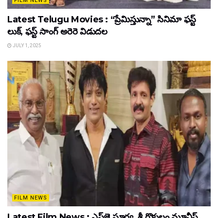
FILM NEWS
Latest Telugu Movies : “ప్రేమిస్తున్నా” సినిమా ఫస్ట్
లుక్, ఫస్ట్ సాంగ్ అరెరె విడుదల
JULY 1, 2025
FILM NEWS
Latest Film News : ఎస్‌జె సూర్య, శ్రీ గొకులం మూవీస్‌