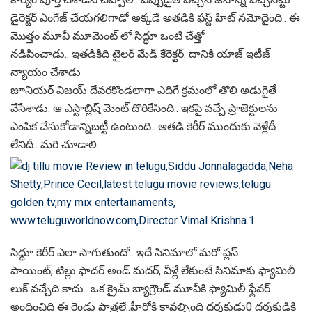
డైరెక్ట‌ర్ ఎంగేజ్ చేయ‌గ‌లిగాడో అక్క‌డే అత‌డికి ఫ‌స్ట్ హిట్ న‌మోదైంది.. ఈ
మొత్తం మూవీ మూమెంట్ లో సిద్ధూ ఒంటి చేత్తో
న‌డిపించాడు.. ఇత‌డికిది టైల‌ర్ మేడ్ కేరెక్ట‌ర్. దానికి యాజ్ ఇటీజ్
న్యాయం చేశాడు
జూనియ‌ర్ విజ‌య్ దేవ‌రకొండ‌లాగా ఎదిగే క్ర‌మంలో తొలి అడుగైతే
వేసేశాడు. ఆ ఎస్టాబ్లిష్ మెంట్ దొరికేసింది.. ఇక‌పై వ‌చ్చే ప్రాజెక్టుల‌ను
ఎంపిక చేసుకోడాన్నిబ‌ట్టీ ఉంటుంది.. అత‌డి కెరీర్ ముందుకు వెళ్లేదీ
లేనిదీ.. మ‌రి చూడాలి..
సిద్ధూ కెరీర్ ఎలా సాగుతుందో.. ఇదే సినిమాలో మ‌రో ప్ల‌స్
పాయింట్, టిల్లు ఫాద‌ర్ అండ్ మ‌ద‌ర్, వీళ్లే లేకుంటే సినిమాకు ఫ్యామిలీ
లుక్ వ‌చ్చేది కాదు.. ఒక క్రైమ్ బ్యాగ్రౌండ్ మూవీకి ఫ్యామిలీ ఫ్లేవ‌ర్
అందించిది ఈ రెండు పాత్ర‌లే..హీరోకి కావ‌ల్సింది ద‌ర్శ‌కుడు0 ద‌ర్శ‌కుడికి