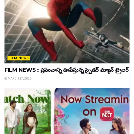
FILM NEWS
FILM NEWS : ప్రపంచాన్ని ఊపేస్తున్న స్పైడర్ మ్యాన్ ట్రైలర్
MARCH 27, 2026