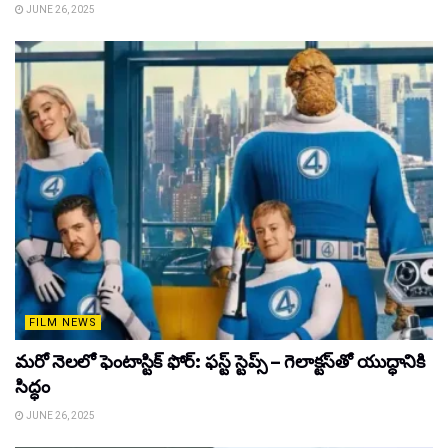
JUNE 26, 2025
FILM NEWS
మరో నెలలో ఫెంటాస్టిక్ ఫోర్: ఫస్ట్ స్టెప్స్ – గెలాక్టస్‌తో యుద్ధానికి
సిద్ధం
JUNE 26, 2025