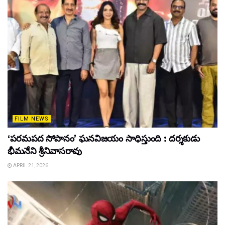
FILM NEWS
‘పరమపద సోపానం’ ఘనవిజయం సాధిస్తుంది : దర్శకుడు
భీమనేని శ్రీనివాసరావు
APRIL 21, 2026