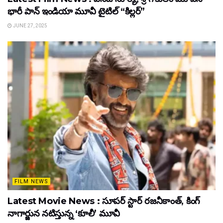
భారీ పాన్‌ ఇండియా మూవీ టైటిల్ “కిల్లర్”
JUNE 27, 2025
FILM NEWS
Latest Movie News : సూపర్ స్టార్ రజనీకాంత్, కింగ్
నాగార్జున నటిస్తున్న ‘కూలీ’ మూవీ