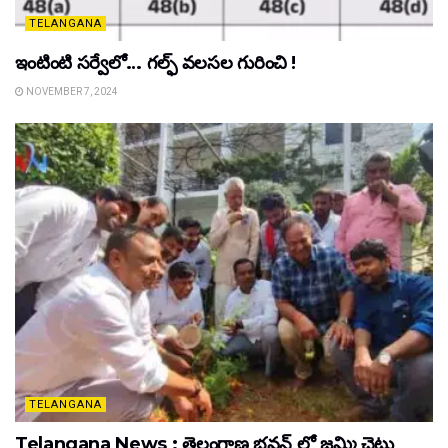
TELANGANA
ఇంటింటి సర్వేలో… గల్ఫ్ వలసల గురించి !
NOVEMBER 7, 2024
TELANGANA
Telangana News : తెలంగాణ భవన్ లో జమ్మి చెట్టు