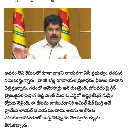
అవసం లేని కేసులలో కూడా వాళ్లని లాయర్లగా ఏపీ ప్రభుత్వం తరపున
నియమిస్తున్నారు. వారికి కోట్ల రూపాయల ప్రజాధనం ఫీజులు రూపాన
చెల్లిస్తున్నారు. గతంలో అనేకసార్లు ఇది రుజవైంది. పోలవరం పై గ్రీన్
ట్రైబ్యునల్ ఇచ్చిన జడ్జిమెంట్ మీద ఓ ఎన్జీవో ఆర్గనైజేషన్ సుప్రీం
కోర్టుకు వెళ్లింది. ఈ కేసును వాదించడానికి అమిత్ షేక్ షింగ్రి అనే
ప్రైవేటు లాయర్ ని నియమించారు. అతను ఆ కేసుకు
హాజరుకాకపోవడంతో అప్పటికప్పుడు వెంకట్రామయ్యను
తీసుకొచ్చారు.