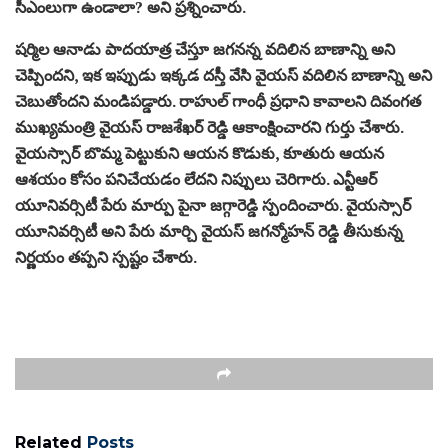
సీఎంలుగా ఉండాలా?
అని ప్రశ్నించారు.
షర్మిల ఆనాడు పాదయాత్ర చేస్తూ జగనన్న వదిలిన బాణాన్ని అని
చెప్పిందని,
ఇక ఇప్పుడు ఇక్కడ దస్తీ వేసి వైయస్ వదిలిన బాణాన్ని అని
చెబుతోందని మండిపడ్డారు. రాహుల్ గాంధీ ప్రధాని కావాలని దివంగత
ముఖ్యమంత్రి వైయస్ రాజశేఖర్ రెడ్డి ఆకాంక్షించారని గుర్తు చేశారు.
వైయస్సార్ బొమ్మ పెట్టుకుని ఆయన కొడుకు
,
కూతురు ఆయన
ఆశయం కోసం పనిచేయడం లేదని నిప్పులు చెరిగారు. ఎన్టీఆర్
యూనివర్సిటీ పేరు మార్పు పైనా జగ్గారెడ్డి స్పందించారు. వైయస్సార్
యూనివర్సిటీ అని పేరు మార్చి వైయస్ జగన్మోహన్ రెడ్డి తీసుకున్న
నిర్ణయం తప్పని స్పష్టం చేశారు.
Related
Posts