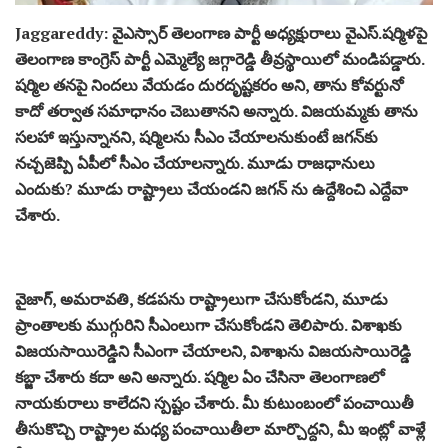
Jaggareddy: వైఎస్సార్ తెలంగాణ పార్టీ అధ్యక్షురాలు వైఎస్.షర్మిళపై
తెలంగాణ కాంగ్రెస్ పార్టీ ఎమ్మెల్యే జగ్గారెడ్డి తీవ్రస్థాయిలో మండిపడ్డారు.
షర్మిల తనపై నిందలు వేయడం దురదృష్టకరం అని, తాను కోవర్టునో
కాదో తర్వాత సమాధానం చెబుతానని అన్నారు. విజయమ్మకు తాను
సలహా ఇస్తున్నానని, షర్మిలను సీఎం చేయాలనుకుంటే జగన్‍కు
నచ్చజెప్పి ఏపీలో సీఎం చేయాలన్నారు. మూడు రాజధానులు
ఎందుకు?
మూడు రాష్ట్రాలు చేయండని జగన్ ను ఉద్దేశించి ఎద్దేవా
చేశారు.
వైజాగ్,
అమరావతి,
కడపను రాష్ట్రాలుగా చేసుకోండని, మూడు
ప్రాంతాలకు ముగ్గురిని సీఎంలుగా చేసుకోండని తెలిపారు. విశాఖకు
విజయసాయిరెడ్డిని సీఎంగా చేయాలని, విశాఖను విజయసాయిరెడ్డి
కబ్జా చేశారు కదా అని అన్నారు. షర్మిల ఏం చేసినా తెలంగాణలో
నాయకురాలు కాలేదని స్పష్టం చేశారు. మీ కుటుంబంలో పంచాయితీ
తీసుకొచ్చి రాష్ట్రాల మధ్య పంచాయితీలా మార్చొద్దని, మీ ఇంట్లో వాళ్లే