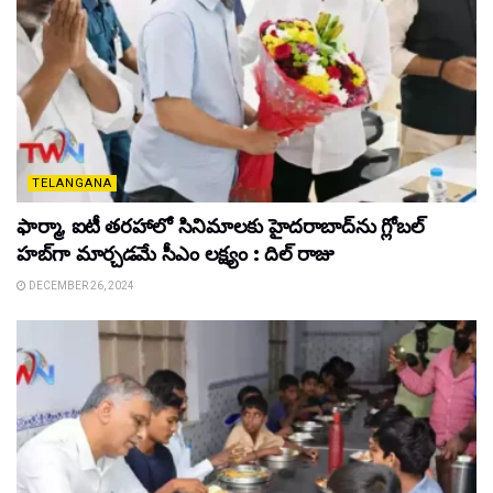
TELANGANA
ఫార్మా, ఐటీ తరహాలో సినిమాలకు హైదరాబాద్‌ను గ్లోబల్
హబ్‌గా మార్చడమే సీఎం లక్ష్యం : దిల్ రాజు
DECEMBER 26, 2024