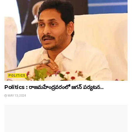
POLITICS
Politics : రాజమహేంద్రవరంలో జగన్ పర్యటన..
MAY 13, 2024