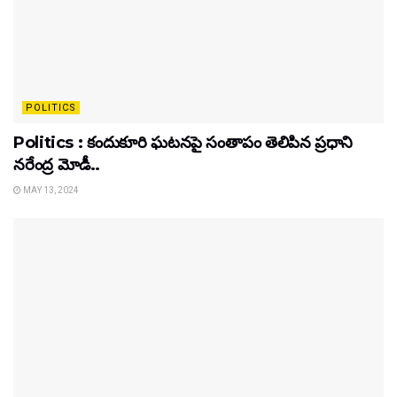
POLITICS
Politics : కందుకూరి ఘటనపై సంతాపం తెలిపిన ప్రధాని
నరేంద్ర మోడీ..
MAY 13, 2024