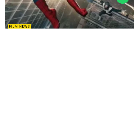
FILM NEWS
FILM NEWS : ప్రపంచాన్ని ఊపేస్తున్న స్పైడర్ మ్యాన్ ట్రైలర్
MARCH 27, 2026