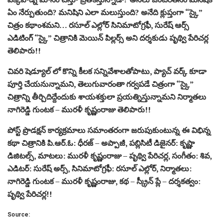
ఏం నేర్పుతుంది? మనిషిని ఎలా మలుస్తుంది? అనేది క్లుప్తంగా “స్కై”
చిత్రం కథాంశమని… రసూల్ ఎల్లోర్ సినిమాటోగ్రఫీ, సురేష్ ఆర్స్
ఎడిటింగ్ “స్కై” చిత్రానికి మెయిన్ పిల్లర్స్ అని దర్శకుడు పృథ్వి పేరిచర్ల
తెలిపారు!!
చివరి షెడ్యూల్ లో కొన్ని కీలక సన్నివేశాలతోపాటు, ప్యాచ్ వర్క్ కూడా
పూర్తి చేయనున్నామని, తెలుగువారంతా గర్వపడే చిత్రంగా “స్కై”
చిత్రాన్ని తీర్చిదిద్దేందుకు శాయశక్తులా ప్రయత్నిస్తున్నామని నిర్మాతలు
నాగిరెడ్డి గుంటక – మురళీ కృష్ణంరాజు తెలిపారు!!
పోస్ట్ ప్రొడక్షన్ కార్యక్రమాలు సమాంతరంగా జరుపుకుంటున్న ఈ విభిన్న
కథా చిత్రానికి పి.ఆర్.ఓ: ధీరజ్ – అప్పాజీ, పబ్లిసిటీ డిజైనర్: కృష్ణా
డిజిటల్స్, మాటలు: మురళీ కృష్ణంరాజు – పృథ్వి పేరిచర్ల, సంగీతం: శివ,
ఎడిటర్: సురేష్ అర్స్, సినిమాటోగ్రఫీ: రసూల్ ఎల్లోర్, నిర్మాతలు:
నాగిరెడ్డి గుంటక – మురళీ కృష్ణంరాజు, కథ – స్క్రీన్ ప్లే – దర్శకత్వం:
పృథ్వి పేరిచర్ల!!
Source: