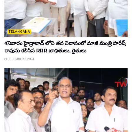
TELANGANA
శనివారం హైద్రాబాద్ లోని తన నివాసంలో మాజీ మంత్రి హరీష్
రావును కలిసిన RRR బాధితులు, రైతులు
DECEMBER 7, 2024