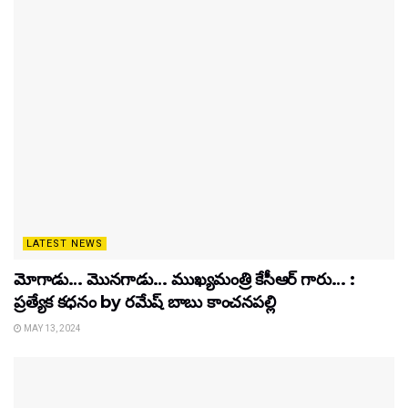
LATEST NEWS
మోగాడు… మొనగాడు… ముఖ్యమంత్రి కేసీఆర్ గారు… :
ప్రత్యేక కధనం by రమేష్ బాబు కాంచనపల్లి
MAY 13, 2024