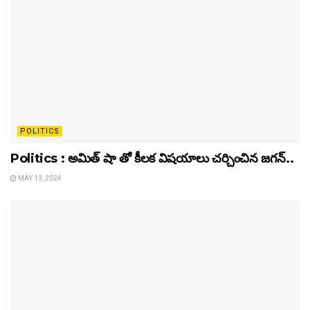
POLITICS
Politics : అమిత్ షా తో కీలక విషయాలు చర్చించిన జగన్..
MAY 13, 2024