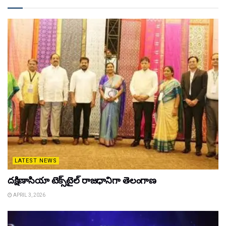
LATEST NEWS
దక్షిణాసియా టెక్స్‌టైల్ రాజధానిగా తెలంగాణ
APRIL 3, 2026