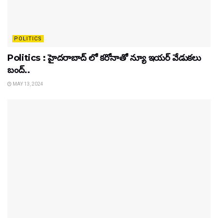
POLITICS
Politics : హైదరాబాద్ లో కరోనాతో న్యూ ఇయర్ వేడుకలు
బంద్..
MAY 13, 2024