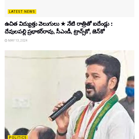
LATEST NEWS
ఉచిత విద్యుత్తు వెలుగులు ★ నేటి రాత్రితో ఐదేండ్లు :
దేవులపల్లి ప్రభాకర్‌రావు, సీఎండీ, ట్రాన్స్‌కో, జెన్‌కో
MAY 13, 2024
POLITICS