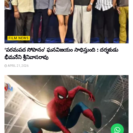
FILM NEWS
‘పరమపద సోపానం’ ఘనవిజయం సాధిస్తుంది : దర్శకుడు
భీమనేని శ్రీనివాసరావు
APRIL 21, 2026