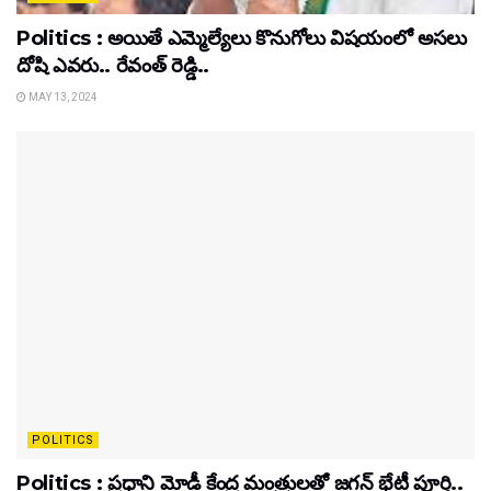
Politics : అయితే ఎమ్మెల్యేలు కొనుగోలు విషయంలో అసలు
దోషి ఎవరు.. రేవంత్ రెడ్డి..
MAY 13, 2024
POLITICS
Politics : ప్రధాని మోడీ కేంద్ర మంత్రులతో జగన్ భేటీ పూర్తి..