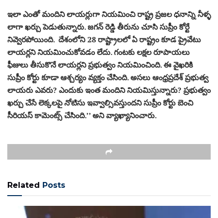
ఇలా ఎంతో మందిని లాయర్లుగా నియమించి రాష్ట్ర ప్రజల ధనాన్ని నీళ్ళ
లాగా ఖర్చు పెడుతున్నారు. జగన్ రెడ్డి తీరును చూసి సుప్రీం కోర్టే
నివ్వెరపోయింది. దేశంలోని 28 రాష్ట్రాలలో ఏ రాష్ట్రం కూడ ప్రైవేటు
లాయర్లని నియమించుకోవడం లేదు. గంటకు లక్షల రూపాయలు
ఫీజులు తీసుకొనే లాయర్లని ప్రభుత్వం నియమించింది. ఈ వైఖరికి
సుప్రీం కోర్టు కూడా ఆశ్చర్యం వ్యక్తం చేసింది. అసలు ఆంధ్రప్రదేశ్ ప్రభుత్వ
లాయరు ఎవరు? ఎందుకు ఇంత మందిని నియమిస్తున్నారు? ప్రభుత్వం
ఖర్చు చేసే లెక్కలపై నోటిసు ఇవ్వాల్సివస్తుందని సుప్రీం కోర్టు బెంచి
సీరియస్ కామెంట్స్ చేసింది.’’ అని వ్యాఖ్యానించారు.
Related
Posts