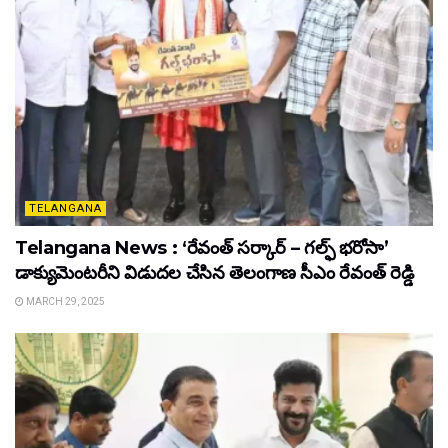
TELANGANA
Telangana News : ‘రేవంత్ సర్కార్ – గల్ఫ్ భరోసా’
డాక్యుమెంటరీని విడుదల చేసిన తెలంగాణ సీఎం రేవంత్ రెడ్డి
MARCH 29, 2025