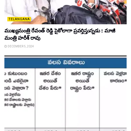
TELANGANA
ముఖ్యమంత్రి రేవంత్ రెడ్డి సైకోలాగా ప్రవర్తిస్తున్నడు : మాజీ
మంత్రి హరీశ్ రావు
DECEMBER 5, 2024