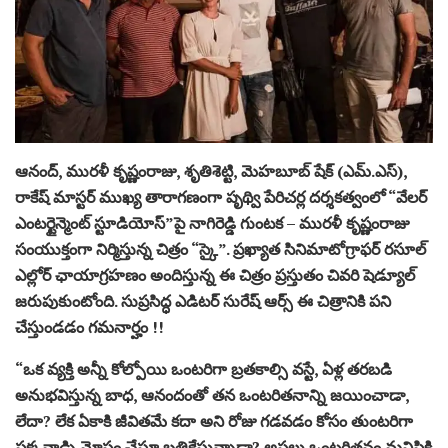
ఆనంద్, మురళీ కృష్ణంరాజు, శృతిశెట్టి, మెహబూబ్ షేక్ (ఎమ్.ఎస్),
రాకేష్ మాస్టర్ ముఖ్య తారాగణంగా పృథ్వి పేరిచర్ల దర్శకత్వంలో “వేలర్
ఎంటర్టైన్మెంట్ స్టూడియోస్”పై నాగిరెడ్డి గుంటక – మురళీ కృష్ణంరాజు
సంయుక్తంగా నిర్మిస్తున్న చిత్రం “స్కై”. ప్రఖ్యాత సినిమాటోగ్రాఫర్ రసూల్
ఎల్లోర్ ఛాయాగ్రహణం అందిస్తున్న ఈ చిత్రం ప్రస్తుతం చివరి షెడ్యూల్
జరుపుకుంటోంది. సుప్రసిద్ధ ఎడిటర్ సురేష్ ఆర్స్ ఈ చిత్రానికి పని
చేస్తుండడం గమనార్హం !!
“ఒక వ్యక్తి అన్నీ కోల్పోయి ఒంటరిగా బ్రతకాల్సి వస్టే, ఏళ్ల తరబడి
అనుభవిస్తున్న బాధ, ఆనందంతో తన ఒంటరితనాన్ని జయించాడా,
లేదా? లేక ఏకాకి జీవితమే కదా అని రోజు గడవడం కోసం తుంటరిగా
పక్కవాడ్ని మోసం చేస్తూ బ్రతికేస్తున్నాడా? అసలు ఒంటరితనం మనిషికి