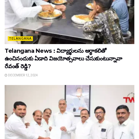
TELANGANA
Telangana News : విద్యార్థులను అర్ధాకలితో
ఉంచినందుకు ఏడాది విజయోత్సవాలు చేసుకుంటున్నావా
రేవంత్ రెడ్డి?
DECEMBER 12, 2024