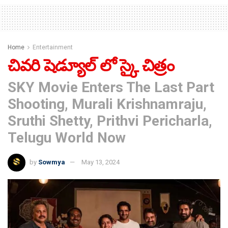
Home
Entertainment
చివరి షెడ్యూల్ లో స్కై చిత్రం
SKY Movie Enters The Last Part
Shooting, Murali Krishnamraju,
Sruthi Shetty, Prithvi Pericharla,
Telugu World Now
by
Sowmya
May 13, 2024