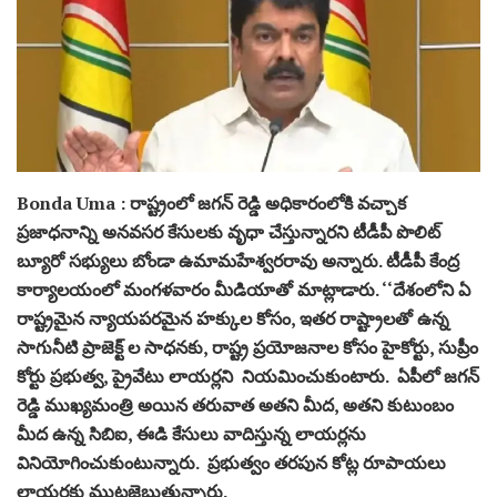
Bonda Uma : రాష్ట్రంలో జగన్ రెడ్డి అధికారంలోకి వచ్చాక
ప్రజాధనాన్ని అనవసర కేసులకు వృధా చేస్తున్నారని టీడీపీ పొలిట్
బ్యూరో సభ్యులు బోండా ఉమామహేశ్వరరావు అన్నారు. టీడీపీ కేంద్ర
కార్యాలయంలో మంగళవారం మీడియాతో మాట్లాడారు. ‘‘దేశంలోని ఏ
రాష్ట్రమైన న్యాయపరమైన హక్కుల కోసం, ఇతర రాష్ట్రాలతో ఉన్న
సాగునీటి ప్రాజెక్ట్ ల సాధనకు, రాష్ట్ర ప్రయోజనాల కోసం హైకోర్టు, సుప్రీం
కోర్టు ప్రభుత్వ, ప్రైవేటు లాయర్లని నియమించుకుంటారు. ఏపీలో జగన్
రెడ్డి ముఖ్యమంత్రి అయిన తరువాత అతని మీద, అతని కుటుంబం
మీద ఉన్న సిబిఐ, ఈడి కేసులు వాదిస్తున్న లాయర్లను
వినియోగించుకుంటున్నారు. ప్రభుత్వం తరపున కోట్ల రూపాయలు
లాయర్లకు ముట్టజెబుతున్నారు.