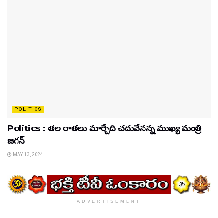
POLITICS
Politics : తల రాతలు మార్చేది చదువేనన్న ముఖ్య మంత్రి
జగన్
MAY 13, 2024
ADVERTISEMENT