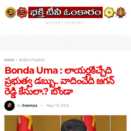
ADVERTISEMENT
Home
Andhra Pradesh
Bonda Uma : లాయర్లకిచ్చేది
ప్రభుత్వ డబ్బు.. వాదించేది జగన్
రెడ్డి కేసులా.? బోండా
by
Sowmya
May 13, 2024