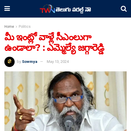
Home
Politics
మీ ఇంట్లో వాళ్లే సీఎంలుగా
ఉండాలా? : ఎమ్మెల్యే జగ్గారెడ్డి
by
Sowmya
May 13, 2024