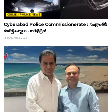
CRIME - POLICE NEWS
Cyberabad Police Commissionerate : సంక్రాంతికి
ఊరెళ్తున్నారా.. జరభద్రం!
JANUARY 3, 2026