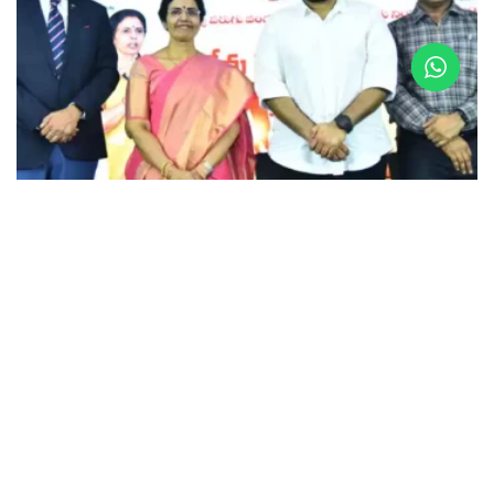
HEALTH
Health News : తలసేమియా బాధితుల కోసం మే 8న
విశాఖ ఆర్కే బీచ్‌ రోడ్డులో 3కె, 5కె, 10కె రన్‌ : ఎన్టీఆర్‌ ట్రస్ట్‌
మేనేజింగ్‌ ట్రస్టీ శ్రీ నారా భువనేశ్వరి
APRIL 25, 2025