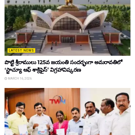
LATEST NEWS
పొట్టి శ్రీరాములు 125వ జయంతి సందర్భంగా అమరావతిలో
‘స్టాచ్యూ ఆఫ్ శాక్రిఫైస్’ విగ్రహావిష్కరణ
MARCH 16, 2026