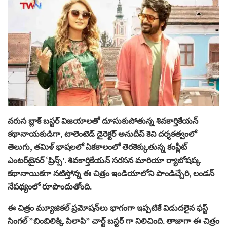
వరుస బ్లాక్ బస్టర్ విజయాలతో దూసుకుపోతున్న శివకార్తికేయన్
కథానాయకుడిగా, టాలెంటెడ్ డైరెక్టర్ అనుదీప్ కెవి దర్శకత్వంలో
తెలుగు, తమిళ్ భాషలలో ఏకకాలంలో తెరకెక్కుతున్న కంప్లీట్
ఎంటర్‌టైనర్‌ ‘ప్రిన్స్’. శివకార్తికేయన్ సరసన మారియా ర్యాబోషప్క
కథానాయికగా నటిస్తోన్న ఈ చిత్రం ఇండియాలోని పాండిచ్చేరి, లండన్
నేపథ్యంలో రూపొందుతోంది.
ఈ చిత్రం మ్యూజికల్ ప్రమోషన్‌లు భాగంగా ఇప్పటికే విడుదలైన ఫస్ట్
సింగల్ ”బింబిలిక్కి పిలాపి” చార్ట్ బస్టర్ గా నిలిచింది. తాజాగా ఈ చిత్రం