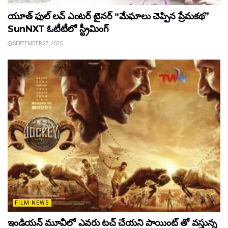
యూత్ ఫుల్ లవ్ ఎంటర్ టైనర్ “మేఘాలు చెప్పిన ప్రేమకథ”
SunNXT ఓటీటీలో స్ట్రీమింగ్
SEPTEMBER 27, 2025
FILM NEWS
ఇండియన్ మూవీలో ఎవరు టచ్ చేయని పాయింట్ తో వస్తున్న