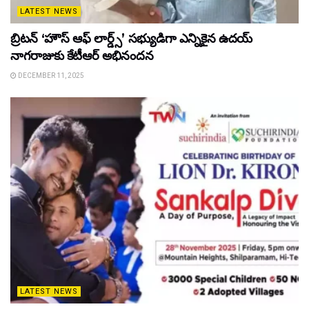
LATEST NEWS
బ్రిటన్ ‘హౌస్ ఆఫ్ లార్డ్స్’ సభ్యుడిగా ఎన్నికైన ఉదయ్
నాగరాజుకు కేటీఆర్ అభినందన
DECEMBER 11, 2025
LATEST NEWS