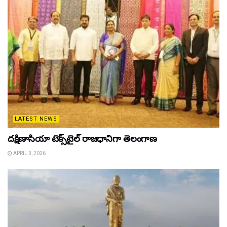
LATEST NEWS
దక్షిణాసియా టెక్స్‌టైల్ రాజధానిగా తెలంగాణ
APRIL 3, 2026