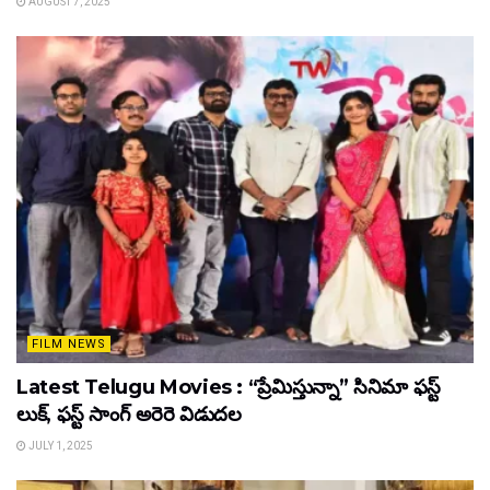
AUGUST 7, 2025
FILM NEWS
Latest Telugu Movies : “ప్రేమిస్తున్నా” సినిమా ఫస్ట్
లుక్, ఫస్ట్ సాంగ్ అరెరె విడుదల
JULY 1, 2025