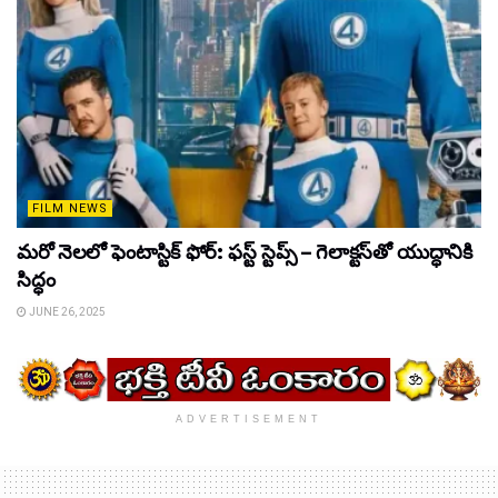
FILM NEWS
మరో నెలలో ఫెంటాస్టిక్ ఫోర్: ఫస్ట్ స్టెప్స్ – గెలాక్టస్‌తో యుద్ధానికి
సిద్ధం
JUNE 26, 2025
ADVERTISEMENT