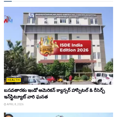
HEALTH
బసవతారకం ఇండో అమెరికన్ క్యాన్సర్ హాస్పిటల్ & రీసెర్చ్
ఇన్‌స్టిట్యూట్ వారి ఘనత
APRIL 8, 2026