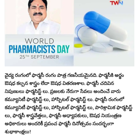
వైద్య రంగంలో ఫార్మసీ రంగం పాత్ర గణనీయమైనది. ఫార్మసీకి అర్థం
ఔషధ కల్పన శాస్త్రం లేదా ఔషధ వితరణశాల. ఫార్మసీ చదివిన
నిపుణులు ఫార్మసిస్ట్ లు. ప్రజలకు నేరుగా సేవలు అందించే వారు
కమ్యూనిటీ ఫార్మసిస్ట్ లు, హాస్పిటల్ ఫార్మసిస్ట్ లు. ఫార్మసీ రంగంలో
కమ్యూనిటీ ఫార్మసిస్ట్ లు, హాస్పిటల్ ఫార్మసిస్ట్ లు, పారిశ్రామిక ఫార్మసిస్ట్
లు, ఫార్మసీ శాస్త్రవేత్తలు, ఫార్మసీ అధ్యాపకులు, ఔషధ నియంత్రణ
అధికారులు అందరికీ ప్రపంచ ఫార్మసీ దినోత్సవం సందర్భంగా
శుభాకాంక్షలు!