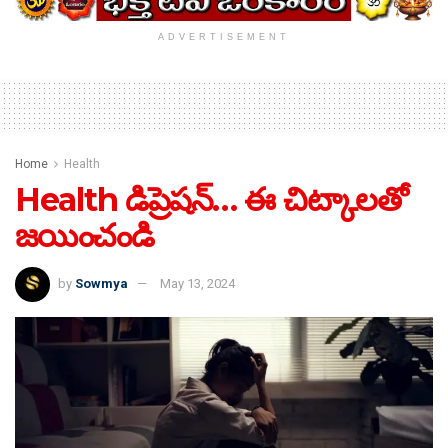
ADVERTISEMENT
Home
Health
Health డిప్రెషన్‌… ఈ చిట్కాలతో
జయించండి
by
Sowmya
May 13, 2024