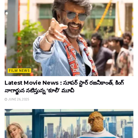
FILM NEWS
Latest Movie News : సూపర్ స్టార్ రజనీకాంత్, కింగ్
నాగార్జున నటిస్తున్న ‘కూలీ’ మూవీ
JUNE 26, 2025