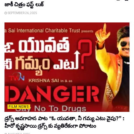
జాకీ చిత్రం ఫస్ట్ లుక్
SEPTEMBER 26, 2025
FILM NEWS
డ్రగ్స్ అవగాహన పాట “ఓ యువతా, నీ గమ్య ఎటు వైపు?” :
హీరో కృష్ణసాయి డ్రగ్స్ కు వ్యతిరేకంగా పోరాటం