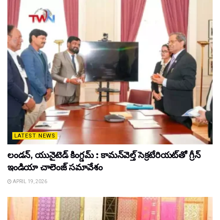
LATEST NEWS
లండన్, యునైటెడ్ కింగ్డమ్ : కామన్‌వెల్త్ సెక్రటేరియట్‌తో గ్రీన్
ఇండియా చాలెంజ్ సమావేశం
APRIL 19, 2026