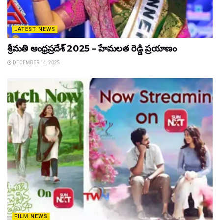
LATEST NEWS
శ్రీమతి ఆంధ్రప్రదేశ్ 2025 – హేమలత రెడ్డి ప్రయాణం
DECEMBER 14, 2025
FILM NEWS