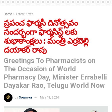
Home
Latest News
ప్రపంచ ఫార్మసీ దినోత్సవం
సందర్భంగా ఫార్మసిస్ట్ లకు
శుభాకాంక్షలు : మంత్రి ఎర్రబెల్లి
దయాకర్ రావు
Greetings To Pharmacists on
The Occasion of World
Pharmacy Day, Minister Errabelli
Dayakar Rao, Telugu World Now
by
Sowmya
May 13, 2024