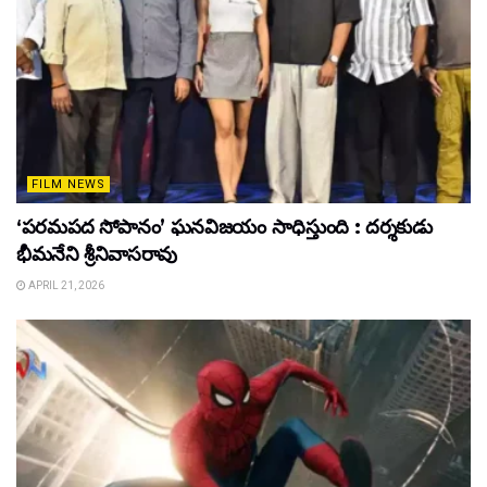
FILM NEWS
‘పరమపద సోపానం’ ఘనవిజయం సాధిస్తుంది : దర్శకుడు
భీమనేని శ్రీనివాసరావు
APRIL 21, 2026