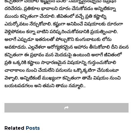
కచ్చితంగా చేయాలి ఇష్టమైన పనిలో నిమగ్నమైనప్పుడు డిప్రెషన్
దరిచేరదు. ప్రతికూల భావాలని దూరం చేసుకోవడం అన్నిటికన్నా
ముందు కచ్చితంగా చేయాలి. జీవితంలో వచ్చే ప్రతి కష్టాల్ని
ఎదుర్కోవటం నేర్చుకోవాలి. కష్టంగా అనిపించే విషయాలకు దూరంగా
వెళ్లిపోవటం కన్నా వాటిని పరిష్కరించుకోవడానికి ప్రయత్నించాలి.
అలాగే ఎప్పుడూ ఇతరులతో పోల్చుకొని కుంగుబాటుకు లోను
అవకూడదు. ఎల్లవేళలా ఆరోగ్యకరమైన ఆహారం తీసుకోవాలి దీని వలన
కచ్చితంగా ఈ ప్రభావం మన మెదడుపై ఉంటుంది అలాగే జీవితంలో
ప్రతి ఒక్కరికి కష్టాలు సాధారణమైన విషయాన్ని గుర్తుంచుకోవాలి
చాలాకాలం నుంచి చేయలేని పనులను ఒక్కొక్కటిగా చేసుకుంటూ
వెళ్ళాలి. అన్నిటికంటే ముఖ్యంగా కచ్చితంగా తామే విషయం నుంచి
బయటపడగలం అని తమని తాము నమ్మాలి..
Related
Posts