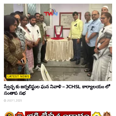
LATEST NEWS
స్వేచ్ఛ కు జర్నలిస్టుల ఘన నివాళి – JCHSL కార్యాలయం లో
సంతాప సభ
JULY 1, 2025