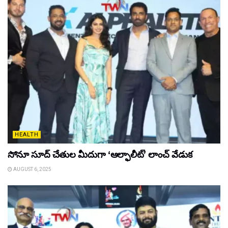
HEALTH
సోనూ సూద్ చేతుల మీదుగా ‘ఆల్ఫాలీట్’ లాంచ్ వేడుక
AUGUST 6, 2025