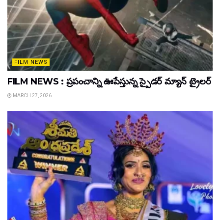
FILM NEWS
FILM NEWS : ప్రపంచాన్ని ఊపేస్తున్న స్పైడర్ మ్యాన్ ట్రైలర్
MARCH 27, 2026