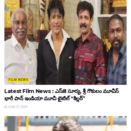
FILM NEWS
Latest Film News : ఎస్‌జె సూర్య, శ్రీ గొకులం మూవీస్‌
భారీ పాన్‌ ఇండియా మూవీ టైటిల్ “కిల్లర్”
JUNE 27, 2025