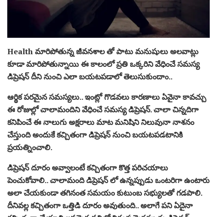
Health మారిపోతున్న జీవనశాల తో పాటు మనుషులు అలవాట్లు
కూడా మారిపోతున్నాయి ఈ కాలంలో ప్రతి ఒక్కరిని వేధించే సమస్య
డిప్రెషన్ దీని నుంచి ఎలా బయటపడాలో తెలుసుకుందాం..
ఆర్థిక పరమైన సమస్యలు.. ఇంట్లో గొడవలు కారణాలు ఏవైనా కావచ్చు
ఈ రోజుల్లో చాలామందిని వేధించే సమస్య డిప్రెషన్. చాలా చిన్నదిగా
కనిపించే ఈ నాలుగు అక్షరాలు మాట మనిషిని నిలువునా నాశనం
చేస్తుంది అందుకే కచ్చితంగా డిప్రెషన్ నుంచి బయటపడటానికి
ప్రయత్నించాలి.
డిప్రెషన్ దూరం అవ్వాలంటే కచ్చితంగా కొత్త పరిచయాలు
పెంచుకోవాలి.. చాలామంది డిప్రెషన్ లో ఉన్నప్పుడు ఒంటరిగా ఉంటారు
అలా చేయకుండా తగినంత సమయం కుటుంబ సభ్యులతో గడపాలి.
దీనివల్ల కచ్చితంగా ఒత్తిడి దూరం అవుతుంది.. అలాగే పని ఏదైనా