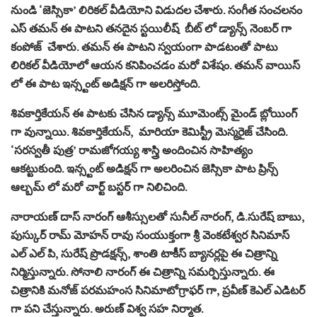
నుండి ‘జెస్సికా’ లిరికల్ వీడియోని విడుదల చేశారు. సంగీత సంచలనం
ఎస్ తమన్ ఈ పాటని తనదైన స్టయిలీష్ బీట్ లో డ్యాన్స్ నెంబర్ గా
కంపోజ్ చేశారు. తమన్ ఈ పాటని స్వయంగా పాడటంతో పాటు
లిరికల్ వీడియోలో ఆయన కనిపించడం మరో విశేషం. తమన్ వాయిస్
లో ఈ పాట ఇన్స్టంట్ అడిక్షన్ గా అలరిస్తోంది.
శివకార్తికేయన్ ఈ పాటకు చేసిన డ్యాన్స్ మూమెంట్స్ మైండ్ బ్లోయింగ్
గా వున్నాయి. శివకార్తికేయన్, మారియా కెమిస్ట్రీ మెస్మరైజ్ చేసింది.
‘సరస్వతీ పుత్ర’ రామజోగయ్య శాస్త్రి అందించిన సాహిత్యం
ఆకట్టుకుంది. ఇన్స్టంట్ అడిక్షన్ గా అలరించిన జెస్సికా పాట ప్రిన్స్
ఆల్బమ్ లో మరో చార్ట్ బస్టర్ గా నిలిచింది.
నారాయణ్ దాస్ నారంగ్ ఆశీస్సులతో సునీల్ నారంగ్, డి.సురేష్ బాబు,
పుస్కుర్ రామ్ మోహన్ రావు సంయుక్తంగా శ్రీ వెంకటేశ్వర సినిమాస్
ఎల్ ఎల్ పి, సురేష్ ప్రొడక్షన్స్, శాంతి టాకీస్ బ్యానర్లపై ఈ చిత్రాన్ని
నిర్మిస్తున్నారు. సోనాలి నారంగ్‌ ఈ చిత్రాన్ని సమర్పిస్తున్నారు. ఈ
చిత్రానికి మనోజ్ పరమహంస సినిమాటోగ్రాఫర్ గా, ప్రవీణ్ కెఎల్ ఎడిటర్
గా పని చేస్తున్నారు. అరుణ్ విశ్వ సహ నిర్మాత.