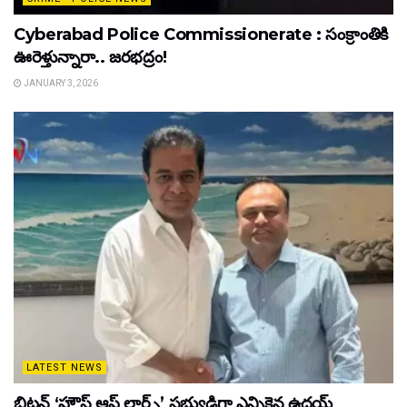
Cyberabad Police Commissionerate : సంక్రాంతికి
ఊరెళ్తున్నారా.. జరభద్రం!
JANUARY 3, 2026
LATEST NEWS
బ్రిటన్ ‘హౌస్ ఆఫ్ లార్డ్స్’ సభ్యుడిగా ఎన్నికైన ఉదయ్