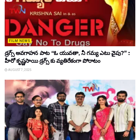
FILM NEWS
డ్రగ్స్ అవగాహన పాట “ఓ యువతా, నీ గమ్య ఎటు వైపు?” :
హీరో కృష్ణసాయి డ్రగ్స్ కు వ్యతిరేకంగా పోరాటం
AUGUST 7, 2025