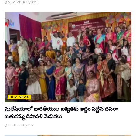
NOVEMBER 26, 2025
FILM NEWS
మలేషియాలో భారతీయుల ఐక్యతకు అద్దం పట్టిన దసరా
బతుకమ్మ దీపావళి వేడుకలు
OCTOBER 4, 2025