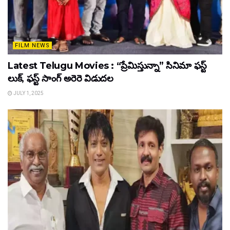
FILM NEWS
Latest Telugu Movies : “ప్రేమిస్తున్నా” సినిమా ఫస్ట్
లుక్, ఫస్ట్ సాంగ్ అరెరె విడుదల
JULY 1, 2025