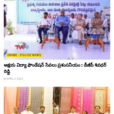
CRIME - POLICE NEWS
అక్షయ విద్యా ఫౌండేషన్ సేవలు ప్రశంసనీయం : డీజీపీ శివధర్
రెడ్డి
APRIL 4, 2026