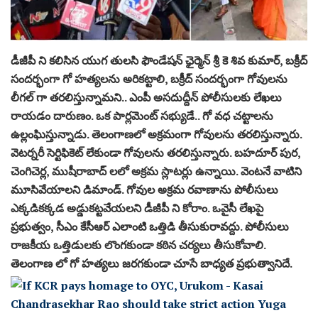
డీజీపీ ని కలిసిన యుగ తులసి ఫౌండేషన్ ఛైర్మెన్ శ్రీ కె శివ కుమార్, బక్రీద్
సందర్భంగా గో హత్యలను అరికట్టాలి, బక్రీద్ సందర్భంగా గోవులను
లీగల్ గా తరలిస్తున్నామని.. ఎంపీ అసదుద్దీన్ పోలీసులకు లేఖలు
రాయడం దారుణం. ఒక పార్లమెంట్ సభ్యుడే.. గో వధ చట్టాలను
ఉల్లంఘిస్తున్నాడు. తెలంగాణలో అక్రమంగా గోవులను తరలిస్తున్నారు.
వెటర్నరీ సెర్టిఫికెట్ లేకుండా గోవులను తరలిస్తున్నారు. బహదూర్ పుర,
చెంగిచెర్ల, ముషీరాబాద్ లలో అక్రమ స్లాటర్లు ఉన్నాయి. వెంటనే వాటిని
మూసివేయాలని డిమాండ్. గోవుల అక్రమ రవాణాను పోలీసులు
ఎక్కడికక్కడ అడ్డుకట్టవేయలని డీజీపీ ని కోరాం. ఒవైసీ లేఖపై
ప్రభుత్వం, సీఎం కేసీఆర్ ఎలాంటి ఒత్తిడి తీసుకురావద్దు. పోలీసులు
రాజకీయ ఒత్తిడులకు లొంగకుండా కఠిన చర్యలు తీసుకోవాలి.
తెలంగాణ లో గో హత్యలు జరగకుండా చూసే బాధ్యత ప్రభుత్వానిదే.