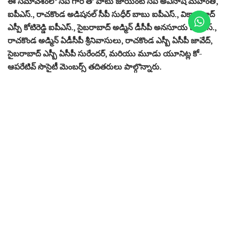
ఈ సమావేశంలో సీపీ గారి తో పాటు జాయింట్ సీపీ అవినాష్ మహంతి,
ఐపీఎస్., రాచకొండ అడిషనల్ సీపీ సుధీర్ బాబు ఐపీఎస్., వికారాబాద్
ఎస్పీ కోటిరెడ్డి ఐపీఎస్., సైబరాబాద్ అడ్మిన్ డీసీపీ అనసూయ ఐపీఎస్.,
రాచకొండ అడ్మిన్ ఏడీసీపీ శ్రీనివాసులు, రాచకొండ ఎస్బీ ఏసీపీ జావేద్,
సైబరాబాద్ ఎస్బీ ఏసీపీ సురేందర్, మరియు మూడు యూనిట్ల కో-
ఆపరేటివ్ సొసైటీ మెంబర్స్ తదితరులు పాల్గొన్నారు.
Source:
Cyberabad Police Commissionerate Police Co-Operative
Society Plenary Meeting Was Chaired by CP Shri Stephen
Ravindra, IPS, Telugu World Now
Via:
Cyberabad Police Commissionerate Police Co-Operative
Society Plenary Meeting Was Chaired by CP Shri Stephen
Ravindra, IPS, Telugu World Now
Related
Posts