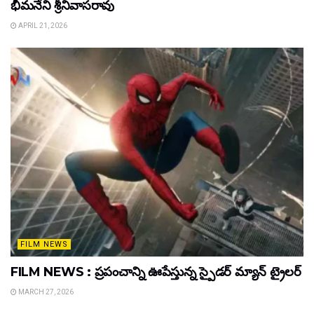
భీమనేని శ్రీనివాసరావు
APRIL 21, 2026
FILM NEWS
FILM NEWS : ప్రపంచాన్ని ఊపేస్తున్న స్పైడర్ మ్యాన్ ట్రైలర్
MARCH 27, 2026