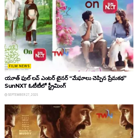
FILM NEWS
యూత్ ఫుల్ లవ్ ఎంటర్ టైనర్ “మేఘాలు చెప్పిన ప్రేమకథ”
SunNXT ఓటీటీలో స్ట్రీమింగ్
SEPTEMBER 27, 2025