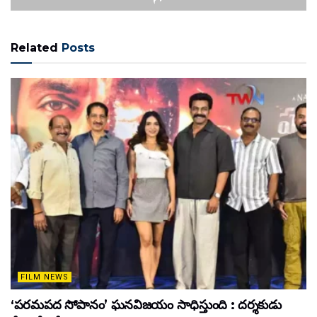
Related
Posts
FILM NEWS
‘పరమపద సోపానం’ ఘనవిజయం సాధిస్తుంది : దర్శకుడు