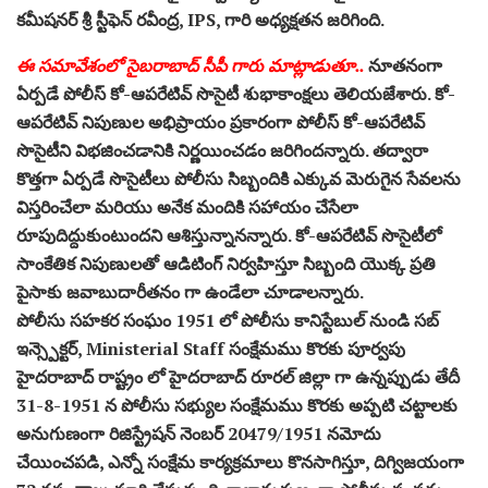
కమీషనర్ శ్రీ స్టీఫెన్ రవీంద్ర, IPS, గారి అధ్యక్షతన జరిగింది.
ఈ సమావేశంలో సైబరాబాద్ సీపీ గారు మాట్లాడుతూ..
నూతనంగా
ఏర్పడే పోలీస్ కో-ఆపరేటివ్ సొసైటీ శుభాకాంక్షలు తెలియజేశారు. కో-
ఆపరేటివ్ నిపుణుల అభిప్రాయం ప్రకారంగా పోలీస్ కో-ఆపరేటివ్
సొసైటీని విభజించడానికి నిర్ణయించడం జరిగిందన్నారు. తద్వారా
కొత్తగా ఏర్పడే సొసైటీలు పోలీసు సిబ్బందికి ఎక్కువ మెరుగైన సేవలను
విస్తరించేలా మరియు అనేక మందికి సహాయం చేసేలా
రూపుదిద్దుకుంటుందని ఆశిస్తున్నానన్నారు. కో-ఆపరేటివ్ సొసైటీలో
సాంకేతిక నిపుణులతో ఆడిటింగ్ నిర్వహిస్తూ సిబ్బంది యొక్క ప్రతి
పైసాకు జవాబుదారీతనం గా ఉండేలా చూడాలన్నారు.
పోలీసు సహకర సంఘం 1951 లో పోలీసు కానిస్టేబుల్ నుండి సబ్
ఇన్స్పెక్టర్, Ministerial Staff సంక్షేమము కొరకు పూర్వపు
హైదరాబాద్ రాష్ట్రం లో హైదరాబాద్ రూరల్ జిల్లా గా ఉన్నప్పుడు తేదీ
31-8-1951 న పోలీసు సభ్యుల సంక్షేమము కొరకు అప్పటి చట్టాలకు
అనుగుణంగా రిజిస్ట్రేషన్ నెంబర్ 20479/1951 నమోదు
చేయించపడి, ఎన్నో సంక్షేమ కార్యక్రమాలు కొనసాగిస్తూ, దిగ్విజయంగా