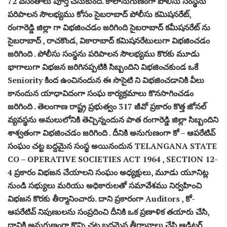
72 వసంతాలు పూర్తి చేసుకుంది. కాలానుగుణంగా పోలీసు సంస్థను
పరిపాలన సౌలభ్యము కోసం సైబరాబాద్ పోలీసు కమిషనరేట్,
రంగారెడ్డి జిల్లా గా విభజించడం జరిగింది సైబరాబాద్ కమీషనరేట్ ను
సైబరాబాద్ , రాచకొండ, వికారాబాద్ కమిషనరేటులుగా విభజించడం
జరిగింది . పోలీసు సంస్థను పరిపాలన సౌలభ్యము కొరకు మూడు
భాగాలుగా విభజన జరిగినప్పటికి సిబ్బందిని విభజించకుండ ఒకే
Seniority కింద ఉంచినందున ఈ సొసైటి ని విభజించడానికి వీలు
కానందున యాధావిదంగా సంఘ కార్యక్రమాలు కొనసాగించడం
జరిగింది . తెలంగాణ రాష్ట్ర ప్రభుత్వం 317 జీవో ప్రకారం కొత్త జోనల్
వ్యవస్థను అమలులోనికి తెచ్చిన్నందున పాత రంగారెడ్డి జిల్లా సిబ్బందిని
శాశ్వతంగా విభజించడం జరిగింది . దీనికి అనుగుణంగా కో – ఆపరేటివ్
సంఘం చట్ట బద్దమైన సంస్థ అయినందున TELANGANA STATE
CO – OPERATIVE SOCIETIES ACT 1964 , SECTION 12-
4 ప్రకారం విభజన చేయాలని సంఘం అధ్యక్షులు, మూడు యూనిట్ల
నుండి సభ్యులు మరియు అధికారులతో సమావేశము నిర్వహించి
విభజన కొరకు తీర్మానించారు. దాని ప్రకారంగా Auditors , కో-
ఆపరేటివ్ నిపుణులను సంప్రదించి దీనికి ఒక ప్రణాళిక తయారు చేసి,
దానికి అనుగుణంగా కొన్ని చట్ట బద్ధమైన తీర్మానాలు చేసి ఆడిటర్