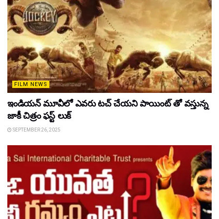
FILM NEWS
ఇండియన్ మూవీలో ఎవరు టచ్ చేయని పాయింట్ తో వస్తున్న
జాకీ చిత్రం ఫస్ట్ లుక్
SEPTEMBER 26, 2025