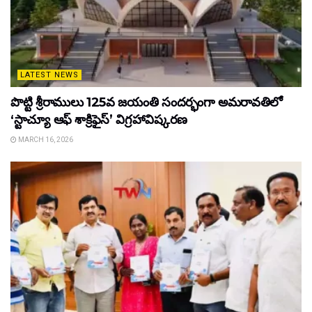
LATEST NEWS
పొట్టి శ్రీరాములు 125వ జయంతి సందర్భంగా అమరావతిలో
‘స్టాచ్యూ ఆఫ్ శాక్రిఫైస్’ విగ్రహావిష్కరణ
MARCH 16, 2026