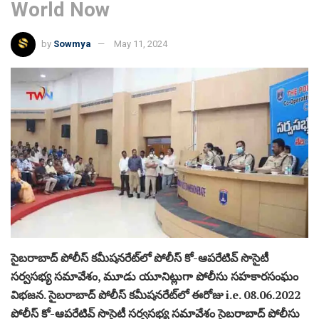
World Now
by
Sowmya
May 11, 2024
సైబరాబాద్ పోలీస్ కమీషనరేట్‌లో పోలీస్ కో-ఆపరేటివ్ సొసైటీ
సర్వసభ్య సమావేశం, మూడు యూనిట్లుగా పోలీసు సహకారసంఘం
విభజన. సైబరాబాద్‌ పోలీస్ కమీషనరేట్‌లో ఈరోజు i.e. 08.06.2022
పోలీస్ కో-ఆపరేటివ్ సొసైటీ సర్వసభ్య సమావేశం సైబరాబాద్ పోలీసు