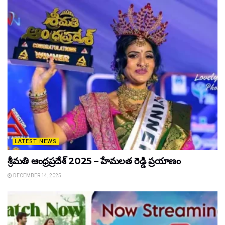
LATEST NEWS
శ్రీమతి ఆంధ్రప్రదేశ్ 2025 – హేమలత రెడ్డి ప్రయాణం
DECEMBER 14, 2025