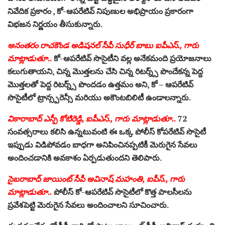
నివేదిక ప్రకారం , కో-ఆపరేటివ్ నిపుణుల అభిప్రాయం ప్రకారంగా
విభజన నిర్ణయం తీసుకున్నారు.
అనంతరం రాచకొండ అడిషనల్ సీపీ సుధీర్ బాబు ఐపీఎస్., గారు
మాట్లాడుతూ..
కో-ఆపరేటివ్ సొసైటీని వల్ల అనేకమంది ప్రయోజనాలు
కలుగుతాయని, చిన్న మొత్తలను చేసి చిన్న రిటర్న్స్ పొందేకన్న పెద్ద
మొత్తలతో పెద్ద రిటర్న్స్ పొందడం ఉత్తమం అని, కో – ఆపరేటివ్
సొసైటీలో ట్రాన్స్పరెన్సీ మరియు అకౌంటబిలిటీ ఉండాలన్నారు.
వికారాబాద్ ఎస్పీ కోటిరెడ్డి, ఐపీఎస్., గారు మాట్లాడుతూ..
72
సంవత్సరాలు కలిసి ఉన్నటువంటి ఈ ఒక్క పోలీస్ కోపరేటివ్ సొసైటీ
ఇప్పుడు విడిపోవడం బాధగా అనిపించినప్పటికీ మెరుగైన సేవలు
అందించడానికి అవకాశం ఏర్పడుతుందని తెలిపారు.
సైబరాబాద్ జాయింట్ సీపీ అవినాష్ మహంతి, ఐపీస్., గారు
మాట్లాడుతూ..
పోలీస్ కో-ఆపరేటివ్ సొసైటీలో కొత్త పాలసీలను
ప్రవేశపెట్టి మెరుగైన సేవలు అందించాలని సూచించారు.