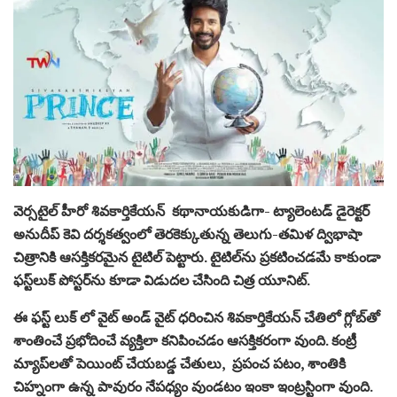
వెర్సటైల్ హీరో శివకార్తికేయన్ కథానాయకుడిగా- ట్యాలెంటడ్ డైరెక్టర్
అనుదీప్ కెవి దర్శకత్వంలో తెరకెక్కుతున్న తెలుగు-తమిళ ద్విభాషా
చిత్రానికి ఆసక్తికరమైన టైటిల్ పెట్టారు. టైటిల్‌ను ప్రకటించడమే కాకుండా
ఫస్ట్‌లుక్ పోస్టర్‌ను కూడా విడుదల చేసింది చిత్ర యూనిట్.
ఈ ఫస్ట్ లుక్ లో వైట్ అండ్ వైట్ ధరించిన శివకార్తికేయన్ చేతిలో గ్లోబ్‌తో
శాంతించే ప్రభోదించే వ్యక్తిలా కనిపించడం ఆసక్తికరంగా వుంది. కంట్రీ
మ్యాప్‌లతో పెయింట్ చేయబడ్డ చేతులు, ప్రపంచ పటం, శాంతికి
చిహ్నంగా ఉన్న పావురం నేపధ్యం వుండటం ఇంకా ఇంట్రస్టింగా వుంది.