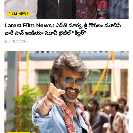
FILM NEWS
Latest Film News : ఎస్‌జె సూర్య, శ్రీ గొకులం మూవీస్‌
భారీ పాన్‌ ఇండియా మూవీ టైటిల్ “కిల్లర్”
JUNE 27, 2025