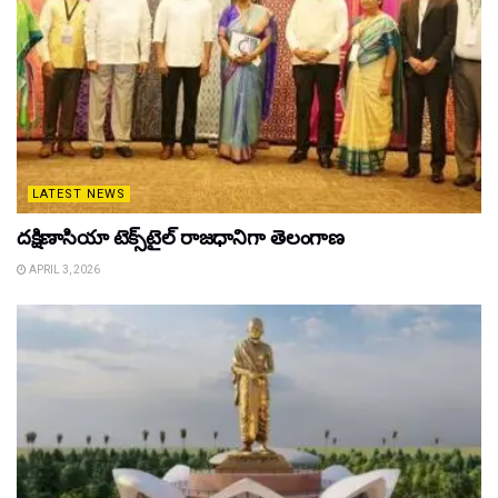
LATEST NEWS
దక్షిణాసియా టెక్స్‌టైల్ రాజధానిగా తెలంగాణ
APRIL 3, 2026