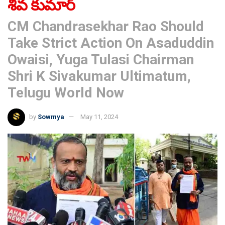
శివ కుమార్
CM Chandrasekhar Rao Should
Take Strict Action On Asaduddin
Owaisi, Yuga Tulasi Chairman
Shri K Sivakumar Ultimatum,
Telugu World Now
by
Sowmya
May 11, 2024