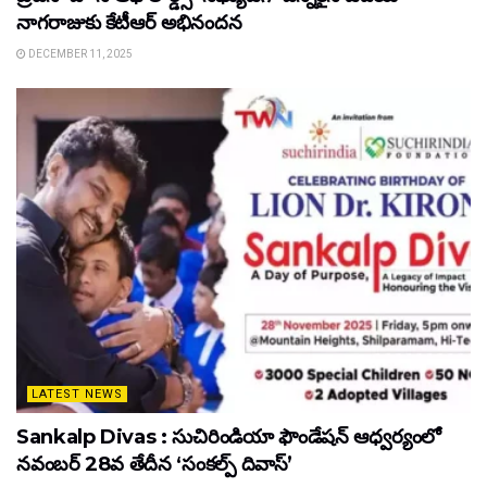
నాగరాజుకు కేటీఆర్ అభినందన
DECEMBER 11, 2025
LATEST NEWS
Sankalp Divas : సుచిరిండియా ఫౌండేషన్ ఆధ్వర్యంలో
నవంబర్ 28వ తేదీన ‘సంకల్ప్ దివాస్’