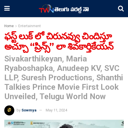
Home
Entertainment
ఫస్ట్ లుక్ లో చిరునవ్వు చిందిస్తూ
అచ్చూ “ప్రిన్స్” లా శివకార్తికేయన్
Sivakarthikeyan, Maria
Ryaboshapka, Anudeep KV, SVC
LLP, Suresh Productions, Shanthi
Talkies Prince Movie First Look
Unveiled, Telugu World Now
by
Sowmya
May 11, 2024