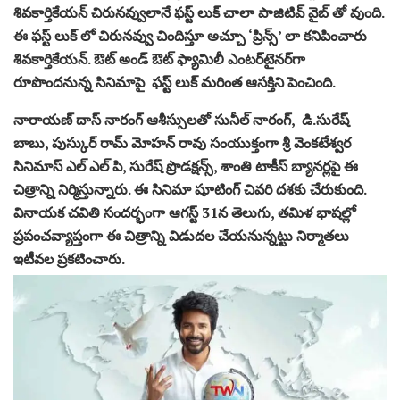
శివకార్తికేయన్ చిరునవ్వులానే ఫస్ట్ లుక్ చాలా పాజిటివ్ వైబ్ తో వుంది.
ఈ ఫస్ట్ లుక్ లో చిరునవ్వు చిందిస్తూ అచ్చూ ‘ప్రిన్స్’ లా కనిపించారు
శివకార్తికేయన్. ఔట్ అండ్ ఔట్ ఫ్యామిలీ ఎంటర్‌టైనర్‌గా
రూపొందనున్న సినిమాపై ఫస్ట్ లుక్ మరింత ఆసక్తిని పెంచింది.
నారాయణ్ దాస్ నారంగ్ ఆశీస్సులతో సునీల్ నారంగ్, డి.సురేష్
బాబు, పుస్కుర్ రామ్ మోహన్ రావు సంయుక్తంగా శ్రీ వెంకటేశ్వర
సినిమాస్ ఎల్ ఎల్ పి, సురేష్ ప్రొడక్షన్స్, శాంతి టాకీస్ బ్యానర్లపై ఈ
చిత్రాన్ని నిర్మిస్తున్నారు. ఈ సినిమా షూటింగ్ చివరి దశకు చేరుకుంది.
వినాయక చవితి సందర్భంగా ఆగస్ట్ 31న తెలుగు, తమిళ భాషల్లో
ప్రపంచవ్యాప్తంగా ఈ చిత్రాన్ని విడుదల చేయనున్నట్టు నిర్మాతలు
ఇటీవల ప్రకటించారు.