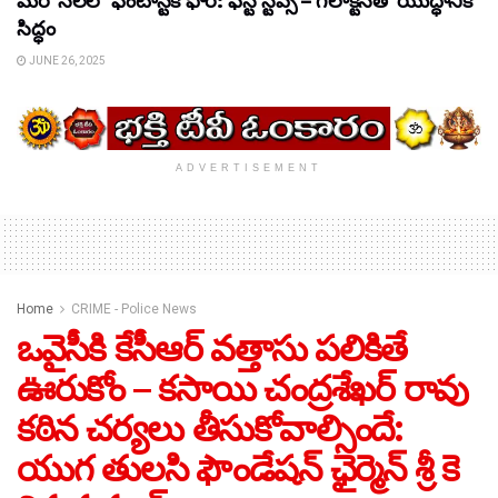
మరో నెలలో ఫెంటాస్టిక్ ఫోర్: ఫస్ట్ స్టెప్స్ – గెలాక్టస్‌తో యుద్ధానికి
సిద్ధం
JUNE 26, 2025
ADVERTISEMENT
Home
CRIME - Police News
ఒవైసీకి కేసీఆర్ వత్తాసు పలికితే
ఊరుకోం – కసాయి చంద్రశేఖర్ రావు
కఠిన చర్యలు తీసుకోవాల్సిందే:
యుగ తులసి ఫౌండేషన్ ఛైర్మెన్ శ్రీ కె