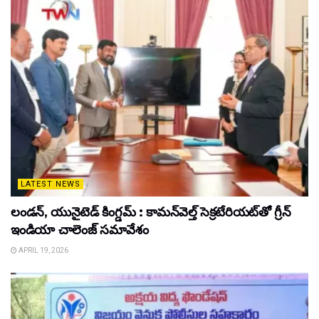
LATEST NEWS
లండన్, యునైటెడ్ కింగ్డమ్ : కామన్‌వెల్త్ సెక్రటేరియట్‌తో గ్రీన్
ఇండియా చాలెంజ్ సమావేశం
APRIL 19, 2026