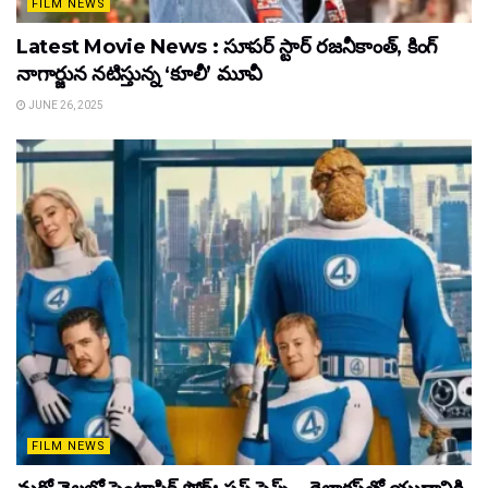
FILM NEWS
Latest Movie News : సూపర్ స్టార్ రజనీకాంత్, కింగ్
నాగార్జున నటిస్తున్న ‘కూలీ’ మూవీ
JUNE 26, 2025
FILM NEWS