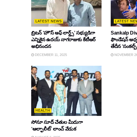
LATEST NEWS
LATEST NE
బ్రిటన్ ‘హౌస్ ఆఫ్ లార్డ్స్’ సభ్యుడిగా
Sankalp Div
ఎన్నికైన ఉదయ్ నాగరాజుకు కేటీఆర్
ఫౌండేషన్ ఆధ
అభినందన
తేదీన ‘సంకల్ప్
DECEMBER 11, 2025
NOVEMBER 26
HEALTH
సోనూ సూద్ చేతుల మీదుగా
‘ఆల్ఫాలీట్’ లాంచ్ వేడుక