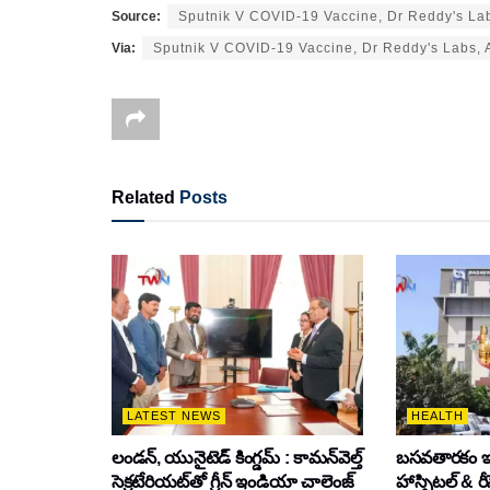
Source:
Sputnik V COVID-19 Vaccine, Dr Reddy's Lab
Via:
Sputnik V COVID-19 Vaccine, Dr Reddy's Labs, 
Related
Posts
LATEST NEWS
HEALTH
లండన్, యునైటెడ్ కింగ్డమ్ : కామన్‌వెల్త్
బసవతారకం ఇండ
సెక్రటేరియట్‌తో గ్రీన్ ఇండియా చాలెంజ్
హాస్పిటల్ & రీస