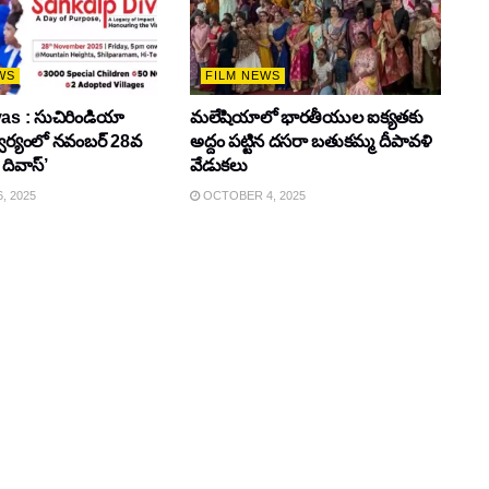
WS
FILM NEWS
as : సుచిరిండియా
మలేషియాలో భారతీయుల ఐక్యతకు
్వర్యంలో నవంబర్ 28వ
అద్దం పట్టిన దసరా బతుకమ్మ దీపావళి
 దివాస్’
వేడుకలు
, 2025
OCTOBER 4, 2025