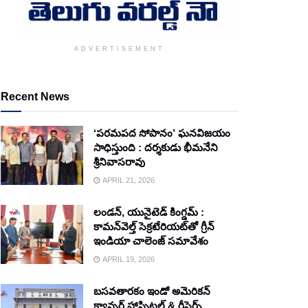
ADVERTISEMENT
Recent News
‘పరమపద సోపానం’ ఘనవిజయం
సాధిస్తుంది : దర్శకుడు భీమనేని
శ్రీనివాసరావు
APRIL 21, 2026
లండన్, యునైటెడ్ కింగ్డమ్ :
కామన్‌వెల్త్ సెక్రటేరియట్‌తో గ్రీన్
ఇండియా చాలెంజ్ సమావేశం
APRIL 19, 2026
బసవతారకం ఇండో అమెరికన్
క్యాన్సర్ హాస్పిటల్ & రీసెర్చ్