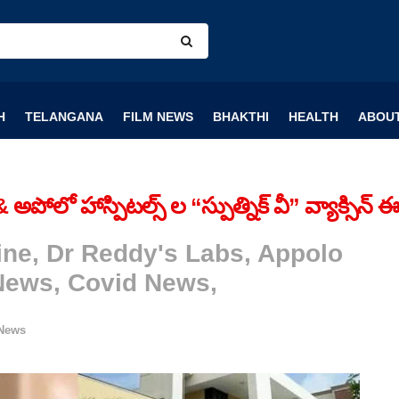
H
TELANGANA
FILM NEWS
BHAKTHI
HEALTH
ABOUT
& అపోలో హాస్పిటల్స్‌ ల “స్పుత్నిక్‌ వీ” వ్యాక్సిన్
ne, Dr Reddy's Labs, Appolo
 News, Covid News,
 News