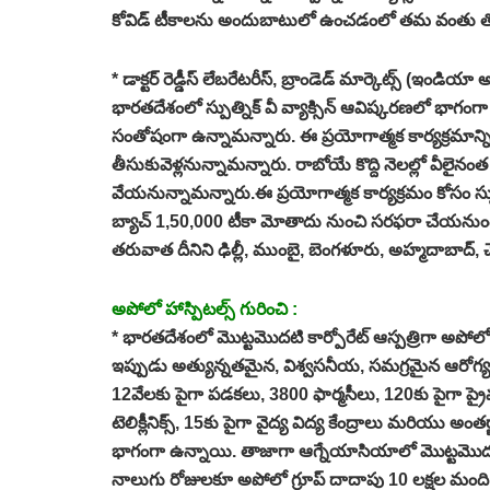
కోవిడ్‌ టీకాలను అందుబాటులో ఉంచడంలో తమ వంతు త
* డాక్టర్‌ రెడ్డీస్‌ లేబరేటరీస్‌, బ్రాండెడ్‌ మార్కెట్స్‌ (ఇ
భారతదేశంలో స్పుత్నిక్‌ వీ వ్యాక్సిన్‌ ఆవిష్కరణలో భాగం
సంతోషంగా ఉన్నామన్నారు. ఈ ప్రయోగాత్మక కార్యక్రమా
తీసుకువెళ్లనున్నామన్నారు. రాబోయే కొద్ది నెలల్లో వీ
వేయనున్నామన్నారు.ఈ ప్రయోగాత్మక కార్యక్రమం కోసం స్పుత్న
బ్యాచ్‌ 1,50,000 టీకా మోతాదు నుంచి సరఫరా చేయనుంది
తరువాత దీనిని ఢిల్లీ, ముంబై, బెంగళూరు, అహ్మదాబాద్‌, 
అపోలో హాస్పిటల్స్‌ గురించి :
*
భారతదేశంలో మొట్టమొదటి కార్పోరేట్‌ ఆస్పత్రిగా అపోలో హాస్ప
ఇప్పుడు అత్యున్నతమైన, విశ్వసనీయ, సమగ్రమైన ఆరోగ్య సంరక్
12వేలకు పైగా పడకలు, 3800 ఫార్మసీలు, 120కు పైగా ప్రైమరీ క
టెలిక్లీనిక్స్‌, 15కు పైగా వైద్య విద్య కేంద్రాలు మరియు అంతర్జ
భాగంగా ఉన్నాయి. తాజాగా ఆగ్నేయాసియాలో మొట్టమొదటి ప్రోట
నాలుగు రోజులకూ అపోలో గ్రూప్‌ దాదాపు 10 లక్షల మంది జీవ