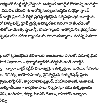
్యంతో సంస్థ కృషి చేస్తుంది. అత్యంత అరుదైన గౌరవాన్ని అందిస్తూ
విడుదల చేసింది. ఓ ఆరోగ్య సంరక్షణ సంస్థను గుర్తిస్తూ స్టాంప్‌
్టర్‌ ప్రతాప్‌ సీ రెడ్డికి ప్రతిష్టాత్మకమైన పద్మవిభూషణ్‌ అవార్డును
ాస్పిటల్స్‌ గ్రూప్‌ వైద్య ఆవిష్కరణల పరంగా రాణించడంతో
తికతలో నాయకత్వ స్థానాన్నీ కొనసాగిస్తుంది. అత్యాధునిక వైద్య సేవల
ఆస్పత్రులలో ఒకటిగా ర్యాంకులను పొందుతున్నాయి. మరిన్ని వివరాల
ఔషద సంస్థ. ఆరోగ్యవంతమైన జీవితాలకు అందుబాటు ధరలలో, వినూత్నమైన
ిభాగాలు – ఫార్మాస్యూటికల్‌ సర్వీసెస్‌ అండ్‌ యాక్టివ్‌
రొడక్ట్స్‌ – ద్వారా డాక్టర్‌ రెడ్డీస్‌ వినూత్నమైన ఉత్పత్తులు మరియు సేవలను
, జెనిరిక్స్‌, బయోసిమిలర్స్‌, వైవిధ్యమైన ఫార్ములేషన్స్‌ సైతం
్రోఇంటోస్టినల్‌ , కార్డియోవాస్క్యులర్‌, డయాబెటాలజీ, ఆంకాలజీ,
్డీస్‌ అంతర్జాతీయంగా కార్యకలాపాలు నిర్వహిస్తూ తమ ఉత్పత్తులను
లో యుఎస్‌ఏ, ఇండియా, రష్యా, సీఐఎస్‌ దేశాలు, యూరోప్‌ ఉన్నాయి.
్చు.