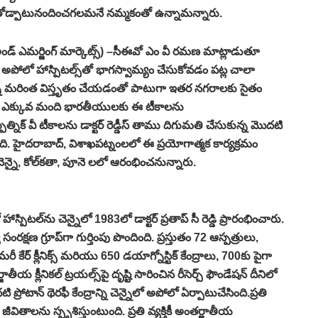
ోడ్పాటునందించగలమనే నమ్మకంతో ఉన్నామన్నారు.
ండియా అండ్‌ ఎమర్జింగ్‌ మార్కెట్స్‌) –సీఈవో ఎం వీ రమణ మాట్లాడుతూ
గా అపోలో హాస్పిటల్స్‌తో భాగస్వామ్యం చేసుకోవడం పట్ల చాలా
న్ని మరింత విస్తృతం చేయడంతో పాటుగా ఇతర నగరాలకు సైతం
లైనంత ఎక్కువ మంది భారతీయులకు ఈ టీకాలను
ిక్‌ వీ టీకాలను డాక్టర్‌ రెడ్డీస్‌ తాము దిగుమతి చేసుకున్న మొదటి
. హైదరాబాద్‌, విశాఖపట్నంలలో ఈ ప్రయోగాత్మక కార్యక్రమం
చెన్నై, కోల్‌కతా, పూనె లలో ఆరంభించనున్నారు.
ిటల్‌ను చెన్నైలో 1983లో డాక్టర్‌ ప్రతాప్‌ సీ రెడ్డి ప్రారంభించారు.
షణ గ్రూప్‌గా గుర్తింపు పొందింది. ప్రస్తుతం 72 ఆస్పత్రులు,
ేర్‌ క్లీనిక్స్‌ మరియు 650 డయాగ్నోస్టిక్‌ కేంద్రాలు, 700కు పైగా
ాతీయ క్లీనికల్‌ ట్రయల్స్‌పై దృష్టి సారించిన రీసెర్చ్‌ ఫౌండేషన్‌ దీనిలో
ాన్‌ థెరఫీ కేంద్రాన్ని చెన్నైలో అపోలో ఏర్పాటుచేసింది.ప్రతి
ితాలను స్పృశిస్తుంటుంది. ప్రతి వ్యక్తికీ అంతర్జాతీయ