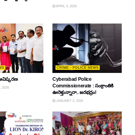
APRIL 3, 2026
WS
CRIME - POLICE NEWS
ఆవిష్కరణ
Cyberabad Police
Commissionerate : సంక్రాంతికి
 2026
ఊరెళ్తున్నారా.. జరభద్రం!
JANUARY 3, 2026