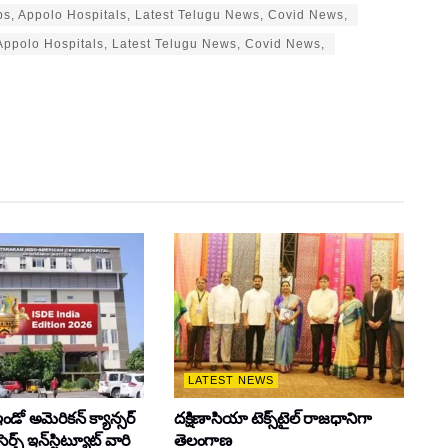
s, Appolo Hospitals, Latest Telugu News, Covid News,
Appolo Hospitals, Latest Telugu News, Covid News,
LATEST NEWS
ో అమెరికన్ క్యాన్సర్
దక్షిణాసియా టెక్స్‌టైల్ రాజధానిగా
ెర్చ్ ఇన్‌స్టిట్యూట్ వారి
తెలంగాణ