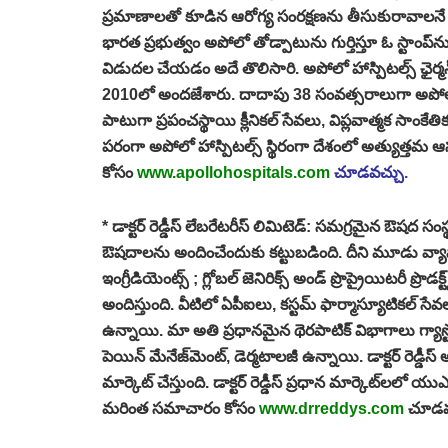
ప్రమాణాలతో కూడిన ఆరోగ్య సంరక్షణను తీసుకురావాలనే లక్ష
భారత ప్రభుత్వం అపోలో తోడ్పాటును గుర్తిస్తూ ఓ స్టాంప్‌ను 
విడుదల చేయడం అదే తొలిసారి. అపోలో హాస్పిటల్స్‌ ఛైర్మన్‌ డాక
2010లో అందజేశారు. దాదాపు 38 సంవత్సరాలుగా అపోలో హ
పాటుగా ప్రపంచస్థాయి క్లీనికల్‌ సేవలు, విప్లవాత్మక సాంకే
పరంగా అపోలో హాస్పిటల్స్‌ స్థిరంగా దేశంలో అత్యుత్తమ 
కోసం
www.apollohospitals.com
చూడవచ్చు
.
*
డాక్టర్‌ రెడ్డీస్‌ లేబరేటరీస్‌ లిమిటెడ్‌: సమగ్రమైన 
ఔషదాలను అందించేందుకు కట్టుబడింది. దీని మూడు వ్యాపార వ
ఇంగ్రీడియెంట్స్‌ ; గ్లోబల్‌ జెనిరిక్స్‌ అండ్‌ ప్రొప్రైయిటరీ ప్
అందిస్తుంది. వీటిలో ఏపీఐలు, కస్టమ్‌ ఫార్మాస్యూటికల్‌ సేవలు
ఉన్నాయి. మా అతి ప్రధానమైన థెరపాటిక్‌ విభాగాలు గ్యాస్ట
పెయిన్‌ మేనేజ్‌మెంట్‌, డెర్మటాలజీ ఉన్నాయి. డాక్టర్‌ రెడ
మార్కెట్‌ చేస్తుంది. డాక్టర్‌ రెడ్డీస్‌ ప్రధాన మార్కెట్‌ల
మరింత సమాచారం కోసం
www.drreddys.com
చూడవచ