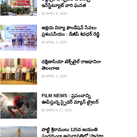
ఇన్‌స్టిట్యూట్ వారి ఘనత
APRIL 8, 2026
అక్షయ విద్యా ఫౌండేషన్ సేవలు
ప్రశంసనీయం : డీజీపీ శివధర్ రెడ్డి
APRIL 4, 2026
దక్షిణాసియా టెక్స్‌టైల్ రాజధానిగా
తెలంగాణ
APRIL 3, 2026
FILM NEWS : ప్రపంచాన్ని
ఊపేస్తున్న స్పైడర్ మ్యాన్ ట్రైలర్
MARCH 27, 2026
పొట్టి శ్రీరాములు 125వ జయంతి
సందర్భంగా అమరావతిలో ‘స్టాచ్యూ