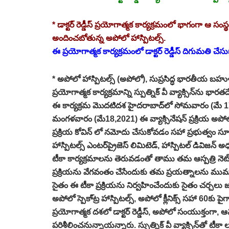
*
డాక్టర్‌ రెడ్డీస్‌ ప్రయోగాత్మక కార్యక్రమంలో భాగంగా ఆ సంస్థ
అందించబోతున్న అపోలో హాస్పిటల్స్‌.
ఈ ప్రయోగాత్మక కార్యక్రమంలో డాక్టర్‌ రెడ్డీస్‌ దిగుమతి చ
*
అపోలో హాస్పిటల్స్‌ (అపోలో), సుప్రసిద్ధ భారతీయ బహుళ జాతి ఔష
ప్రయోగాత్మక కార్యక్రమాన్ని స్పుత్నిక్‌ వీ వ్యాక్సిన్‌ను
ఈ కార్యక్రమ మొదటిదశ హైదరాబాద్‌లో సోమవారం (మే 17,2
మంగళవారం (మే18,2021) ఈ వ్యాక్సినేషన్‌ ప్రక్రియ అపో
ప్రక్రియ కోవిన్‌ లో నమోదు చేసుకోవడం సహా ప్రభుత్వం స
హాస్పిటల్స్‌ ఎంటర్‌ప్రైజెస్‌ లిమిటెడ్‌, హాస్పిటల్‌ డివిజన్‌ 
టీకా కార్యక్రమాలను తెరువడంతో తాము తమ ఆస్పత్రి నెట్‌వర్క
ప్రక్రియను వేగవంతం చేసేందుకు తమ ప్రయత్నాలను ముమ్మరం
సైతం ఈ టీకా ప్రక్రియను నిర్వహించేందుకు సైతం చర్చలు జర
అపోలో స్పెకా్ట్ర హాస్పిటల్స్‌, అపోలో క్లీనిక్స్‌ సహా 60కు ప
ప్రయోగాత్మక దశలో డాక్టర్‌ రెడ్డీస్‌, అపోలో సంయుక్తంగా
పరిశీలించనున్నాయన్నారు. స్పుత్నిక్‌ వీ వ్యాక్సిన్‌