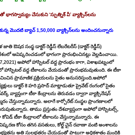
తో భాగస్వామ్యం చేసుకుని ‘స్పుత్నిక్‌ వీ’ వ్యాక్సిన్‌లను
ేసుకున్న మొదటి బ్యాచ్‌ 1,50,000 వ్యాక్సిన్‌లను అందించనున్నారు
ద సంస్థ డాక్టర్‌ రెడ్డీస్‌ లేబరేటరీస్‌ (డాక్టర్‌ రెడ్డీస్‌)
 భారతదేశంలో ఆవిష్కరించడంలో భాగంగా ప్రారంభించినట్లు వెల్లడించాయి.
021) అపోలో హాస్పిటల్‌ వద్ద ప్రారంభం కాగా, విశాఖపట్నంలో
లో హాస్పిటల్‌ వద్ద టీకాలను వేయడంతో ప్రారంభమవుతుంది. ఈ టీకా
ూచించిన ప్రామాణిక ప్రక్రియలను సైతం అనుసరిస్తుంది.అపోలో
అధ్యక్షులు డాక్టర్‌ కె హరి ప్రసాద్‌ మాట్లాడుతూ ప్రైవేట్‌ రంగంలో సైతం
్‌ వ్యాప్తంగా టీకా కేంద్రాలను తెరువడం ద్వారా వ్యాక్సినేషన్‌
 చేస్తున్నామన్నారు. అలాగే కార్పోరేట్‌ సంస్థల ప్రాంగణాలలో
ుపుతున్నారు. తాము ప్రస్తుతం దేశవ్యాప్తంగా అపోలో హాస్పిటల్స్‌,
ైగా కోవిడ్‌ టీకా కేంద్రాలలో టీకాలను వేస్తున్నామన్నారు. ఈ
, ఆవిష్కరణ కోసం తగిన వసతులు, కోల్డ్‌ చైన్‌ రవాణా వంటి అంశాలను
తో టీకా లభ్యతను అతి సులభతరం చేయడంతో పాటుగా అధికశాతం మందికి