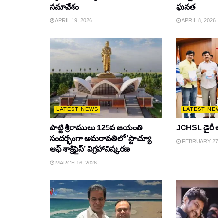
సమావేశం
ఘనత
APRIL 19, 2026
APRIL 8, 2026
LATEST NEWS
LATEST NE
పొట్టి శ్రీరాములు 125వ జయంతి
JCHSL డైరీ 
సందర్భంగా అమరావతిలో ‘స్టాచ్యూ
FEBRUARY 27,
ఆఫ్ శాక్రిఫైస్’ విగ్రహావిష్కరణ
MARCH 16, 2026