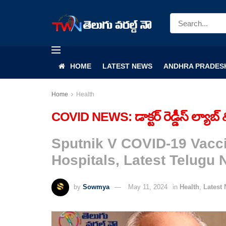
HOME
LATEST NEWS
ANDHRA PRADES
Home
Health
COVID NEWS: డాక్టర్‌ రెడ్డీస్‌ ల్యాబ్ 
Sputnik V COVID-19 Vacci
Hospitals, Latest Telugu
by
Sowmya
May 11, 2024
in
Health
,
Latest