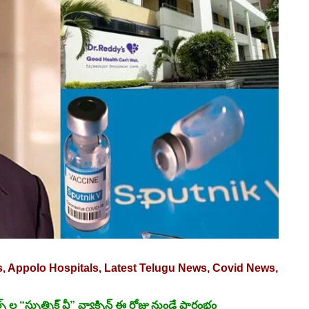
, Appolo Hospitals, Latest Telugu News, Covid News,
 ల “స్పుత్నిక్‌ వీ” వ్యాక్సిన్‌ ఈ రోజు నుండే ప్రారంభం