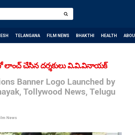
DESH
TELANGANA
FILM NEWS
BHAKTHI
HEALTH
ABOU
లోగో లాంచ్ చేసిన దర్శకులు వి.వి.వినాయక్
ions Banner Logo Launched by
inayak, Tollywood News, Telugu
ilm News