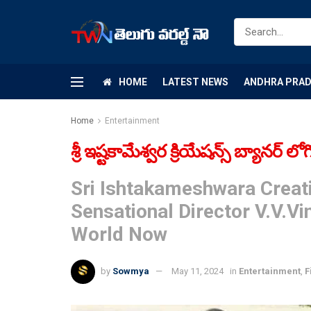
HOME
LATEST NEWS
ANDHRA PRA
Home
Entertainment
శ్రీ ఇష్టకామేశ్వర క్రియేషన్స్ బ్యానర్ 
Sri Ishtakameshwara Creat
Sensational Director V.V.V
World Now
by
Sowmya
May 11, 2024
in
Entertainment
,
F