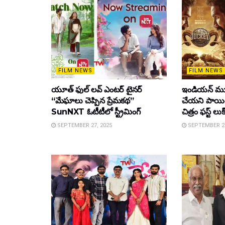
FILM NEWS
FILM NEWS
యూత్ ఫుల్ లవ్ ఎంటర్ టైనర్
ఇండియన్ మూ
“మేఘాలు చెప్పిన ప్రేమకథ”
చేయని పాయింట
SunNXT ఓటీటీలో స్ట్రీమింగ్
చిత్రం ఫస్ట్ లుక
SEPTEMBER 27, 2025
SEPTEMBER 26