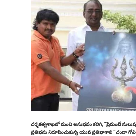
దర్శకత్వశాఖలో మంచి అనుభవం కలిగి, “ప్రేమంటే సులువు
ప్రతిభను నిరూపించుకున్న యువ ప్రతిభాశాలి “చందా గోవిం