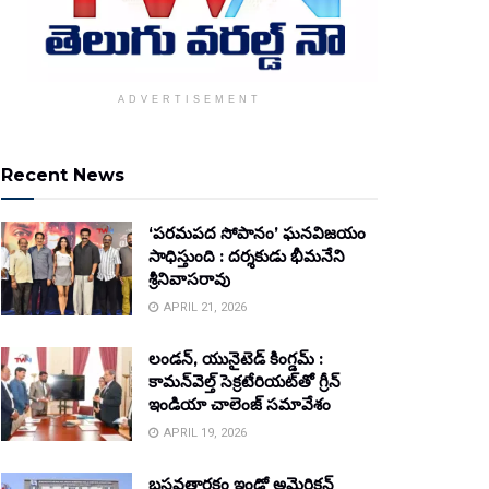
ADVERTISEMENT
Recent News
‘పరమపద సోపానం’ ఘనవిజయం
సాధిస్తుంది : దర్శకుడు భీమనేని
శ్రీనివాసరావు
APRIL 21, 2026
లండన్, యునైటెడ్ కింగ్డమ్ :
కామన్‌వెల్త్ సెక్రటేరియట్‌తో గ్రీన్
ఇండియా చాలెంజ్ సమావేశం
APRIL 19, 2026
బసవతారకం ఇండో అమెరికన్