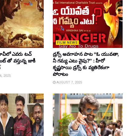
FILM NEWS
వీలో ఎవరు టచ్
డ్రగ్స్ అవగాహన పాట “ఓ యువతా,
్ తో వస్తున్న జాకీ
నీ గమ్య ఎటు వైపు?” : హీరో
్
కృష్ణసాయి డ్రగ్స్ కు వ్యతిరేకంగా
పోరాటం
, 2025
AUGUST 7, 2025