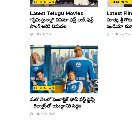
FILM NEWS
FILM NEWS
Latest Telugu Movies :
Latest Film
“ప్రేమిస్తున్నా” సినిమా ఫస్ట్ లుక్, ఫస్ట్
సూర్య, శ్రీ గొ
సాంగ్ అరెరె విడుదల
ఇండియా మూవీ ట
JULY 1, 2025
JUNE 27, 2025
FILM NEWS
మరో నెలలో ఫెంటాస్టిక్ ఫోర్: ఫస్ట్ స్టెప్స్
– గెలాక్టస్‌తో యుద్ధానికి సిద్ధం
JUNE 26, 2025