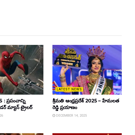
LATEST NEWS
 ప్రపంచాన్ని
శ్రీమతి ఆంధ్రప్రదేశ్ 2025 – హేమలత
ైడర్ మ్యాన్ ట్రైలర్
రెడ్డి ప్రయాణం
26
DECEMBER 14, 2025