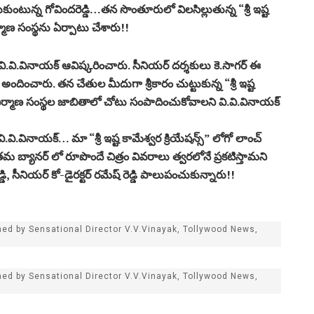
ుకుంటున్న గోవిందరెడ్డి…తన సొంతూరులో విలసిల్లుతున్న “శ్రీ ఇష్ట
ిర్మాణ సంస్థను ఏర్పాటు చేశారు!!
ు వి.వి.వినాయక్ ఆవిష్కరించారు. సీనియర్ దర్శకులు కె.సాగర్ ఈ
 అందించారు. తన చేతుల మీదుగా శ్రీకారం చుట్టుకున్న “శ్రీ ఇష్ట
 నిర్మాణ సంస్థల జాబితాలో చోటు సంపాదించుకోవాలని వి.వి.వినాయక్
ి.వి.వినాయక్… మా “శ్రీ ఇష్ట కామేశ్వర క్రియేషన్స్” లోగో లాంచ్
 బ్యానర్ లో రూపొందే చిత్రం వివరాలు త్వరలోనే ప్రకటిస్తామని
డి, సీనియర్ కో-డైరక్టర్ రమేష్ రెడ్డి పాలుపంచుకున్నారు!!
d by Sensational Director V.V.Vinayak, Tollywood News,
d by Sensational Director V.V.Vinayak, Tollywood News,