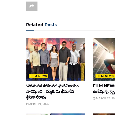
Related
Posts
FILM NEWS
FILM NEWS
‘పరమపద సోపానం’ ఘనవిజయం
FILM NEWS :
సాధిస్తుంది : దర్శకుడు భీమనేని
ఊపేస్తున్న స్ప
శ్రీనివాసరావు
MARCH 27, 20
APRIL 21, 2026