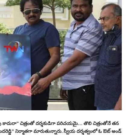
 కాదురా” చిత్రంతో దర్శకుడిగా పరిచయమై… తొలి చిత్రంతోనే తన
దరెడ్డి” నిర్మాతగా మారుతున్నారు. స్వీయ దర్శత్వంలో ఓ ఔట్ అండ్