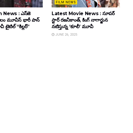
FILM NEWS
 News : ఎస్‌జె
Latest Movie News : సూపర్
కులం మూవీస్‌ భారీ పాన్‌
స్టార్ రజనీకాంత్, కింగ్ నాగార్జున
ైటిల్ “కిల్లర్”
నటిస్తున్న ‘కూలీ’ మూవీ
JUNE 26, 2025