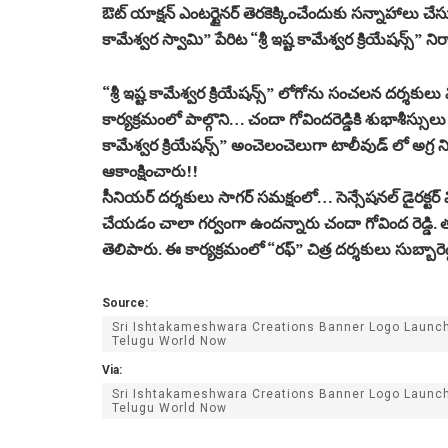
ఔట్ యాక్షన్ ఎంటర్టైనర్ తెరకెక్కించేందుకు సన్నాహాలు చేస
కామేశ్వర స్వామి” పేరిట “శ్రీ ఇష్ట కామేశ్వర క్రియేషన్స్” న
“శ్రీ ఇష్ట కామేశ్వర క్రియేషన్స్” లోగోను సంచలన దర్శకుల
కార్యక్రమంలో పాల్గొని… చందా గోవిందరెడ్డికి శుభాశీస్సులు
కామేశ్వర క్రియేషన్స్” అంచెలంచెలుగా టాలీవుడ్ లో అగ్ర
ఆకాంక్షించారు!!
సీనియర్ దర్శకులు సాగర్ సమక్షంలో… సెన్సేషనల్ డైరక్టర్ వ
చేయడం చాలా గర్వంగా ఉందన్నారు చందా గోవింద రెడ్డి. తమ
తెలిపారు. ఈ కార్యక్రమంలో “రఫ్” చిత్ర దర్శకులు సుబ్బారెడ్
Source:
Sri Ishtakameshwara Creations Banner Logo Launche
Telugu World Now
Via:
Sri Ishtakameshwara Creations Banner Logo Launche
Telugu World Now