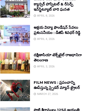
క్యాన్సర్ హాస్పిటల్ & రీసెర్చ్
ఇన్‌స్టిట్యూట్ వారి ఘనత
APRIL 8, 2026
అక్షయ విద్యా ఫౌండేషన్ సేవలు
ప్రశంసనీయం : డీజీపీ శివధర్ రెడ్డి
APRIL 4, 2026
దక్షిణాసియా టెక్స్‌టైల్ రాజధానిగా
తెలంగాణ
APRIL 3, 2026
FILM NEWS : ప్రపంచాన్ని
ఊపేస్తున్న స్పైడర్ మ్యాన్ ట్రైలర్
MARCH 27, 2026
పొట్టి శ్రీరాములు 125వ జయంతి