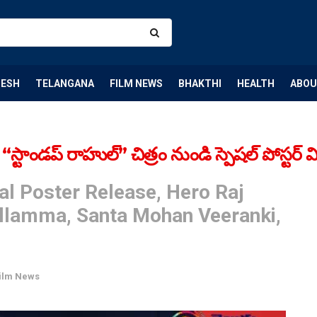
DESH
TELANGANA
FILM NEWS
BHAKTHI
HEALTH
ABOU
స్టాండ‌ప్ రాహుల్‌” చిత్రం నుండి స్పెష‌ల్ పోస్ట‌ర్ వ
l Poster Release, Hero Raj
ollamma, Santa Mohan Veeranki,
ilm News