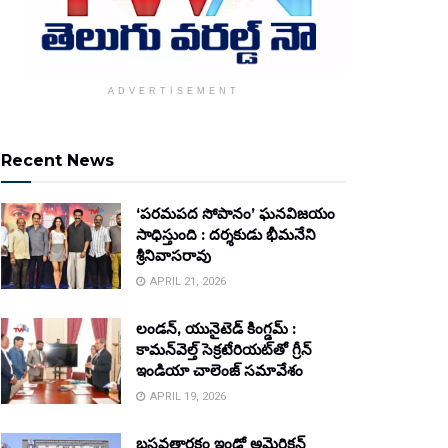
ADVERTISEMENT
Recent News
‘పరమపద సోపానం’ ఘనవిజయం
సాధిస్తుంది : దర్శకుడు భీమనేని
శ్రీనివాసరావు
APRIL 21, 2026
లండన్, యునైటెడ్ కింగ్డమ్ :
కామన్‌వెల్త్ సెక్రటేరియట్‌తో గ్రీన్
ఇండియా చాలెంజ్ సమావేశం
APRIL 19, 2026
బసవతారకం ఇండో అమెరికన్