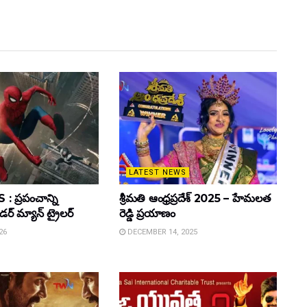
LATEST NEWS
 ప్రపంచాన్ని
శ్రీమతి ఆంధ్రప్రదేశ్ 2025 – హేమలత
ైడర్ మ్యాన్ ట్రైలర్
రెడ్డి ప్రయాణం
26
DECEMBER 14, 2025