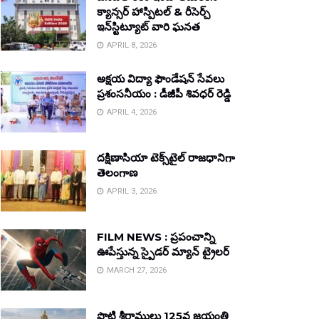
క్యాన్సర్ హాస్పిటల్ & రీసెర్చ్
ఇన్‌స్టిట్యూట్ వారి ఘనత
APRIL 8, 2026
అక్షయ విద్యా ఫౌండేషన్ సేవలు
ప్రశంసనీయం : డీజీపీ శివధర్ రెడ్డి
APRIL 4, 2026
దక్షిణాసియా టెక్స్‌టైల్ రాజధానిగా
తెలంగాణ
APRIL 3, 2026
FILM NEWS : ప్రపంచాన్ని
ఊపేస్తున్న స్పైడర్ మ్యాన్ ట్రైలర్
MARCH 27, 2026
పొట్టి శ్రీరాములు 125వ జయంతి