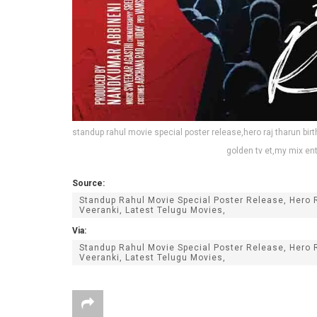
standup rahul movie special poster release,hero raj tharun b
golden tv et,my mix e
Source:
Standup Rahul Movie Special Poster Release, Hero
Veeranki, Latest Telugu Movies,
Via:
Standup Rahul Movie Special Poster Release, Hero
Veeranki, Latest Telugu Movies,