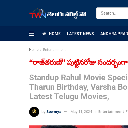
HOME
LATEST NEWS
ANDHRA PRA
Home
Entertainment
“రాజ్‌త‌రుణ్” పుట్టిన‌రోజు సంద‌ర్భంగా “
Standup Rahul Movie Specia
Tharun Birthday, Varsha B
Latest Telugu Movies,
by
Sowmya
May 11, 2024
in
Entertainment
,
F