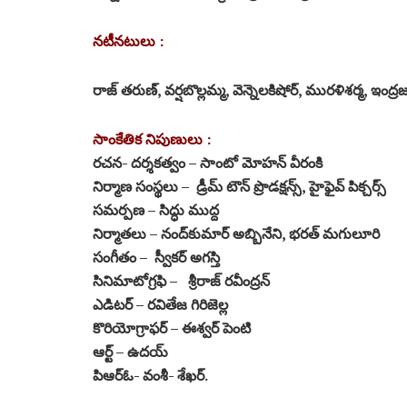
న‌టీన‌టులు :
రాజ్ త‌రుణ్‌, వ‌ర్ష‌బొల్ల‌మ్మ‌, వెన్నెల‌కిషోర్‌, ముర‌ళిశ‌ర్మ‌, 
సాంకేతిక నిపుణులు :
ర‌చ‌న‌- ద‌ర్శ‌కత్వం – సాంటో మోహన్ వీరంకి
నిర్మాణ సంస్థ‌లు – డ్రీమ్ టౌన్ ప్రొడక్షన్స్, హైఫైవ్ పిక్చర్స్
స‌మ‌ర్ప‌ణ – సిద్ధు ముద్ద‌
నిర్మాత‌లు – నంద్‌కుమార్ అబ్బినేని, భరత్ మగులూరి
సంగీతం – స్వీకర్ అగస్తి
సినిమాటోగ్ర‌ఫి – శ్రీరాజ్ రవీంద్రన్
ఎడిట‌ర్ – ర‌వితేజ గిరిజెల్ల‌
కొరియోగ్రాఫ‌ర్ – ఈశ్వ‌ర్ పెంటి
ఆర్ట్ – ఉద‌య్‌
పిఆర్ఓ- వంశీ- శేఖ‌ర్‌.