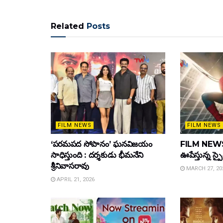
Related
Posts
FILM NEWS
FILM NEWS
‘పరమపద సోపానం’ ఘనవిజయం
FILM NEWS :
సాధిస్తుంది : దర్శకుడు భీమనేని
ఊపేస్తున్న స్ప
శ్రీనివాసరావు
MARCH 27, 20
APRIL 21, 2026