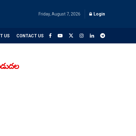
Friday, August 7, 2026
Login
T US
CONTACT US
ిడుద‌ల‌