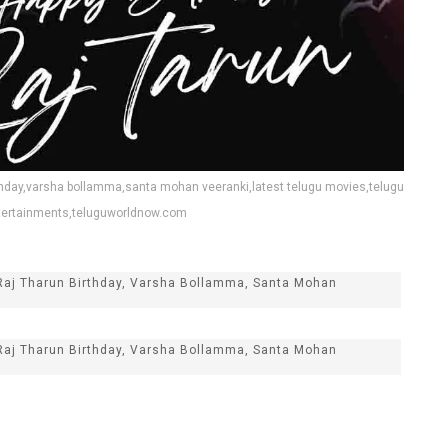
irthday,varsha bollamma,santa mohan veeranki,latest telugu movies,telugu
ntertainments,teluguworldnow.com
 Raj Tharun Birthday, Varsha Bollamma, Santa Mohan
 Raj Tharun Birthday, Varsha Bollamma, Santa Mohan