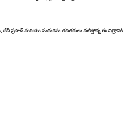
ఇంద్ర‌జ‌, దేవీ ప్ర‌సాద్ మ‌రియు మ‌ధురిమ తదిత‌రులు న‌టిస్తోన్న ఈ చిత్రానికి