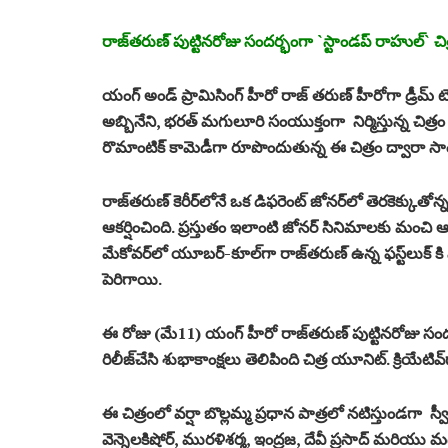
రాజ్‌త‌రుణ్ పుట్టిన‌రోజు సంద‌ర్భంగా `స్టాండ‌ప్ రాహుల్‌` చిత్
యంగ్ అండ్ ప్రామిసింగ్ హీరో రాజ్ త‌రుణ్ హీరోగా డ్రీమ్ టౌన
అబ్బినేని, భరత్ మగులూరి సంయుక్తంగా నిర్మిస్తున్న చిత్రం `
రొమాంటిక్ కామెడీగా రూపొందుతున్న ఈ చిత్రం ద్వారా స
రాజ్‌త‌రుణ్ కెరీర్‌లోనే ఒక డిఫ‌రెంట్ జోన‌ర్‌లో తెర‌కెక్కుతోన్న
ఆకర్షించింది. ప్ర‌స్తుతం ఇలాంటి జోన‌ర్ సినిమాల‌కు మంచి ఆ
మేకోవ‌ర్‌లో యూబ‌ర్‌-కూల్‌గా రాజ్‌త‌రుణ్ ఉన్న ఫ‌స్ట్‌లుక
పెరిగాయి.
ఈ రోజు (మే11) యంగ్ హీరో రాజ్‌త‌రుణ్ పుట్టిన‌రోజు సంద‌ర్భ
రిలీజ్‌చేసి శుభాకాంక్ష‌లు తెలిపింది చిత్ర యూనిట్‌. క్రియేటివ్‌
ఈ చిత్రంలో వర్షా బొల్లమ్మ ప్రధాన పాత్ర‌లో న‌టిస్తుండ‌గా స్వీక
వెన్నెల‌కిషోర్‌, ముర‌ళిశ‌ర్మ‌, ఇంద్ర‌జ‌, దేవీ ప్ర‌సాద్ మ‌రియ