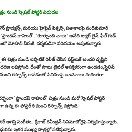
రం నుండి స్పెష‌ల్ పోస్ట‌ర్ విడుద‌ల‌
్ ప్రొడక్షన్స్ మరియు హైఫైవ్ పిక్చర్స్ ప‌తాకాల‌పై నంద్‌కుమార్
స్టాండ‌ప్ రాహుల్‌`. `కూర్చుంది చాలు` అనేది ట్యాగ్ లైన్‌. ఫీల్ గుడ్
ాంటో మోహన్ వీరంకి ద‌ర్శ‌కుడిగా పరిచ‌యం అవుతున్నారు.
 ఈ చిత్రం నుండి ఇప్ప‌టికే రిలీజ్ చేసిన ఫ‌స్ట్‌లుక్ అంద‌రి దృష్టిని
ద‌ర‌ణ ల‌భిస్తోంది. దీంతో పాటు టైటిల్ ఆసక్తికరంగా ఉండ‌డం,స్టైలిష్
్ కి మంచి రెస్పాన్స్ రావ‌డంతో సినిమాపై అంచ‌నాలు మ‌రింత‌గా
ంగా `స్టాండ‌ప్ రాహుల్‌` చిత్రం నుండి మ‌రో స్పెష‌ల్ పోస్ట‌ర్
గా ఉన్న ఈ పోస్ట‌ర్ కి మంచి రెస్పాన్స్ వ‌స్తోంది.
ర్ అగస్తి సంగీతం, శ్రీరాజ్ రవీంద్రన్ సినిమాటోగ్ర‌ఫి నిర్వ‌హిస్తున్నారు.
ు మ‌ధురిమ ఇతర ముఖ్య పాత్ర‌ల్లో న‌టిస్తున్నారు.