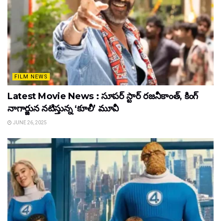
FILM NEWS
Latest Movie News : సూపర్ స్టార్ రజనీకాంత్, కింగ్
నాగార్జున నటిస్తున్న ‘కూలీ’ మూవీ
JUNE 26, 2025