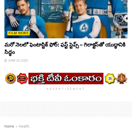
FILM NEWS
మరో నెలలో ఫెంటాస్టిక్ ఫోర్: ఫస్ట్ స్టెప్స్ – గెలాక్టస్‌తో యుద్ధానికి
సిద్ధం
JUNE 26, 2025
ADVERTISEMENT
Home
Health