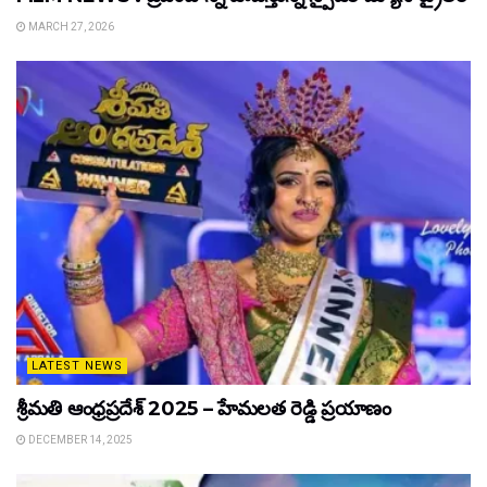
MARCH 27, 2026
LATEST NEWS
శ్రీమతి ఆంధ్రప్రదేశ్ 2025 – హేమలత రెడ్డి ప్రయాణం
DECEMBER 14, 2025