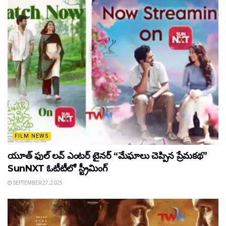
FILM NEWS
యూత్ ఫుల్ లవ్ ఎంటర్ టైనర్ “మేఘాలు చెప్పిన ప్రేమకథ”
SunNXT ఓటీటీలో స్ట్రీమింగ్
SEPTEMBER 27, 2025