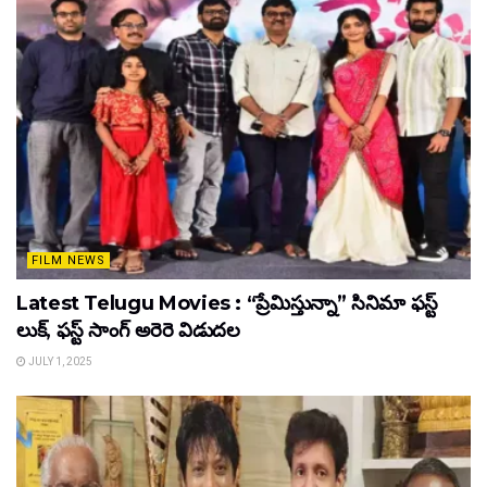
FILM NEWS
Latest Telugu Movies : “ప్రేమిస్తున్నా” సినిమా ఫస్ట్
లుక్, ఫస్ట్ సాంగ్ అరెరె విడుదల
JULY 1, 2025