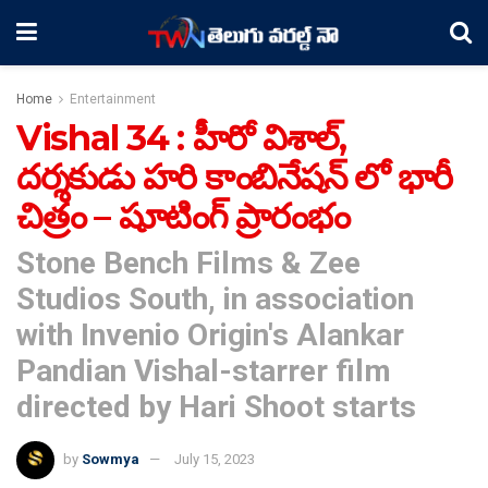
Home
Entertainment
Vishal 34 : హీరో విశాల్,
దర్శకుడు హరి కాంబినేషన్ లో భారీ
చిత్రం – షూటింగ్ ప్రారంభం
Stone Bench Films & Zee
Studios South, in association
with Invenio Origin's Alankar
Pandian Vishal-starrer film
directed by Hari Shoot starts
by
Sowmya
July 15, 2023