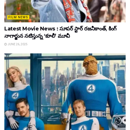
FILM NEWS
Latest Movie News : సూపర్ స్టార్ రజనీకాంత్, కింగ్
నాగార్జున నటిస్తున్న ‘కూలీ’ మూవీ
JUNE 26, 2025