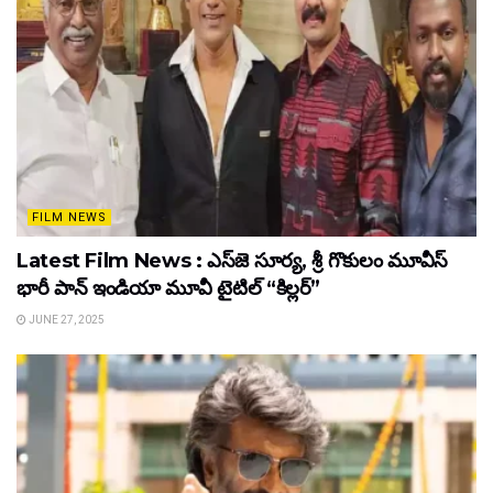
FILM NEWS
Latest Film News : ఎస్‌జె సూర్య, శ్రీ గొకులం మూవీస్‌
భారీ పాన్‌ ఇండియా మూవీ టైటిల్ “కిల్లర్”
JUNE 27, 2025