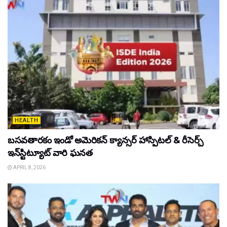
HEALTH
బసవతారకం ఇండో అమెరికన్ క్యాన్సర్ హాస్పిటల్ & రీసెర్చ్
ఇన్‌స్టిట్యూట్ వారి ఘనత
APRIL 8, 2026