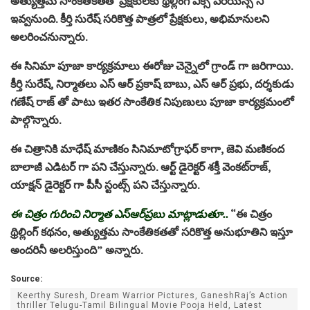
అత్యుత్తమ సాంకేతికతతో ప్రేక్షకులకు థ్రిల్లింగ్ ఎక్స్ పీరియన్స్ ని
ఇవ్వనుంది. కీర్తి సురేష్ సరికొత్త పాత్రలో ప్రేక్షకులు, అభిమానులని
అలరించనున్నారు.
ఈ సినిమా పూజా కార్యక్రమాలు ఈరోజు చెన్నైలో గ్రాండ్ గా జరిగాయి.
కీర్తి సురేష్, నిర్మాతలు ఎస్ ఆర్ ప్రకాష్ బాబు, ఎస్ ఆర్ ప్రభు, దర్శకుడు
గణేష్ రాజ్ తో పాటు ఇతర సాంకేతిక నిపుణులు పూజా కార్యక్రమంలో
పాల్గొన్నారు.
ఈ చిత్రానికి మాధేష్ మాణికం సినిమాటోగ్రాఫర్ కాగా, జెవి మణికంద
బాలాజీ ఎడిటర్ గా పని చేస్తున్నారు. ఆర్ట్ డైరెక్టర్ శక్తీ వెంకట్‌రాజ్,
యాక్షన్ డైరెక్టర్ గా పీసీ స్టంట్స్ పని చేస్తున్నారు.
ఈ చిత్రం గురించి నిర్మాత ఎస్‌ఆర్‌ప్రబు మాట్లాడుతూ..
“ఈ చిత్రం
థ్రిల్లింగ్‌ కథనం, అత్యుత్తమ సాంకేతికతతో సరికొత్త అనుభూతిని ఇస్తూ
అందరినీ అలరిస్తుంది” అన్నారు.
Source:
Keerthy Suresh, Dream Warrior Pictures, GaneshRaj’s Action
thriller Telugu-Tamil Bilingual Movie Pooja Held, Latest