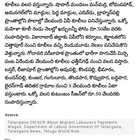
కూలీలు వలస వస్తున్నారు. షాబాద్‌ మండలం మన్‌మర్రి, బోడంపహాడ్‌,
ఆమనగల్‌లోని మాడ్గుల, పెద్ద మాడ్గుల, ఎదివేడు, బ్రాహ్మన్‌పల్లి
ప్రాంతాల్లోని పొలాల్లో వేలమంది ఏపీ కూలీలు పనిచేస్తున్నారు. ఒక్కో
మహిళా కూలీ రెండు నెలల్లో ఖర్చులన్నీ పోను రూ.30వేల వరకు
సంపాదిస్తారు. వికారాబాద్‌ జిల్లాకు ఏపీలోని కర్నూలు, కర్ణాటకలోని
చిత్తాపూర్‌ నుంచి కూలీలు వచ్చి రెండుమూడు నెలలు పనిచేసుకొని
వెళ్తున్నారు. గోదావరి పరీవాహక ప్రాంతంలో భారీగా సాగుచేసే మిర్చి
పంట ఏరేందుకు వేలమంది కూలీలు ఛత్తీస్‌గఢ్‌ నుంచి వలస వస్తారు.
బస్తర్‌, బీజాపూర్‌ ప్రాంతాల్లోని ఆవుపల్లి, కొండపల్లి, భీమారం,
కుందన్‌పల్లి, కుంజర, గంగులూరు, తొండపార, కొవ్వుపార, బద్దిపార,
బైరన్‌గాడ్‌ తదితర గ్రామాల నుంచి 5 వేలమంది కూలీలు ఏటా
వస్తుంటారు. ఒక్కో వలస కుటుంబం సీజన్‌లో రూ.50 వేలవరకు
సంపాదిస్తున్నారు.
Source:
Telangana CM KCR About Migrant Labourers Payments
Wages, Department of Labour Government Of Telangana,
Telangana News, Telugu World Now.