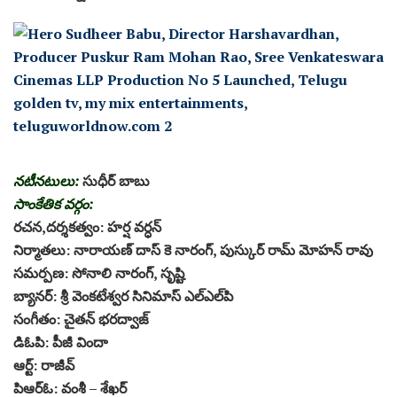
న‌టీన‌టులు:
సుధీర్ బాబు
సాంకేతిక వ‌ర్గం:
ర‌చ‌న‌,ద‌ర్శ‌క‌త్వం: హ‌ర్ష వ‌ర్ధ‌న్‌
నిర్మాత‌లు: నారాయణ్ దాస్ కె నారంగ్, పుస్కుర్ రామ్ మోహన్ రావు
స‌మ‌ర్ప‌ణ‌: సోనాలి నారంగ్‌, సృష్టి
బ్యాన‌ర్‌: శ్రీ వెంకటేశ్వర సినిమాస్ ఎల్‌ఎల్‌పి
సంగీతం: చైత‌న్ భ‌ర‌ద్వాజ్
డిఓపి: పీజీ విందా
ఆర్ట్‌: రాజీవ్‌
పిఆర్ఓ: వంశీ – శేఖ‌ర్‌