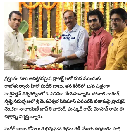
ప్ర‌స్తుతం ప‌లు ఆసక్తికరమైన ప్రాజెక్ట్ ల‌తో మ‌న ముందుకు
రాబోతున్నారు హీరో సుధీర్ బాబు. తన కెరీర్‌లో 15వ చిత్రంగా
హర్షవర్ధన్ ద‌ర్శ‌క‌త్వంలో ఓ సినిమా చేయ‌నున్నారు. సోనాలి నారంగ్‌,
సృష్టి స‌మ‌ర్ఫ‌ణ‌లో శ్రీ వెంకటేశ్వర సినిమాస్ ఎల్‌ఎల్‌పి ప‌తాకంపై ప్రొడ‌క్ష‌న్
నెం.5గా నారాయణ్ దాస్ కె నారంగ్, పుస్కుర్ రామ్ మోహన్ రావు ఈ
చిత్రాన్ని నిర్మిస్తున్నారు.
సుధీర్ బాబు కోసం ఒక భిన్న‌మైన క‌థ‌ను రెడీ చేశారు ద‌ర్శ‌కుడు హ‌ర్ష