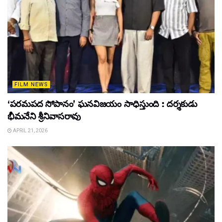
FILM NEWS
‘పరమపద సోపానం’ ఘనవిజయం సాధిస్తుంది : దర్శకుడు
భీమనేని శ్రీనివాసరావు
APRIL 21, 2026