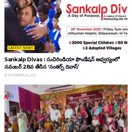
LATEST NEWS
Sankalp Divas : సుచిరిండియా ఫౌండేషన్ ఆధ్వర్యంలో
నవంబర్ 28వ తేదీన ‘సంకల్ప్ దివాస్’
NOVEMBER 26, 2025