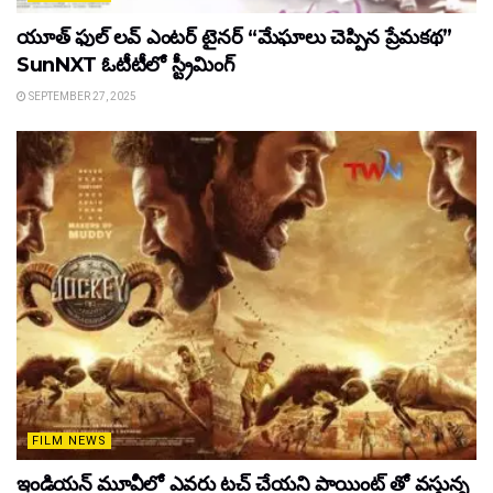
యూత్ ఫుల్ లవ్ ఎంటర్ టైనర్ “మేఘాలు చెప్పిన ప్రేమకథ”
SunNXT ఓటీటీలో స్ట్రీమింగ్
SEPTEMBER 27, 2025
FILM NEWS
ఇండియన్ మూవీలో ఎవరు టచ్ చేయని పాయింట్ తో వస్తున్న