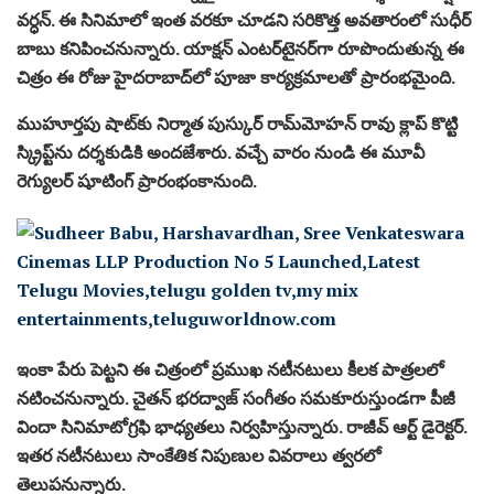
వ‌ర్ధ‌న్‌. ఈ సినిమాలో ఇంత వ‌ర‌కూ చూడ‌ని స‌రికొత్త అవతారంలో సుధీర్
బాబు క‌నిపించ‌నున్నారు. యాక్ష‌న్ ఎంట‌ర్‌టైన‌ర్‌గా రూపొందుతున్న ఈ
చిత్రం ఈ రోజు హైద‌రాబాద్‌లో పూజా కార్య‌క్ర‌మాల‌తో ప్రారంభ‌మైంది.
ముహూర్త‌పు షాట్‌కు నిర్మాత పుస్కుర్‌ రామ్‌మోహ‌న్ రావు క్లాప్ కొట్టి
స్క్రిప్ట్‌ను ద‌ర్శ‌కుడికి అంద‌జేశారు. వ‌చ్చే వారం నుండి ఈ మూవీ
రెగ్యుల‌ర్ షూటింగ్ ప్రారంభంకానుంది.
ఇంకా పేరు పెట్ట‌ని ఈ చిత్రంలో ప్ర‌ముఖ న‌టీన‌టులు కీల‌క పాత్ర‌ల‌లో
న‌టించ‌నున్నారు. చైత‌న్ భ‌ర‌ద్వాజ్ సంగీతం స‌మ‌కూరుస్తుండ‌గా పీజీ
విందా సినిమాటోగ్ర‌ఫి భాధ్య‌తలు నిర్వ‌హిస్తున్నారు. రాజీవ్ ఆర్ట్ డైరెక్ట‌ర్.
ఇత‌ర న‌టీన‌టులు సాంకేతిక నిపుణుల వివ‌రాలు త్వ‌ర‌లో
తెలుప‌నున్నారు.