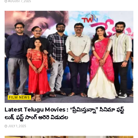
AUGUST 7, 2025
FILM NEWS
Latest Telugu Movies : “ప్రేమిస్తున్నా” సినిమా ఫస్ట్
లుక్, ఫస్ట్ సాంగ్ అరెరె విడుదల
JULY 1, 2025