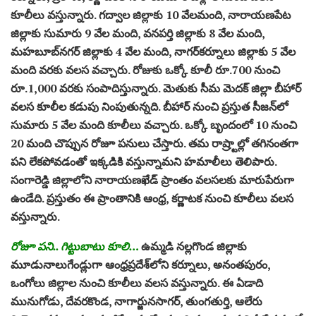
కూలీలు వస్తున్నారు. గద్వాల జిల్లాకు 10 వేలమంది, నారాయణపేట
జిల్లాకు సుమారు 9 వేల మంది, వనపర్తి జిల్లాకు 8 వేల మంది,
మహబూబ్‌నగర్‌ జిల్లాకు 4 వేల మంది, నాగర్‌కర్నూలు జిల్లాకు 5 వేల
మంది వరకు వలస వచ్చారు. రోజుకు ఒక్కో కూలీ రూ.700 నుంచి
రూ.1,000 వరకు సంపాదిస్తున్నారు. మెతుకు సీమ మెదక్‌ జిల్లా బీహార్‌
వలస కూలీల కడుపు నింపుతున్నది. బీహార్‌ నుంచి ప్రస్తుత సీజన్‌లో
సుమారు 5 వేల మంది కూలీలు వచ్చారు. ఒక్కో బృందంలో 10 నుంచి
20 మంది చొప్పున రోజూ పనులు చేస్తారు. తమ రాష్ర్టాల్లో తగినంతగా
పని లేకపోవడంతో ఇక్కడికి వస్తున్నామని హమాలీలు తెలిపారు.
సంగారెడ్డి జిల్లాలోని నారాయణఖేడ్‌ ప్రాంతం వలసలకు మారుపేరుగా
ఉండేది. ప్రస్తుతం ఈ ప్రాంతానికి ఆంధ్ర, కర్ణాటక నుంచి కూలీలు వలస
వస్తున్నారు.
రోజూ పని.. గిట్టుబాటు కూలి…
ఉమ్మడి నల్లగొండ జిల్లాకు
మూడునాలుగేండ్లుగా ఆంధ్రప్రదేశ్‌లోని కర్నూలు, అనంతపురం,
ఒంగోలు జిల్లాల నుంచి కూలీలు వలస వస్తున్నారు. ఈ ఏడాది
మునుగోడు, దేవరకొండ, నాగార్జునసాగర్‌, తుంగతుర్తి, ఆలేరు