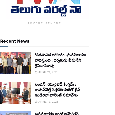
ADVERTISEMENT
Recent News
‘పరమపద సోపానం’ ఘనవిజయం
సాధిస్తుంది : దర్శకుడు భీమనేని
శ్రీనివాసరావు
APRIL 21, 2026
లండన్, యునైటెడ్ కింగ్డమ్ :
కామన్‌వెల్త్ సెక్రటేరియట్‌తో గ్రీన్
ఇండియా చాలెంజ్ సమావేశం
APRIL 19, 2026
బసవతారకం ఇండో అమెరికన్