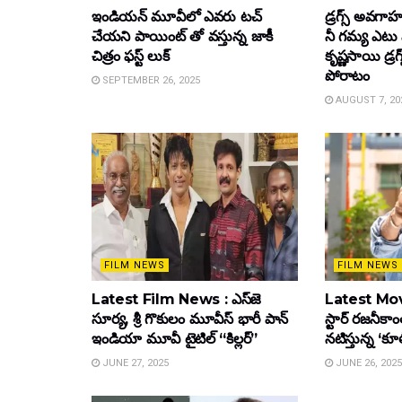
ఇండియన్ మూవీలో ఎవరు టచ్
డ్రగ్స్ అవగ
చేయని పాయింట్ తో వస్తున్న జాకీ
నీ గమ్య ఎటు 
చిత్రం ఫస్ట్ లుక్
కృష్ణసాయి డ్రగ
పోరాటం
SEPTEMBER 26, 2025
AUGUST 7, 20
FILM NEWS
FILM NEWS
Latest Film News : ఎస్‌జె
Latest Mov
సూర్య, శ్రీ గొకులం మూవీస్‌ భారీ పాన్‌
స్టార్ రజనీకాంత
ఇండియా మూవీ టైటిల్ “కిల్లర్”
నటిస్తున్న ‘క
JUNE 27, 2025
JUNE 26, 2025