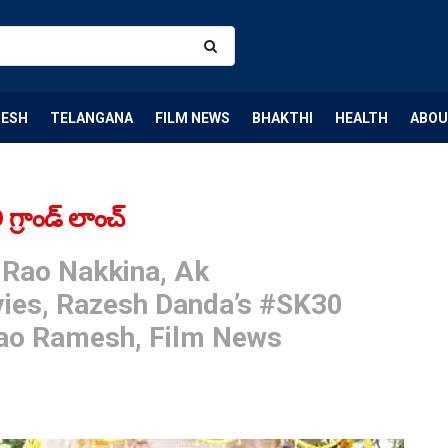
DESH
TELANGANA
FILM NEWS
BHAKTHI
HEALTH
ABOU
్రాండ్ లాంచ్
 Rao Nakkina, Ak
ies, Razesh Danda’s #SK30
Rao Ramesh, Film News