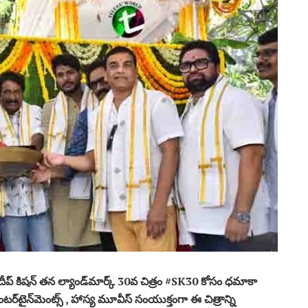
దీప్ కిషన్ తన ల్యాండ్‌మార్క్ 30వ చిత్రం #SK30 కోసం ధమాకా
ర్‌టైన్‌మెంట్స్ , హాస్య మూవీస్ సంయుక్తంగా ఈ చిత్రాన్ని