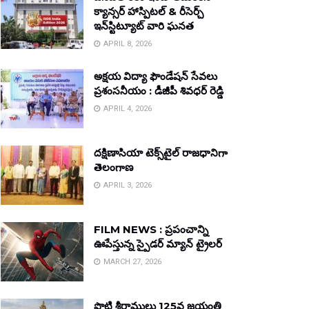
క్యాన్సర్ హాస్పిటల్ & రీసెర్చ్
ఇన్‌స్టిట్యూట్ వారి ఘనత
APRIL 8, 2026
అక్షయ విద్యా ఫౌండేషన్ సేవలు
ప్రశంసనీయం : డీజీపీ శివధర్ రెడ్డి
APRIL 4, 2026
దక్షిణాసియా టెక్స్‌టైల్ రాజధానిగా
తెలంగాణ
APRIL 3, 2026
FILM NEWS : ప్రపంచాన్ని
ఊపేస్తున్న స్పైడర్ మ్యాన్ ట్రైలర్
MARCH 27, 2026
పొట్టి శ్రీరాములు 125వ జయంతి