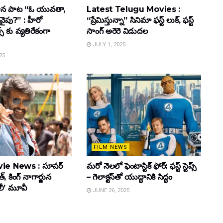
ాహన పాట “ఓ యువతా,
Latest Telugu Movies :
వైపు?” : హీరో
“ప్రేమిస్తున్నా” సినిమా ఫస్ట్ లుక్, ఫస్ట్
్స్ కు వ్యతిరేకంగా
సాంగ్ అరెరె విడుదల
JULY 1, 2025
25
FILM NEWS
ie News : సూపర్
మరో నెలలో ఫెంటాస్టిక్ ఫోర్: ఫస్ట్ స్టెప్స్
్, కింగ్ నాగార్జున
– గెలాక్టస్‌తో యుద్ధానికి సిద్ధం
ూలీ’ మూవీ
JUNE 26, 2025