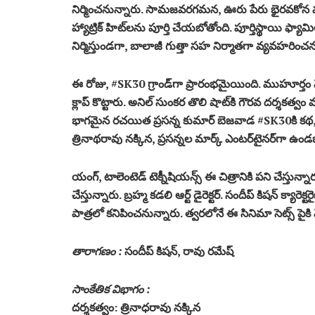
నిర్మించనున్నారు. సామజవరగమన, ఊరు పేరు భైరవకోన వంటి
హ్యాట్రిక్ హిట్‌లను పూర్తి చేయబోతోంది. పూర్తిస్థాయి ఫ్యా
నిర్మిస్తుండగా, బాలాజీ గుత్తా సహ నిర్మాతగా వ్యవహరించన
ఈ రోజు, #SK30 గ్రాండ్‌గా ప్రారంభమైయింది. ముహూర్తం
క్లాప్‌ కొట్టారు. అనిల్ సుంకర తొలి షాట్‌కి గౌరవ దర్
భాగమైన రచయిత ప్రసన్న కుమార్ బెజవాడ #SK30కి కథ, స్క్రీన
త్రినాథరావు నక్కిన, ప్రసన్నల మార్క్ ఎంటర్‌టైనర్‌గా ఉండ
యంగ్, టాలెంటెడ్ టెక్నీషియన్స్ ఈ చిత్రానికి పని చేస్తున్
చేస్తున్నారు. బ్రహ్మ కడలి ఆర్ట్ డైరెక్టర్. సందీప్ కిషన్ క్య
పాత్రలో కనిపించనున్నారు. త్వరలోనే ఈ సినిమా సెట్స్ పైకి వ
తారాగణం :
సందీప్ కిషన్, రావు రమేష్
సాంకేతిక విభాగం :
దర్శకత్వం: త్రినాధరావు నక్కిన