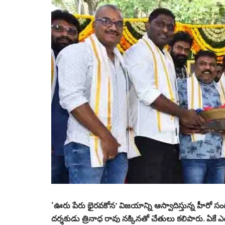
‘ఊరు పేరు భైరవకోన’ విజయాన్ని ఆస్వాదిస్తున్న హీరో సం
దర్శకుడు త్రినాధ రావు నక్కినతో చేతులు కలిపారు. ఏకే ఎంట