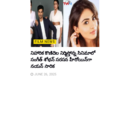
FILM NEWS
నిహారిక కొణిదెల నిర్మిస్తోన్న సినిమాలో
సంగీత్ శోభన్ సరసన హీరోయిన్‌గా
నయన్ సారిక
JUNE 26, 2025