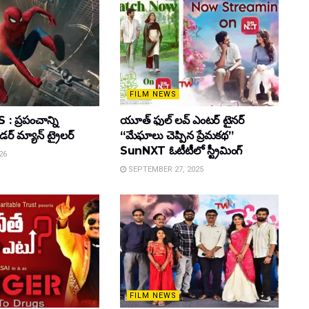
FILM NEWS
 ప్రపంచాన్ని
యూత్ ఫుల్ లవ్ ఎంటర్ టైనర్
ైడర్ మ్యాన్ ట్రైలర్
“మేఘాలు చెప్పిన ప్రేమకథ”
SunNXT ఓటీటీలో స్ట్రీమింగ్
26
SEPTEMBER 27, 2025
FILM NEWS