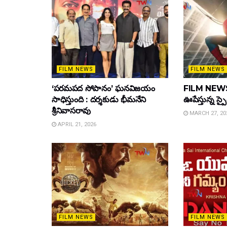
FILM NEWS
FILM NEWS
‘పరమపద సోపానం’ ఘనవిజయం
FILM NEWS :
సాధిస్తుంది : దర్శకుడు భీమనేని
ఊపేస్తున్న స్ప
శ్రీనివాసరావు
MARCH 27, 20
APRIL 21, 2026
FILM NEWS
FILM NEWS