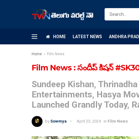
HOME
LATEST NEWS
ANDHRA PRA
Home
Film News
Film News : సందీప్ కిషన్ #SK30 గ
Sundeep Kishan, Thrinadha
Entertainments, Hasya Mov
Launched Grandly Today, 
by
Sowmya
April 23, 2024
in
Film News