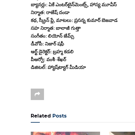
బ్యానర్లు: ఏకే ఎంటర్‌టైన్‌మెంట్స్, హాస్య మూవీస్
నిర్మాత: రాజేష్ దండా
కథ, స్క్రీన్ ప్లే, మాటలు: ప్రసన్న కుమార్ బెజవాడ
సహ నిర్మాత: బాలాజీ గుత్తా
సంగీతం: లియోన్ జేమ్స్
డీవోపీ: నిజార్ షఫీ
ఆర్ట్ డైరెక్టర్: బ్రహ్మ కడలి
పీఆర్వో: వంశీ-శేఖర్
డిజిటల్: హ్యాష్‌ట్యాగ్ మీడియా
Related
Posts