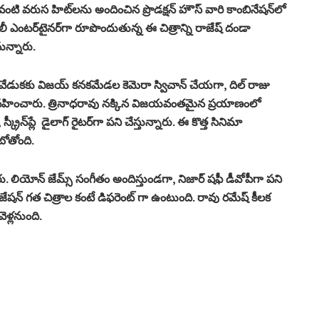
 వరుస హిట్‌లను అందించిన ప్రొడక్షన్ హౌస్ వారి కాంబినేషన్‌లో
మిలీ ఎంటర్‌టైనర్‌గా రూపొందుతున్న ఈ చిత్రాన్ని రాజేష్ దండా
ున్నారు.
 వేడుకకు విజయ్ కనకమేడల కెమెరా స్విచాన్ చేయగా, దిల్ రాజు
శకత్వం వహించారు. త్రినాధరావు నక్కిన విజయవంతమైన ప్రయాణంలో
్‌ప్లే డైలాగ్ రైటర్‌గా పని చేస్తున్నారు. ఈ కొత్త సినిమా
బోతోంది.
నారు. లియోన్ జేమ్స్ సంగీతం అందిస్తుండగా, నిజార్ షఫీ డీవోపీగా పని
ారెక్టరైజేషన్ గత చిత్రాల కంటే డిఫరెంట్ గా ఉంటుంది. రావు రమేష్ కీలక
ెళ్లనుంది.